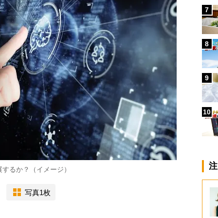
7
8
9
10
注
発展するか？（イメージ）
写真1枚