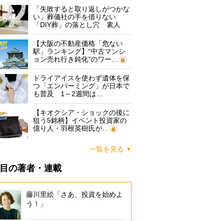
「失敗すると取り返しがつかな
い」葬儀社の手を借りない
「DIY葬」の落とし穴 素人
に…
【大阪の不動産価格「危ない
駅」ランキング】“中古マンシ
ョン売れ行き鈍化”のワー…
ドライアイスを使わず遺体を保
つ「エンバーミング」が日本で
も普及 1～2週間は…
【キオクシア・ショックの後に
狙う5銘柄】イベント投資家の
億り人・羽根英樹氏が…
一覧を見る
目の著者・連載
藤川里絵「さあ、投資を始めよ
う！」