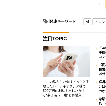
関連キーワード
AI
トレン
注目TOPIC
「3
手掛
コン
《商
住友
以外
「この恐ろしい株はさっさと手
猛暑
放したい…」キオクシア株で
けば
500万円の利益を出した女性
のか
が“夢よもう一度”と再購入
急増
Te