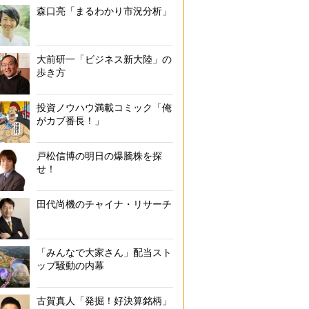
森口亮「まるわかり市況分析」
大前研一「ビジネス新大陸」の
歩き方
投資ノウハウ満載コミック「俺
がカブ番長！」
戸松信博の明日の爆騰株を探
せ！
田代尚機のチャイナ・リサーチ
「みんなで大家さん」配当スト
ップ騒動の内幕
古賀真人「発掘！好決算銘柄」