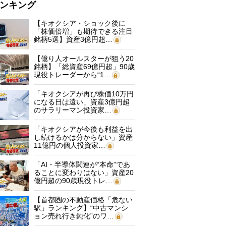
ンキング
【キオクシア・ショック後に
「株価倍増」も期待できる注目
銘柄5選】資産3億円超…
【億り人オールスターが狙う20
銘柄】「総資産69億円超」90歳
現役トレーダーから“1…
「キオクシアが再び株価10万円
になる日は遠い」資産3億円超
のサラリーマン投資家…
「キオクシアが今後も利益を出
し続けるかは分からない」資産
11億円の個人投資家…
「AI・半導体関連が“本命”であ
ることに変わりはない」資産20
億円超の90歳現役トレ…
【首都圏の不動産価格「危ない
駅」ランキング】“中古マンシ
ョン売れ行き鈍化”のワ…