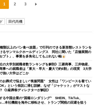
1
2
3
ド
田代尚機
0種類以上のパン食べ放題」で行列のできる新形態レストランを
けるサンマルクホールディングス 同社に聞いた「店舗展開の
セプト」、事業を多角化してもぶれない軸
社の大学別就職者数ランキングを解剖》三菱商事、三井物産、
商事への就職者は「東大・早大・慶大で約6割」の現実 3大学
で強い大学はどこか
のお葬式で悩ましい“喪服問題” 女性は「ワンピースを着てい
OK」という俗説に潜む誤解、なぜ「ジャケット」がマストな
？《1級葬祭ディレクターが解説》
する中国企業の“国籍ロンダリング” SHEIN、TikTok、
mu…本社機能を海外に移転させ、トランプ関税の回避を狙う