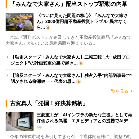
「みんなで大家さん」配当ストップ騒動の内幕
《ついに見えた問題の核心》「みんなで大家さ
ん」2000億円超不動産投資トラブル“異常なく
ら…
本誌『週刊ポスト』が追及してきた不動産投資商品「みんなで
大家さん」がいよいよ最終局面を迎えている…
【独走スクープ・みんなで大家さん】二転三転した“成田プロ
ジェクト”の計画変更の裏で起き…
【追及スクープ・みんなで大家さん】独占入手“内部議事録”で
明かされる柳瀬健一・代表の思…
一覧を見る
古賀真人「発掘！好決算銘柄」
三菱重工が「AIインフラの新たな主役」として再
評価される気運 エヌビディアとの提携でAIデ…
今年の株式市場を牽引してきたAI・半導体関連株に、調整の動