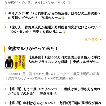
きが広がっている。そうしたなか、再び注目…
キオクシアHD「7万円割れからの急反発」は再びの上昇局面へ
の反転シグナルか？ 市場のムー…
《億り人・古賀真人氏が厳選》野村総合研究所だけじゃない！
「DX・省力化・円安」を追い風に…
一覧を見る
突然マルサがやって来た！
【最終回】1億6000万円の負債と引き換えに手に
入れたプライスレスな経験 ｜ 突然マルサがや…
2009年12月に発行された元FXトレーダー・磯貝清明氏の著書
『突然マルサがやって来た！～FXで10億円稼い…
【第9回】もう一度FXでリベンジ！ 種銭は差し押さえを免れ
た”ヒミツのお金” ｜ 突然マルサ…
【第8回】年利はなんと14.6％！ 毎日5万円超の延滞税が積み