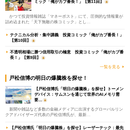
ミック「俺がカブ番長！」【第11回】
かつて投資情報雑誌「マネーポスト」にて、圧倒的な情報量が
詰め込まれた「天下無敵の株コミック」とし…
テクニカル分析・集中講義 投資コミック「俺がカブ番長！」
【第10回】
不透明相場に勝つ信用取引の極意 投資コミック「俺がカブ番
長！」【第9回】
一覧を見る
戸松信博の明日の爆騰株を探せ！
【戸松信博氏「明日の爆騰株」を探せ】トーメン
デバイス：サムスンを通じて世界のAIメモリ需
要…
新聞や雑誌など多数の金融メディアに出演するグローバルリン
クアドバイザーズ代表の戸松信博氏が、最新…
【戸松信博氏「明日の爆騰株」を探せ】レーザーテック：最先