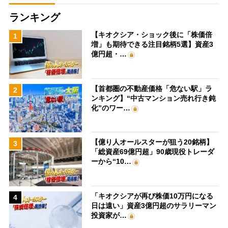
ランキング
【キオクシア・ショック後に「株価倍
1
増」も期待できる注目銘柄5選】資産3
億円超・…
【首都圏の不動産価格「危ない駅」ラ
2
ンキング】“中古マンション売れ行き鈍
化”のワー…
【億り人オールスターが狙う20銘柄】
3
「総資産69億円超」90歳現役トレーダ
ーから“10…
「キオクシアが再び株価10万円になる
4
日は遠い」資産3億円超のサラリーマン
投資家が…