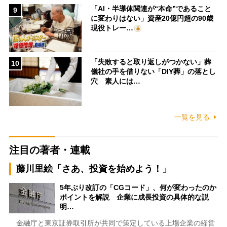
「AI・半導体関連が“本命”であること
9
に変わりはない」資産20億円超の90歳
現役トレー…
「失敗すると取り返しがつかない」葬
10
儀社の手を借りない「DIY葬」の落とし
穴 素人には…
一覧を見る
注目の著者・連載
藤川里絵「さあ、投資を始めよう！」
5年ぶり改訂の「CGコード」、何が変わったのか
ポイントを解説 企業に成長投資の具体的な説
明…
金融庁と東京証券取引所が共同で策定している上場企業の経営