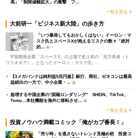
高」「制限値幅拡大」の衝撃 フ…
一覧を見る
大前研一「ビジネス新大陸」の歩き方
「いつ暴発してもおかしくはない」イーロン・マ
スク氏とスペースXが抱えるリスクの数々「絶対
的…
宇宙開発企業「スペースX」の上場で史上初の「兆万長者（ト
リリオネア）」となったイーロン・マスク氏。…
【3メガバンクは純利益5兆円超】銀行、商社、ゼネコンは最高
益続出の一方で、中小企業・…
急増する中国企業の“国籍ロンダリング” SHEIN、TikTok、
Temu…本社機能を海外に移転させ…
一覧を見る
投資ノウハウ満載コミック「俺がカブ番長！」
「売り時」を逃さないトレンド見極め術 投資コ