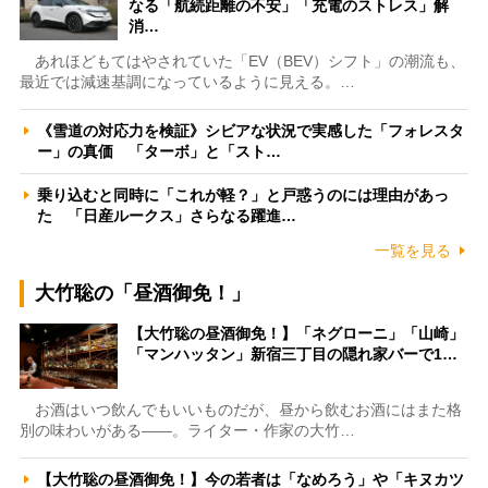
なる「航続距離の不安」「充電のストレス」解
消…
あれほどもてはやされていた「EV（BEV）シフト」の潮流も、
最近では減速基調になっているように見える。…
《雪道の対応力を検証》シビアな状況で実感した「フォレスタ
ー」の真価 「ターボ」と「スト…
乗り込むと同時に「これが軽？」と戸惑うのには理由があっ
た 「日産ルークス」さらなる躍進…
一覧を見る
大竹聡の「昼酒御免！」
【大竹聡の昼酒御免！】「ネグローニ」「山崎」
「マンハッタン」新宿三丁目の隠れ家バーで1…
お酒はいつ飲んでもいいものだが、昼から飲むお酒にはまた格
別の味わいがある――。ライター・作家の大竹…
【大竹聡の昼酒御免！】今の若者は「なめろう」や「キヌカツ