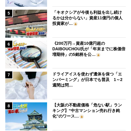
「キオクシアが今後も利益を出し続け
5
るかは分からない」資産11億円の個人
投資家が…
《200万円→資産10億円超の
6
DAIBOUCHOU氏が「年末までに株価倍
増期待」の5銘柄を公…
ドライアイスを使わず遺体を保つ「エ
7
ンバーミング」が日本でも普及 1～2
週間は問…
【大阪の不動産価格「危ない駅」ラン
8
キング】“中古マンション売れ行き鈍
化”のワース…