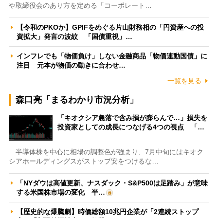
や取締役会のあり方を定める「コーポレート…
【令和のPKOか】GPIFをめぐる片山財務相の「円資産への投
資拡大」発言の波紋 「国債重視」…
インフレでも「物価負け」しない金融商品「物価連動国債」に
注目 元本が物価の動きに合わせ…
一覧を見る
森口亮「まるわかり市況分析」
「キオクシア急落で含み損が膨らんで…」損失を
投資家としての成長につなげる4つの視点 「…
半導体株を中心に相場の調整色が強まり、7月中旬にはキオク
シアホールディングスがストップ安をつけるな…
「NYダウは高値更新、ナスダック・S&P500は足踏み」が意味
する米国株市場の変化 半…
【歴史的な爆騰劇】時価総額10兆円企業が「2連続ストップ