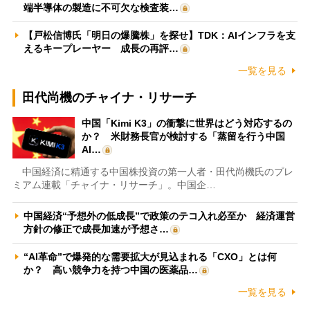
端半導体の製造に不可欠な検査装…
【戸松信博氏「明日の爆騰株」を探せ】TDK：AIインフラを支
えるキープレーヤー 成長の再評…
一覧を見る
田代尚機のチャイナ・リサーチ
中国「Kimi K3」の衝撃に世界はどう対応するの
か？ 米財務長官が検討する「蒸留を行う中国
AI…
中国経済に精通する中国株投資の第一人者・田代尚機氏のプレ
ミアム連載「チャイナ・リサーチ」。中国企…
中国経済“予想外の低成長”で政策のテコ入れ必至か 経済運営
方針の修正で成長加速が予想さ…
“AI革命”で爆発的な需要拡大が見込まれる「CXO」とは何
か？ 高い競争力を持つ中国の医薬品…
一覧を見る