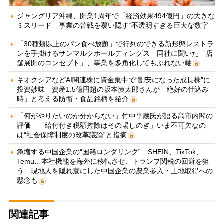
ジャングリア沖縄、開業1周年で「経済効果494億円」の大きな
ミスリード 事業の苦戦を覆い隠す“不透明すぎる巨大な数字”
「30種類以上のパン食べ放題」で行列のできる新形態レストラ
ンを手掛けるサンマルクホールディングス 同社に聞いた「店
舗展開のコンセプト」、事業を多角化してもぶれない軸
キオクシアなどAI関連株に資金集中で“割安になった成長株”に
投資妙味 資産1.5億円超の坂本慎太郎さんが「絶好の仕込み
時」と考える防衛・食品銘柄を紹介
「何がやりたいのか分からない」竹中平蔵氏が語る高市内閣の
評価 「給付付き税額控除はその場しのぎ」いま不可欠なの
は“社会保障制度の改革議論”と指摘
急増する中国企業の“国籍ロンダリング” SHEIN、TikTok、
Temu…本社機能を海外に移転させ、トランプ関税の回避を狙
う 現地人を隠れ蓑にした中国企業の農業参入・土地取得への
懸念も
関連記事