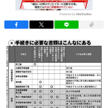
Powered by 
GliaStudios
Mute