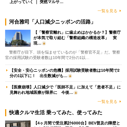
上がっていく ｜ 突然マルサ…
一覧を見る
河合雅司「人口減少ニッポンの活路」
【「警察官離れ」に歯止めはかかるか？】警察庁
が本気で取り組む「警察組織の構造改革」 実
現…
警察庁が目下、頭を悩ませているのが「警察官不足」だ。警察
官の採用試験の受験者数は10年間で2分の1以…
【安全・安心ニッポンの危機】採用試験受験者数は10年間で2
分の1以下に！ 出生数減がも…
【医療崩壊】人口減少で「医師不足」に加えて「患者不足」に
見舞われ地域医療が限界に 今後…
一覧を見る
快適クルマ生活 乗ってみた、使ってみた
【4ヶ月間で受注累計6000台】BEV普及の障壁と