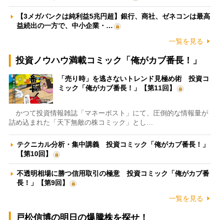
【3メガバンクは純利益5兆円超】銀行、商社、ゼネコンは最高
益続出の一方で、中小企業・…
一覧を見る
投資ノウハウ満載コミック「俺がカブ番長！」
「売り時」を逃さないトレンド見極め術 投資コ
ミック「俺がカブ番長！」【第11回】
かつて投資情報雑誌「マネーポスト」にて、圧倒的な情報量が
詰め込まれた「天下無敵の株コミック」とし…
テクニカル分析・集中講義 投資コミック「俺がカブ番長！」
【第10回】
不透明相場に勝つ信用取引の極意 投資コミック「俺がカブ番
長！」【第9回】
一覧を見る
戸松信博の明日の爆騰株を探せ！