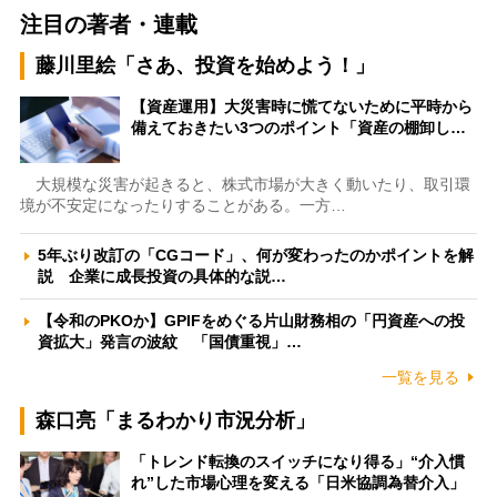
注目の著者・連載
藤川里絵「さあ、投資を始めよう！」
【資産運用】大災害時に慌てないために平時から
備えておきたい3つのポイント「資産の棚卸し…
大規模な災害が起きると、株式市場が大きく動いたり、取引環
境が不安定になったりすることがある。一方…
5年ぶり改訂の「CGコード」、何が変わったのかポイントを解
説 企業に成長投資の具体的な説…
【令和のPKOか】GPIFをめぐる片山財務相の「円資産への投
資拡大」発言の波紋 「国債重視」…
一覧を見る
森口亮「まるわかり市況分析」
「トレンド転換のスイッチになり得る」“介入慣
れ”した市場心理を変える「日米協調為替介入」