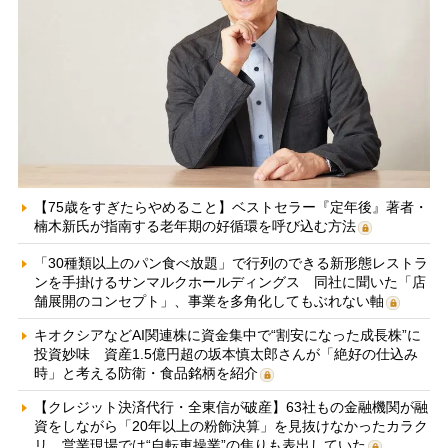
【75歳をすぎたらやめること】ベストセラー『定年後』著者・
楠木新氏が指南する老年期の好循環を呼び込む方法
「30種類以上のパン食べ放題」で行列のできる新形態レストラ
ンを手掛けるサンマルクホールディングス 同社に聞いた「店
舗展開のコンセプト」、事業を多角化してもぶれない軸
キオクシアなどAI関連株に資金集中で“割安になった成長株”に
投資妙味 資産1.5億円超の坂本慎太郎さんが「絶好の仕込み
時」と考える防衛・食品銘柄を紹介
【クレジット決済代行・全東信が破産】63社もの金融機関が融
資をしながら「20年以上の粉飾決算」を見抜けなかったカラク
リ 営業現場では“自転車操業”の焦りも表出していた