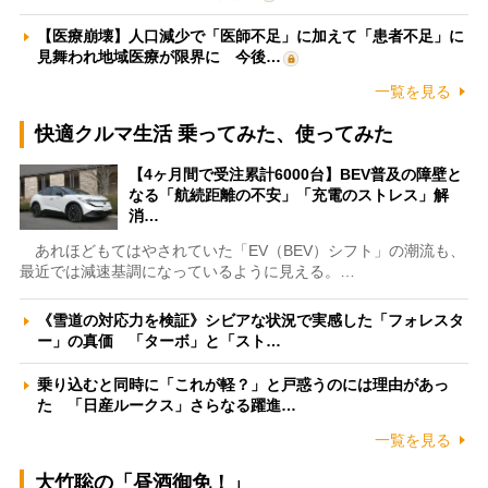
【医療崩壊】人口減少で「医師不足」に加えて「患者不足」に
見舞われ地域医療が限界に 今後…
一覧を見る
快適クルマ生活 乗ってみた、使ってみた
【4ヶ月間で受注累計6000台】BEV普及の障壁と
なる「航続距離の不安」「充電のストレス」解
消…
あれほどもてはやされていた「EV（BEV）シフト」の潮流も、
最近では減速基調になっているように見える。…
《雪道の対応力を検証》シビアな状況で実感した「フォレスタ
ー」の真価 「ターボ」と「スト…
乗り込むと同時に「これが軽？」と戸惑うのには理由があっ
た 「日産ルークス」さらなる躍進…
一覧を見る
大竹聡の「昼酒御免！」