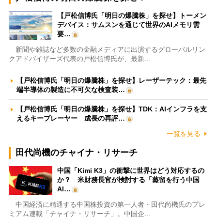
【戸松信博氏「明日の爆騰株」を探せ】トーメン
デバイス：サムスンを通じて世界のAIメモリ需
要…
新聞や雑誌など多数の金融メディアに出演するグローバルリン
クアドバイザーズ代表の戸松信博氏が、最新…
【戸松信博氏「明日の爆騰株」を探せ】レーザーテック：最先
端半導体の製造に不可欠な検査装…
【戸松信博氏「明日の爆騰株」を探せ】TDK：AIインフラを支
えるキープレーヤー 成長の再評…
一覧を見る
田代尚機のチャイナ・リサーチ
中国「Kimi K3」の衝撃に世界はどう対応するの
か？ 米財務長官が検討する「蒸留を行う中国
AI…
中国経済に精通する中国株投資の第一人者・田代尚機氏のプレ
ミアム連載「チャイナ・リサーチ」。中国企…