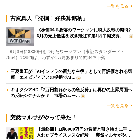
一覧を見る
古賀真人「発掘！好決算銘柄」
《株価34％急落のワークマンに特大反転の期待》
6月の売上低迷を吹き飛ばす第1四半期決算、…
6月3日に8330円をつけたワークマン（東証スタンダード・
7564）の株価は、わずか1カ月あまりで約34％下落…
三菱重工が「AIインフラの新たな主役」として再評価される気
運 エヌビディアとの提携でAI…
キオクシアHD「7万円割れからの急反発」は再びの上昇局面へ
の反転シグナルか？ 市場のムー…
一覧を見る
突然マルサがやって来た！
【最終回】1億6000万円の負債と引き換えに手に
入れたプライスレスな経験 ｜ 突然マルサがや…