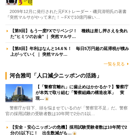
2009年12月に発行された元FXトレーダー・磯貝清明氏の著書
『突然マルサがやって来た！～FXで10億円稼い…
【第9回】もう一度FXでリベンジ！ 種銭は差し押さえを免れ
た”ヒミツのお金” ｜ 突然マルサ…
【第8回】年利はなんと14.6％！ 毎日5万円超の延滞税が積み
上がっていく ｜ 突然マルサ…
一覧を見る
河合雅司「人口減少ニッポンの活路」
【「警察官離れ」に歯止めはかかるか？】警察庁
が本気で取り組む「警察組織の構造改革」 実
現…
警察庁が目下、頭を悩ませているのが「警察官不足」だ。警察
官の採用試験の受験者数は10年間で2分の1以…
【安全・安心ニッポンの危機】採用試験受験者数は10年間で2
分の1以下に！ 出生数減がも…