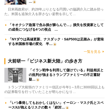
…
日米両政府が、約28年ぶりとなる円買いの協調介入に踏み切っ
た。米国も追加介入を辞さない姿勢を示して…
「キオクシア急落で含み損が膨らんで…」損失を投資家として
の成長につなげる4つの視点 …
「NYダウは高値更新、ナスダック・S&P500は足踏み」が意味
する米国株市場の変化 半…
一覧を見る
大前研一「ビジネス新大陸」の歩き方
「イラン戦争を利用して儲けている」利益相反と
の批判が強まるトランプファミリーの不正蓄財
疑…
トランプ大統領のファミリー信託が今年1～3月に3000回以上も
の証券取引を行っていたことが明らかになり…
「いつ暴発してもおかしくはない」イーロン・マスク氏とスペ
ースXが抱えるリスクの数々「絶対…