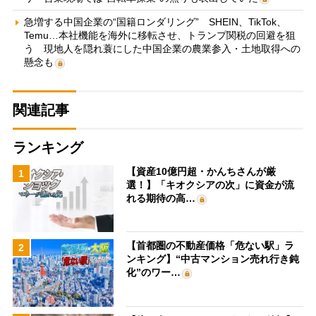
急増する中国企業の“国籍ロンダリング” SHEIN、TikTok、
Temu…本社機能を海外に移転させ、トランプ関税の回避を狙
う 現地人を隠れ蓑にした中国企業の農業参入・土地取得への
懸念も
関連記事
ランキング
【資産10億円超・かんちさんが厳
1
選！】「キオクシアの次」に資金が流
れる期待の高…
【首都圏の不動産価格「危ない駅」ラ
2
ンキング】“中古マンション売れ行き鈍
化”のワー…