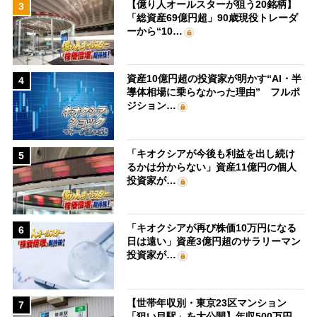
【億り人オールスターが狙う20銘柄】
3
「総資産69億円超」90歳現役トレーダ
ーから“10…
資産10億円超の投資家が明かす“AI・半
4
導体相場に乗らなかった理由” フルポ
ジション…
「キオクシアが今後も利益を出し続け
5
るかは分からない」資産11億円の個人
投資家が…
「キオクシアが再び株価10万円になる
6
日は遠い」資産3億円超のサラリーマン
投資家が…
【世帯年収別・東京23区マンション
7
「狙い目駅」を大公開】年収500万円、