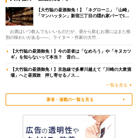
【大竹聡の昼酒御免！】「ネグローニ」「山崎」
「マンハッタン」新宿三丁目の隠れ家バーで1…
お酒はいつ飲んでもいいものだが、昼から飲むお酒にはまた格
別の味わいがある――。ライター・作家の大竹…
【大竹聡の昼酒御免！】今の若者は「なめろう」や「キヌカツ
ギ」を知らないって本当？ 昔の…
【大竹聡の昼酒御免！】京急線で多摩川越えて「川崎の大衆酒
場」へと昼酒旅 押し寄せるノス…
一覧を見る
著者・連載の一覧を見る