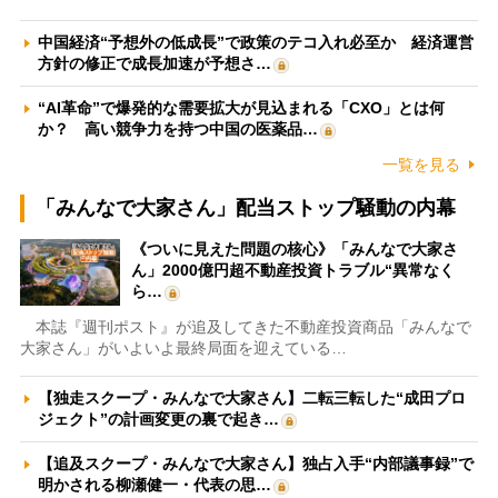
中国経済“予想外の低成長”で政策のテコ入れ必至か 経済運営
方針の修正で成長加速が予想さ…
“AI革命”で爆発的な需要拡大が見込まれる「CXO」とは何
か？ 高い競争力を持つ中国の医薬品…
一覧を見る
「みんなで大家さん」配当ストップ騒動の内幕
《ついに見えた問題の核心》「みんなで大家さ
ん」2000億円超不動産投資トラブル“異常なく
ら…
本誌『週刊ポスト』が追及してきた不動産投資商品「みんなで
大家さん」がいよいよ最終局面を迎えている…
【独走スクープ・みんなで大家さん】二転三転した“成田プロ
ジェクト”の計画変更の裏で起き…
【追及スクープ・みんなで大家さん】独占入手“内部議事録”で
明かされる柳瀬健一・代表の思…