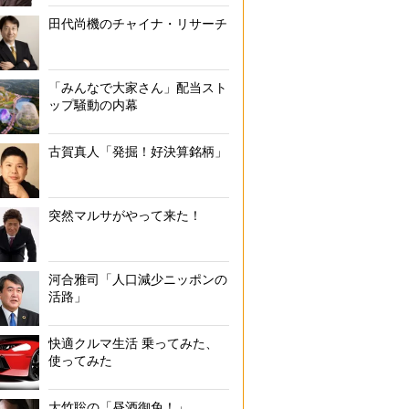
田代尚機のチャイナ・リサーチ
「みんなで大家さん」配当スト
ップ騒動の内幕
古賀真人「発掘！好決算銘柄」
突然マルサがやって来た！
河合雅司「人口減少ニッポンの
活路」
快適クルマ生活 乗ってみた、
使ってみた
大竹聡の「昼酒御免！」