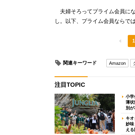
夫婦そろってプライム会員にな
し。以下、プライム会員ならで
1
関連キーワード
Amazon
注目TOPIC
小学
薄状
別が
キオ
妙味
える