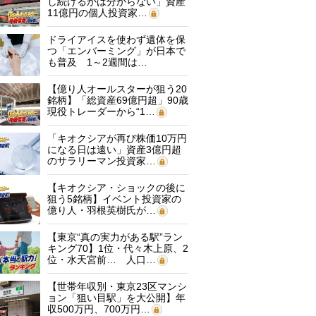
し続けるかは分からない」資産
11億円の個人投資家…
ドライアイスを使わず遺体を保
つ「エンバーミング」が日本で
も普及 1～2週間は…
【億り人オールスターが狙う20
銘柄】「総資産69億円超」90歳
現役トレーダーから“1…
「キオクシアが再び株価10万円
になる日は遠い」資産3億円超
のサラリーマン投資家…
【キオクシア・ショックの後に
狙う5銘柄】イベント投資家の
億り人・羽根英樹氏が…
【東京“真の実力がある駅”ラン
キング70】1位・代々木上原、2
位・水天宮前… 人口…
【世帯年収別・東京23区マンシ
ョン「狙い目駅」を大公開】年
収500万円、700万円…