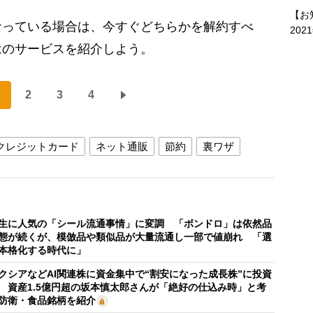
【お
っている場合は、今すぐどちらかを解約すべ
202
はのサービスを紹介しよう。
2
3
4
クレジットカード
ネット通販
節約
裏ワザ
生に人気の「シール流通事情」に変調 「ボンドロ」は依然品
態が続くが、模倣品や類似品が大量流通し一部で値崩れ 「選
本格化する時代に」
クシアなどAI関連株に資金集中で“割安になった成長株”に投資
 資産1.5億円超の坂本慎太郎さんが「絶好の仕込み時」と考
防衛・食品銘柄を紹介