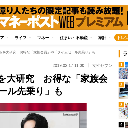
ア
ライフ
マネー
住まい・不動産
家計
トレ
ライムを大研究 お得な「家族会員」や「タイムセール先乗り」も
ラ
1
2019.02.17 11:00
女性セブン
ムを大研究 お得な「家族会
2
ール先乗り」も
3
4