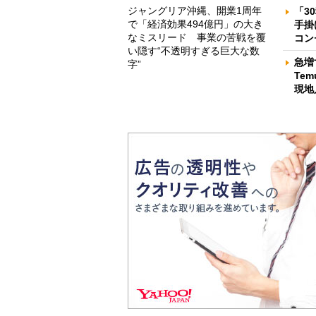
ジャングリア沖縄、開業1周年
「3
で「経済効果494億円」の大き
手掛
なミスリード 事業の苦戦を覆
コン
い隠す“不透明すぎる巨大な数
急増
字”
Te
現地