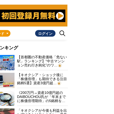
ンド
ログイン
ンキング
【首都圏の不動産価格「危ない
駅」ランキング】“中古マンシ
ョン売れ行き鈍化”のワ…
【キオクシア・ショック後に
「株価倍増」も期待できる注目
銘柄5選】資産3億円超…
《200万円→資産10億円超の
DAIBOUCHOU氏が「年末まで
に株価倍増期待」の5銘柄を…
「キオクシアが今後も利益を出