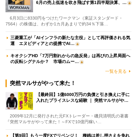
6月の売上低迷を吹き飛ばす第1四半期決算、…
6月3日に8330円をつけたワークマン（東証スタンダード・
7564）の株価は、わずか1カ月あまりで約34％下落…
三菱重工が「AIインフラの新たな主役」として再評価される気
運 エヌビディアとの提携でAI…
キオクシアHD「7万円割れからの急反発」は再びの上昇局面へ
の反転シグナルか？ 市場のムー…
一覧を見る
突然マルサがやって来た！
【最終回】1億6000万円の負債と引き換えに手に
入れたプライスレスな経験 ｜ 突然マルサがや…
2009年12月に発行された元FXトレーダー・磯貝清明氏の著書
『突然マルサがやって来た！～FXで10億円稼い…
【第9回】もう一度FXでリベンジ！ 種銭は差し押さえを免れ