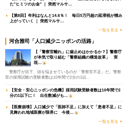
た”ヒミツのお金” ｜ 突然マルサ…
【第8回】年利はなんと14.6％！ 毎日5万円超の延滞税が積み
上がっていく ｜ 突然マルサ…
一覧を見る
河合雅司「人口減少ニッポンの活路」
【「警察官離れ」に歯止めはかかるか？】警察庁
が本気で取り組む「警察組織の構造改革」 実
現…
警察庁が目下、頭を悩ませているのが「警察官不足」だ。警察
官の採用試験の受験者数は10年間で2分の1以…
【安全・安心ニッポンの危機】採用試験受験者数は10年間で2
分の1以下に！ 出生数減がも…
【医療崩壊】人口減少で「医師不足」に加えて「患者不足」に
見舞われ地域医療が限界に 今後…
一覧を見る