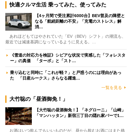
快適クルマ生活 乗ってみた、使ってみた
【4ヶ月間で受注累計6000台】BEV普及の障壁と
なる「航続距離の不安」「充電のストレス」解
消…
あれほどもてはやされていた「EV（BEV）シフト」の潮流も、
最近では減速基調になっているように見える。…
《雪道の対応力を検証》シビアな状況で実感した「フォレスタ
ー」の真価 「ターボ」と「スト…
乗り込むと同時に「これが軽？」と戸惑うのには理由があっ
た 「日産ルークス」さらなる躍進…
一覧を見る
大竹聡の「昼酒御免！」
【大竹聡の昼酒御免！】「ネグローニ」「山崎」
「マンハッタン」新宿三丁目の隠れ家バーで1…
お酒はいつ飲んでもいいものだが、昼から飲むお酒にはまた格