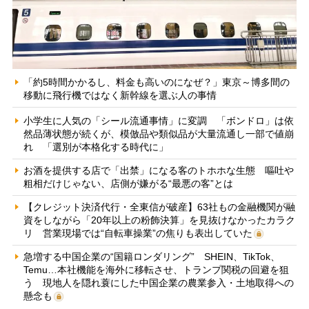
「約5時間かかるし、料金も高いのになぜ？」東京～博多間の
移動に飛行機ではなく新幹線を選ぶ人の事情
小学生に人気の「シール流通事情」に変調 「ボンドロ」は依
然品薄状態が続くが、模倣品や類似品が大量流通し一部で値崩
れ 「選別が本格化する時代に」
お酒を提供する店で「出禁」になる客のトホホな生態 嘔吐や
粗相だけじゃない、店側が嫌がる“最悪の客”とは
【クレジット決済代行・全東信が破産】63社もの金融機関が融
資をしながら「20年以上の粉飾決算」を見抜けなかったカラク
リ 営業現場では“自転車操業”の焦りも表出していた
急増する中国企業の“国籍ロンダリング” SHEIN、TikTok、
Temu…本社機能を海外に移転させ、トランプ関税の回避を狙
う 現地人を隠れ蓑にした中国企業の農業参入・土地取得への
懸念も