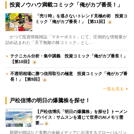
投資ノウハウ満載コミック「俺がカブ番長！」
「売り時」を逃さないトレンド見極め術 投資コ
ミック「俺がカブ番長！」【第11回】
かつて投資情報雑誌「マネーポスト」にて、圧倒的な情報量が
詰め込まれた「天下無敵の株コミック」とし…
テクニカル分析・集中講義 投資コミック「俺がカブ番長！」
【第10回】
不透明相場に勝つ信用取引の極意 投資コミック「俺がカブ番
長！」【第9回】
一覧を見る
戸松信博の明日の爆騰株を探せ！
【戸松信博氏「明日の爆騰株」を探せ】トーメン
デバイス：サムスンを通じて世界のAIメモリ需
要…
新聞や雑誌など多数の金融メディアに出演するグローバルリン