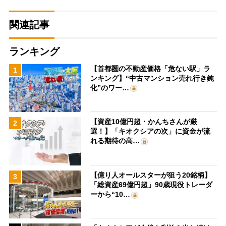
関連記事
ランキング
【首都圏の不動産価格「危ない駅」ラ
1
ンキング】“中古マンション売れ行き鈍
化”のワー…
【資産10億円超・かんちさんが厳
2
選！】「キオクシアの次」に資金が流
れる期待の高…
【億り人オールスターが狙う20銘柄】
3
「総資産69億円超」90歳現役トレーダ
ーから“10…