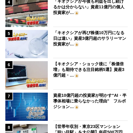
「キオクシアが今後も利益を出し続け
4
るかは分からない」資産11億円の個人
投資家が…
「キオクシアが再び株価10万円になる
5
日は遠い」資産3億円超のサラリーマン
投資家が…
【キオクシア・ショック後に「株価倍
6
増」も期待できる注目銘柄5選】資産3
億円超・…
資産10億円超の投資家が明かす“AI・半
7
導体相場に乗らなかった理由” フルポ
ジション…
【世帯年収別・東京23区マンション
8
「狙い目駅」を大公開】年収500万円、