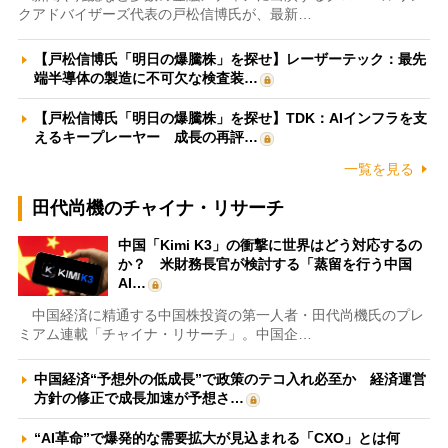
クアドバイザーズ代表の戸松信博氏が、最新…
【戸松信博氏「明日の爆騰株」を探せ】レーザーテック：最先
端半導体の製造に不可欠な検査装…
【戸松信博氏「明日の爆騰株」を探せ】TDK：AIインフラを支
えるキープレーヤー 成長の再評…
一覧を見る
田代尚機のチャイナ・リサーチ
中国「Kimi K3」の衝撃に世界はどう対応するの
か？ 米財務長官が検討する「蒸留を行う中国
AI…
中国経済に精通する中国株投資の第一人者・田代尚機氏のプレ
ミアム連載「チャイナ・リサーチ」。中国企…
中国経済“予想外の低成長”で政策のテコ入れ必至か 経済運営
方針の修正で成長加速が予想さ…
“AI革命”で爆発的な需要拡大が見込まれる「CXO」とは何