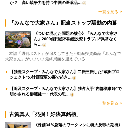
か？ 高い競争力を持つ中国の医薬品…
一覧を見る
「みんなで大家さん」配当ストップ騒動の内幕
《ついに見えた問題の核心》「みんなで大家さ
ん」2000億円超不動産投資トラブル“異常なく
ら…
本誌『週刊ポスト』が追及してきた不動産投資商品「みんなで
大家さん」がいよいよ最終局面を迎えている…
【独走スクープ・みんなで大家さん】二転三転した“成田プロ
ジェクト”の計画変更の裏で起き…
【追及スクープ・みんなで大家さん】独占入手“内部議事録”で
明かされる柳瀬健一・代表の思…
一覧を見る
古賀真人「発掘！好決算銘柄」
《株価34％急落のワークマンに特大反転の期待》