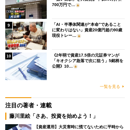
700万円で…
「AI・半導体関連が“本命”であること
9
に変わりはない」資産20億円超の90歳
現役トレー…
《2年弱で資産17.5倍の元証券マンが
10
「キオクシア急落で次に狙う」5銘柄を
公開》10…
一覧を見る
注目の著者・連載
藤川里絵「さあ、投資を始めよう！」
【資産運用】大災害時に慌てないために平時から