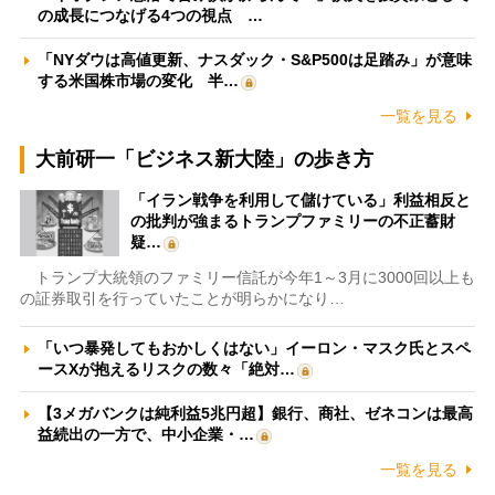
の成長につなげる4つの視点 …
「NYダウは高値更新、ナスダック・S&P500は足踏み」が意味
する米国株市場の変化 半…
一覧を見る
大前研一「ビジネス新大陸」の歩き方
「イラン戦争を利用して儲けている」利益相反と
の批判が強まるトランプファミリーの不正蓄財
疑…
トランプ大統領のファミリー信託が今年1～3月に3000回以上も
の証券取引を行っていたことが明らかになり…
「いつ暴発してもおかしくはない」イーロン・マスク氏とスペ
ースXが抱えるリスクの数々「絶対…
【3メガバンクは純利益5兆円超】銀行、商社、ゼネコンは最高
益続出の一方で、中小企業・…
一覧を見る