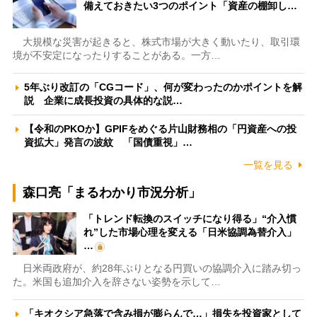
備えておきたい3つのポイント「資産の棚卸し…
大規模な災害が起きると、株式市場が大きく動いたり、取引環
境が不安定になったりすることがある。一方…
5年ぶり改訂の「CGコード」、何が変わったのかポイントを解
説 企業に成長投資の具体的な説…
【令和のPKOか】GPIFをめぐる片山財務相の「円資産への投
資拡大」発言の波紋 「国債重視」…
一覧を見る
森口亮「まるわかり市況分析」
「トレンド転換のスイッチになり得る」“介入慣
れ”した市場心理を変える「日米協調為替介入」
…
日米両政府が、約28年ぶりとなる円買いの協調介入に踏み切っ
た。米国も追加介入を辞さない姿勢を示して…
「キオクシア急落で含み損が膨らんで…」損失を投資家として