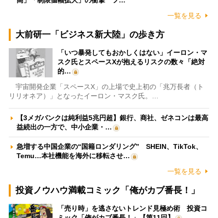
一覧を見る
大前研一「ビジネス新大陸」の歩き方
「いつ暴発してもおかしくはない」イーロン・マ
スク氏とスペースXが抱えるリスクの数々「絶対
的…
宇宙開発企業「スペースX」の上場で史上初の「兆万長者（ト
リリオネア）」となったイーロン・マスク氏。…
【3メガバンクは純利益5兆円超】銀行、商社、ゼネコンは最高
益続出の一方で、中小企業・…
急増する中国企業の“国籍ロンダリング” SHEIN、TikTok、
Temu…本社機能を海外に移転させ…
一覧を見る
投資ノウハウ満載コミック「俺がカブ番長！」
「売り時」を逃さないトレンド見極め術 投資コ
ミック「俺がカブ番長！」【第11回】