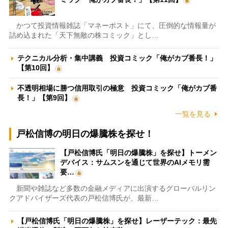
かつて投資情報雑誌「マネーポスト」にて、圧倒的な情報量が
詰め込まれた「天下無敵の株コミック」とし…
テクニカル分析・集中講義 投資コミック「俺がカブ番長！」
【第10回】
不透明相場に勝つ信用取引の極意 投資コミック「俺がカブ番
長！」【第9回】
一覧を見る
戸松信博の明日の爆騰株を探せ！
【戸松信博氏「明日の爆騰株」を探せ】トーメン
デバイス：サムスンを通じて世界のAIメモリ需
要…
新聞や雑誌など多数の金融メディアに出演するグローバルリン
クアドバイザーズ代表の戸松信博氏が、最新…
【戸松信博氏「明日の爆騰株」を探せ】レーザーテック：最先