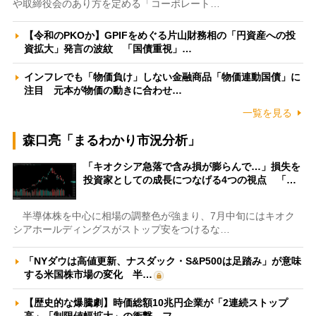
や取締役会のあり方を定める「コーポレート…
【令和のPKOか】GPIFをめぐる片山財務相の「円資産への投
資拡大」発言の波紋 「国債重視」…
インフレでも「物価負け」しない金融商品「物価連動国債」に
注目 元本が物価の動きに合わせ…
一覧を見る
森口亮「まるわかり市況分析」
「キオクシア急落で含み損が膨らんで…」損失を
投資家としての成長につなげる4つの視点 「…
半導体株を中心に相場の調整色が強まり、7月中旬にはキオク
シアホールディングスがストップ安をつけるな…
「NYダウは高値更新、ナスダック・S&P500は足踏み」が意味
する米国株市場の変化 半…
【歴史的な爆騰劇】時価総額10兆円企業が「2連続ストップ
高」「制限値幅拡大」の衝撃 フ…