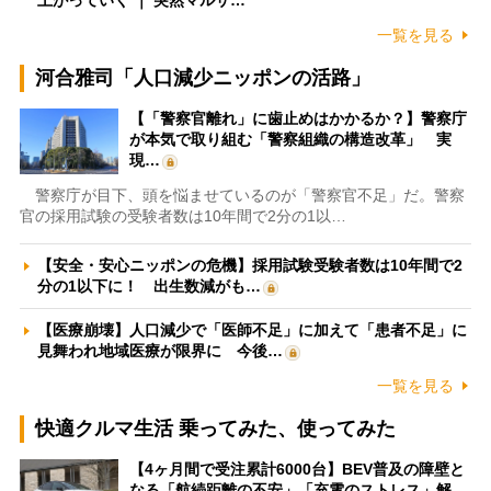
一覧を見る
河合雅司「人口減少ニッポンの活路」
【「警察官離れ」に歯止めはかかるか？】警察庁
が本気で取り組む「警察組織の構造改革」 実
現…
警察庁が目下、頭を悩ませているのが「警察官不足」だ。警察
官の採用試験の受験者数は10年間で2分の1以…
【安全・安心ニッポンの危機】採用試験受験者数は10年間で2
分の1以下に！ 出生数減がも…
【医療崩壊】人口減少で「医師不足」に加えて「患者不足」に
見舞われ地域医療が限界に 今後…
一覧を見る
快適クルマ生活 乗ってみた、使ってみた
【4ヶ月間で受注累計6000台】BEV普及の障壁と
なる「航続距離の不安」「充電のストレス」解