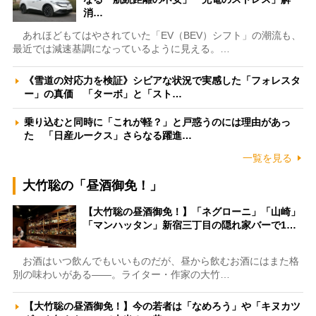
消…
あれほどもてはやされていた「EV（BEV）シフト」の潮流も、
最近では減速基調になっているように見える。…
《雪道の対応力を検証》シビアな状況で実感した「フォレスタ
ー」の真価 「ターボ」と「スト…
乗り込むと同時に「これが軽？」と戸惑うのには理由があっ
た 「日産ルークス」さらなる躍進…
一覧を見る
大竹聡の「昼酒御免！」
【大竹聡の昼酒御免！】「ネグローニ」「山崎」
「マンハッタン」新宿三丁目の隠れ家バーで1…
お酒はいつ飲んでもいいものだが、昼から飲むお酒にはまた格
別の味わいがある――。ライター・作家の大竹…
【大竹聡の昼酒御免！】今の若者は「なめろう」や「キヌカツ