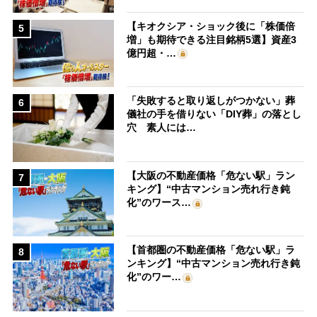
【キオクシア・ショック後に「株価倍
5
増」も期待できる注目銘柄5選】資産3
億円超・…
「失敗すると取り返しがつかない」葬
6
儀社の手を借りない「DIY葬」の落とし
穴 素人には…
【大阪の不動産価格「危ない駅」ラン
7
キング】“中古マンション売れ行き鈍
化”のワース…
【首都圏の不動産価格「危ない駅」ラ
8
ンキング】“中古マンション売れ行き鈍
化”のワー…