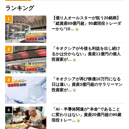
ランキング
【億り人オールスターが狙う20銘柄】
1
「総資産69億円超」90歳現役トレーダ
ーから“10…
「キオクシアが今後も利益を出し続け
2
るかは分からない」資産11億円の個人
投資家が…
「キオクシアが再び株価10万円になる
3
日は遠い」資産3億円超のサラリーマン
投資家が…
「AI・半導体関連が“本命”であること
4
に変わりはない」資産20億円超の90歳
現役トレー…