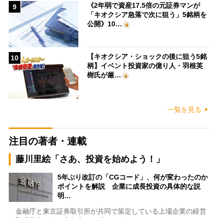
《2年弱で資産17.5倍の元証券マンが
9
「キオクシア急落で次に狙う」5銘柄を
公開》10…
【キオクシア・ショックの後に狙う5銘
10
柄】イベント投資家の億り人・羽根英
樹氏が厳…
一覧を見る
注目の著者・連載
藤川里絵「さあ、投資を始めよう！」
5年ぶり改訂の「CGコード」、何が変わったのか
ポイントを解説 企業に成長投資の具体的な説
明…
金融庁と東京証券取引所が共同で策定している上場企業の経営