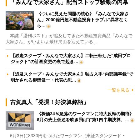
「みんなで大家さん」配当ストップ騒動の内幕
《ついに見えた問題の核心》「みんなで大家さ
ん」2000億円超不動産投資トラブル“異常なく
ら…
本誌『週刊ポスト』が追及してきた不動産投資商品「みんなで
大家さん」がいよいよ最終局面を迎えている…
【独走スクープ・みんなで大家さん】二転三転した“成田プロ
ジェクト”の計画変更の裏で起き…
【追及スクープ・みんなで大家さん】独占入手“内部議事録”で
明かされる柳瀬健一・代表の思…
一覧を見る
古賀真人「発掘！好決算銘柄」
《株価34％急落のワークマンに特大反転の期待》
6月の売上低迷を吹き飛ばす第1四半期決算、…
6月3日に8330円をつけたワークマン（東証スタンダード・