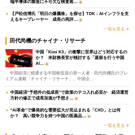
端半導体の製造に不可欠な検査装…
【戸松信博氏「明日の爆騰株」を探せ】TDK：AIインフラを支
えるキープレーヤー 成長の再評…
一覧を見る
田代尚機のチャイナ・リサーチ
中国「Kimi K3」の衝撃に世界はどう対応するの
か？ 米財務長官が検討する「蒸留を行う中国
AI…
中国経済に精通する中国株投資の第一人者・田代尚機氏のプレ
ミアム連載「チャイナ・リサーチ」。中国企…
中国経済“予想外の低成長”で政策のテコ入れ必至か 経済運営
方針の修正で成長加速が予想さ…
“AI革命”で爆発的な需要拡大が見込まれる「CXO」とは何
か？ 高い競争力を持つ中国の医薬品…
一覧を見る