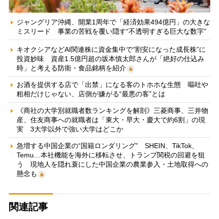
ジャングリア沖縄、開業1周年で「経済効果494億円」の大きな
ミスリード 事業の苦戦を覆い隠す“不透明すぎる巨大な数字”
キオクシアなどAI関連株に資金集中で“割安になった成長株”に
投資妙味 資産1.5億円超の坂本慎太郎さんが「絶好の仕込み
時」と考える防衛・食品銘柄を紹介
お酒を提供する店で「出禁」になる客のトホホな生態 嘔吐や
粗相だけじゃない、店側が嫌がる“最悪の客”とは
《商社の大学別就職者数ランキングを解剖》三菱商事、三井物
産、住友商事への就職者は「東大・早大・慶大で約6割」の現
実 3大学以外で強い大学はどこか
急増する中国企業の“国籍ロンダリング” SHEIN、TikTok、
Temu…本社機能を海外に移転させ、トランプ関税の回避を狙
う 現地人を隠れ蓑にした中国企業の農業参入・土地取得への
懸念も
関連記事