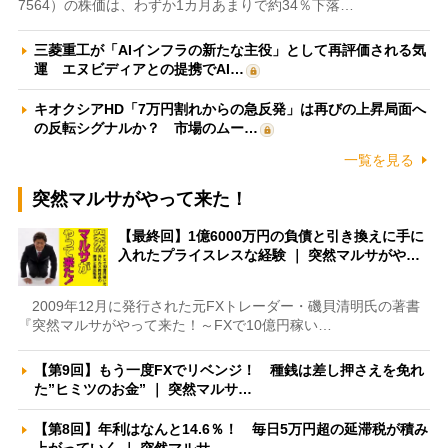
7564）の株価は、わずか1カ月あまりで約34％下落…
三菱重工が「AIインフラの新たな主役」として再評価される気
運 エヌビディアとの提携でAI…
キオクシアHD「7万円割れからの急反発」は再びの上昇局面へ
の反転シグナルか？ 市場のムー…
一覧を見る
突然マルサがやって来た！
【最終回】1億6000万円の負債と引き換えに手に
入れたプライスレスな経験 ｜ 突然マルサがや…
2009年12月に発行された元FXトレーダー・磯貝清明氏の著書
『突然マルサがやって来た！～FXで10億円稼い…
【第9回】もう一度FXでリベンジ！ 種銭は差し押さえを免れ
た”ヒミツのお金” ｜ 突然マルサ…
【第8回】年利はなんと14.6％！ 毎日5万円超の延滞税が積み
上がっていく ｜ 突然マルサ…