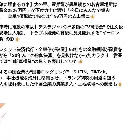
俵に埋まるカネ】大の里、豊昇龍が黒星続きの名古屋場所は
賞金2826万円」が下位力士に渡り「今日はみんなで焼肉
」 金星4個配給で協会は年96万円の支出増に
車時に複数の事故】テスラジャパン“多額のEV補助金”で注文殺
現場は大混乱 トラブル続発の背後に見え隠れする“イーロン
腕”の影
レジット決済代行・全東信が破産】63社もの金融機関が融資を
がら「20年以上の粉飾決算」を見抜けなかったカラクリ 営業
では“自転車操業”の焦りも表出していた
する中国企業の“国籍ロンダリング” SHEIN、TikTok、
mu…本社機能を海外に移転させ、トランプ関税の回避を狙う
人を隠れ蓑にした中国企業の農業参入・土地取得への懸念も