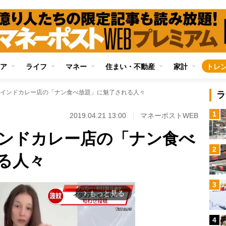
ア
ライフ
マネー
住まい・不動産
家計
トレ
インドカレー店の「ナン食べ放題」に魅了される人々
ラ
1
2019.04.21 13:00
マネーポストWEB
ンドカレー店の「ナン食べ
2
る人々
3
もっと見る
arrow_forward_ios
4