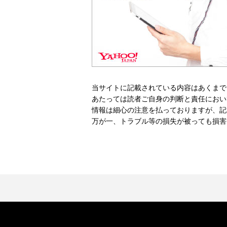
当サイトに記載されている内容はあくまで
あたっては読者ご自身の判断と責任におい
情報は細心の注意を払っておりますが、記
万が一、トラブル等の損失が被っても損害