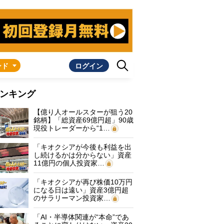
ンド
ログイン
ンキング
【億り人オールスターが狙う20
銘柄】「総資産69億円超」90歳
現役トレーダーから“1…
「キオクシアが今後も利益を出
し続けるかは分からない」資産
11億円の個人投資家…
「キオクシアが再び株価10万円
になる日は遠い」資産3億円超
のサラリーマン投資家…
「AI・半導体関連が“本命”であ