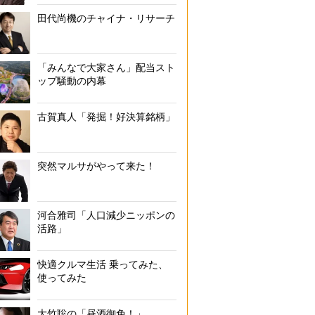
田代尚機のチャイナ・リサーチ
「みんなで大家さん」配当スト
ップ騒動の内幕
古賀真人「発掘！好決算銘柄」
突然マルサがやって来た！
河合雅司「人口減少ニッポンの
活路」
快適クルマ生活 乗ってみた、
使ってみた
大竹聡の「昼酒御免！」