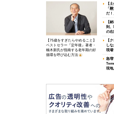
【土
「懸
だ！
【納
到、
の右
【75歳をすぎたらやめること】
【ク
ベストセラー『定年後』著者・
しな
楠木新氏が指南する老年期の好
現場
循環を呼び込む方法
急増
Te
現地