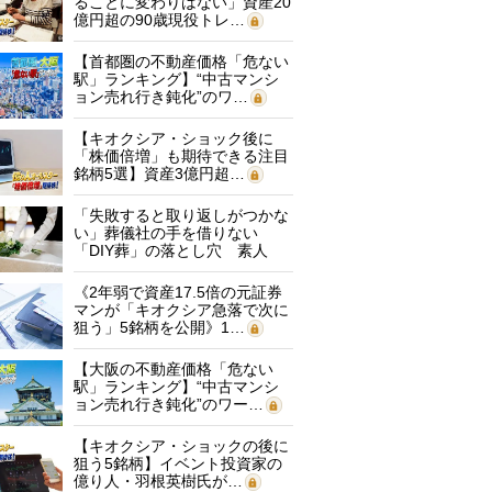
ることに変わりはない」資産20
億円超の90歳現役トレ…
【首都圏の不動産価格「危ない
駅」ランキング】“中古マンシ
ョン売れ行き鈍化”のワ…
【キオクシア・ショック後に
「株価倍増」も期待できる注目
銘柄5選】資産3億円超…
「失敗すると取り返しがつかな
い」葬儀社の手を借りない
「DIY葬」の落とし穴 素人
に…
《2年弱で資産17.5倍の元証券
マンが「キオクシア急落で次に
狙う」5銘柄を公開》1…
【大阪の不動産価格「危ない
駅」ランキング】“中古マンシ
ョン売れ行き鈍化”のワー…
【キオクシア・ショックの後に
狙う5銘柄】イベント投資家の
億り人・羽根英樹氏が…