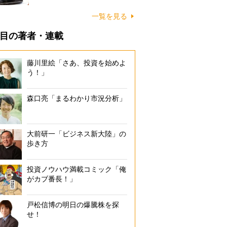
一覧を見る
目の著者・連載
藤川里絵「さあ、投資を始めよ
う！」
森口亮「まるわかり市況分析」
大前研一「ビジネス新大陸」の
歩き方
投資ノウハウ満載コミック「俺
がカブ番長！」
戸松信博の明日の爆騰株を探
せ！