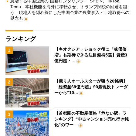
急増する中国企業の“国籍ロンダリング” SHEIN、TikTok、
Temu…本社機能を海外に移転させ、トランプ関税の回避を狙
う 現地人を隠れ蓑にした中国企業の農業参入・土地取得への
懸念も
ランキング
【キオクシア・ショック後に「株価倍
1
増」も期待できる注目銘柄5選】資産3
億円超・…
【億り人オールスターが狙う20銘柄】
2
「総資産69億円超」90歳現役トレーダ
ーから“10…
【首都圏の不動産価格「危ない駅」ラ
3
ンキング】“中古マンション売れ行き鈍
化”のワー…