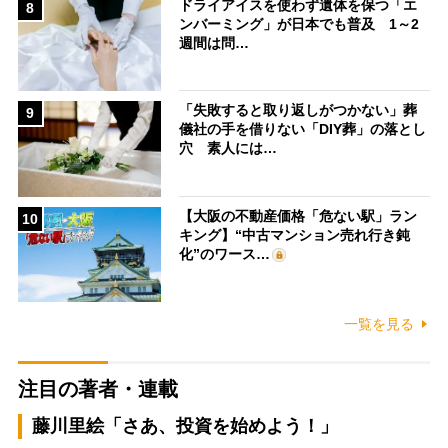
ドライアイスを使わず遺体を保つ「エ
8
ンバーミング」が日本でも普及 1～2
週間は問…
「失敗すると取り返しがつかない」葬
9
儀社の手を借りない「DIY葬」の落とし
穴 素人には…
【大阪の不動産価格「危ない駅」ラン
10
キング】“中古マンション売れ行き鈍
化”のワース…
一覧を見る
注目の著者・連載
藤川里絵「さあ、投資を始めよう！」