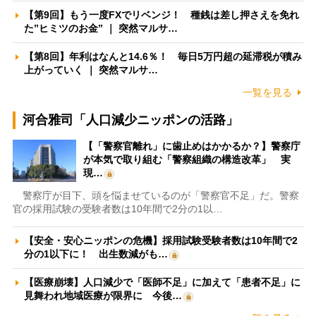
【第9回】もう一度FXでリベンジ！ 種銭は差し押さえを免れ
た”ヒミツのお金” ｜ 突然マルサ…
【第8回】年利はなんと14.6％！ 毎日5万円超の延滞税が積み
上がっていく ｜ 突然マルサ…
一覧を見る
河合雅司「人口減少ニッポンの活路」
【「警察官離れ」に歯止めはかかるか？】警察庁
が本気で取り組む「警察組織の構造改革」 実
現…
警察庁が目下、頭を悩ませているのが「警察官不足」だ。警察
官の採用試験の受験者数は10年間で2分の1以…
【安全・安心ニッポンの危機】採用試験受験者数は10年間で2
分の1以下に！ 出生数減がも…
【医療崩壊】人口減少で「医師不足」に加えて「患者不足」に
見舞われ地域医療が限界に 今後…