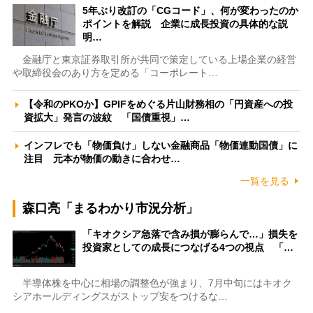
5年ぶり改訂の「CGコード」、何が変わったのか
ポイントを解説 企業に成長投資の具体的な説
明…
金融庁と東京証券取引所が共同で策定している上場企業の経営
や取締役会のあり方を定める「コーポレート…
【令和のPKOか】GPIFをめぐる片山財務相の「円資産への投
資拡大」発言の波紋 「国債重視」…
インフレでも「物価負け」しない金融商品「物価連動国債」に
注目 元本が物価の動きに合わせ…
一覧を見る
森口亮「まるわかり市況分析」
「キオクシア急落で含み損が膨らんで…」損失を
投資家としての成長につなげる4つの視点 「…
半導体株を中心に相場の調整色が強まり、7月中旬にはキオク
シアホールディングスがストップ安をつけるな…