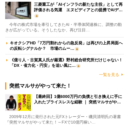
三菱重工が「AIインフラの新たな主役」として再
評価される気運 エヌビディアとの提携でAIデ…
今年の株式市場を牽引してきたAI・半導体関連株に、調整の動
きが広がっている。そうしたなか、再び注目…
キオクシアHD「7万円割れからの急反発」は再びの上昇局面へ
の反転シグナルか？ 市場のムー…
《億り人・古賀真人氏が厳選》野村総合研究所だけじゃない！
「DX・省力化・円安」を追い風に…
一覧を見る
突然マルサがやって来た！
【最終回】1億6000万円の負債と引き換えに手に
入れたプライスレスな経験 ｜ 突然マルサがや…
2009年12月に発行された元FXトレーダー・磯貝清明氏の著書
『突然マルサがやって来た！～FXで10億円稼い…