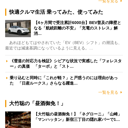
一覧を見る
快適クルマ生活 乗ってみた、使ってみた
【4ヶ月間で受注累計6000台】BEV普及の障壁と
なる「航続距離の不安」「充電のストレス」解
消…
あれほどもてはやされていた「EV（BEV）シフト」の潮流も、
最近では減速基調になっているように見える。…
《雪道の対応力を検証》シビアな状況で実感した「フォレスタ
ー」の真価 「ターボ」と「スト…
乗り込むと同時に「これが軽？」と戸惑うのには理由があっ
た 「日産ルークス」さらなる躍進…
一覧を見る
大竹聡の「昼酒御免！」
【大竹聡の昼酒御免！】「ネグローニ」「山崎」
「マンハッタン」新宿三丁目の隠れ家バーで1…