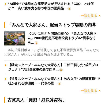
“AI革命”で爆発的な需要拡大が見込まれる「CXO」とは何
か？ 高い競争力を持つ中国の医薬品…
一覧を見る
「みんなで大家さん」配当ストップ騒動の内幕
《ついに見えた問題の核心》「みんなで大家さ
ん」2000億円超不動産投資トラブル“異常なく
ら…
本誌『週刊ポスト』が追及してきた不動産投資商品「みんなで
大家さん」がいよいよ最終局面を迎えている…
【独走スクープ・みんなで大家さん】二転三転した“成田プロ
ジェクト”の計画変更の裏で起き…
【追及スクープ・みんなで大家さん】独占入手“内部議事録”で
明かされる柳瀬健一・代表の思…
一覧を見る
古賀真人「発掘！好決算銘柄」