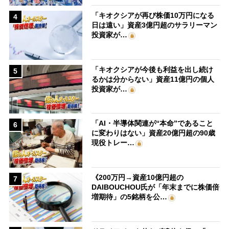
「キオクシアが再び株価10万円になる
4
日は遠い」資産3億円超のサラリーマン
投資家が…
「キオクシアが今後も利益を出し続け
5
るかは分からない」資産11億円の個人
投資家が…
「AI・半導体関連が“本命”であること
6
に変わりはない」資産20億円超の90歳
現役トレー…
《200万円→資産10億円超の
7
DAIBOUCHOU氏が「年末までに株価倍
増期待」の5銘柄を公…