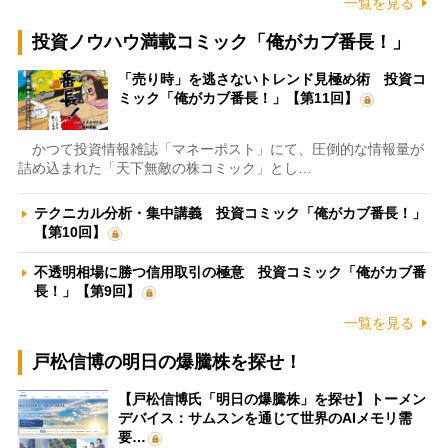
一覧を見る
投資ノウハウ満載コミック「俺がカブ番長！」
「売り時」を逃さないトレンド見極め術 投資コ
ミック「俺がカブ番長！」【第11回】
かつて投資情報雑誌「マネーポスト」にて、圧倒的な情報量が
詰め込まれた「天下無敵の株コミック」とし…
テクニカル分析・集中講義 投資コミック「俺がカブ番長！」
【第10回】
不透明相場に勝つ信用取引の極意 投資コミック「俺がカブ番
長！」【第9回】
一覧を見る
戸松信博の明日の爆騰株を探せ！
【戸松信博氏「明日の爆騰株」を探せ】トーメン
デバイス：サムスンを通じて世界のAIメモリ需
要…