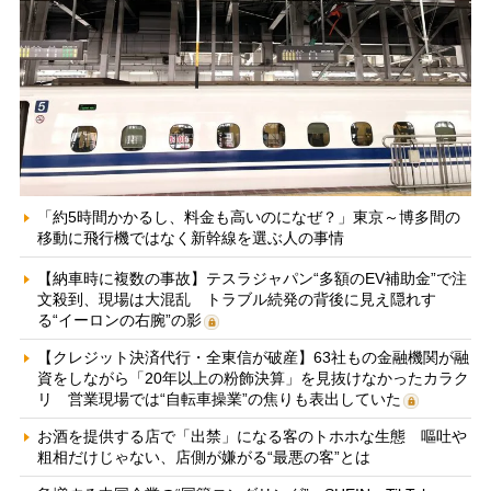
「約5時間かかるし、料金も高いのになぜ？」東京～博多間の
移動に飛行機ではなく新幹線を選ぶ人の事情
【納車時に複数の事故】テスラジャパン“多額のEV補助金”で注
文殺到、現場は大混乱 トラブル続発の背後に見え隠れす
る“イーロンの右腕”の影
【クレジット決済代行・全東信が破産】63社もの金融機関が融
資をしながら「20年以上の粉飾決算」を見抜けなかったカラク
リ 営業現場では“自転車操業”の焦りも表出していた
お酒を提供する店で「出禁」になる客のトホホな生態 嘔吐や
粗相だけじゃない、店側が嫌がる“最悪の客”とは