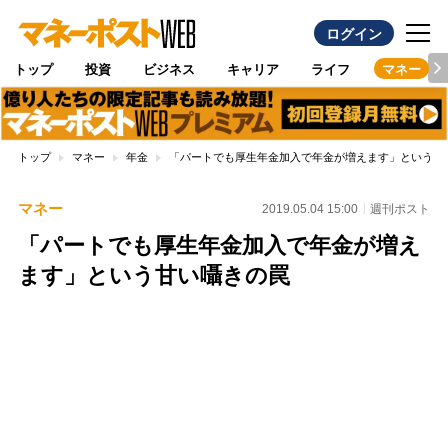
ログイン
トップ
投資
ビジネス
キャリア
ライフ
マネー
トップ
マネー
年金
「パートでも厚生年金加入で年金が増えます」という甘
マネー
2019.05.04 15:00
週刊ポスト
「パートでも厚生年金加入で年金が増え
ます」という甘い囁きの罠
Loaded
:
100.00%
/
Unmute