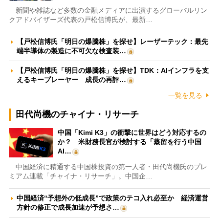
新聞や雑誌など多数の金融メディアに出演するグローバルリン
クアドバイザーズ代表の戸松信博氏が、最新…
【戸松信博氏「明日の爆騰株」を探せ】レーザーテック：最先
端半導体の製造に不可欠な検査装…
【戸松信博氏「明日の爆騰株」を探せ】TDK：AIインフラを支
えるキープレーヤー 成長の再評…
一覧を見る
田代尚機のチャイナ・リサーチ
中国「Kimi K3」の衝撃に世界はどう対応するの
か？ 米財務長官が検討する「蒸留を行う中国
AI…
中国経済に精通する中国株投資の第一人者・田代尚機氏のプレ
ミアム連載「チャイナ・リサーチ」。中国企…
中国経済“予想外の低成長”で政策のテコ入れ必至か 経済運営
方針の修正で成長加速が予想さ…