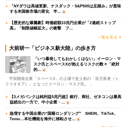
「NYダウは高値更新、ナスダック・S&P500は足踏み」が意味
する米国株市場の変化 半…
【歴史的な爆騰劇】時価総額10兆円企業が「2連続ストップ
高」「制限値幅拡大」の衝撃 フ…
一覧を見る
大前研一「ビジネス新大陸」の歩き方
「いつ暴発してもおかしくはない」イーロン・マ
スク氏とスペースXが抱えるリスクの数々「絶対
的…
宇宙開発企業「スペースX」の上場で史上初の「兆万長者（ト
リリオネア）」となったイーロン・マスク氏。…
【3メガバンクは純利益5兆円超】銀行、商社、ゼネコンは最高
益続出の一方で、中小企業・…
急増する中国企業の“国籍ロンダリング” SHEIN、TikTok、
Temu…本社機能を海外に移転させ…