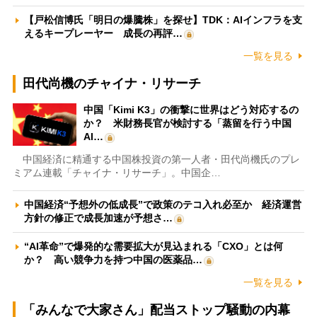
【戸松信博氏「明日の爆騰株」を探せ】TDK：AIインフラを支
えるキープレーヤー 成長の再評…
一覧を見る
田代尚機のチャイナ・リサーチ
中国「Kimi K3」の衝撃に世界はどう対応するの
か？ 米財務長官が検討する「蒸留を行う中国
AI…
中国経済に精通する中国株投資の第一人者・田代尚機氏のプレ
ミアム連載「チャイナ・リサーチ」。中国企…
中国経済“予想外の低成長”で政策のテコ入れ必至か 経済運営
方針の修正で成長加速が予想さ…
“AI革命”で爆発的な需要拡大が見込まれる「CXO」とは何
か？ 高い競争力を持つ中国の医薬品…
一覧を見る
「みんなで大家さん」配当ストップ騒動の内幕