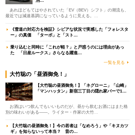
消…
あれほどもてはやされていた「EV（BEV）シフト」の潮流も、
最近では減速基調になっているように見える。…
《雪道の対応力を検証》シビアな状況で実感した「フォレスタ
ー」の真価 「ターボ」と「スト…
乗り込むと同時に「これが軽？」と戸惑うのには理由があっ
た 「日産ルークス」さらなる躍進…
一覧を見る
大竹聡の「昼酒御免！」
【大竹聡の昼酒御免！】「ネグローニ」「山崎」
「マンハッタン」新宿三丁目の隠れ家バーで1…
お酒はいつ飲んでもいいものだが、昼から飲むお酒にはまた格
別の味わいがある――。ライター・作家の大竹…
【大竹聡の昼酒御免！】今の若者は「なめろう」や「キヌカツ
ギ」を知らないって本当？ 昔の…