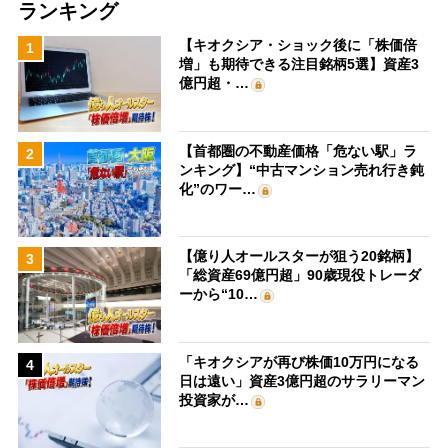
ランキング
【キオクシア・ショック後に「株価倍
1
増」も期待できる注目銘柄5選】資産3
億円超・…
【首都圏の不動産価格「危ない駅」ラ
2
ンキング】“中古マンション売れ行き鈍
化”のワー…
【億り人オールスターが狙う20銘柄】
3
「総資産69億円超」90歳現役トレーダ
ーから“10…
「キオクシアが再び株価10万円になる
4
日は遠い」資産3億円超のサラリーマン
投資家が…