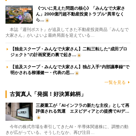
《ついに見えた問題の核心》「みんなで大家さ
ん」2000億円超不動産投資トラブル“異常なく
ら…
本誌『週刊ポスト』が追及してきた不動産投資商品「みんなで
大家さん」がいよいよ最終局面を迎えている…
【独走スクープ・みんなで大家さん】二転三転した“成田プロ
ジェクト”の計画変更の裏で起き…
【追及スクープ・みんなで大家さん】独占入手“内部議事録”で
明かされる柳瀬健一・代表の思…
一覧を見る
古賀真人「発掘！好決算銘柄」
三菱重工が「AIインフラの新たな主役」として再
評価される気運 エヌビディアとの提携でAIデ…
今年の株式市場を牽引してきたAI・半導体関連株に、調整の動
きが広がっている。そうしたなか、再び注目…