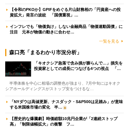
【令和のPKOか】GPIFをめぐる片山財務相の「円資産への投
資拡大」発言の波紋 「国債重視」…
インフレでも「物価負け」しない金融商品「物価連動国債」に
注目 元本が物価の動きに合わせ…
一覧を見る
森口亮「まるわかり市況分析」
「キオクシア急落で含み損が膨らんで…」損失を
投資家としての成長につなげる4つの視点 「…
半導体株を中心に相場の調整色が強まり、7月中旬にはキオク
シアホールディングスがストップ安をつけるな…
「NYダウは高値更新、ナスダック・S&P500は足踏み」が意味
する米国株市場の変化 半…
【歴史的な爆騰劇】時価総額10兆円企業が「2連続ストップ
高」「制限値幅拡大」の衝撃 フ…