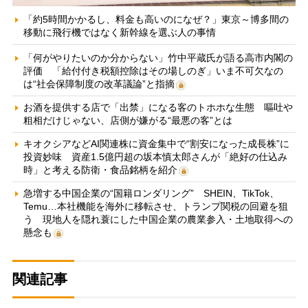
「約5時間かかるし、料金も高いのになぜ？」東京～博多間の
移動に飛行機ではなく新幹線を選ぶ人の事情
「何がやりたいのか分からない」竹中平蔵氏が語る高市内閣の
評価 「給付付き税額控除はその場しのぎ」いま不可欠なの
は“社会保障制度の改革議論”と指摘
お酒を提供する店で「出禁」になる客のトホホな生態 嘔吐や
粗相だけじゃない、店側が嫌がる“最悪の客”とは
キオクシアなどAI関連株に資金集中で“割安になった成長株”に
投資妙味 資産1.5億円超の坂本慎太郎さんが「絶好の仕込み
時」と考える防衛・食品銘柄を紹介
急増する中国企業の“国籍ロンダリング” SHEIN、TikTok、
Temu…本社機能を海外に移転させ、トランプ関税の回避を狙
う 現地人を隠れ蓑にした中国企業の農業参入・土地取得への
懸念も
関連記事