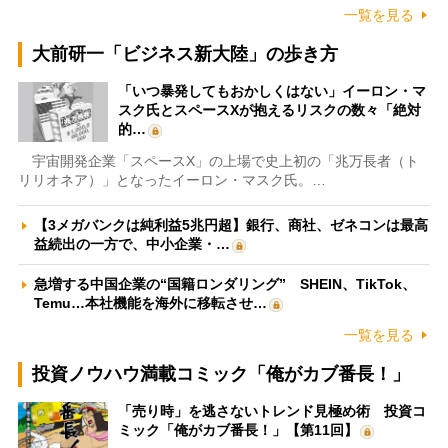
一覧を見る
大前研一「ビジネス新大陸」の歩き方
「いつ暴発してもおかしくはない」イーロン・マ
スク氏とスペースXが抱えるリスクの数々「絶対
的…
宇宙開発企業「スペースX」の上場で史上初の「兆万長者（ト
リリオネア）」となったイーロン・マスク氏。…
【3メガバンクは純利益5兆円超】銀行、商社、ゼネコンは最高
益続出の一方で、中小企業・…
急増する中国企業の“国籍ロンダリング” SHEIN、TikTok、
Temu…本社機能を海外に移転させ…
一覧を見る
投資ノウハウ満載コミック「俺がカブ番長！」
「売り時」を逃さないトレンド見極め術 投資コ
ミック「俺がカブ番長！」【第11回】