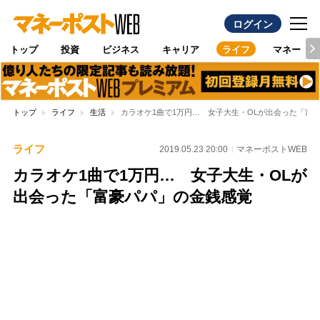
ログイン
トップ
投資
ビジネス
キャリア
ライフ
マネー
トップ
ライフ
生活
カラオケ1曲で1万円… 女子大生・OLが出会った「富
ライフ
2019.05.23 20:00
マネーポストWEB
カラオケ1曲で1万円… 女子大生・OLが
出会った「富豪パパ」の金銭感覚
Loaded
:
97.10%
/
Unmute