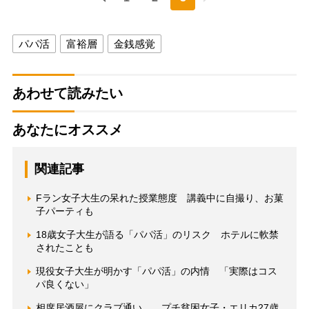
パパ活
富裕層
金銭感覚
あわせて読みたい
あなたにオススメ
関連記事
Fラン女子大生の呆れた授業態度 講義中に自撮り、お菓
子パーティも
18歳女子大生が語る「パパ活」のリスク ホテルに軟禁
されたことも
現役女子大生が明かす「パパ活」の内情 「実際はコス
パ良くない」
相席居酒屋にクラブ通い… プチ貧困女子・エリカ27歳