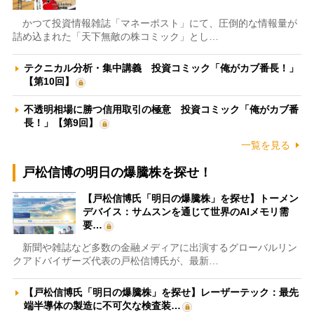
かつて投資情報雑誌「マネーポスト」にて、圧倒的な情報量が
詰め込まれた「天下無敵の株コミック」とし…
テクニカル分析・集中講義 投資コミック「俺がカブ番長！」
【第10回】
不透明相場に勝つ信用取引の極意 投資コミック「俺がカブ番
長！」【第9回】
一覧を見る
戸松信博の明日の爆騰株を探せ！
【戸松信博氏「明日の爆騰株」を探せ】トーメン
デバイス：サムスンを通じて世界のAIメモリ需
要…
新聞や雑誌など多数の金融メディアに出演するグローバルリン
クアドバイザーズ代表の戸松信博氏が、最新…
【戸松信博氏「明日の爆騰株」を探せ】レーザーテック：最先
端半導体の製造に不可欠な検査装…