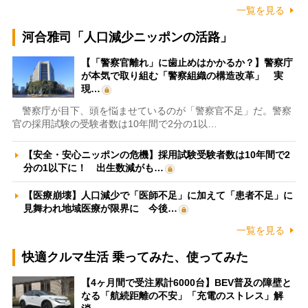
一覧を見る
河合雅司「人口減少ニッポンの活路」
【「警察官離れ」に歯止めはかかるか？】警察庁
が本気で取り組む「警察組織の構造改革」 実
現…
警察庁が目下、頭を悩ませているのが「警察官不足」だ。警察
官の採用試験の受験者数は10年間で2分の1以…
【安全・安心ニッポンの危機】採用試験受験者数は10年間で2
分の1以下に！ 出生数減がも…
【医療崩壊】人口減少で「医師不足」に加えて「患者不足」に
見舞われ地域医療が限界に 今後…
一覧を見る
快適クルマ生活 乗ってみた、使ってみた
【4ヶ月間で受注累計6000台】BEV普及の障壁と
なる「航続距離の不安」「充電のストレス」解