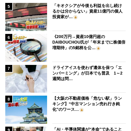
「キオクシアが今後も利益を出し続け
5
るかは分からない」資産11億円の個人
投資家が…
《200万円→資産10億円超の
6
DAIBOUCHOU氏が「年末までに株価倍
増期待」の5銘柄を公…
ドライアイスを使わず遺体を保つ「エ
7
ンバーミング」が日本でも普及 1～2
週間は問…
【大阪の不動産価格「危ない駅」ラン
8
キング】“中古マンション売れ行き鈍
化”のワース…
「AI・半導体関連が“本命”であること
9