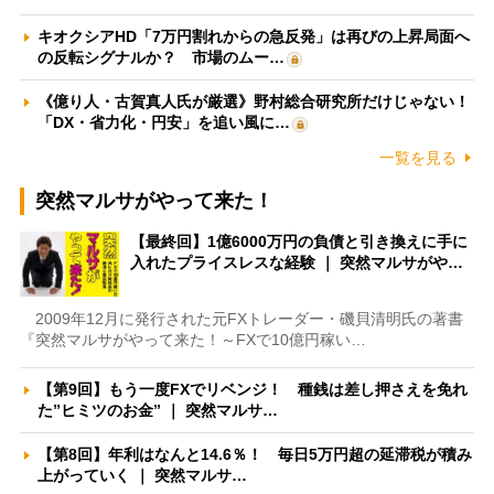
キオクシアHD「7万円割れからの急反発」は再びの上昇局面へ
の反転シグナルか？ 市場のムー…
《億り人・古賀真人氏が厳選》野村総合研究所だけじゃない！
「DX・省力化・円安」を追い風に…
一覧を見る
突然マルサがやって来た！
【最終回】1億6000万円の負債と引き換えに手に
入れたプライスレスな経験 ｜ 突然マルサがや…
2009年12月に発行された元FXトレーダー・磯貝清明氏の著書
『突然マルサがやって来た！～FXで10億円稼い…
【第9回】もう一度FXでリベンジ！ 種銭は差し押さえを免れ
た”ヒミツのお金” ｜ 突然マルサ…
【第8回】年利はなんと14.6％！ 毎日5万円超の延滞税が積み
上がっていく ｜ 突然マルサ…