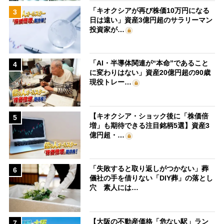
「キオクシアが再び株価10万円になる
3
日は遠い」資産3億円超のサラリーマン
投資家が…
「AI・半導体関連が“本命”であること
4
に変わりはない」資産20億円超の90歳
現役トレー…
【キオクシア・ショック後に「株価倍
5
増」も期待できる注目銘柄5選】資産3
億円超・…
「失敗すると取り返しがつかない」葬
6
儀社の手を借りない「DIY葬」の落とし
穴 素人には…
【大阪の不動産価格「危ない駅」ラン
7