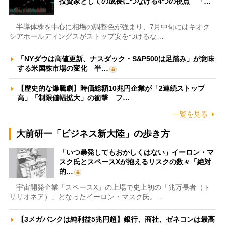
投資家としての成長につなげる4つの視点 「…
半導体株を中心に相場の調整色が強まり、7月中旬にはキオク
シアホールディングスがストップ安をつけるな…
「NYダウは高値更新、ナスダック・S&P500は足踏み」が意味
する米国株市場の変化 半…
【歴史的な爆騰劇】時価総額10兆円企業が「2連続ストップ
高」「制限値幅拡大」の衝撃 フ…
一覧を見る
大前研一「ビジネス新大陸」の歩き方
「いつ暴発してもおかしくはない」イーロン・マ
スク氏とスペースXが抱えるリスクの数々「絶対
的…
宇宙開発企業「スペースX」の上場で史上初の「兆万長者（ト
リリオネア）」となったイーロン・マスク氏。…
【3メガバンクは純利益5兆円超】銀行、商社、ゼネコンは最高