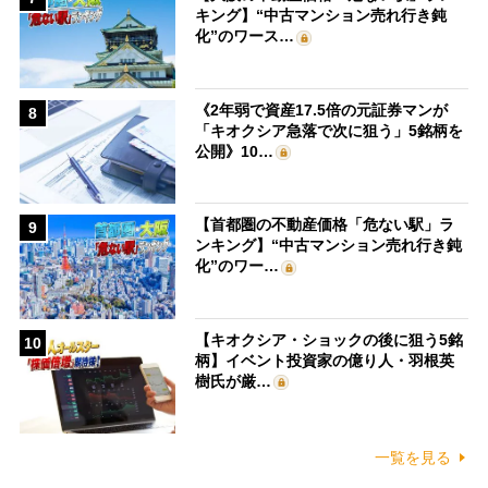
キング】“中古マンション売れ行き鈍
化”のワース…
《2年弱で資産17.5倍の元証券マンが
8
「キオクシア急落で次に狙う」5銘柄を
公開》10…
【首都圏の不動産価格「危ない駅」ラ
9
ンキング】“中古マンション売れ行き鈍
化”のワー…
【キオクシア・ショックの後に狙う5銘
10
柄】イベント投資家の億り人・羽根英
樹氏が厳…
一覧を見る