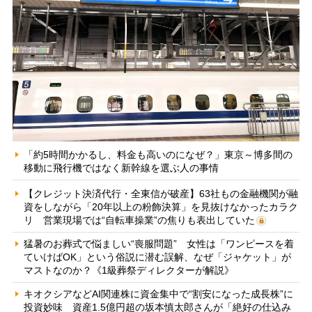
「約5時間かかるし、料金も高いのになぜ？」東京～博多間の
移動に飛行機ではなく新幹線を選ぶ人の事情
【クレジット決済代行・全東信が破産】63社もの金融機関が融
資をしながら「20年以上の粉飾決算」を見抜けなかったカラク
リ 営業現場では“自転車操業”の焦りも表出していた
猛暑のお葬式で悩ましい“喪服問題” 女性は「ワンピースを着
ていけばOK」という俗説に潜む誤解、なぜ「ジャケット」が
マストなのか？《1級葬祭ディレクターが解説》
キオクシアなどAI関連株に資金集中で“割安になった成長株”に
投資妙味 資産1.5億円超の坂本慎太郎さんが「絶好の仕込み