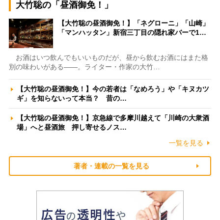
大竹聡の「昼酒御免！」
【大竹聡の昼酒御免！】「ネグローニ」「山崎」
「マンハッタン」新宿三丁目の隠れ家バーで1…
お酒はいつ飲んでもいいものだが、昼から飲むお酒にはまた格
別の味わいがある――。ライター・作家の大竹…
【大竹聡の昼酒御免！】今の若者は「なめろう」や「キヌカツ
ギ」を知らないって本当？ 昔の…
【大竹聡の昼酒御免！】京急線で多摩川越えて「川崎の大衆酒
場」へと昼酒旅 押し寄せるノス…
一覧を見る
著者・連載の一覧を見る