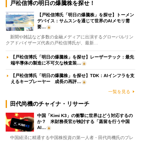
戸松信博の明日の爆騰株を探せ！
【戸松信博氏「明日の爆騰株」を探せ】トーメン
デバイス：サムスンを通じて世界のAIメモリ需
要…
新聞や雑誌など多数の金融メディアに出演するグローバルリン
クアドバイザーズ代表の戸松信博氏が、最新…
【戸松信博氏「明日の爆騰株」を探せ】レーザーテック：最先
端半導体の製造に不可欠な検査装…
【戸松信博氏「明日の爆騰株」を探せ】TDK：AIインフラを支
えるキープレーヤー 成長の再評…
一覧を見る
田代尚機のチャイナ・リサーチ
中国「Kimi K3」の衝撃に世界はどう対応するの
か？ 米財務長官が検討する「蒸留を行う中国
AI…
中国経済に精通する中国株投資の第一人者・田代尚機氏のプレ