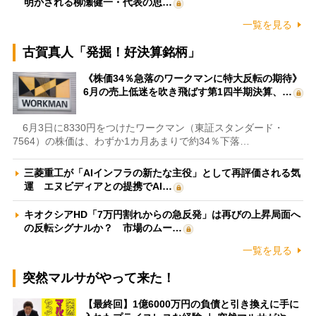
明かされる柳瀬健一・代表の思…
一覧を見る
古賀真人「発掘！好決算銘柄」
《株価34％急落のワークマンに特大反転の期待》
6月の売上低迷を吹き飛ばす第1四半期決算、…
6月3日に8330円をつけたワークマン（東証スタンダード・
7564）の株価は、わずか1カ月あまりで約34％下落…
三菱重工が「AIインフラの新たな主役」として再評価される気
運 エヌビディアとの提携でAI…
キオクシアHD「7万円割れからの急反発」は再びの上昇局面へ
の反転シグナルか？ 市場のムー…
一覧を見る
突然マルサがやって来た！
【最終回】1億6000万円の負債と引き換えに手に