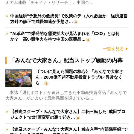
ミアム連載「チャイナ・リサーチ」。中国企…
中国経済“予想外の低成長”で政策のテコ入れ必至か 経済運営
方針の修正で成長加速が予想さ…
“AI革命”で爆発的な需要拡大が見込まれる「CXO」とは何
か？ 高い競争力を持つ中国の医薬品…
一覧を見る
「みんなで大家さん」配当ストップ騒動の内幕
《ついに見えた問題の核心》「みんなで大家さ
ん」2000億円超不動産投資トラブル“異常なく
ら…
本誌『週刊ポスト』が追及してきた不動産投資商品「みんなで
大家さん」がいよいよ最終局面を迎えている…
【独走スクープ・みんなで大家さん】二転三転した“成田プロ
ジェクト”の計画変更の裏で起き…
【追及スクープ・みんなで大家さん】独占入手“内部議事録”で