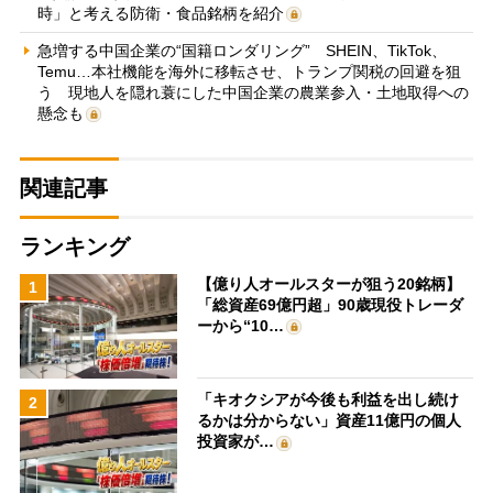
時」と考える防衛・食品銘柄を紹介
急増する中国企業の“国籍ロンダリング” SHEIN、TikTok、
Temu…本社機能を海外に移転させ、トランプ関税の回避を狙
う 現地人を隠れ蓑にした中国企業の農業参入・土地取得への
懸念も
関連記事
ランキング
【億り人オールスターが狙う20銘柄】
1
「総資産69億円超」90歳現役トレーダ
ーから“10…
「キオクシアが今後も利益を出し続け
2
るかは分からない」資産11億円の個人
投資家が…