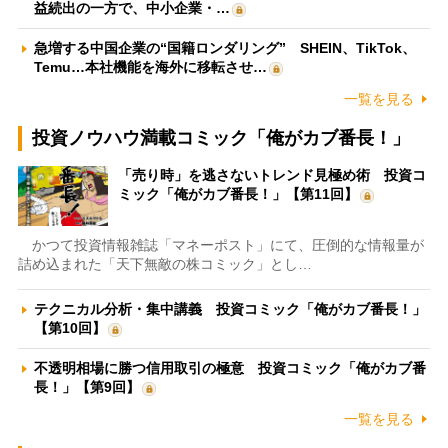
益続出の一方で、中小企業・…
急増する中国企業の“国籍ロンダリング” SHEIN、TikTok、
Temu…本社機能を海外に移転させ…
一覧を見る
投資ノウハウ満載コミック「俺がカブ番長！」
「売り時」を逃さないトレンド見極め術 投資コ
ミック「俺がカブ番長！」【第11回】
かつて投資情報雑誌「マネーポスト」にて、圧倒的な情報量が
詰め込まれた「天下無敵の株コミック」とし…
テクニカル分析・集中講義 投資コミック「俺がカブ番長！」
【第10回】
不透明相場に勝つ信用取引の極意 投資コミック「俺がカブ番
長！」【第9回】
一覧を見る