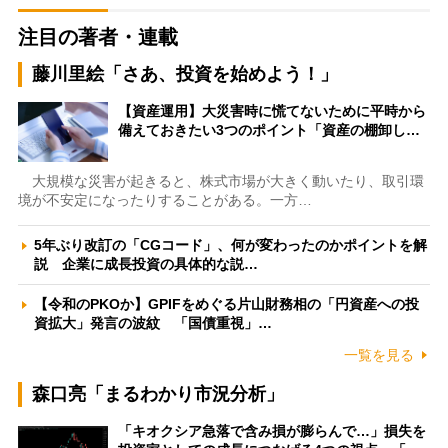
注目の著者・連載
藤川里絵「さあ、投資を始めよう！」
【資産運用】大災害時に慌てないために平時から
備えておきたい3つのポイント「資産の棚卸し…
大規模な災害が起きると、株式市場が大きく動いたり、取引環
境が不安定になったりすることがある。一方…
5年ぶり改訂の「CGコード」、何が変わったのかポイントを解
説 企業に成長投資の具体的な説…
【令和のPKOか】GPIFをめぐる片山財務相の「円資産への投
資拡大」発言の波紋 「国債重視」…
一覧を見る
森口亮「まるわかり市況分析」
「キオクシア急落で含み損が膨らんで…」損失を