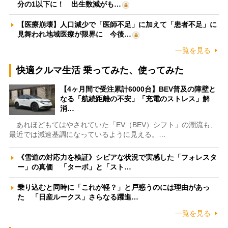
分の1以下に！ 出生数減がも…
【医療崩壊】人口減少で「医師不足」に加えて「患者不足」に
見舞われ地域医療が限界に 今後…
一覧を見る
快適クルマ生活 乗ってみた、使ってみた
【4ヶ月間で受注累計6000台】BEV普及の障壁と
なる「航続距離の不安」「充電のストレス」解
消…
あれほどもてはやされていた「EV（BEV）シフト」の潮流も、
最近では減速基調になっているように見える。…
《雪道の対応力を検証》シビアな状況で実感した「フォレスタ
ー」の真価 「ターボ」と「スト…
乗り込むと同時に「これが軽？」と戸惑うのには理由があっ
た 「日産ルークス」さらなる躍進…
一覧を見る