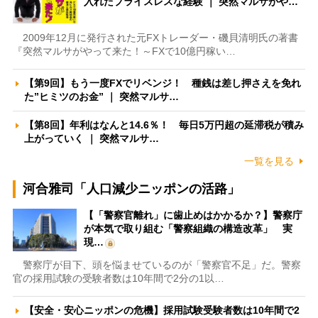
入れたプライスレスな経験 ｜ 突然マルサがや…
2009年12月に発行された元FXトレーダー・磯貝清明氏の著書
『突然マルサがやって来た！～FXで10億円稼い…
【第9回】もう一度FXでリベンジ！ 種銭は差し押さえを免れ
た”ヒミツのお金” ｜ 突然マルサ…
【第8回】年利はなんと14.6％！ 毎日5万円超の延滞税が積み
上がっていく ｜ 突然マルサ…
一覧を見る
河合雅司「人口減少ニッポンの活路」
【「警察官離れ」に歯止めはかかるか？】警察庁
が本気で取り組む「警察組織の構造改革」 実
現…
警察庁が目下、頭を悩ませているのが「警察官不足」だ。警察
官の採用試験の受験者数は10年間で2分の1以…
【安全・安心ニッポンの危機】採用試験受験者数は10年間で2