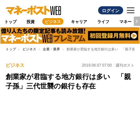
ログイン
トップ
投資
ビジネス
キャリア
ライフ
マネー
トップ
ビジネス
企業・業界
創業家が君臨する地方銀行は多い 「親子孫」
ビジネス
2019.06.07 07:00
週刊ポスト
創業家が君臨する地方銀行は多い 「親
子孫」三代世襲の銀行も存在
Loaded
:
100.00%
/
Unmute