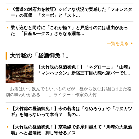
《雪道の対応力を検証》シビアな状況で実感した「フォレスタ
ー」の真価 「ターボ」と「スト…
乗り込むと同時に「これが軽？」と戸惑うのには理由があっ
た 「日産ルークス」さらなる躍進…
一覧を見る
大竹聡の「昼酒御免！」
【大竹聡の昼酒御免！】「ネグローニ」「山崎」
「マンハッタン」新宿三丁目の隠れ家バーで1…
お酒はいつ飲んでもいいものだが、昼から飲むお酒にはまた格
別の味わいがある――。ライター・作家の大竹…
【大竹聡の昼酒御免！】今の若者は「なめろう」や「キヌカツ
ギ」を知らないって本当？ 昔の…
【大竹聡の昼酒御免！】京急線で多摩川越えて「川崎の大衆酒
場」へと昼酒旅 押し寄せるノス…