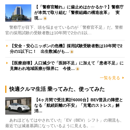
【「警察官離れ」に歯止めはかかるか？】警察庁
が本気で取り組む「警察組織の構造改革」 実
現…
警察庁が目下、頭を悩ませているのが「警察官不足」だ。警察
官の採用試験の受験者数は10年間で2分の1以…
【安全・安心ニッポンの危機】採用試験受験者数は10年間で2
分の1以下に！ 出生数減がも…
【医療崩壊】人口減少で「医師不足」に加えて「患者不足」に
見舞われ地域医療が限界に 今後…
一覧を見る
快適クルマ生活 乗ってみた、使ってみた
【4ヶ月間で受注累計6000台】BEV普及の障壁と
なる「航続距離の不安」「充電のストレス」解
消…
あれほどもてはやされていた「EV（BEV）シフト」の潮流も、
最近では減速基調になっているように見える。…