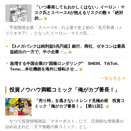
「いつ暴発してもおかしくはない」イーロン・マ
スク氏とスペースXが抱えるリスクの数々「絶対
的…
宇宙開発企業「スペースX」の上場で史上初の「兆万長者（ト
リリオネア）」となったイーロン・マスク氏。…
【3メガバンクは純利益5兆円超】銀行、商社、ゼネコンは最高
益続出の一方で、中小企業・…
急増する中国企業の“国籍ロンダリング” SHEIN、TikTok、
Temu…本社機能を海外に移転させ…
一覧を見る
投資ノウハウ満載コミック「俺がカブ番長！」
「売り時」を逃さないトレンド見極め術 投資コ
ミック「俺がカブ番長！」【第11回】
かつて投資情報雑誌「マネーポスト」にて、圧倒的な情報量が
詰め込まれた「天下無敵の株コミック」とし…