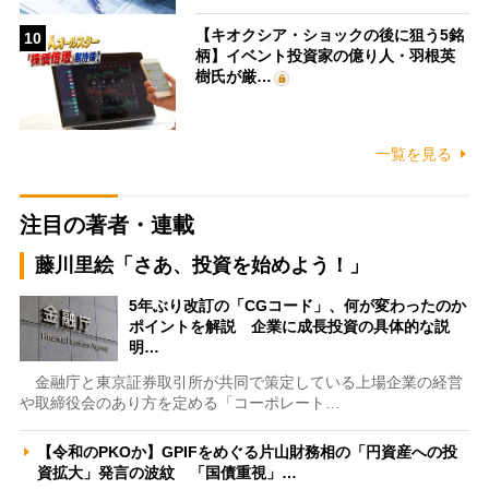
【キオクシア・ショックの後に狙う5銘
10
柄】イベント投資家の億り人・羽根英
樹氏が厳…
一覧を見る
注目の著者・連載
藤川里絵「さあ、投資を始めよう！」
5年ぶり改訂の「CGコード」、何が変わったのか
ポイントを解説 企業に成長投資の具体的な説
明…
金融庁と東京証券取引所が共同で策定している上場企業の経営
や取締役会のあり方を定める「コーポレート…
【令和のPKOか】GPIFをめぐる片山財務相の「円資産への投
資拡大」発言の波紋 「国債重視」…