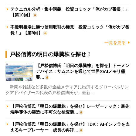
テクニカル分析・集中講義 投資コミック「俺がカブ番長！」
【第10回】
不透明相場に勝つ信用取引の極意 投資コミック「俺がカブ番
長！」【第9回】
一覧を見る
戸松信博の明日の爆騰株を探せ！
【戸松信博氏「明日の爆騰株」を探せ】トーメン
デバイス：サムスンを通じて世界のAIメモリ需
要…
新聞や雑誌など多数の金融メディアに出演するグローバルリン
クアドバイザーズ代表の戸松信博氏が、最新…
【戸松信博氏「明日の爆騰株」を探せ】レーザーテック：最先
端半導体の製造に不可欠な検査装…
【戸松信博氏「明日の爆騰株」を探せ】TDK：AIインフラを支
えるキープレーヤー 成長の再評…