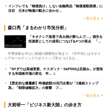
インフレでも「物価負け」しない金融商品「物価連動国債」に
注目 元本が物価の動きに合わせ…
一覧を見る
森口亮「まるわかり市況分析」
「キオクシア急落で含み損が膨らんで…」損失を
投資家としての成長につなげる4つの視点 「…
半導体株を中心に相場の調整色が強まり、7月中旬にはキオク
シアホールディングスがストップ安をつけるな…
「NYダウは高値更新、ナスダック・S&P500は足踏み」が意味
する米国株市場の変化 半…
【歴史的な爆騰劇】時価総額10兆円企業が「2連続ストップ
高」「制限値幅拡大」の衝撃 フ…
一覧を見る
大前研一「ビジネス新大陸」の歩き方