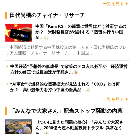
一覧を見る
田代尚機のチャイナ・リサーチ
中国「Kimi K3」の衝撃に世界はどう対応するの
か？ 米財務長官が検討する「蒸留を行う中国
AI…
中国経済に精通する中国株投資の第一人者・田代尚機氏のプレ
ミアム連載「チャイナ・リサーチ」。中国企…
中国経済“予想外の低成長”で政策のテコ入れ必至か 経済運営
方針の修正で成長加速が予想さ…
“AI革命”で爆発的な需要拡大が見込まれる「CXO」とは何
か？ 高い競争力を持つ中国の医薬品…
一覧を見る
「みんなで大家さん」配当ストップ騒動の内幕
《ついに見えた問題の核心》「みんなで大家さ
ん」2000億円超不動産投資トラブル“異常なく
ら…