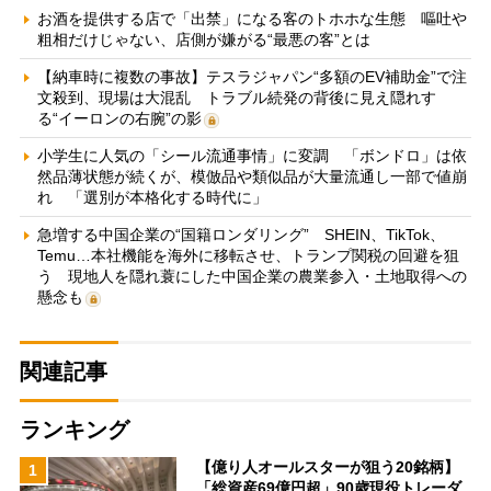
お酒を提供する店で「出禁」になる客のトホホな生態 嘔吐や
粗相だけじゃない、店側が嫌がる“最悪の客”とは
【納車時に複数の事故】テスラジャパン“多額のEV補助金”で注
文殺到、現場は大混乱 トラブル続発の背後に見え隠れす
る“イーロンの右腕”の影
小学生に人気の「シール流通事情」に変調 「ボンドロ」は依
然品薄状態が続くが、模倣品や類似品が大量流通し一部で値崩
れ 「選別が本格化する時代に」
急増する中国企業の“国籍ロンダリング” SHEIN、TikTok、
Temu…本社機能を海外に移転させ、トランプ関税の回避を狙
う 現地人を隠れ蓑にした中国企業の農業参入・土地取得への
懸念も
関連記事
ランキング
【億り人オールスターが狙う20銘柄】
1
「総資産69億円超」90歳現役トレーダ