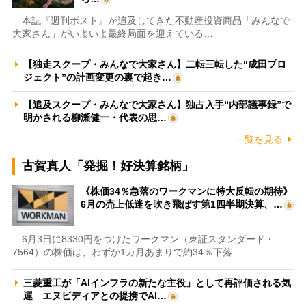
本誌『週刊ポスト』が追及してきた不動産投資商品「みんなで
大家さん」がいよいよ最終局面を迎えている…
【独走スクープ・みんなで大家さん】二転三転した“成田プロ
ジェクト”の計画変更の裏で起き…
【追及スクープ・みんなで大家さん】独占入手“内部議事録”で
明かされる柳瀬健一・代表の思…
一覧を見る
古賀真人「発掘！好決算銘柄」
《株価34％急落のワークマンに特大反転の期待》
6月の売上低迷を吹き飛ばす第1四半期決算、…
6月3日に8330円をつけたワークマン（東証スタンダード・
7564）の株価は、わずか1カ月あまりで約34％下落…
三菱重工が「AIインフラの新たな主役」として再評価される気
運 エヌビディアとの提携でAI…