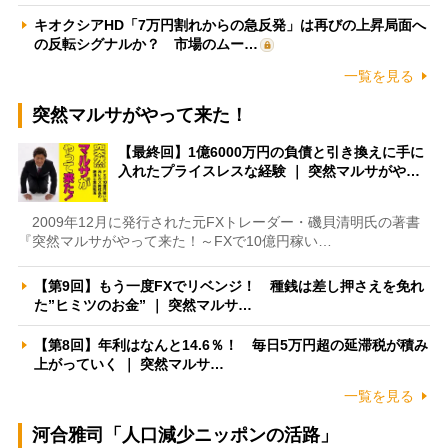
キオクシアHD「7万円割れからの急反発」は再びの上昇局面へ
の反転シグナルか？ 市場のムー…
一覧を見る
突然マルサがやって来た！
【最終回】1億6000万円の負債と引き換えに手に
入れたプライスレスな経験 ｜ 突然マルサがや…
2009年12月に発行された元FXトレーダー・磯貝清明氏の著書
『突然マルサがやって来た！～FXで10億円稼い…
【第9回】もう一度FXでリベンジ！ 種銭は差し押さえを免れ
た”ヒミツのお金” ｜ 突然マルサ…
【第8回】年利はなんと14.6％！ 毎日5万円超の延滞税が積み
上がっていく ｜ 突然マルサ…
一覧を見る
河合雅司「人口減少ニッポンの活路」