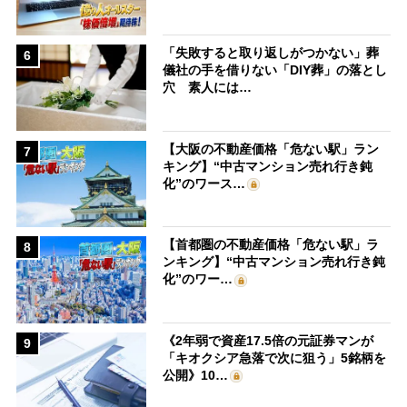
「失敗すると取り返しがつかない」葬
6
儀社の手を借りない「DIY葬」の落とし
穴 素人には…
【大阪の不動産価格「危ない駅」ラン
7
キング】“中古マンション売れ行き鈍
化”のワース…
【首都圏の不動産価格「危ない駅」ラ
8
ンキング】“中古マンション売れ行き鈍
化”のワー…
《2年弱で資産17.5倍の元証券マンが
9
「キオクシア急落で次に狙う」5銘柄を
公開》10…