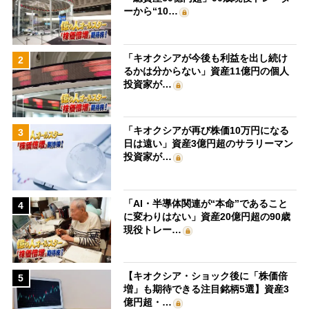
ーから“10…
「キオクシアが今後も利益を出し続け
2
るかは分からない」資産11億円の個人
投資家が…
「キオクシアが再び株価10万円になる
3
日は遠い」資産3億円超のサラリーマン
投資家が…
「AI・半導体関連が“本命”であること
4
に変わりはない」資産20億円超の90歳
現役トレー…
【キオクシア・ショック後に「株価倍
5
増」も期待できる注目銘柄5選】資産3
億円超・…