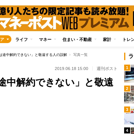
ア
ライフ
マネー
住まい・不動産
家計
トレ
”は途中解約できない」と敬遠する人の誤解
写真一覧
ラ
1
2019.06.18 15:00
週刊ポスト
は途中解約できない」と敬遠
2
3
Loaded
:
100.00%
4