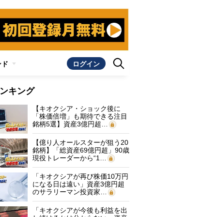
ンド
ログイン
ンキング
【キオクシア・ショック後に
「株価倍増」も期待できる注目
銘柄5選】資産3億円超…
【億り人オールスターが狙う20
銘柄】「総資産69億円超」90歳
現役トレーダーから“1…
「キオクシアが再び株価10万円
になる日は遠い」資産3億円超
のサラリーマン投資家…
「キオクシアが今後も利益を出