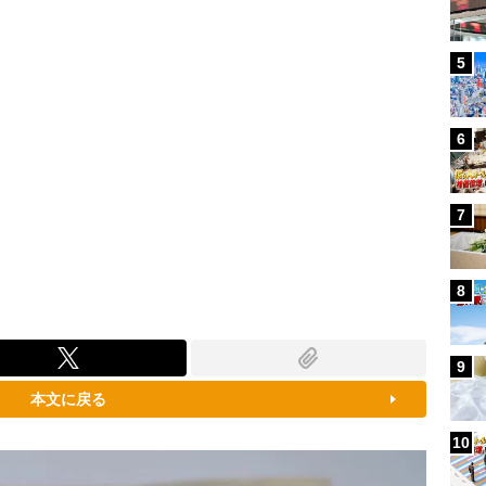
5
6
7
8
9
本文に戻る
10