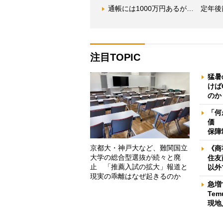
通帳には1000万円あるが… 定年
注目TOPIC
猛暑
けば
のか
「何
価 
保障
京都大・神戸大など、難関国立
《商
大学の総合型選抜が続々と廃
住友
止 「推薦入試の拡大」報道と
以外
現実の乖離はなぜ起きるのか
急増
Te
現地