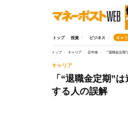
トップ
投資
ビジネス
キャリ
トップ
キャリア
定年後
「“退職金定期
キャリア
「“退職金定期”
する人の誤解
/
Unmute