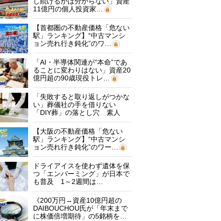
し続けるかは分からない」資産
11億円の個人投資家…
【首都圏の不動産価格「危ない
駅」ランキング】“中古マンシ
ョン売れ行き鈍化”のワ…
「AI・半導体関連が“本命”であ
ることに変わりはない」資産20
億円超の90歳現役トレ…
「失敗すると取り返しがつかな
い」葬儀社の手を借りない
「DIY葬」の落とし穴 素人
に…
【大阪の不動産価格「危ない
駅」ランキング】“中古マンシ
ョン売れ行き鈍化”のワー…
ドライアイスを使わず遺体を保
つ「エンバーミング」が日本で
も普及 1～2週間は…
《200万円→資産10億円超の
DAIBOUCHOU氏が「年末まで
に株価倍増期待」の5銘柄を…