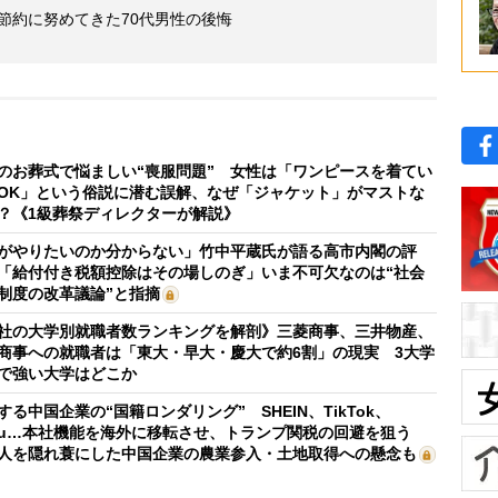
後節約に努めてきた70代男性の後悔
のお葬式で悩ましい“喪服問題” 女性は「ワンピースを着てい
OK」という俗説に潜む誤解、なぜ「ジャケット」がマストな
？《1級葬祭ディレクターが解説》
がやりたいのか分からない」竹中平蔵氏が語る高市内閣の評
「給付付き税額控除はその場しのぎ」いま不可欠なのは“社会
制度の改革議論”と指摘
社の大学別就職者数ランキングを解剖》三菱商事、三井物産、
商事への就職者は「東大・早大・慶大で約6割」の現実 3大学
で強い大学はどこか
する中国企業の“国籍ロンダリング” SHEIN、TikTok、
mu…本社機能を海外に移転させ、トランプ関税の回避を狙う
人を隠れ蓑にした中国企業の農業参入・土地取得への懸念も