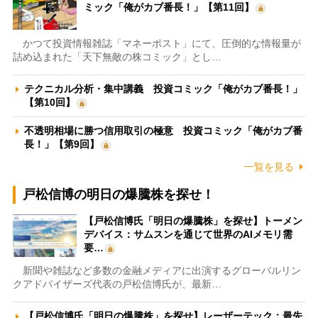
ミック「俺がカブ番長！」【第11回】
かつて投資情報雑誌「マネーポスト」にて、圧倒的な情報量が
詰め込まれた「天下無敵の株コミック」とし…
テクニカル分析・集中講義 投資コミック「俺がカブ番長！」
【第10回】
不透明相場に勝つ信用取引の極意 投資コミック「俺がカブ番
長！」【第9回】
一覧を見る
戸松信博の明日の爆騰株を探せ！
【戸松信博氏「明日の爆騰株」を探せ】トーメン
デバイス：サムスンを通じて世界のAIメモリ需
要…
新聞や雑誌など多数の金融メディアに出演するグローバルリン
クアドバイザーズ代表の戸松信博氏が、最新…
【戸松信博氏「明日の爆騰株」を探せ】レーザーテック：最先