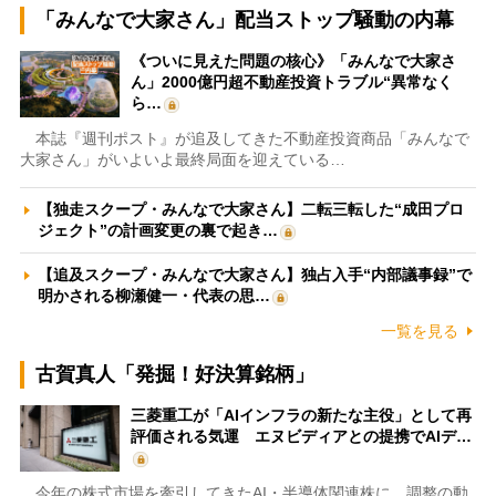
「みんなで大家さん」配当ストップ騒動の内幕
《ついに見えた問題の核心》「みんなで大家さ
ん」2000億円超不動産投資トラブル“異常なく
ら…
本誌『週刊ポスト』が追及してきた不動産投資商品「みんなで
大家さん」がいよいよ最終局面を迎えている…
【独走スクープ・みんなで大家さん】二転三転した“成田プロ
ジェクト”の計画変更の裏で起き…
【追及スクープ・みんなで大家さん】独占入手“内部議事録”で
明かされる柳瀬健一・代表の思…
一覧を見る
古賀真人「発掘！好決算銘柄」
三菱重工が「AIインフラの新たな主役」として再
評価される気運 エヌビディアとの提携でAIデ…
今年の株式市場を牽引してきたAI・半導体関連株に、調整の動