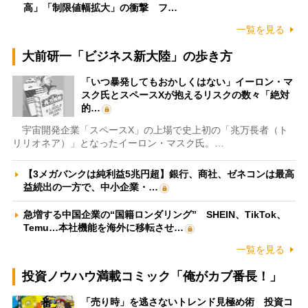
高」「制限値幅拡大」の衝撃 フ…
一覧を見る
大前研一「ビジネス新大陸」の歩き方
「いつ暴発してもおかしくはない」イーロン・マ
スク氏とスペースXが抱えるリスクの数々「絶対
的…
宇宙開発企業「スペースX」の上場で史上初の「兆万長者（ト
リリオネア）」となったイーロン・マスク氏。…
【3メガバンクは純利益5兆円超】銀行、商社、ゼネコンは最高
益続出の一方で、中小企業・…
急増する中国企業の“国籍ロンダリング” SHEIN、TikTok、
Temu…本社機能を海外に移転させ…
一覧を見る
投資ノウハウ満載コミック「俺がカブ番長！」
「売り時」を逃さないトレンド見極め術 投資コ