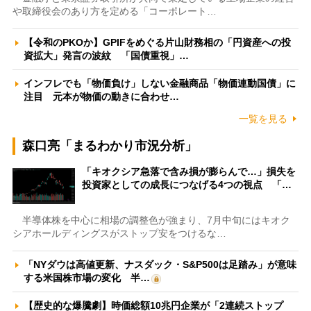
や取締役会のあり方を定める「コーポレート…
【令和のPKOか】GPIFをめぐる片山財務相の「円資産への投
資拡大」発言の波紋 「国債重視」…
インフレでも「物価負け」しない金融商品「物価連動国債」に
注目 元本が物価の動きに合わせ…
一覧を見る
森口亮「まるわかり市況分析」
「キオクシア急落で含み損が膨らんで…」損失を
投資家としての成長につなげる4つの視点 「…
半導体株を中心に相場の調整色が強まり、7月中旬にはキオク
シアホールディングスがストップ安をつけるな…
「NYダウは高値更新、ナスダック・S&P500は足踏み」が意味
する米国株市場の変化 半…
【歴史的な爆騰劇】時価総額10兆円企業が「2連続ストップ