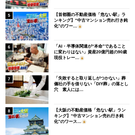
【首都圏の不動産価格「危ない駅」ラ
5
ンキング】“中古マンション売れ行き鈍
化”のワー…
「AI・半導体関連が“本命”であること
6
に変わりはない」資産20億円超の90歳
現役トレー…
「失敗すると取り返しがつかない」葬
7
儀社の手を借りない「DIY葬」の落とし
穴 素人には…
【大阪の不動産価格「危ない駅」ラン
8
キング】“中古マンション売れ行き鈍
化”のワース…