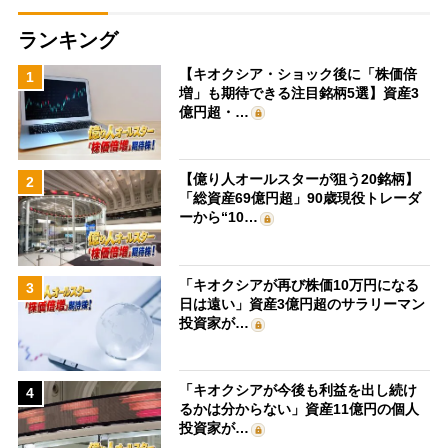
ランキング
【キオクシア・ショック後に「株価倍
1
増」も期待できる注目銘柄5選】資産3
億円超・…
【億り人オールスターが狙う20銘柄】
2
「総資産69億円超」90歳現役トレーダ
ーから“10…
「キオクシアが再び株価10万円になる
3
日は遠い」資産3億円超のサラリーマン
投資家が…
「キオクシアが今後も利益を出し続け
4
るかは分からない」資産11億円の個人
投資家が…