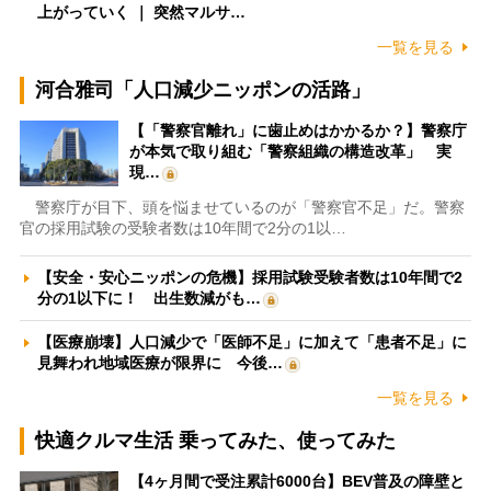
上がっていく ｜ 突然マルサ…
一覧を見る
河合雅司「人口減少ニッポンの活路」
【「警察官離れ」に歯止めはかかるか？】警察庁
が本気で取り組む「警察組織の構造改革」 実
現…
警察庁が目下、頭を悩ませているのが「警察官不足」だ。警察
官の採用試験の受験者数は10年間で2分の1以…
【安全・安心ニッポンの危機】採用試験受験者数は10年間で2
分の1以下に！ 出生数減がも…
【医療崩壊】人口減少で「医師不足」に加えて「患者不足」に
見舞われ地域医療が限界に 今後…
一覧を見る
快適クルマ生活 乗ってみた、使ってみた
【4ヶ月間で受注累計6000台】BEV普及の障壁と