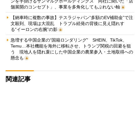
ンを手掛けるサンマルクホールディングス 同社に聞いた「店
舗展開のコンセプト」、事業を多角化してもぶれない軸
【納車時に複数の事故】テスラジャパン“多額のEV補助金”で注
文殺到、現場は大混乱 トラブル続発の背後に見え隠れす
る“イーロンの右腕”の影
急増する中国企業の“国籍ロンダリング” SHEIN、TikTok、
Temu…本社機能を海外に移転させ、トランプ関税の回避を狙
う 現地人を隠れ蓑にした中国企業の農業参入・土地取得への
懸念も
関連記事