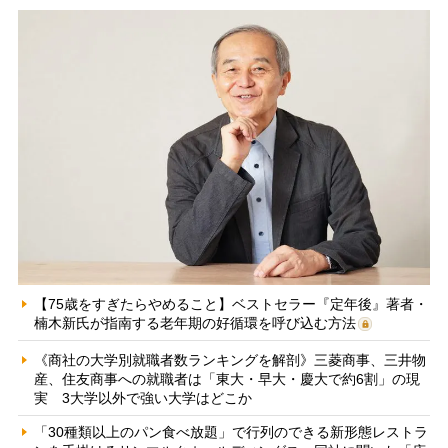
【75歳をすぎたらやめること】ベストセラー『定年後』著者・
楠木新氏が指南する老年期の好循環を呼び込む方法
《商社の大学別就職者数ランキングを解剖》三菱商事、三井物
産、住友商事への就職者は「東大・早大・慶大で約6割」の現
実 3大学以外で強い大学はどこか
「30種類以上のパン食べ放題」で行列のできる新形態レストラ