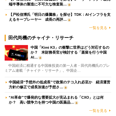
端半導体の製造に不可欠な検査装…
【戸松信博氏「明日の爆騰株」を探せ】TDK：AIインフラを支
えるキープレーヤー 成長の再評…
一覧を見る
田代尚機のチャイナ・リサーチ
中国「Kimi K3」の衝撃に世界はどう対応するの
か？ 米財務長官が検討する「蒸留を行う中国
AI…
中国経済に精通する中国株投資の第一人者・田代尚機氏のプレ
ミアム連載「チャイナ・リサーチ」。中国企…
中国経済“予想外の低成長”で政策のテコ入れ必至か 経済運営
方針の修正で成長加速が予想さ…
“AI革命”で爆発的な需要拡大が見込まれる「CXO」とは何
か？ 高い競争力を持つ中国の医薬品…
一覧を見る