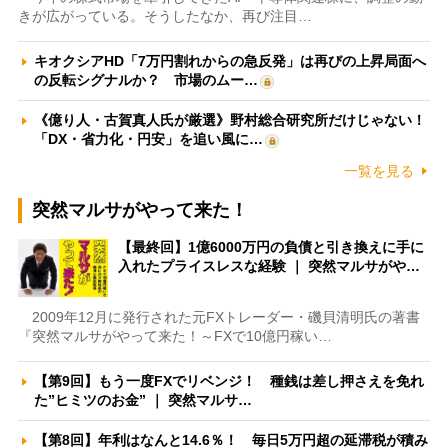
きが広がっている。そうしたなか、再び注目…
キオクシアHD「7万円割れからの急反発」は再びの上昇局面へ
の反転シグナルか？ 市場のムー…
《億り人・古賀真人氏が厳選》野村総合研究所だけじゃない！
「DX・省力化・円安」を追い風に…
一覧を見る
突然マルサがやって来た！
【最終回】1億6000万円の負債と引き換えに手に
入れたプライスレスな経験 ｜ 突然マルサがや…
2009年12月に発行された元FXトレーダー・磯貝清明氏の著書
『突然マルサがやって来た！～FXで10億円稼い…
【第9回】もう一度FXでリベンジ！ 種銭は差し押さえを免れ
た”ヒミツのお金” ｜ 突然マルサ…
【第8回】年利はなんと14.6％！ 毎日5万円超の延滞税が積み