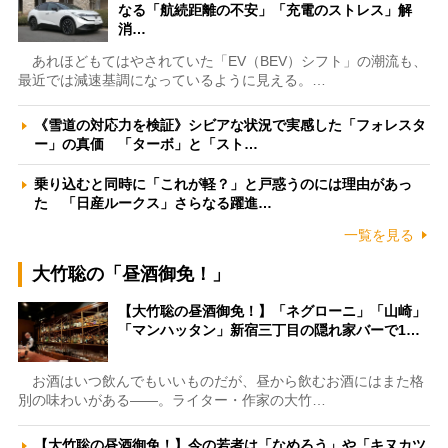
なる「航続距離の不安」「充電のストレス」解
消…
あれほどもてはやされていた「EV（BEV）シフト」の潮流も、
最近では減速基調になっているように見える。…
《雪道の対応力を検証》シビアな状況で実感した「フォレスタ
ー」の真価 「ターボ」と「スト…
乗り込むと同時に「これが軽？」と戸惑うのには理由があっ
た 「日産ルークス」さらなる躍進…
一覧を見る
大竹聡の「昼酒御免！」
【大竹聡の昼酒御免！】「ネグローニ」「山崎」
「マンハッタン」新宿三丁目の隠れ家バーで1…
お酒はいつ飲んでもいいものだが、昼から飲むお酒にはまた格
別の味わいがある――。ライター・作家の大竹…
【大竹聡の昼酒御免！】今の若者は「なめろう」や「キヌカツ