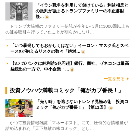
「イラン戦争を利用して儲けている」利益相反と
の批判が強まるトランプファミリーの不正蓄財
疑…
トランプ大統領のファミリー信託が今年1～3月に3000回以上も
の証券取引を行っていたことが明らかになり…
「いつ暴発してもおかしくはない」イーロン・マスク氏とスペ
ースXが抱えるリスクの数々「絶対…
【3メガバンクは純利益5兆円超】銀行、商社、ゼネコンは最高
益続出の一方で、中小企業・…
一覧を見る
投資ノウハウ満載コミック「俺がカブ番長！」
「売り時」を逃さないトレンド見極め術 投資コ
ミック「俺がカブ番長！」【第11回】
かつて投資情報雑誌「マネーポスト」にて、圧倒的な情報量が
詰め込まれた「天下無敵の株コミック」とし…