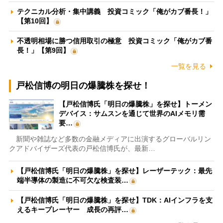
テクニカル分析・集中講義 投資コミック「俺がカブ番長！」
【第10回】
不透明相場に勝つ信用取引の極意 投資コミック「俺がカブ番
長！」【第9回】
一覧を見る
戸松信博の明日の爆騰株を探せ！
【戸松信博氏「明日の爆騰株」を探せ】トーメン
デバイス：サムスンを通じて世界のAIメモリ需
要…
新聞や雑誌など多数の金融メディアに出演するグローバルリン
クアドバイザーズ代表の戸松信博氏が、最新…
【戸松信博氏「明日の爆騰株」を探せ】レーザーテック：最先
端半導体の製造に不可欠な検査装…
【戸松信博氏「明日の爆騰株」を探せ】TDK：AIインフラを支
えるキープレーヤー 成長の再評…