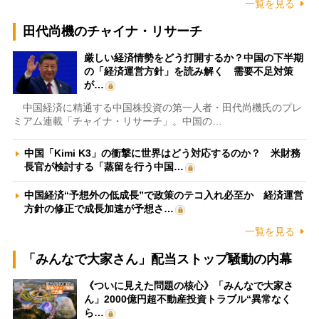
一覧を見る
田代尚機のチャイナ・リサーチ
厳しい経済情勢をどう打開するか？中国の下半期
の「経済運営方針」を読み解く 需要不足対策
が…
中国経済に精通する中国株投資の第一人者・田代尚機氏のプレ
ミアム連載「チャイナ・リサーチ」。中国の…
中国「Kimi K3」の衝撃に世界はどう対応するのか？ 米財務
長官が検討する「蒸留を行う中国…
中国経済“予想外の低成長”で政策のテコ入れ必至か 経済運営
方針の修正で成長加速が予想さ…
一覧を見る
「みんなで大家さん」配当ストップ騒動の内幕
《ついに見えた問題の核心》「みんなで大家さ
ん」2000億円超不動産投資トラブル“異常なく
ら…