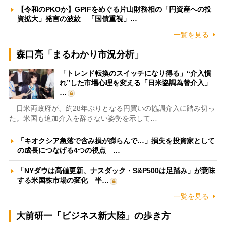
【令和のPKOか】GPIFをめぐる片山財務相の「円資産への投
資拡大」発言の波紋 「国債重視」…
一覧を見る
森口亮「まるわかり市況分析」
「トレンド転換のスイッチになり得る」“介入慣
れ”した市場心理を変える「日米協調為替介入」
…
日米両政府が、約28年ぶりとなる円買いの協調介入に踏み切っ
た。米国も追加介入を辞さない姿勢を示して…
「キオクシア急落で含み損が膨らんで…」損失を投資家として
の成長につなげる4つの視点 …
「NYダウは高値更新、ナスダック・S&P500は足踏み」が意味
する米国株市場の変化 半…
一覧を見る
大前研一「ビジネス新大陸」の歩き方