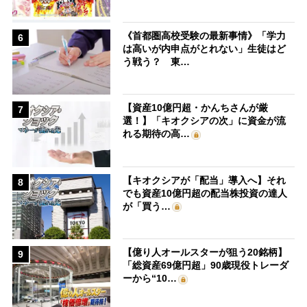
《首都圏高校受験の最新事情》「学力
6
は高いが内申点がとれない」生徒はど
う戦う？ 東…
【資産10億円超・かんちさんが厳
7
選！】「キオクシアの次」に資金が流
れる期待の高…
【キオクシアが「配当」導入へ】それ
8
でも資産10億円超の配当株投資の達人
が「買う…
【億り人オールスターが狙う20銘柄】
9
「総資産69億円超」90歳現役トレーダ
ーから“10…