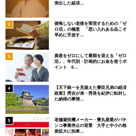
突出した経済…
後悔しない老後を実現するための「ゼ
2
ロ活」の極意 「思い入れある品こそ
早めに手放す…
資産をゼロにして最期を迎える「ゼロ
3
活」、年代別・計画的にお金を使うポ
イント 6…
【天下統一を見据えた豊臣兄弟の経済
4
政策】秀吉が弟・秀長を紀伊に転封し
た納得の事情…
老舗遊技機メーカー・豊丸産業がパチ
5
ンコ事業停止の背景 大手と中小の格
差拡大に拍車…