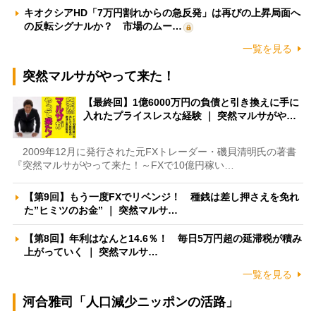
キオクシアHD「7万円割れからの急反発」は再びの上昇局面へ
の反転シグナルか？ 市場のムー…
一覧を見る
突然マルサがやって来た！
【最終回】1億6000万円の負債と引き換えに手に
入れたプライスレスな経験 ｜ 突然マルサがや…
2009年12月に発行された元FXトレーダー・磯貝清明氏の著書
『突然マルサがやって来た！～FXで10億円稼い…
【第9回】もう一度FXでリベンジ！ 種銭は差し押さえを免れ
た”ヒミツのお金” ｜ 突然マルサ…
【第8回】年利はなんと14.6％！ 毎日5万円超の延滞税が積み
上がっていく ｜ 突然マルサ…
一覧を見る
河合雅司「人口減少ニッポンの活路」