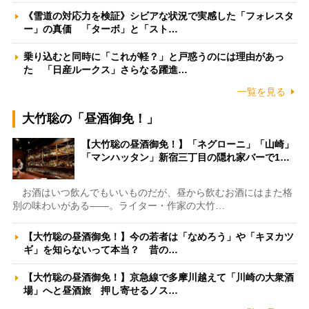
《雪道の対応力を検証》シビアな状況で実感した「フォレスタ
ー」の真価 「ターボ」と「スト…
乗り込むと同時に「これが軽？」と戸惑うのには理由があっ
た 「日産ルークス」さらなる躍進…
一覧を見る
大竹聡の「昼酒御免！」
【大竹聡の昼酒御免！】「ネグローニ」「山崎」
「マンハッタン」新宿三丁目の隠れ家バーで1…
お酒はいつ飲んでもいいものだが、昼から飲むお酒にはまた格
別の味わいがある――。ライター・作家の大竹…
【大竹聡の昼酒御免！】今の若者は「なめろう」や「キヌカツ
ギ」を知らないって本当？ 昔の…
【大竹聡の昼酒御免！】京急線で多摩川越えて「川崎の大衆酒
場」へと昼酒旅 押し寄せるノス…