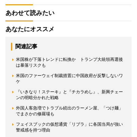
あわせて読みたい
あなたにオススメ
関連記事
米国株が下落トレンドに転換か トランプ大統領再選後
は暴落リスクも
米国のファーウェイ制裁措置に中国政府が反撃しないワ
ケ
『いきなり！ステーキ』と『チカラめし』、新興チェー
ンの明暗分かれた戦略
外国人客急増でトラブル続出のラーメン屋、「つけ麺」
でまさかの修羅場も
フェイスブックの仮想通貨「リブラ」に各国当局が強い
警戒感を持つ理由