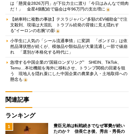
は「懸賞金2826万円」が下位力士に渡り「今日はみんなで焼肉
だ！」 金星4個配給で協会は年96万円の支出増に
【納車時に複数の事故】テスラジャパン“多額のEV補助金”で注
文殺到、現場は大混乱 トラブル続発の背後に見え隠れす
る“イーロンの右腕”の影
小学生に人気の「シール流通事情」に変調 「ボンドロ」は依
然品薄状態が続くが、模倣品や類似品が大量流通し一部で値崩
れ 「選別が本格化する時代に」
急増する中国企業の“国籍ロンダリング” SHEIN、TikTok、
Temu…本社機能を海外に移転させ、トランプ関税の回避を狙
う 現地人を隠れ蓑にした中国企業の農業参入・土地取得への
懸念も
関連記事
ランキング
豊臣兄弟は転戦続きでなぜ軍費が続い
1
たのか？ 信長亡き後、秀吉・秀長の