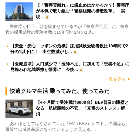
【「警察官離れ」に歯止めはかかるか？】警察庁
が本気で取り組む「警察組織の構造改革」 実
現…
警察庁が目下、頭を悩ませているのが「警察官不足」だ。警察
官の採用試験の受験者数は10年間で2分の1以…
【安全・安心ニッポンの危機】採用試験受験者数は10年間で2
分の1以下に！ 出生数減がも…
【医療崩壊】人口減少で「医師不足」に加えて「患者不足」に
見舞われ地域医療が限界に 今後…
一覧を見る
快適クルマ生活 乗ってみた、使ってみた
【4ヶ月間で受注累計6000台】BEV普及の障壁と
なる「航続距離の不安」「充電のストレス」解
消…
あれほどもてはやされていた「EV（BEV）シフト」の潮流も、
最近では減速基調になっているように見える。…