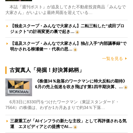
本誌『週刊ポスト』が追及してきた不動産投資商品「みんなで
大家さん」がいよいよ最終局面を迎えている…
【独走スクープ・みんなで大家さん】二転三転した“成田プロ
ジェクト”の計画変更の裏で起き…
【追及スクープ・みんなで大家さん】独占入手“内部議事録”で
明かされる柳瀬健一・代表の思…
一覧を見る
古賀真人「発掘！好決算銘柄」
《株価34％急落のワークマンに特大反転の期待》
6月の売上低迷を吹き飛ばす第1四半期決算、…
6月3日に8330円をつけたワークマン（東証スタンダード・
7564）の株価は、わずか1カ月あまりで約34％下落…
三菱重工が「AIインフラの新たな主役」として再評価される気
運 エヌビディアとの提携でAI…