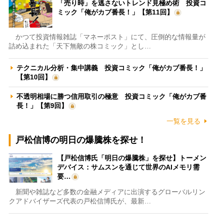
「売り時」を逃さないトレンド見極め術 投資コ
ミック「俺がカブ番長！」【第11回】
かつて投資情報雑誌「マネーポスト」にて、圧倒的な情報量が
詰め込まれた「天下無敵の株コミック」とし…
テクニカル分析・集中講義 投資コミック「俺がカブ番長！」
【第10回】
不透明相場に勝つ信用取引の極意 投資コミック「俺がカブ番
長！」【第9回】
一覧を見る
戸松信博の明日の爆騰株を探せ！
【戸松信博氏「明日の爆騰株」を探せ】トーメン
デバイス：サムスンを通じて世界のAIメモリ需
要…
新聞や雑誌など多数の金融メディアに出演するグローバルリン
クアドバイザーズ代表の戸松信博氏が、最新…