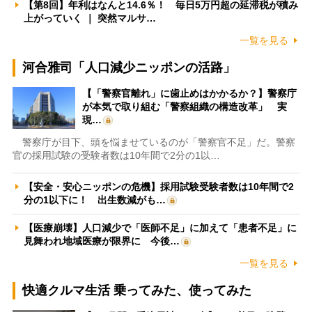
【第8回】年利はなんと14.6％！ 毎日5万円超の延滞税が積み
上がっていく ｜ 突然マルサ…
一覧を見る
河合雅司「人口減少ニッポンの活路」
【「警察官離れ」に歯止めはかかるか？】警察庁
が本気で取り組む「警察組織の構造改革」 実
現…
警察庁が目下、頭を悩ませているのが「警察官不足」だ。警察
官の採用試験の受験者数は10年間で2分の1以…
【安全・安心ニッポンの危機】採用試験受験者数は10年間で2
分の1以下に！ 出生数減がも…
【医療崩壊】人口減少で「医師不足」に加えて「患者不足」に
見舞われ地域医療が限界に 今後…
一覧を見る
快適クルマ生活 乗ってみた、使ってみた