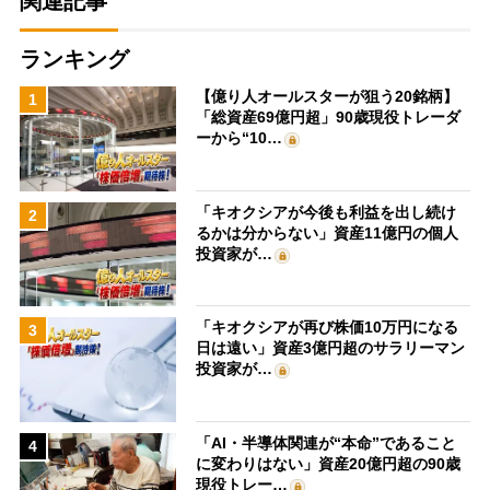
関連記事
ランキング
【億り人オールスターが狙う20銘柄】
1
「総資産69億円超」90歳現役トレーダ
ーから“10…
「キオクシアが今後も利益を出し続け
2
るかは分からない」資産11億円の個人
投資家が…
「キオクシアが再び株価10万円になる
3
日は遠い」資産3億円超のサラリーマン
投資家が…
「AI・半導体関連が“本命”であること
4
に変わりはない」資産20億円超の90歳
現役トレー…