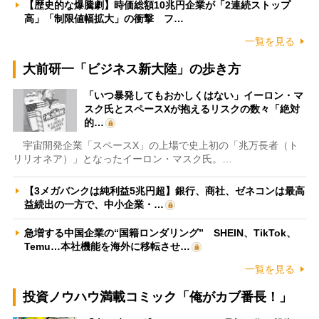
【歴史的な爆騰劇】時価総額10兆円企業が「2連続ストップ
高」「制限値幅拡大」の衝撃 フ…
一覧を見る
大前研一「ビジネス新大陸」の歩き方
「いつ暴発してもおかしくはない」イーロン・マ
スク氏とスペースXが抱えるリスクの数々「絶対
的…
宇宙開発企業「スペースX」の上場で史上初の「兆万長者（ト
リリオネア）」となったイーロン・マスク氏。…
【3メガバンクは純利益5兆円超】銀行、商社、ゼネコンは最高
益続出の一方で、中小企業・…
急増する中国企業の“国籍ロンダリング” SHEIN、TikTok、
Temu…本社機能を海外に移転させ…
一覧を見る
投資ノウハウ満載コミック「俺がカブ番長！」