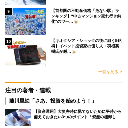
【首都圏の不動産価格「危ない駅」ラ
9
ンキング】“中古マンション売れ行き鈍
化”のワー…
【キオクシア・ショックの後に狙う5銘
10
柄】イベント投資家の億り人・羽根英
樹氏が厳…
一覧を見る
注目の著者・連載
藤川里絵「さあ、投資を始めよう！」
【資産運用】大災害時に慌てないために平時から
備えておきたい3つのポイント「資産の棚卸し…