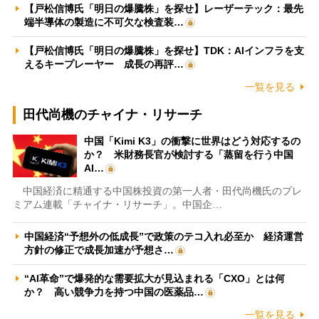
【戸松信博氏「明日の爆騰株」を探せ】レーザーテック：最先
端半導体の製造に不可欠な検査装…
【戸松信博氏「明日の爆騰株」を探せ】TDK：AIインフラを支
えるキープレーヤー 成長の再評…
一覧を見る
田代尚機のチャイナ・リサーチ
中国「Kimi K3」の衝撃に世界はどう対応するの
か？ 米財務長官が検討する「蒸留を行う中国
AI…
中国経済に精通する中国株投資の第一人者・田代尚機氏のプレ
ミアム連載「チャイナ・リサーチ」。中国企…
中国経済“予想外の低成長”で政策のテコ入れ必至か 経済運営
方針の修正で成長加速が予想さ…
“AI革命”で爆発的な需要拡大が見込まれる「CXO」とは何
か？ 高い競争力を持つ中国の医薬品…
一覧を見る