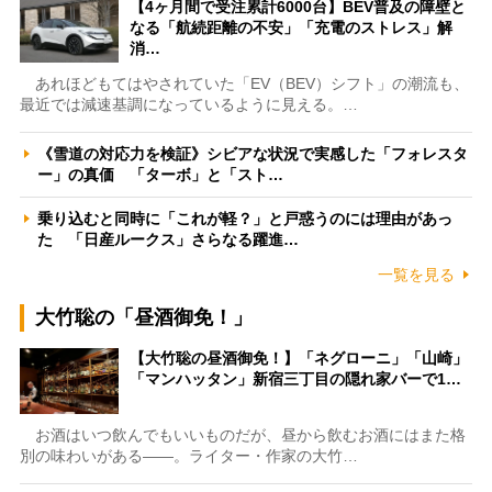
【4ヶ月間で受注累計6000台】BEV普及の障壁と
なる「航続距離の不安」「充電のストレス」解
消…
あれほどもてはやされていた「EV（BEV）シフト」の潮流も、
最近では減速基調になっているように見える。…
《雪道の対応力を検証》シビアな状況で実感した「フォレスタ
ー」の真価 「ターボ」と「スト…
乗り込むと同時に「これが軽？」と戸惑うのには理由があっ
た 「日産ルークス」さらなる躍進…
一覧を見る
大竹聡の「昼酒御免！」
【大竹聡の昼酒御免！】「ネグローニ」「山崎」
「マンハッタン」新宿三丁目の隠れ家バーで1…
お酒はいつ飲んでもいいものだが、昼から飲むお酒にはまた格
別の味わいがある――。ライター・作家の大竹…