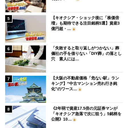
【キオクシア・ショック後に「株価倍
5
増」も期待できる注目銘柄5選】資産3
億円超・…
「失敗すると取り返しがつかない」葬
6
儀社の手を借りない「DIY葬」の落とし
穴 素人には…
【大阪の不動産価格「危ない駅」ラン
7
キング】“中古マンション売れ行き鈍
化”のワース…
《2年弱で資産17.5倍の元証券マンが
8
「キオクシア急落で次に狙う」5銘柄を
公開》10…