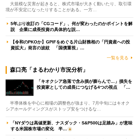
大規模な災害が起きると、株式市場が大きく動いたり、取引環
境が不安定になったりすることがある。一方…
5年ぶり改訂の「CGコード」、何が変わったのかポイントを解
説 企業に成長投資の具体的な説…
【令和のPKOか】GPIFをめぐる片山財務相の「円資産への投
資拡大」発言の波紋 「国債重視」…
一覧を見る
森口亮「まるわかり市況分析」
「キオクシア急落で含み損が膨らんで…」損失を
投資家としての成長につなげる4つの視点 「…
半導体株を中心に相場の調整色が強まり、7月中旬にはキオク
シアホールディングスがストップ安をつけるな…
「NYダウは高値更新、ナスダック・S&P500は足踏み」が意味
する米国株市場の変化 半…