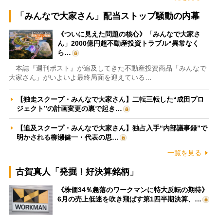
「みんなで大家さん」配当ストップ騒動の内幕
《ついに見えた問題の核心》「みんなで大家さ
ん」2000億円超不動産投資トラブル“異常なく
ら…
本誌『週刊ポスト』が追及してきた不動産投資商品「みんなで
大家さん」がいよいよ最終局面を迎えている…
【独走スクープ・みんなで大家さん】二転三転した“成田プロ
ジェクト”の計画変更の裏で起き…
【追及スクープ・みんなで大家さん】独占入手“内部議事録”で
明かされる柳瀬健一・代表の思…
一覧を見る
古賀真人「発掘！好決算銘柄」
《株価34％急落のワークマンに特大反転の期待》
6月の売上低迷を吹き飛ばす第1四半期決算、…