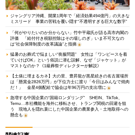
ジャングリア沖縄、開業1周年で「経済効果494億円」の大きな
ミスリード 事業の苦戦を覆い隠す“不透明すぎる巨大な数字”
「何がやりたいのか分からない」竹中平蔵氏が語る高市内閣の
評価 「給付付き税額控除はその場しのぎ」いま不可欠なの
は“社会保障制度の改革議論”と指摘
猛暑のお葬式で悩ましい“喪服問題” 女性は「ワンピースを着
ていけばOK」という俗説に潜む誤解、なぜ「ジャケット」が
マストなのか？《1級葬祭ディレクターが解説》
【土俵に埋まるカネ】大の里、豊昇龍が黒星続きの名古屋場所
は「懸賞金2826万円」が下位力士に渡り「今日はみんなで焼肉
だ！」 金星4個配給で協会は年96万円の支出増に
急増する中国企業の“国籍ロンダリング” SHEIN、TikTok、
Temu…本社機能を海外に移転させ、トランプ関税の回避を狙
う 現地人を隠れ蓑にした中国企業の農業参入・土地取得への
懸念も