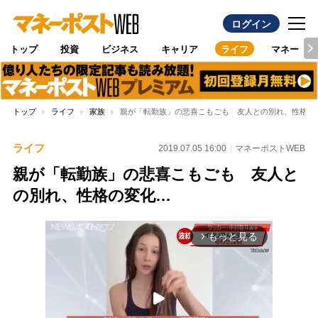
ログイン
トップ
投資
ビジネス
キャリア
ライフ
マネー
トップ
ライフ
家族
親が「転勤族」の悲喜こもごも 友人との別れ、性格の
ライフ
2019.07.05 16:00
マネーポストWEB
親が「転勤族」の悲喜こもごも 友人と
の別れ、性格の変化…
もっと見る
arrow_forward_ios