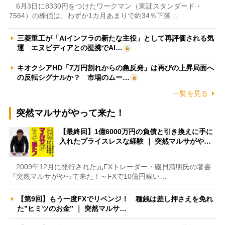
6月3日に8330円をつけたワークマン（東証スタンダード・
7564）の株価は、わずか1カ月あまりで約34％下落…
三菱重工が「AIインフラの新たな主役」として再評価される気
運 エヌビディアとの提携でAI…
キオクシアHD「7万円割れからの急反発」は再びの上昇局面へ
の反転シグナルか？ 市場のムー…
一覧を見る
突然マルサがやって来た！
【最終回】1億6000万円の負債と引き換えに手に
入れたプライスレスな経験 ｜ 突然マルサがや…
2009年12月に発行された元FXトレーダー・磯貝清明氏の著書
『突然マルサがやって来た！～FXで10億円稼い…
【第9回】もう一度FXでリベンジ！ 種銭は差し押さえを免れ
た”ヒミツのお金” ｜ 突然マルサ…