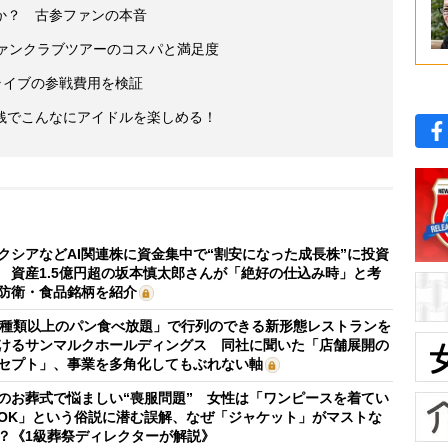
か？ 古参ファンの本音
ファンクラブツアーのコスパと満足度
ライブの参戦費用を検証
銭でこんなにアイドルを楽しめる！
クシアなどAI関連株に資金集中で“割安になった成長株”に投資
 資産1.5億円超の坂本慎太郎さんが「絶好の仕込み時」と考
防衛・食品銘柄を紹介
0種類以上のパン食べ放題」で行列のできる新形態レストランを
けるサンマルクホールディングス 同社に聞いた「店舗展開の
セプト」、事業を多角化してもぶれない軸
のお葬式で悩ましい“喪服問題” 女性は「ワンピースを着てい
OK」という俗説に潜む誤解、なぜ「ジャケット」がマストな
？《1級葬祭ディレクターが解説》