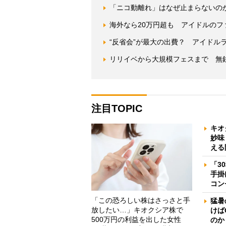
「ニコ動離れ」はなぜ止まらないの
海外なら20万円超も アイドルの
“反省会”が最大の出費？ アイドル
リリイベから大規模フェスまで 無
注目TOPIC
キオ
妙味
える
「3
手掛
コン
「この恐ろしい株はさっさと手
猛暑
放したい…」キオクシア株で
けば
500万円の利益を出した女性
のか