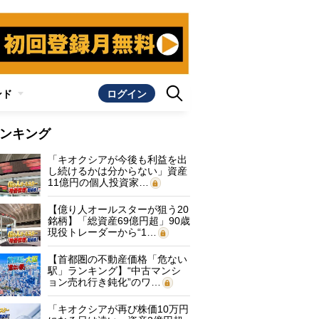
ンド
ログイン
ンキング
「キオクシアが今後も利益を出
し続けるかは分からない」資産
11億円の個人投資家…
【億り人オールスターが狙う20
銘柄】「総資産69億円超」90歳
現役トレーダーから“1…
【首都圏の不動産価格「危ない
駅」ランキング】“中古マンシ
ョン売れ行き鈍化”のワ…
「キオクシアが再び株価10万円