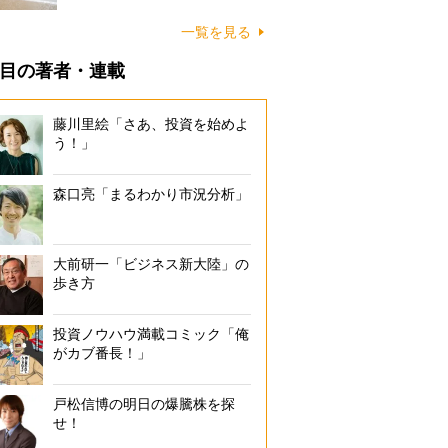
に…
一覧を見る
目の著者・連載
藤川里絵「さあ、投資を始めよ
う！」
森口亮「まるわかり市況分析」
大前研一「ビジネス新大陸」の
歩き方
投資ノウハウ満載コミック「俺
がカブ番長！」
戸松信博の明日の爆騰株を探
せ！