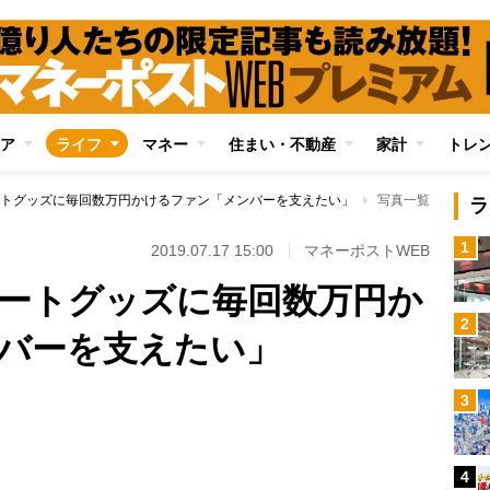
ア
ライフ
マネー
住まい・不動産
家計
トレ
トグッズに毎回数万円かけるファン「メンバーを支えたい」
写真一覧
ラ
1
2019.07.17 15:00
マネーポストWEB
ートグッズに毎回数万円か
2
バーを支えたい」
3
Loaded
:
100.00%
4