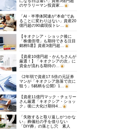
になる日は遠い」資産3億円超
のサラリーマン投資家…
「AI・半導体関連が“本命”であ
ることに変わりはない」資産20
億円超の90歳現役トレ…
【キオクシア・ショック後に
「株価倍増」も期待できる注目
銘柄5選】資産3億円超…
【資産10億円超・かんちさんが
厳選！】「キオクシアの次」に
資金が流れる期待の…
《2年弱で資産17.5倍の元証券
マンが「キオクシア急落で次に
狙う」5銘柄を公開》1…
【資産11億円マック・チェリー
さん厳選「キオクシア・ショッ
ク」後に大化け期待4…
「失敗すると取り返しがつかな
い」葬儀社の手を借りない
「DIY葬」の落とし穴 素人