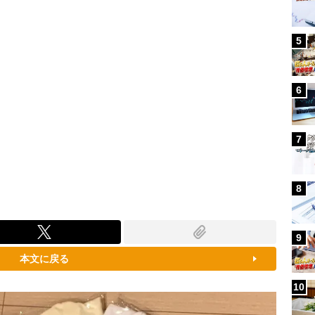
5
6
7
8
9
本文に戻る
10