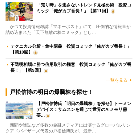
「売り時」を逃さないトレンド見極め術 投資コ
ミック「俺がカブ番長！」【第11回】
かつて投資情報雑誌「マネーポスト」にて、圧倒的な情報量が
詰め込まれた「天下無敵の株コミック」とし…
テクニカル分析・集中講義 投資コミック「俺がカブ番長！」
【第10回】
不透明相場に勝つ信用取引の極意 投資コミック「俺がカブ番
長！」【第9回】
一覧を見る
戸松信博の明日の爆騰株を探せ！
【戸松信博氏「明日の爆騰株」を探せ】トーメン
デバイス：サムスンを通じて世界のAIメモリ需
要…
新聞や雑誌など多数の金融メディアに出演するグローバルリン
クアドバイザーズ代表の戸松信博氏が、最新…