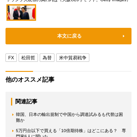
本文に戻る
FX
松田哲
為替
米中貿易戦争
他のオススメ記事
関連記事
韓国、日本の輸出規制で中国から調達試みるも代替は困
難か
5万円台以下で買える「10倍期待株」はどこにある？ 専
門家6人に聞いた