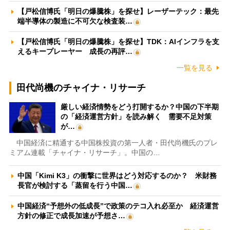
【戸松信博氏「明日の爆騰株」を探せ】レーザーテック：最先
端半導体の製造に不可欠な検査装…
【戸松信博氏「明日の爆騰株」を探せ】TDK：AIインフラを支
えるキープレーヤー 成長の再評…
一覧を見る
田代尚機のチャイナ・リサーチ
厳しい経済情勢をどう打開するか？中国の下半期
の「経済運営方針」を読み解く 需要不足対策
が…
中国経済に精通する中国株投資の第一人者・田代尚機氏のプレ
ミアム連載「チャイナ・リサーチ」。中国の…
中国「Kimi K3」の衝撃に世界はどう対応するのか？ 米財務
長官が検討する「蒸留を行う中国…
中国経済“予想外の低成長”で政策のテコ入れ必至か 経済運営
方針の修正で成長加速が予想さ…