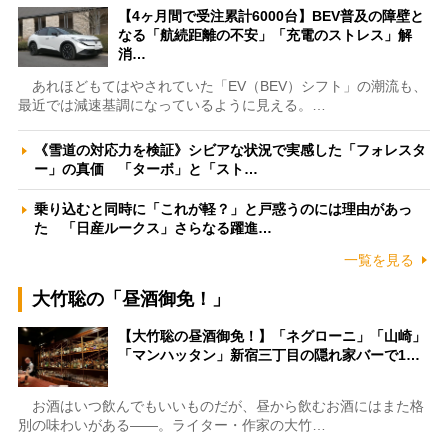
【4ヶ月間で受注累計6000台】BEV普及の障壁と
なる「航続距離の不安」「充電のストレス」解
消…
あれほどもてはやされていた「EV（BEV）シフト」の潮流も、
最近では減速基調になっているように見える。…
《雪道の対応力を検証》シビアな状況で実感した「フォレスタ
ー」の真価 「ターボ」と「スト…
乗り込むと同時に「これが軽？」と戸惑うのには理由があっ
た 「日産ルークス」さらなる躍進…
一覧を見る
大竹聡の「昼酒御免！」
【大竹聡の昼酒御免！】「ネグローニ」「山崎」
「マンハッタン」新宿三丁目の隠れ家バーで1…
お酒はいつ飲んでもいいものだが、昼から飲むお酒にはまた格
別の味わいがある――。ライター・作家の大竹…