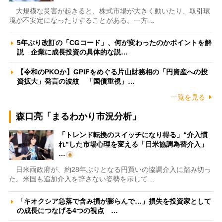
大規模な災害が起きると、株式市場が大きく動いたり、取引環
境が不安定になったりすることがある。一方…
5年ぶり改訂の「CGコード」、何が変わったのかポイントを解
説 企業に成長投資の具体的な説…
【令和のPKOか】GPIFをめぐる片山財務相の「円資産への投
資拡大」発言の波紋 「国債重視」…
一覧を見る
森口亮「まるわかり市況分析」
「トレンド転換のスイッチになり得る」“介入慣
れ”した市場心理を変える「日米協調為替介入」
…
日米両政府が、約28年ぶりとなる円買いの協調介入に踏み切っ
た。米国も追加介入を辞さない姿勢を示して…
「キオクシア急落で含み損が膨らんで…」損失を投資家として
の成長につなげる4つの視点 …