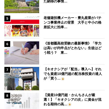
た納得の事情…
老舗遊技機メーカー・豊丸産業がパチ
5
ンコ事業停止の背景 大手と中小の格
差拡大に拍車…
《首都圏高校受験の最新事情》「学力
6
は高いが内申点がとれない」生徒はど
う戦う？ 東…
【キオクシアが「配当」導入へ】それ
7
でも資産10億円超の配当株投資の達人
が「買う…
【資産10億円超・かんちさんが厳
8
選！】「キオクシアの次」に資金が流
れる期待の高…