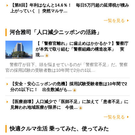
【第8回】年利はなんと14.6％！ 毎日5万円超の延滞税が積み
上がっていく ｜ 突然マルサ…
一覧を見る
河合雅司「人口減少ニッポンの活路」
【「警察官離れ」に歯止めはかかるか？】警察庁
が本気で取り組む「警察組織の構造改革」 実
現…
警察庁が目下、頭を悩ませているのが「警察官不足」だ。警察
官の採用試験の受験者数は10年間で2分の1以…
【安全・安心ニッポンの危機】採用試験受験者数は10年間で2
分の1以下に！ 出生数減がも…
【医療崩壊】人口減少で「医師不足」に加えて「患者不足」に
見舞われ地域医療が限界に 今後…
一覧を見る
快適クルマ生活 乗ってみた、使ってみた