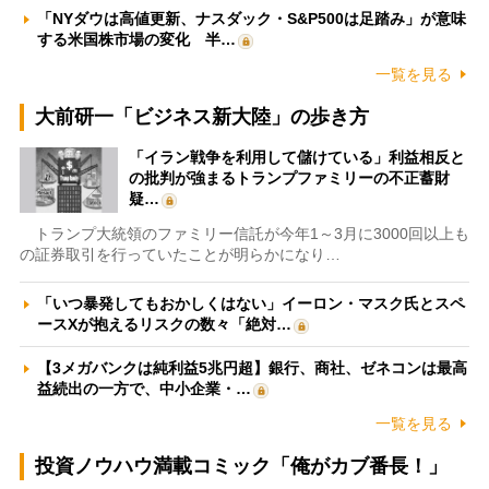
「NYダウは高値更新、ナスダック・S&P500は足踏み」が意味
する米国株市場の変化 半…
一覧を見る
大前研一「ビジネス新大陸」の歩き方
「イラン戦争を利用して儲けている」利益相反と
の批判が強まるトランプファミリーの不正蓄財
疑…
トランプ大統領のファミリー信託が今年1～3月に3000回以上も
の証券取引を行っていたことが明らかになり…
「いつ暴発してもおかしくはない」イーロン・マスク氏とスペ
ースXが抱えるリスクの数々「絶対…
【3メガバンクは純利益5兆円超】銀行、商社、ゼネコンは最高
益続出の一方で、中小企業・…
一覧を見る
投資ノウハウ満載コミック「俺がカブ番長！」