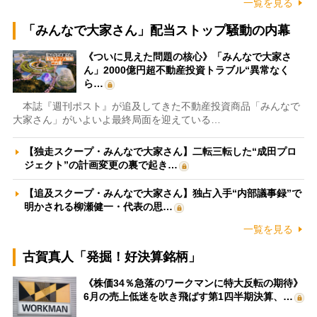
一覧を見る
「みんなで大家さん」配当ストップ騒動の内幕
《ついに見えた問題の核心》「みんなで大家さ
ん」2000億円超不動産投資トラブル“異常なく
ら…
本誌『週刊ポスト』が追及してきた不動産投資商品「みんなで
大家さん」がいよいよ最終局面を迎えている…
【独走スクープ・みんなで大家さん】二転三転した“成田プロ
ジェクト”の計画変更の裏で起き…
【追及スクープ・みんなで大家さん】独占入手“内部議事録”で
明かされる柳瀬健一・代表の思…
一覧を見る
古賀真人「発掘！好決算銘柄」
《株価34％急落のワークマンに特大反転の期待》
6月の売上低迷を吹き飛ばす第1四半期決算、…