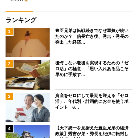
ランキング
豊臣兄弟は転戦続きでなぜ軍費が続い
1
たのか？ 信長亡き後、秀吉・秀長の
突出した経済…
後悔しない老後を実現するための「ゼ
2
ロ活」の極意 「思い入れある品こそ
早めに手放す…
資産をゼロにして最期を迎える「ゼロ
3
活」、年代別・計画的にお金を使うポ
イント 6…
【天下統一を見据えた豊臣兄弟の経済
4
政策】秀吉が弟・秀長を紀伊に転封し