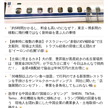
「約5時間かかるし、料金も高いのになぜ？」東京～博多間の
移動に飛行機ではなく新幹線を選ぶ人の事情
【納車時に複数の事故】テスラジャパン“多額のEV補助金”で注
文殺到、現場は大混乱 トラブル続発の背後に見え隠れす
る“イーロンの右腕”の影
【土俵に埋まるカネ】大の里、豊昇龍が黒星続きの名古屋場所
は「懸賞金2826万円」が下位力士に渡り「今日はみんなで焼肉
だ！」 金星4個配給で協会は年96万円の支出増に
「30種類以上のパン食べ放題」で行列のできる新形態レストラ
ンを手掛けるサンマルクホールディングス 同社に聞いた「店
舗展開のコンセプト」、事業を多角化してもぶれない軸
急増する中国企業の“国籍ロンダリング” SHEIN、TikTok、
Temu…本社機能を海外に移転させ、トランプ関税の回避を狙
う 現地人を隠れ蓑にした中国企業の農業参入・土地取得への
懸念も