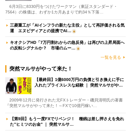
6月3日に8330円をつけたワークマン（東証スタンダード・
7564）の株価は、わずか1カ月あまりで約34％下落…
三菱重工が「AIインフラの新たな主役」として再評価される気
運 エヌビディアとの提携でAI…
キオクシアHD「7万円割れからの急反発」は再びの上昇局面へ
の反転シグナルか？ 市場のムー…
一覧を見る
突然マルサがやって来た！
【最終回】1億6000万円の負債と引き換えに手に
入れたプライスレスな経験 ｜ 突然マルサがや…
2009年12月に発行された元FXトレーダー・磯貝清明氏の著書
『突然マルサがやって来た！～FXで10億円稼い…
【第9回】もう一度FXでリベンジ！ 種銭は差し押さえを免れ
た”ヒミツのお金” ｜ 突然マルサ…