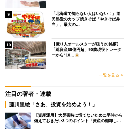
「北海道で知らない人はいない！」道
9
民熱愛のカップ焼きそば「やきそば弁
当」、最大の…
【億り人オールスターが狙う20銘柄】
10
「総資産69億円超」90歳現役トレーダ
ーから“10…
一覧を見る
注目の著者・連載
藤川里絵「さあ、投資を始めよう！」
【資産運用】大災害時に慌てないために平時から
備えておきたい3つのポイント「資産の棚卸し…