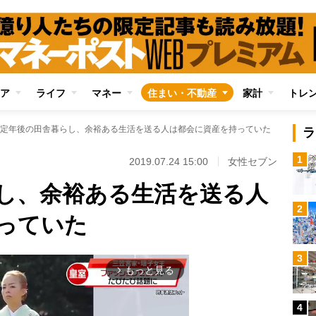
ア
ライフ
マネー
住まい・不動産
家計
トレ
定年後の田舎暮らし、余裕ある生活を送る人は都会に資産を持っていた
ラ
1
2019.07.24 15:00
女性セブン
し、余裕ある生活を送る人
2
っていた
3
もっと見る
arrow_forward_ios
4