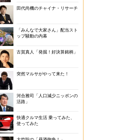
田代尚機のチャイナ・リサーチ
「みんなで大家さん」配当スト
ップ騒動の内幕
古賀真人「発掘！好決算銘柄」
突然マルサがやって来た！
河合雅司「人口減少ニッポンの
活路」
快適クルマ生活 乗ってみた、
使ってみた
大竹聡の「昼酒御免！」