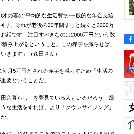
0才の妻の“平均的な生活費”が一般的な年金支給
回り、それが老後の30年間ずっと続くと2000万
お話です。注目すべきなのは2000万円という数
”が積み上がるということ。この赤字を減らせば、
ていきます」（森田さん）
に毎月5万円とされる赤字を減らすため「生活の
が重要ということだ。
田舎暮らし」を夢見ている人もいるだろう。畑
ような生活をすれば、より「ダウンサイジング」
うか。
確かに、移住することでコストカットになる地域