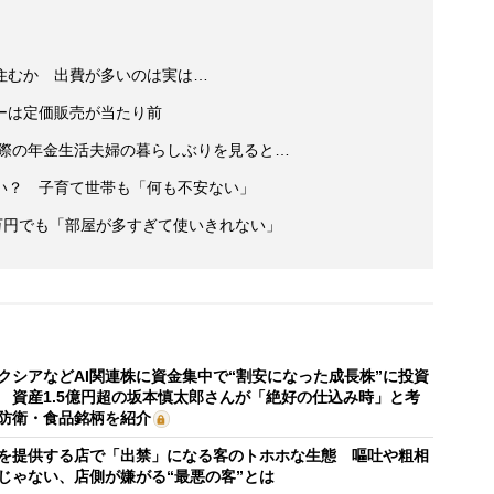
住むか 出費が多いのは実は…
ーは定価販売が当たり前
実際の年金生活夫婦の暮らしぶりを見ると…
い？ 子育て世帯も「何も不安ない」
3万円でも「部屋が多すぎて使いきれない」
クシアなどAI関連株に資金集中で“割安になった成長株”に投資
 資産1.5億円超の坂本慎太郎さんが「絶好の仕込み時」と考
防衛・食品銘柄を紹介
を提供する店で「出禁」になる客のトホホな生態 嘔吐や粗相
じゃない、店側が嫌がる“最悪の客”とは