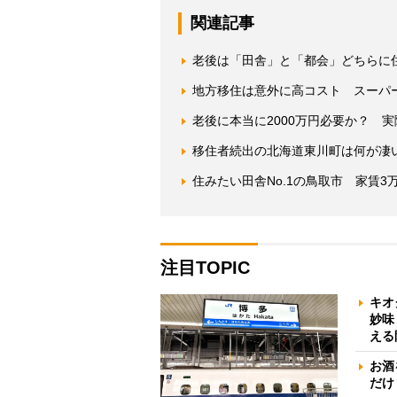
関連記事
老後は「田舎」と「都会」どちらに
地方移住は意外に高コスト スーパ
老後に本当に2000万円必要か？ 
移住者続出の北海道東川町は何が凄
住みたい田舎No.1の鳥取市 家賃
注目TOPIC
キオ
妙味
える
お酒
だけ