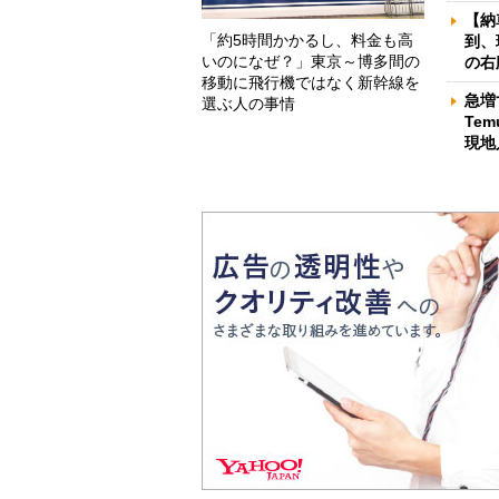
【納
「約5時間かかるし、料金も高
到、
いのになぜ？」東京～博多間の
の右
移動に飛行機ではなく新幹線を
急増
選ぶ人の事情
Te
現地