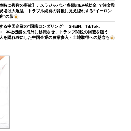
車時に複数の事故】テスラジャパン“多額のEV補助金”で注文殺
現場は大混乱 トラブル続発の背後に見え隠れする“イーロン
腕”の影
する中国企業の“国籍ロンダリング” SHEIN、TikTok、
mu…本社機能を海外に移転させ、トランプ関税の回避を狙う
人を隠れ蓑にした中国企業の農業参入・土地取得への懸念も