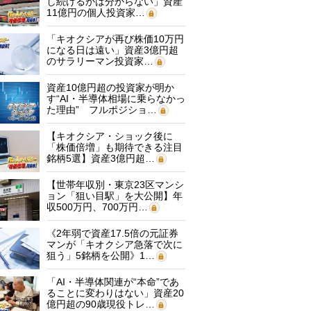
し続けるかは分からない」資産
11億円の個人投資家…
「キオクシアが再び株価10万円
になる日は遠い」資産3億円超
のサラリーマン投資家…
資産10億円超の投資家が明か
す“AI・半導体相場に乗らなかっ
た理由” フルポジショ…
【キオクシア・ショック後に
「株価倍増」も期待できる注目
銘柄5選】資産3億円超…
【世帯年収別・東京23区マンシ
ョン「狙い目駅」を大公開】年
収500万円、700万円…
《2年弱で資産17.5倍の元証券
マンが「キオクシア急落で次に
狙う」5銘柄を公開》1…
「AI・半導体関連が“本命”であ
ることに変わりはない」資産20
億円超の90歳現役トレ…