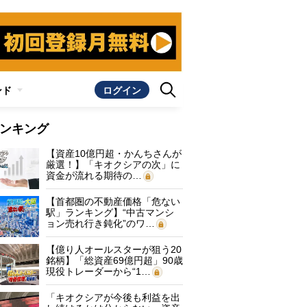
ンド
ログイン
ンキング
【資産10億円超・かんちさんが
厳選！】「キオクシアの次」に
資金が流れる期待の…
【首都圏の不動産価格「危ない
駅」ランキング】“中古マンシ
ョン売れ行き鈍化”のワ…
【億り人オールスターが狙う20
銘柄】「総資産69億円超」90歳
現役トレーダーから“1…
「キオクシアが今後も利益を出