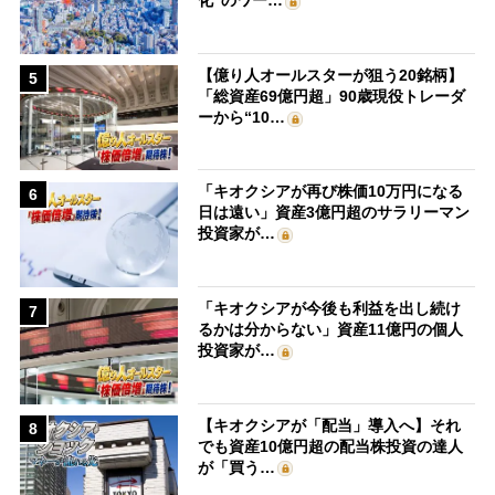
化”のワー…
【億り人オールスターが狙う20銘柄】
5
「総資産69億円超」90歳現役トレーダ
ーから“10…
「キオクシアが再び株価10万円になる
6
日は遠い」資産3億円超のサラリーマン
投資家が…
「キオクシアが今後も利益を出し続け
7
るかは分からない」資産11億円の個人
投資家が…
【キオクシアが「配当」導入へ】それ
8
でも資産10億円超の配当株投資の達人
が「買う…