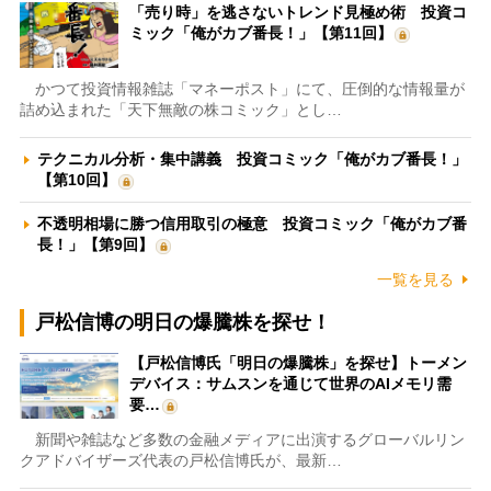
「売り時」を逃さないトレンド見極め術 投資コ
ミック「俺がカブ番長！」【第11回】
かつて投資情報雑誌「マネーポスト」にて、圧倒的な情報量が
詰め込まれた「天下無敵の株コミック」とし…
テクニカル分析・集中講義 投資コミック「俺がカブ番長！」
【第10回】
不透明相場に勝つ信用取引の極意 投資コミック「俺がカブ番
長！」【第9回】
一覧を見る
戸松信博の明日の爆騰株を探せ！
【戸松信博氏「明日の爆騰株」を探せ】トーメン
デバイス：サムスンを通じて世界のAIメモリ需
要…
新聞や雑誌など多数の金融メディアに出演するグローバルリン
クアドバイザーズ代表の戸松信博氏が、最新…