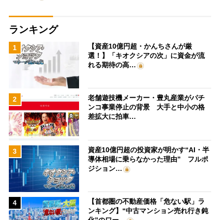
ランキング
【資産10億円超・かんちさんが厳
1
選！】「キオクシアの次」に資金が流
れる期待の高…
老舗遊技機メーカー・豊丸産業がパチ
2
ンコ事業停止の背景 大手と中小の格
差拡大に拍車…
資産10億円超の投資家が明かす“AI・半
3
導体相場に乗らなかった理由” フルポ
ジション…
【首都圏の不動産価格「危ない駅」ラ
4
ンキング】“中古マンション売れ行き鈍