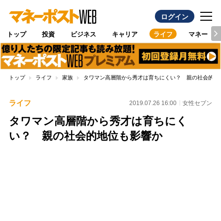
ログイン
トップ
投資
ビジネス
キャリア
ライフ
マネー
トップ
ライフ
家族
タワマン高層階から秀才は育ちにくい？ 親の社会的地
ライフ
2019.07.26 16:00
女性セブン
タワマン高層階から秀才は育ちにく
い？ 親の社会的地位も影響か
Loaded
:
100.00%
/
Unmute