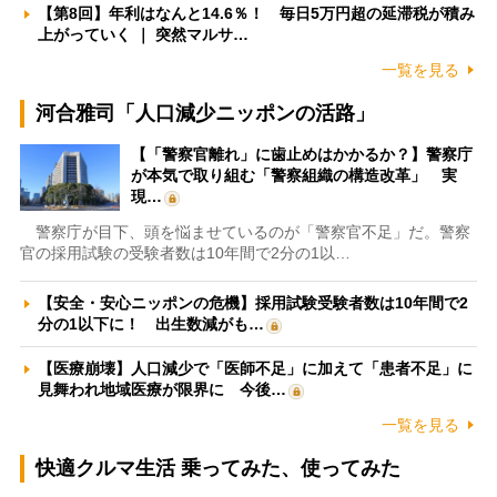
【第8回】年利はなんと14.6％！ 毎日5万円超の延滞税が積み
上がっていく ｜ 突然マルサ…
一覧を見る
河合雅司「人口減少ニッポンの活路」
【「警察官離れ」に歯止めはかかるか？】警察庁
が本気で取り組む「警察組織の構造改革」 実
現…
警察庁が目下、頭を悩ませているのが「警察官不足」だ。警察
官の採用試験の受験者数は10年間で2分の1以…
【安全・安心ニッポンの危機】採用試験受験者数は10年間で2
分の1以下に！ 出生数減がも…
【医療崩壊】人口減少で「医師不足」に加えて「患者不足」に
見舞われ地域医療が限界に 今後…
一覧を見る
快適クルマ生活 乗ってみた、使ってみた