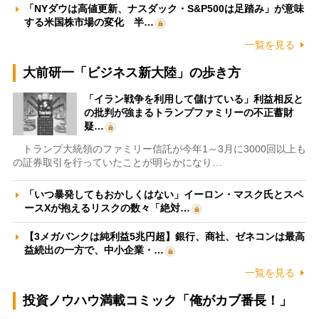
「NYダウは高値更新、ナスダック・S&P500は足踏み」が意味
する米国株市場の変化 半…
一覧を見る
大前研一「ビジネス新大陸」の歩き方
「イラン戦争を利用して儲けている」利益相反と
の批判が強まるトランプファミリーの不正蓄財
疑…
トランプ大統領のファミリー信託が今年1～3月に3000回以上も
の証券取引を行っていたことが明らかになり…
「いつ暴発してもおかしくはない」イーロン・マスク氏とスペ
ースXが抱えるリスクの数々「絶対…
【3メガバンクは純利益5兆円超】銀行、商社、ゼネコンは最高
益続出の一方で、中小企業・…
一覧を見る
投資ノウハウ満載コミック「俺がカブ番長！」