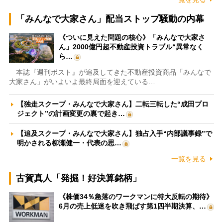
「みんなで大家さん」配当ストップ騒動の内幕
《ついに見えた問題の核心》「みんなで大家さ
ん」2000億円超不動産投資トラブル“異常なく
ら…
本誌『週刊ポスト』が追及してきた不動産投資商品「みんなで
大家さん」がいよいよ最終局面を迎えている…
【独走スクープ・みんなで大家さん】二転三転した“成田プロ
ジェクト”の計画変更の裏で起き…
【追及スクープ・みんなで大家さん】独占入手“内部議事録”で
明かされる柳瀬健一・代表の思…
一覧を見る
古賀真人「発掘！好決算銘柄」
《株価34％急落のワークマンに特大反転の期待》
6月の売上低迷を吹き飛ばす第1四半期決算、…