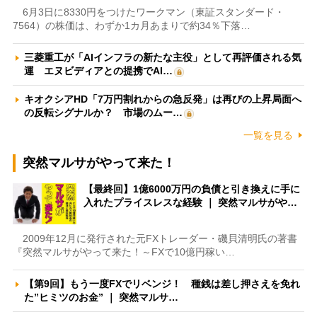
6月3日に8330円をつけたワークマン（東証スタンダード・
7564）の株価は、わずか1カ月あまりで約34％下落…
三菱重工が「AIインフラの新たな主役」として再評価される気
運 エヌビディアとの提携でAI…
キオクシアHD「7万円割れからの急反発」は再びの上昇局面へ
の反転シグナルか？ 市場のムー…
一覧を見る
突然マルサがやって来た！
【最終回】1億6000万円の負債と引き換えに手に
入れたプライスレスな経験 ｜ 突然マルサがや…
2009年12月に発行された元FXトレーダー・磯貝清明氏の著書
『突然マルサがやって来た！～FXで10億円稼い…
【第9回】もう一度FXでリベンジ！ 種銭は差し押さえを免れ
た”ヒミツのお金” ｜ 突然マルサ…