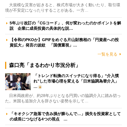
大規模な災害が起きると、株式市場が大きく動いたり、取引環
境が不安定になったりすることがある。一方…
5年ぶり改訂の「CGコード」、何が変わったのかポイントを解
説 企業に成長投資の具体的な説…
【令和のPKOか】GPIFをめぐる片山財務相の「円資産への投
資拡大」発言の波紋 「国債重視」…
一覧を見る
森口亮「まるわかり市況分析」
「トレンド転換のスイッチになり得る」“介入慣
れ”した市場心理を変える「日米協調為替介入」
…
日米両政府が、約28年ぶりとなる円買いの協調介入に踏み切っ
た。米国も追加介入を辞さない姿勢を示して…
「キオクシア急落で含み損が膨らんで…」損失を投資家として
の成長につなげる4つの視点 …