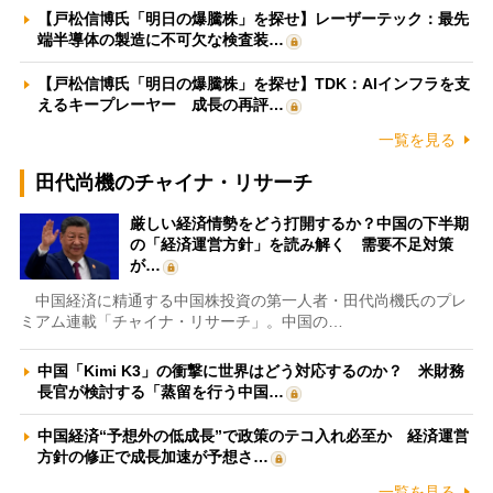
【戸松信博氏「明日の爆騰株」を探せ】レーザーテック：最先
端半導体の製造に不可欠な検査装…
【戸松信博氏「明日の爆騰株」を探せ】TDK：AIインフラを支
えるキープレーヤー 成長の再評…
一覧を見る
田代尚機のチャイナ・リサーチ
厳しい経済情勢をどう打開するか？中国の下半期
の「経済運営方針」を読み解く 需要不足対策
が…
中国経済に精通する中国株投資の第一人者・田代尚機氏のプレ
ミアム連載「チャイナ・リサーチ」。中国の…
中国「Kimi K3」の衝撃に世界はどう対応するのか？ 米財務
長官が検討する「蒸留を行う中国…
中国経済“予想外の低成長”で政策のテコ入れ必至か 経済運営
方針の修正で成長加速が予想さ…
一覧を見る