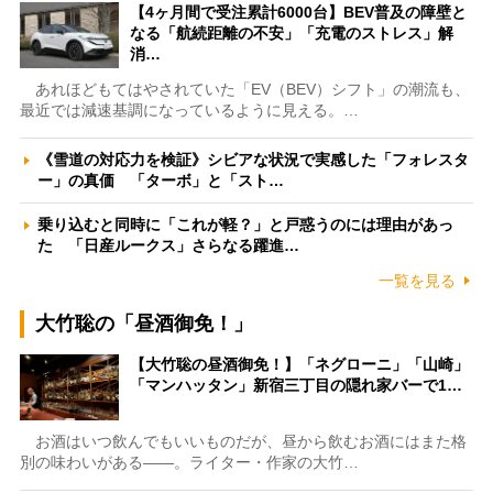
【4ヶ月間で受注累計6000台】BEV普及の障壁と
なる「航続距離の不安」「充電のストレス」解
消…
あれほどもてはやされていた「EV（BEV）シフト」の潮流も、
最近では減速基調になっているように見える。…
《雪道の対応力を検証》シビアな状況で実感した「フォレスタ
ー」の真価 「ターボ」と「スト…
乗り込むと同時に「これが軽？」と戸惑うのには理由があっ
た 「日産ルークス」さらなる躍進…
一覧を見る
大竹聡の「昼酒御免！」
【大竹聡の昼酒御免！】「ネグローニ」「山崎」
「マンハッタン」新宿三丁目の隠れ家バーで1…
お酒はいつ飲んでもいいものだが、昼から飲むお酒にはまた格
別の味わいがある――。ライター・作家の大竹…