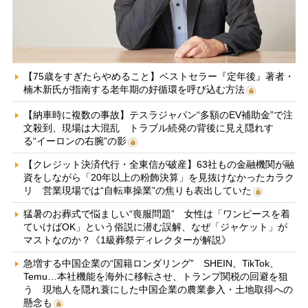
【75歳をすぎたらやめること】ベストセラー『定年後』著者・
楠木新氏が指南する老年期の好循環を呼び込む方法
【納車時に複数の事故】テスラジャパン“多額のEV補助金”で注
文殺到、現場は大混乱 トラブル続発の背後に見え隠れす
る“イーロンの右腕”の影
【クレジット決済代行・全東信が破産】63社もの金融機関が融
資をしながら「20年以上の粉飾決算」を見抜けなかったカラク
リ 営業現場では“自転車操業”の焦りも表出していた
猛暑のお葬式で悩ましい“喪服問題” 女性は「ワンピースを着
ていけばOK」という俗説に潜む誤解、なぜ「ジャケット」が
マストなのか？《1級葬祭ディレクターが解説》
急増する中国企業の“国籍ロンダリング” SHEIN、TikTok、
Temu…本社機能を海外に移転させ、トランプ関税の回避を狙
う 現地人を隠れ蓑にした中国企業の農業参入・土地取得への
懸念も