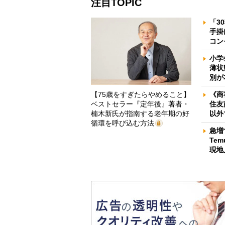
注目TOPIC
「3
手掛
コン
小学
薄状
別が
【75歳をすぎたらやめること】
《商
ベストセラー『定年後』著者・
住友
楠木新氏が指南する老年期の好
以外
循環を呼び込む方法
急増
Te
現地