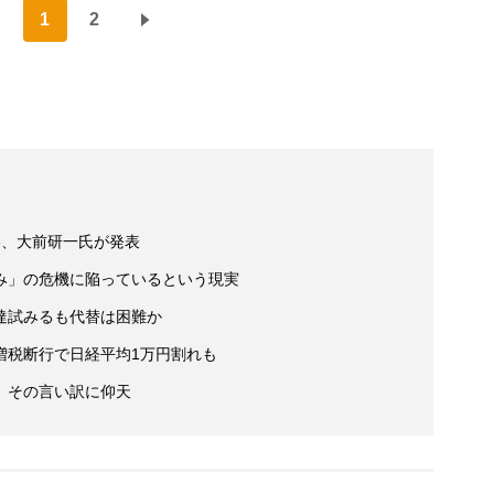
1
2
3、大前研一氏が発表
み」の危機に陥っているという現実
達試みるも代替は困難か
増税断行で日経平均1万円割れも
、その言い訳に仰天