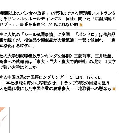
0種類以上のパン食べ放題」で行列のできる新形態レストランを
けるサンマルクホールディングス 同社に聞いた「店舗展開の
セプト」、事業を多角化してもぶれない軸
生に人気の「シール流通事情」に変調 「ボンドロ」は依然品
態が続くが、模倣品や類似品が大量流通し一部で値崩れ 「選
本格化する時代に」
社の大学別就職者数ランキングを解剖》三菱商事、三井物産、
商事への就職者は「東大・早大・慶大で約6割」の現実 3大学
で強い大学はどこか
する中国企業の“国籍ロンダリング” SHEIN、TikTok、
mu…本社機能を海外に移転させ、トランプ関税の回避を狙う
人を隠れ蓑にした中国企業の農業参入・土地取得への懸念も