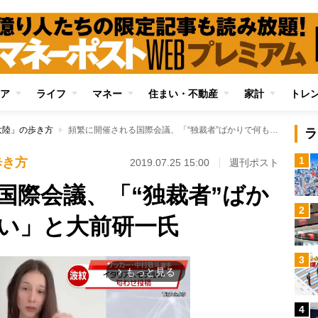
ア
ライフ
マネー
住まい・不動産
家計
トレ
大陸」の歩き方
頻繁に開催される国際会議、「“独裁者”ばかりで何も決まらない」と大前研一氏
ラ
1
歩き方
2019.07.25 15:00
週刊ポスト
国際会議、「“独裁者”ばか
2
い」と大前研一氏
3
もっと見る
arrow_forward_ios
4