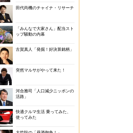
田代尚機のチャイナ・リサーチ
「みんなで大家さん」配当スト
ップ騒動の内幕
古賀真人「発掘！好決算銘柄」
突然マルサがやって来た！
河合雅司「人口減少ニッポンの
活路」
快適クルマ生活 乗ってみた、
使ってみた
大竹聡の「昼酒御免！」