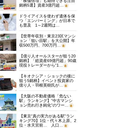
「株価倍増」も期待できる注目
銘柄5選】資産3億円超…
ドライアイスを使わず遺体を保
つ「エンバーミング」が日本で
も普及 1～2週間は…
【世帯年収別・東京23区マンシ
ョン「狙い目駅」を大公開】年
収500万円、700万円…
【億り人オールスターが狙う20
銘柄】「総資産69億円超」90歳
現役トレーダーから“1…
【キオクシア・ショックの後に
狙う5銘柄】イベント投資家の
億り人・羽根英樹氏が…
【大阪の不動産価格「危ない
駅」ランキング】“中古マンシ
ョン売れ行き鈍化”のワー…
【東京“真の実力がある駅”ラン
キング70】1位・代々木上原、2
位・水天宮前… 人口…