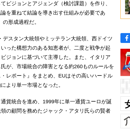
ってビジョンとアジェンダ（検討課題）を作り、
議論を重ねて結論を導き出す仕組みが必要であ
）の形成過程だ。
・デスタン大統領やミッテラン大統領、西ドイツ
といった構想力のある知恵者が、二度と戦争が起
うビジョンに基づいて主導した。また、イタリア
氏が、市場統合の障害となる約260ものルールを
・レポート』をまとめ、EUはその高いハードル
約により単一市場となった。
貨統合を進め、1999年に単一通貨ユーロが誕
統領の顧問を務めたジャック・アタリ氏らの賢者