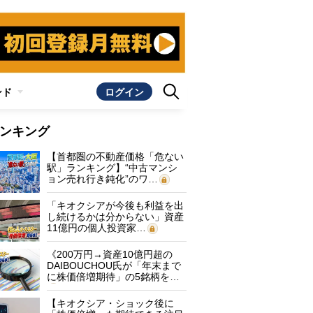
ンド
ログイン
ンキング
【首都圏の不動産価格「危ない
駅」ランキング】“中古マンシ
ョン売れ行き鈍化”のワ…
「キオクシアが今後も利益を出
し続けるかは分からない」資産
11億円の個人投資家…
《200万円→資産10億円超の
DAIBOUCHOU氏が「年末まで
に株価倍増期待」の5銘柄を…
【キオクシア・ショック後に