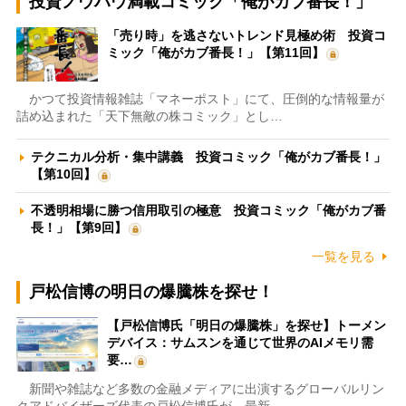
投資ノウハウ満載コミック「俺がカブ番長！」
「売り時」を逃さないトレンド見極め術 投資コ
ミック「俺がカブ番長！」【第11回】
かつて投資情報雑誌「マネーポスト」にて、圧倒的な情報量が
詰め込まれた「天下無敵の株コミック」とし…
テクニカル分析・集中講義 投資コミック「俺がカブ番長！」
【第10回】
不透明相場に勝つ信用取引の極意 投資コミック「俺がカブ番
長！」【第9回】
一覧を見る
戸松信博の明日の爆騰株を探せ！
【戸松信博氏「明日の爆騰株」を探せ】トーメン
デバイス：サムスンを通じて世界のAIメモリ需
要…
新聞や雑誌など多数の金融メディアに出演するグローバルリン