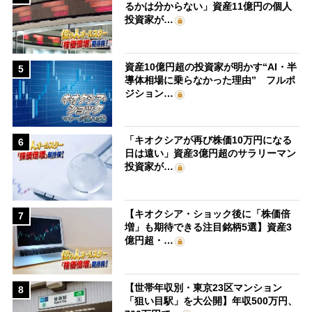
るかは分からない」資産11億円の個人
投資家が…
資産10億円超の投資家が明かす“AI・半
5
導体相場に乗らなかった理由” フルポ
ジション…
「キオクシアが再び株価10万円になる
6
日は遠い」資産3億円超のサラリーマン
投資家が…
【キオクシア・ショック後に「株価倍
7
増」も期待できる注目銘柄5選】資産3
億円超・…
【世帯年収別・東京23区マンション
8
「狙い目駅」を大公開】年収500万円、