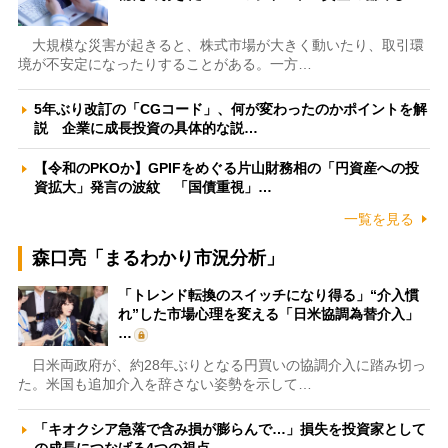
大規模な災害が起きると、株式市場が大きく動いたり、取引環
境が不安定になったりすることがある。一方…
5年ぶり改訂の「CGコード」、何が変わったのかポイントを解
説 企業に成長投資の具体的な説…
【令和のPKOか】GPIFをめぐる片山財務相の「円資産への投
資拡大」発言の波紋 「国債重視」…
一覧を見る
森口亮「まるわかり市況分析」
「トレンド転換のスイッチになり得る」“介入慣
れ”した市場心理を変える「日米協調為替介入」
…
日米両政府が、約28年ぶりとなる円買いの協調介入に踏み切っ
た。米国も追加介入を辞さない姿勢を示して…
「キオクシア急落で含み損が膨らんで…」損失を投資家として