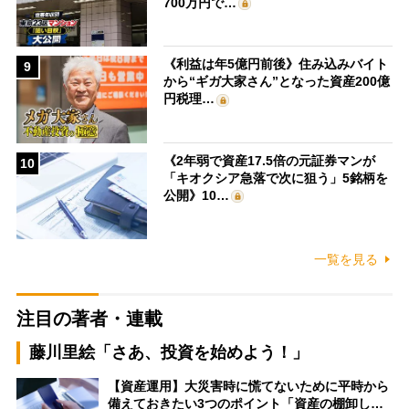
700万円で…
《利益は年5億円前後》住み込みバイト
9
から“ギガ大家さん”となった資産200億
円税理…
《2年弱で資産17.5倍の元証券マンが
10
「キオクシア急落で次に狙う」5銘柄を
公開》10…
一覧を見る
注目の著者・連載
藤川里絵「さあ、投資を始めよう！」
【資産運用】大災害時に慌てないために平時から
備えておきたい3つのポイント「資産の棚卸し…