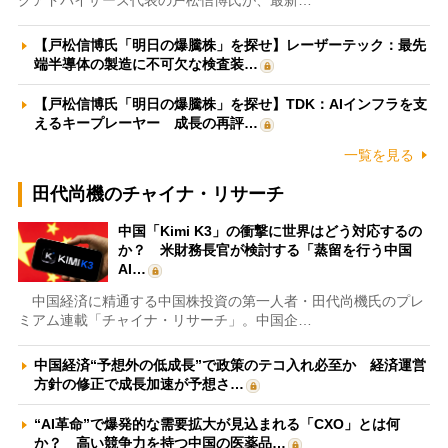
クアドバイザーズ代表の戸松信博氏が、最新…
【戸松信博氏「明日の爆騰株」を探せ】レーザーテック：最先
端半導体の製造に不可欠な検査装…
【戸松信博氏「明日の爆騰株」を探せ】TDK：AIインフラを支
えるキープレーヤー 成長の再評…
一覧を見る
田代尚機のチャイナ・リサーチ
中国「Kimi K3」の衝撃に世界はどう対応するの
か？ 米財務長官が検討する「蒸留を行う中国
AI…
中国経済に精通する中国株投資の第一人者・田代尚機氏のプレ
ミアム連載「チャイナ・リサーチ」。中国企…
中国経済“予想外の低成長”で政策のテコ入れ必至か 経済運営
方針の修正で成長加速が予想さ…
“AI革命”で爆発的な需要拡大が見込まれる「CXO」とは何
か？ 高い競争力を持つ中国の医薬品…