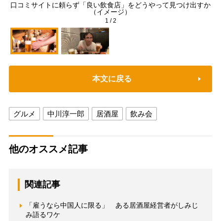
口コミサイトに頼らず「良い飲食店」をどうやって見つけ出すか
「
（イメージ）
1
/
2
本文に戻る
グルメ
中川淳一郎
居酒屋
飲み会
他のオススメ記事
関連記事
「雇うなら中国人に限る」 ある居酒屋経営者がしみじ
み語るワケ