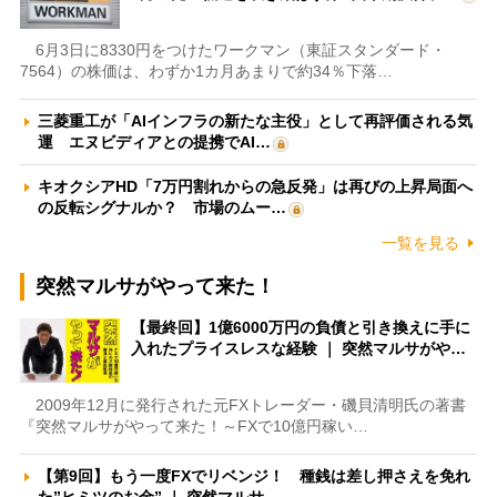
6月3日に8330円をつけたワークマン（東証スタンダード・
7564）の株価は、わずか1カ月あまりで約34％下落…
三菱重工が「AIインフラの新たな主役」として再評価される気
運 エヌビディアとの提携でAI…
キオクシアHD「7万円割れからの急反発」は再びの上昇局面へ
の反転シグナルか？ 市場のムー…
一覧を見る
突然マルサがやって来た！
【最終回】1億6000万円の負債と引き換えに手に
入れたプライスレスな経験 ｜ 突然マルサがや…
2009年12月に発行された元FXトレーダー・磯貝清明氏の著書
『突然マルサがやって来た！～FXで10億円稼い…
【第9回】もう一度FXでリベンジ！ 種銭は差し押さえを免れ