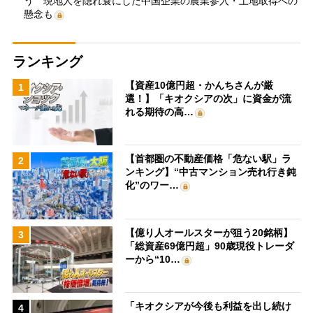
う 現地人を隠れ蓑にした中国企業の農業参入・土地取得への
懸念も
ランキング
【資産10億円超・かんちさんが厳
1
選！】「キオクシアの次」に資金が流
れる期待の高…
【首都圏の不動産価格「危ない駅」ラ
2
ンキング】“中古マンション売れ行き鈍
化”のワー…
【億り人オールスターが狙う20銘柄】
3
「総資産69億円超」90歳現役トレーダ
ーから“10…
「キオクシアが今後も利益を出し続け
4