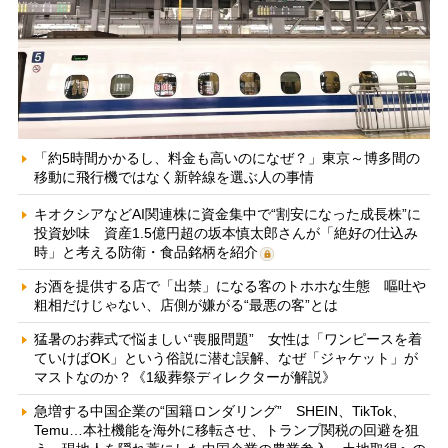
「約5時間かかるし、料金も高いのになぜ？」東京～博多間の
移動に飛行機ではなく新幹線を選ぶ人の事情
キオクシアなどAI関連株に資金集中で“割安になった成長株”に
投資妙味 資産1.5億円超の坂本慎太郎さんが「絶好の仕込み
時」と考える防衛・食品銘柄を紹介
お酒を提供する店で「出禁」になる客のトホホな生態 嘔吐や
粗相だけじゃない、店側が嫌がる“最悪の客”とは
猛暑のお葬式で悩ましい“喪服問題” 女性は「ワンピースを着
ていけばOK」という俗説に潜む誤解、なぜ「ジャケット」が
マストなのか？《1級葬祭ディレクターが解説》
急増する中国企業の“国籍ロンダリング” SHEIN、TikTok、
Temu…本社機能を海外に移転させ、トランプ関税の回避を狙