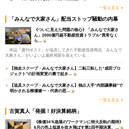
一覧を見る
「みんなで大家さん」配当ストップ騒動の内幕
《ついに見えた問題の核心》「みんなで大家さ
ん」2000億円超不動産投資トラブル“異常なく
ら…
本誌『週刊ポスト』が追及してきた不動産投資商品「みんなで
大家さん」がいよいよ最終局面を迎えている…
【独走スクープ・みんなで大家さん】二転三転した“成田プロ
ジェクト”の計画変更の裏で起き…
【追及スクープ・みんなで大家さん】独占入手“内部議事録”で
明かされる柳瀬健一・代表の思…
一覧を見る
古賀真人「発掘！好決算銘柄」
《株価34％急落のワークマンに特大反転の期待》
6月の売上低迷を吹き飛ばす第1四半期決算、…