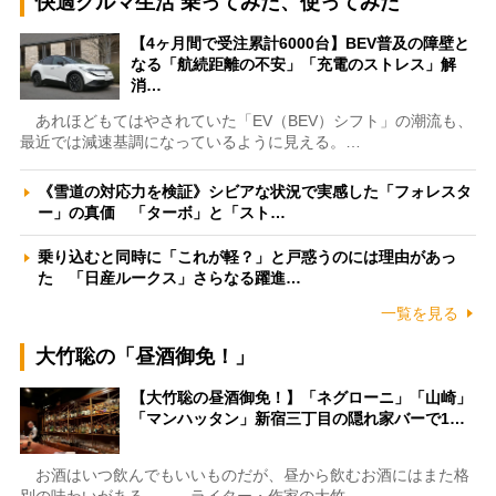
快適クルマ生活 乗ってみた、使ってみた
【4ヶ月間で受注累計6000台】BEV普及の障壁と
なる「航続距離の不安」「充電のストレス」解
消…
あれほどもてはやされていた「EV（BEV）シフト」の潮流も、
最近では減速基調になっているように見える。…
《雪道の対応力を検証》シビアな状況で実感した「フォレスタ
ー」の真価 「ターボ」と「スト…
乗り込むと同時に「これが軽？」と戸惑うのには理由があっ
た 「日産ルークス」さらなる躍進…
一覧を見る
大竹聡の「昼酒御免！」
【大竹聡の昼酒御免！】「ネグローニ」「山崎」
「マンハッタン」新宿三丁目の隠れ家バーで1…
お酒はいつ飲んでもいいものだが、昼から飲むお酒にはまた格