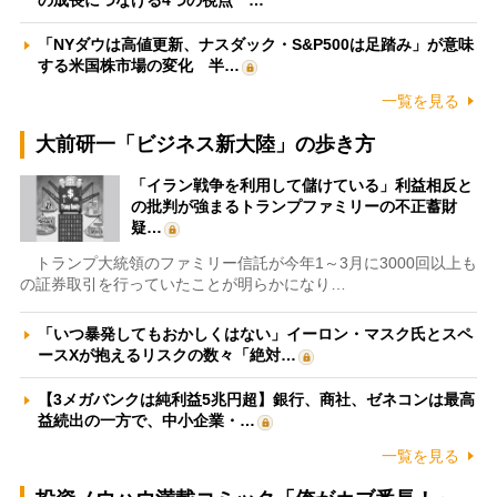
の成長につなげる4つの視点 …
「NYダウは高値更新、ナスダック・S&P500は足踏み」が意味
する米国株市場の変化 半…
一覧を見る
大前研一「ビジネス新大陸」の歩き方
「イラン戦争を利用して儲けている」利益相反と
の批判が強まるトランプファミリーの不正蓄財
疑…
トランプ大統領のファミリー信託が今年1～3月に3000回以上も
の証券取引を行っていたことが明らかになり…
「いつ暴発してもおかしくはない」イーロン・マスク氏とスペ
ースXが抱えるリスクの数々「絶対…
【3メガバンクは純利益5兆円超】銀行、商社、ゼネコンは最高
益続出の一方で、中小企業・…
一覧を見る