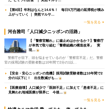
た”ヒミツのお金” ｜ 突然マルサ…
【第8回】年利はなんと14.6％！ 毎日5万円超の延滞税が積み
上がっていく ｜ 突然マルサ…
一覧を見る
河合雅司「人口減少ニッポンの活路」
【「警察官離れ」に歯止めはかかるか？】警察庁
が本気で取り組む「警察組織の構造改革」 実
現…
警察庁が目下、頭を悩ませているのが「警察官不足」だ。警察
官の採用試験の受験者数は10年間で2分の1以…
【安全・安心ニッポンの危機】採用試験受験者数は10年間で2
分の1以下に！ 出生数減がも…
【医療崩壊】人口減少で「医師不足」に加えて「患者不足」に
見舞われ地域医療が限界に 今後…
一覧を見る