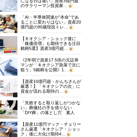
になる日は遠い」資産3億円超
のサラリーマン投資家…
「AI・半導体関連が“本命”であ
ることに変わりはない」資産20
億円超の90歳現役トレ…
【キオクシア・ショック後に
「株価倍増」も期待できる注目
銘柄5選】資産3億円超…
《2年弱で資産17.5倍の元証券
マンが「キオクシア急落で次に
狙う」5銘柄を公開》1…
【資産10億円超・かんちさんが
厳選！】「キオクシアの次」に
資金が流れる期待の…
「失敗すると取り返しがつかな
い」葬儀社の手を借りない
「DIY葬」の落とし穴 素人
に…
【資産11億円マック・チェリー
さん厳選「キオクシア・ショッ
ク」後に大化け期待4…