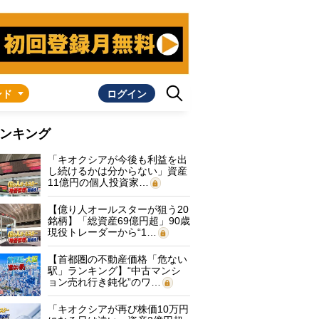
ンド
ログイン
ンキング
「キオクシアが今後も利益を出
し続けるかは分からない」資産
11億円の個人投資家…
【億り人オールスターが狙う20
銘柄】「総資産69億円超」90歳
現役トレーダーから“1…
【首都圏の不動産価格「危ない
駅」ランキング】“中古マンシ
ョン売れ行き鈍化”のワ…
「キオクシアが再び株価10万円