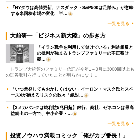
「NYダウは高値更新、ナスダック・S&P500は足踏み」が意味
する米国株市場の変化 半…
一覧を見る
大前研一「ビジネス新大陸」の歩き方
「イラン戦争を利用して儲けている」利益相反と
の批判が強まるトランプファミリーの不正蓄財
疑…
トランプ大統領のファミリー信託が今年1～3月に3000回以上も
の証券取引を行っていたことが明らかになり…
「いつ暴発してもおかしくはない」イーロン・マスク氏とスペ
ースXが抱えるリスクの数々「絶対…
【3メガバンクは純利益5兆円超】銀行、商社、ゼネコンは最高
益続出の一方で、中小企業・…
一覧を見る
投資ノウハウ満載コミック「俺がカブ番長！」