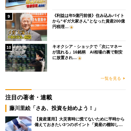
《利益は年5億円前後》住み込みバイト
9
から“ギガ大家さん”となった資産200億
円税理…
キオクシア・ショックで「次にマネー
10
が流れる」16銘柄 AI相場の裏で割安
に放置され…
一覧を見る
注目の著者・連載
藤川里絵「さあ、投資を始めよう！」
【資産運用】大災害時に慌てないために平時から
備えておきたい3つのポイント「資産の棚卸し…