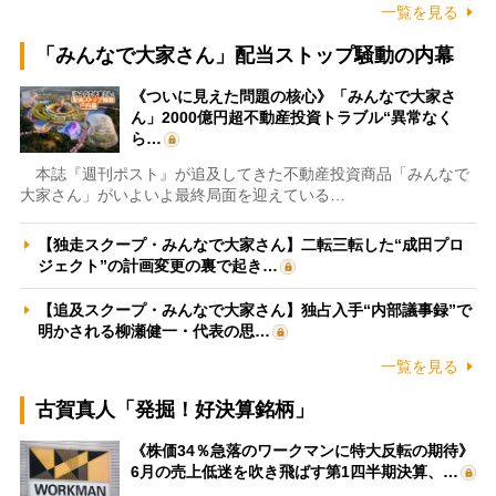
一覧を見る
「みんなで大家さん」配当ストップ騒動の内幕
《ついに見えた問題の核心》「みんなで大家さ
ん」2000億円超不動産投資トラブル“異常なく
ら…
本誌『週刊ポスト』が追及してきた不動産投資商品「みんなで
大家さん」がいよいよ最終局面を迎えている…
【独走スクープ・みんなで大家さん】二転三転した“成田プロ
ジェクト”の計画変更の裏で起き…
【追及スクープ・みんなで大家さん】独占入手“内部議事録”で
明かされる柳瀬健一・代表の思…
一覧を見る
古賀真人「発掘！好決算銘柄」
《株価34％急落のワークマンに特大反転の期待》
6月の売上低迷を吹き飛ばす第1四半期決算、…