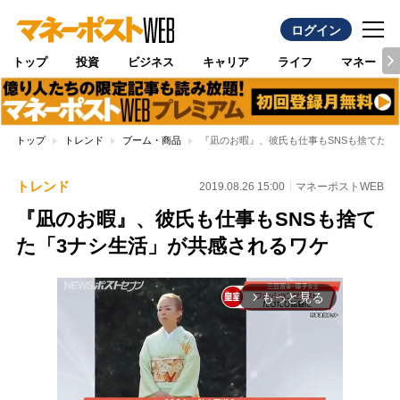
ログイン
トップ
投資
ビジネス
キャリア
ライフ
マネー
トップ
トレンド
ブーム・商品
『凪のお暇』、彼氏も仕事もSNSも捨てた「
トレンド
2019.08.26 15:00
マネーポストWEB
『凪のお暇』、彼氏も仕事もSNSも捨て
た「3ナシ生活」が共感されるワケ
もっと見る
arrow_forward_ios