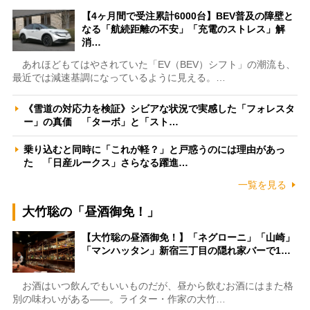
【4ヶ月間で受注累計6000台】BEV普及の障壁と
なる「航続距離の不安」「充電のストレス」解
消…
あれほどもてはやされていた「EV（BEV）シフト」の潮流も、
最近では減速基調になっているように見える。…
《雪道の対応力を検証》シビアな状況で実感した「フォレスタ
ー」の真価 「ターボ」と「スト…
乗り込むと同時に「これが軽？」と戸惑うのには理由があっ
た 「日産ルークス」さらなる躍進…
一覧を見る
大竹聡の「昼酒御免！」
【大竹聡の昼酒御免！】「ネグローニ」「山崎」
「マンハッタン」新宿三丁目の隠れ家バーで1…
お酒はいつ飲んでもいいものだが、昼から飲むお酒にはまた格
別の味わいがある――。ライター・作家の大竹…