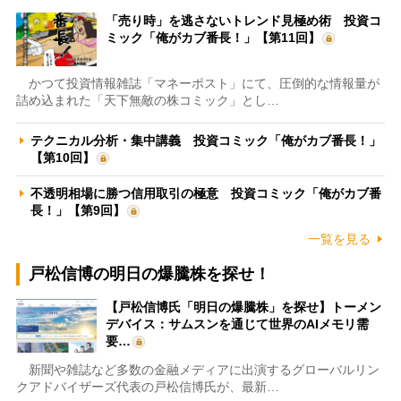
「売り時」を逃さないトレンド見極め術 投資コ
ミック「俺がカブ番長！」【第11回】
かつて投資情報雑誌「マネーポスト」にて、圧倒的な情報量が
詰め込まれた「天下無敵の株コミック」とし…
テクニカル分析・集中講義 投資コミック「俺がカブ番長！」
【第10回】
不透明相場に勝つ信用取引の極意 投資コミック「俺がカブ番
長！」【第9回】
一覧を見る
戸松信博の明日の爆騰株を探せ！
【戸松信博氏「明日の爆騰株」を探せ】トーメン
デバイス：サムスンを通じて世界のAIメモリ需
要…
新聞や雑誌など多数の金融メディアに出演するグローバルリン
クアドバイザーズ代表の戸松信博氏が、最新…