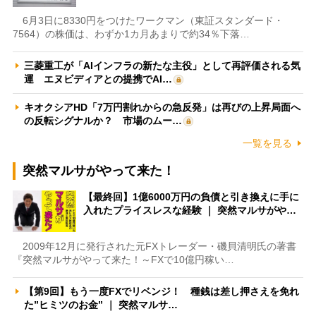
6月3日に8330円をつけたワークマン（東証スタンダード・
7564）の株価は、わずか1カ月あまりで約34％下落…
三菱重工が「AIインフラの新たな主役」として再評価される気
運 エヌビディアとの提携でAI…
キオクシアHD「7万円割れからの急反発」は再びの上昇局面へ
の反転シグナルか？ 市場のムー…
一覧を見る
突然マルサがやって来た！
【最終回】1億6000万円の負債と引き換えに手に
入れたプライスレスな経験 ｜ 突然マルサがや…
2009年12月に発行された元FXトレーダー・磯貝清明氏の著書
『突然マルサがやって来た！～FXで10億円稼い…
【第9回】もう一度FXでリベンジ！ 種銭は差し押さえを免れ
た”ヒミツのお金” ｜ 突然マルサ…