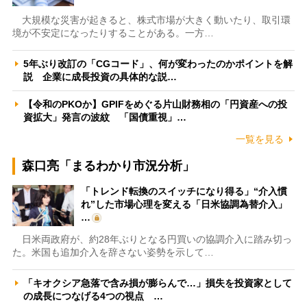
大規模な災害が起きると、株式市場が大きく動いたり、取引環
境が不安定になったりすることがある。一方…
5年ぶり改訂の「CGコード」、何が変わったのかポイントを解
説 企業に成長投資の具体的な説…
【令和のPKOか】GPIFをめぐる片山財務相の「円資産への投
資拡大」発言の波紋 「国債重視」…
一覧を見る
森口亮「まるわかり市況分析」
「トレンド転換のスイッチになり得る」“介入慣
れ”した市場心理を変える「日米協調為替介入」
…
日米両政府が、約28年ぶりとなる円買いの協調介入に踏み切っ
た。米国も追加介入を辞さない姿勢を示して…
「キオクシア急落で含み損が膨らんで…」損失を投資家として
の成長につなげる4つの視点 …