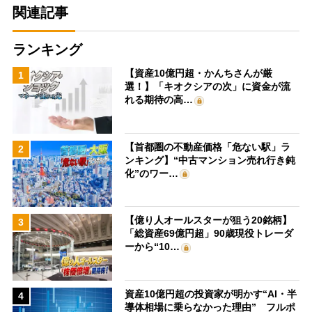
関連記事
ランキング
【資産10億円超・かんちさんが厳
1
選！】「キオクシアの次」に資金が流
れる期待の高…
【首都圏の不動産価格「危ない駅」ラ
2
ンキング】“中古マンション売れ行き鈍
化”のワー…
【億り人オールスターが狙う20銘柄】
3
「総資産69億円超」90歳現役トレーダ
ーから“10…
資産10億円超の投資家が明かす“AI・半
4
導体相場に乗らなかった理由” フルポ