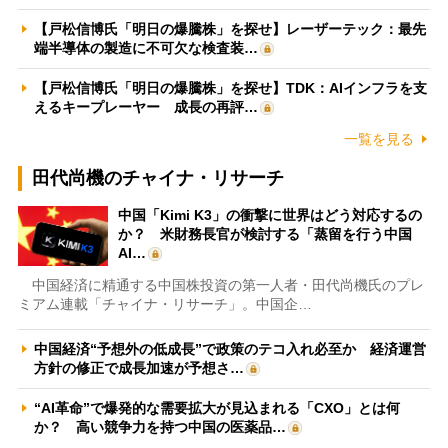
【戸松信博氏「明日の爆騰株」を探せ】レーザーテック：最先
端半導体の製造に不可欠な検査装…
【戸松信博氏「明日の爆騰株」を探せ】TDK：AIインフラを支
えるキープレーヤー 成長の再評…
一覧を見る
田代尚機のチャイナ・リサーチ
中国「Kimi K3」の衝撃に世界はどう対応するの
か？ 米財務長官が検討する「蒸留を行う中国
AI…
中国経済に精通する中国株投資の第一人者・田代尚機氏のプレ
ミアム連載「チャイナ・リサーチ」。中国企…
中国経済“予想外の低成長”で政策のテコ入れ必至か 経済運営
方針の修正で成長加速が予想さ…
“AI革命”で爆発的な需要拡大が見込まれる「CXO」とは何
か？ 高い競争力を持つ中国の医薬品…