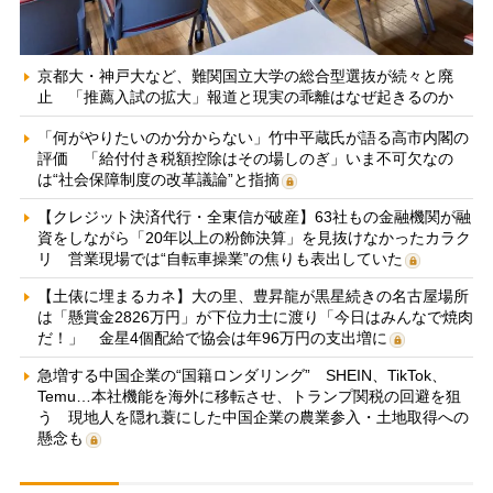
京都大・神戸大など、難関国立大学の総合型選抜が続々と廃
止 「推薦入試の拡大」報道と現実の乖離はなぜ起きるのか
「何がやりたいのか分からない」竹中平蔵氏が語る高市内閣の
評価 「給付付き税額控除はその場しのぎ」いま不可欠なの
は“社会保障制度の改革議論”と指摘
【クレジット決済代行・全東信が破産】63社もの金融機関が融
資をしながら「20年以上の粉飾決算」を見抜けなかったカラク
リ 営業現場では“自転車操業”の焦りも表出していた
【土俵に埋まるカネ】大の里、豊昇龍が黒星続きの名古屋場所
は「懸賞金2826万円」が下位力士に渡り「今日はみんなで焼肉
だ！」 金星4個配給で協会は年96万円の支出増に
急増する中国企業の“国籍ロンダリング” SHEIN、TikTok、
Temu…本社機能を海外に移転させ、トランプ関税の回避を狙
う 現地人を隠れ蓑にした中国企業の農業参入・土地取得への
懸念も