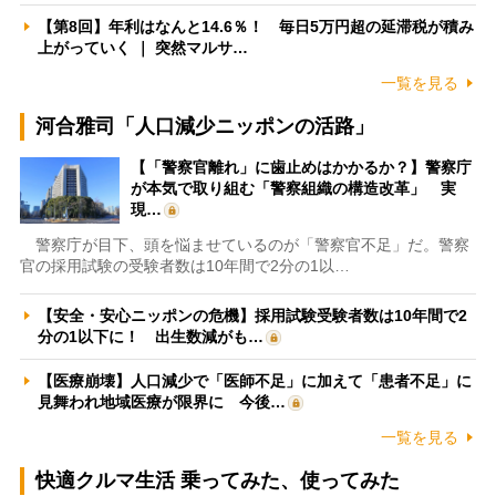
【第8回】年利はなんと14.6％！ 毎日5万円超の延滞税が積み
上がっていく ｜ 突然マルサ…
一覧を見る
河合雅司「人口減少ニッポンの活路」
【「警察官離れ」に歯止めはかかるか？】警察庁
が本気で取り組む「警察組織の構造改革」 実
現…
警察庁が目下、頭を悩ませているのが「警察官不足」だ。警察
官の採用試験の受験者数は10年間で2分の1以…
【安全・安心ニッポンの危機】採用試験受験者数は10年間で2
分の1以下に！ 出生数減がも…
【医療崩壊】人口減少で「医師不足」に加えて「患者不足」に
見舞われ地域医療が限界に 今後…
一覧を見る
快適クルマ生活 乗ってみた、使ってみた