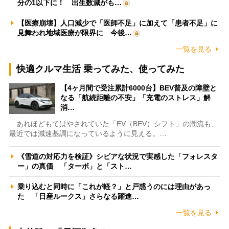
分の1以下に！ 出生数減がも…
【医療崩壊】人口減少で「医師不足」に加えて「患者不足」に
見舞われ地域医療が限界に 今後…
一覧を見る
快適クルマ生活 乗ってみた、使ってみた
【4ヶ月間で受注累計6000台】BEV普及の障壁と
なる「航続距離の不安」「充電のストレス」解
消…
あれほどもてはやされていた「EV（BEV）シフト」の潮流も、
最近では減速基調になっているように見える。…
《雪道の対応力を検証》シビアな状況で実感した「フォレスタ
ー」の真価 「ターボ」と「スト…
乗り込むと同時に「これが軽？」と戸惑うのには理由があっ
た 「日産ルークス」さらなる躍進…
一覧を見る