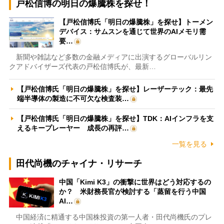
戸松信博の明日の爆騰株を探せ！
【戸松信博氏「明日の爆騰株」を探せ】トーメン
デバイス：サムスンを通じて世界のAIメモリ需
要…
新聞や雑誌など多数の金融メディアに出演するグローバルリン
クアドバイザーズ代表の戸松信博氏が、最新…
【戸松信博氏「明日の爆騰株」を探せ】レーザーテック：最先
端半導体の製造に不可欠な検査装…
【戸松信博氏「明日の爆騰株」を探せ】TDK：AIインフラを支
えるキープレーヤー 成長の再評…
一覧を見る
田代尚機のチャイナ・リサーチ
中国「Kimi K3」の衝撃に世界はどう対応するの
か？ 米財務長官が検討する「蒸留を行う中国
AI…
中国経済に精通する中国株投資の第一人者・田代尚機氏のプレ