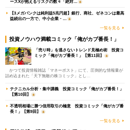
ースXが抱えるリスクの数々「絶対…
【3メガバンクは純利益5兆円超】銀行、商社、ゼネコンは最高
益続出の一方で、中小企業・…
一覧を見る
投資ノウハウ満載コミック「俺がカブ番長！」
「売り時」を逃さないトレンド見極め術 投資コ
ミック「俺がカブ番長！」【第11回】
かつて投資情報雑誌「マネーポスト」にて、圧倒的な情報量が
詰め込まれた「天下無敵の株コミック」とし…
テクニカル分析・集中講義 投資コミック「俺がカブ番長！」
【第10回】
不透明相場に勝つ信用取引の極意 投資コミック「俺がカブ番
長！」【第9回】
一覧を見る