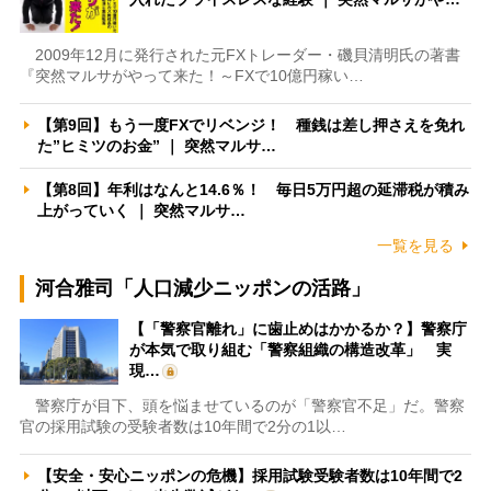
2009年12月に発行された元FXトレーダー・磯貝清明氏の著書
『突然マルサがやって来た！～FXで10億円稼い…
【第9回】もう一度FXでリベンジ！ 種銭は差し押さえを免れ
た”ヒミツのお金” ｜ 突然マルサ…
【第8回】年利はなんと14.6％！ 毎日5万円超の延滞税が積み
上がっていく ｜ 突然マルサ…
一覧を見る
河合雅司「人口減少ニッポンの活路」
【「警察官離れ」に歯止めはかかるか？】警察庁
が本気で取り組む「警察組織の構造改革」 実
現…
警察庁が目下、頭を悩ませているのが「警察官不足」だ。警察
官の採用試験の受験者数は10年間で2分の1以…
【安全・安心ニッポンの危機】採用試験受験者数は10年間で2