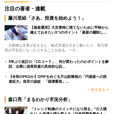
注目の著者・連載
藤川里絵「さあ、投資を始めよう！」
【資産運用】大災害時に慌てないために平時から
備えておきたい3つのポイント「資産の棚卸し…
大規模な災害が起きると、株式市場が大きく動いたり、取引環
境が不安定になったりすることがある。一方…
5年ぶり改訂の「CGコード」、何が変わったのかポイントを解
説 企業に成長投資の具体的な説…
【令和のPKOか】GPIFをめぐる片山財務相の「円資産への投
資拡大」発言の波紋 「国債重視」…
一覧を見る
森口亮「まるわかり市況分析」
「トレンド転換のスイッチになり得る」“介入慣
れ”した市場心理を変える「日米協調為替介入」