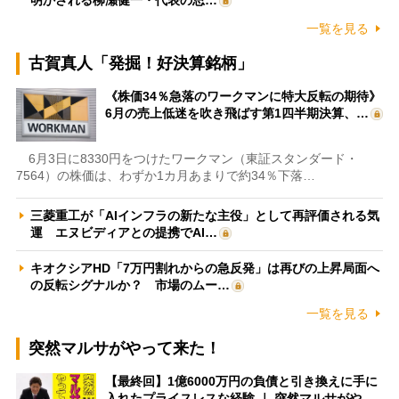
一覧を見る
古賀真人「発掘！好決算銘柄」
《株価34％急落のワークマンに特大反転の期待》
6月の売上低迷を吹き飛ばす第1四半期決算、…
6月3日に8330円をつけたワークマン（東証スタンダード・
7564）の株価は、わずか1カ月あまりで約34％下落…
三菱重工が「AIインフラの新たな主役」として再評価される気
運 エヌビディアとの提携でAI…
キオクシアHD「7万円割れからの急反発」は再びの上昇局面へ
の反転シグナルか？ 市場のムー…
一覧を見る
突然マルサがやって来た！
【最終回】1億6000万円の負債と引き換えに手に
入れたプライスレスな経験 ｜ 突然マルサがや…