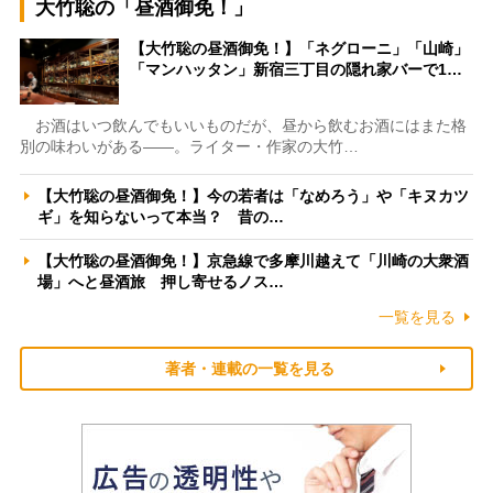
大竹聡の「昼酒御免！」
【大竹聡の昼酒御免！】「ネグローニ」「山崎」
「マンハッタン」新宿三丁目の隠れ家バーで1…
お酒はいつ飲んでもいいものだが、昼から飲むお酒にはまた格
別の味わいがある――。ライター・作家の大竹…
【大竹聡の昼酒御免！】今の若者は「なめろう」や「キヌカツ
ギ」を知らないって本当？ 昔の…
【大竹聡の昼酒御免！】京急線で多摩川越えて「川崎の大衆酒
場」へと昼酒旅 押し寄せるノス…
一覧を見る
著者・連載の一覧を見る