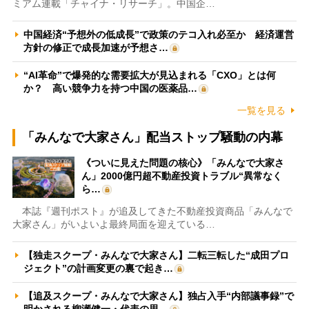
ミアム連載「チャイナ・リサーチ」。中国企…
中国経済“予想外の低成長”で政策のテコ入れ必至か 経済運営
方針の修正で成長加速が予想さ…
“AI革命”で爆発的な需要拡大が見込まれる「CXO」とは何
か？ 高い競争力を持つ中国の医薬品…
一覧を見る
「みんなで大家さん」配当ストップ騒動の内幕
《ついに見えた問題の核心》「みんなで大家さ
ん」2000億円超不動産投資トラブル“異常なく
ら…
本誌『週刊ポスト』が追及してきた不動産投資商品「みんなで
大家さん」がいよいよ最終局面を迎えている…
【独走スクープ・みんなで大家さん】二転三転した“成田プロ
ジェクト”の計画変更の裏で起き…
【追及スクープ・みんなで大家さん】独占入手“内部議事録”で
明かされる柳瀬健一・代表の思…