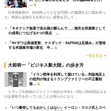
…
日米両政府が、約28年ぶりとなる円買いの協調介入に踏み切っ
た。米国も追加介入を辞さない姿勢を示して…
「キオクシア急落で含み損が膨らんで…」損失を投資家として
の成長につなげる4つの視点 …
「NYダウは高値更新、ナスダック・S&P500は足踏み」が意味
する米国株市場の変化 半…
一覧を見る
大前研一「ビジネス新大陸」の歩き方
「イラン戦争を利用して儲けている」利益相反と
の批判が強まるトランプファミリーの不正蓄財
疑…
トランプ大統領のファミリー信託が今年1～3月に3000回以上も
の証券取引を行っていたことが明らかになり…
「いつ暴発してもおかしくはない」イーロン・マスク氏とスペ