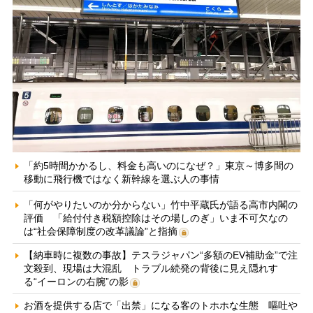
「約5時間かかるし、料金も高いのになぜ？」東京～博多間の
移動に飛行機ではなく新幹線を選ぶ人の事情
「何がやりたいのか分からない」竹中平蔵氏が語る高市内閣の
評価 「給付付き税額控除はその場しのぎ」いま不可欠なの
は“社会保障制度の改革議論”と指摘
【納車時に複数の事故】テスラジャパン“多額のEV補助金”で注
文殺到、現場は大混乱 トラブル続発の背後に見え隠れす
る“イーロンの右腕”の影
お酒を提供する店で「出禁」になる客のトホホな生態 嘔吐や