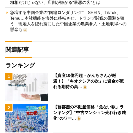
粗相だけじゃない、店側が嫌がる“最悪の客”とは
急増する中国企業の“国籍ロンダリング” SHEIN、TikTok、
Temu…本社機能を海外に移転させ、トランプ関税の回避を狙
う 現地人を隠れ蓑にした中国企業の農業参入・土地取得への
懸念も
関連記事
ランキング
【資産10億円超・かんちさんが厳
1
選！】「キオクシアの次」に資金が流
れる期待の高…
【首都圏の不動産価格「危ない駅」ラ
2
ンキング】“中古マンション売れ行き鈍
化”のワー…