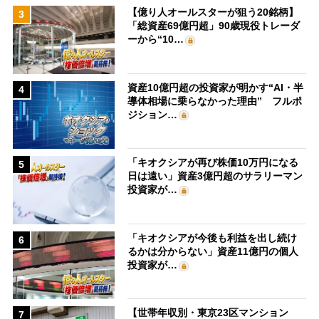
【億り人オールスターが狙う20銘柄】
3
「総資産69億円超」90歳現役トレーダ
ーから“10…
資産10億円超の投資家が明かす“AI・半
4
導体相場に乗らなかった理由” フルポ
ジション…
「キオクシアが再び株価10万円になる
5
日は遠い」資産3億円超のサラリーマン
投資家が…
「キオクシアが今後も利益を出し続け
6
るかは分からない」資産11億円の個人
投資家が…
【世帯年収別・東京23区マンション
7