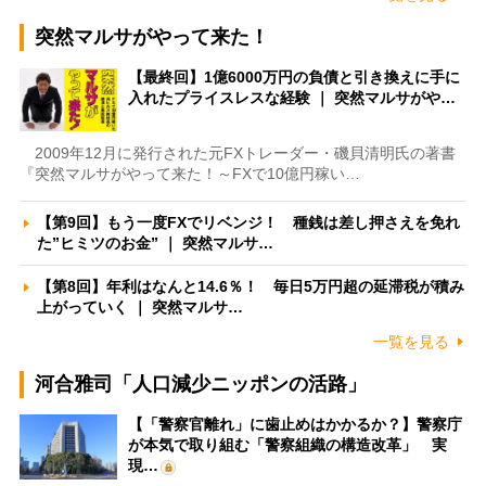
突然マルサがやって来た！
【最終回】1億6000万円の負債と引き換えに手に
入れたプライスレスな経験 ｜ 突然マルサがや…
2009年12月に発行された元FXトレーダー・磯貝清明氏の著書
『突然マルサがやって来た！～FXで10億円稼い…
【第9回】もう一度FXでリベンジ！ 種銭は差し押さえを免れ
た”ヒミツのお金” ｜ 突然マルサ…
【第8回】年利はなんと14.6％！ 毎日5万円超の延滞税が積み
上がっていく ｜ 突然マルサ…
一覧を見る
河合雅司「人口減少ニッポンの活路」
【「警察官離れ」に歯止めはかかるか？】警察庁
が本気で取り組む「警察組織の構造改革」 実
現…