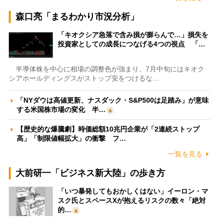
森口亮「まるわかり市況分析」
「キオクシア急落で含み損が膨らんで…」損失を
投資家としての成長につなげる4つの視点 「…
半導体株を中心に相場の調整色が強まり、7月中旬にはキオク
シアホールディングスがストップ安をつけるな…
「NYダウは高値更新、ナスダック・S&P500は足踏み」が意味
する米国株市場の変化 半…
【歴史的な爆騰劇】時価総額10兆円企業が「2連続ストップ
高」「制限値幅拡大」の衝撃 フ…
一覧を見る
大前研一「ビジネス新大陸」の歩き方
「いつ暴発してもおかしくはない」イーロン・マ
スク氏とスペースXが抱えるリスクの数々「絶対
的…