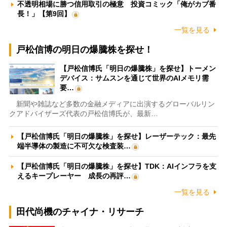
不透明相場に勝つ信用取引の極意 投資コミック「俺がカブ番
長！」【第9回】
一覧を見る
戸松信博の明日の爆騰株を探せ！
【戸松信博氏「明日の爆騰株」を探せ】トーメン
デバイス：サムスンを通じて世界のAIメモリ需
要…
新聞や雑誌など多数の金融メディアに出演するグローバルリン
クアドバイザーズ代表の戸松信博氏が、最新…
【戸松信博氏「明日の爆騰株」を探せ】レーザーテック：最先
端半導体の製造に不可欠な検査装…
【戸松信博氏「明日の爆騰株」を探せ】TDK：AIインフラを支
えるキープレーヤー 成長の再評…
一覧を見る
田代尚機のチャイナ・リサーチ