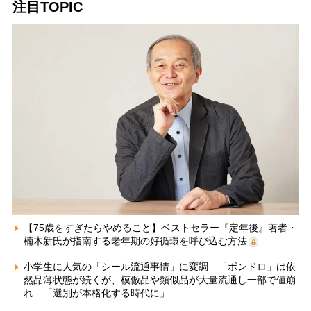
注目TOPIC
【75歳をすぎたらやめること】ベストセラー『定年後』著者・
楠木新氏が指南する老年期の好循環を呼び込む方法
小学生に人気の「シール流通事情」に変調 「ボンドロ」は依
然品薄状態が続くが、模倣品や類似品が大量流通し一部で値崩
れ 「選別が本格化する時代に」