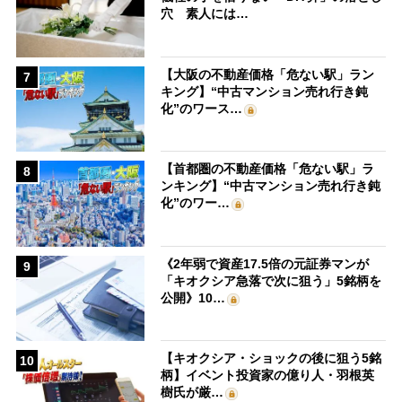
穴 素人には…
【大阪の不動産価格「危ない駅」ラン
7
キング】“中古マンション売れ行き鈍
化”のワース…
【首都圏の不動産価格「危ない駅」ラ
8
ンキング】“中古マンション売れ行き鈍
化”のワー…
《2年弱で資産17.5倍の元証券マンが
9
「キオクシア急落で次に狙う」5銘柄を
公開》10…
【キオクシア・ショックの後に狙う5銘
10
柄】イベント投資家の億り人・羽根英
樹氏が厳…