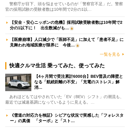
警察庁が目下、頭を悩ませているのが「警察官不足」だ。警察
官の採用試験の受験者数は10年間で2分の1以…
【安全・安心ニッポンの危機】採用試験受験者数は10年間で2
分の1以下に！ 出生数減がも…
【医療崩壊】人口減少で「医師不足」に加えて「患者不足」に
見舞われ地域医療が限界に 今後…
一覧を見る
快適クルマ生活 乗ってみた、使ってみた
【4ヶ月間で受注累計6000台】BEV普及の障壁と
なる「航続距離の不安」「充電のストレス」解
消…
あれほどもてはやされていた「EV（BEV）シフト」の潮流も、
最近では減速基調になっているように見える。…
《雪道の対応力を検証》シビアな状況で実感した「フォレスタ
ー」の真価 「ターボ」と「スト…