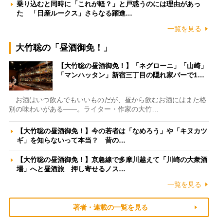
乗り込むと同時に「これが軽？」と戸惑うのには理由があっ
た 「日産ルークス」さらなる躍進…
一覧を見る
大竹聡の「昼酒御免！」
【大竹聡の昼酒御免！】「ネグローニ」「山崎」
「マンハッタン」新宿三丁目の隠れ家バーで1…
お酒はいつ飲んでもいいものだが、昼から飲むお酒にはまた格
別の味わいがある――。ライター・作家の大竹…
【大竹聡の昼酒御免！】今の若者は「なめろう」や「キヌカツ
ギ」を知らないって本当？ 昔の…
【大竹聡の昼酒御免！】京急線で多摩川越えて「川崎の大衆酒
場」へと昼酒旅 押し寄せるノス…
一覧を見る
著者・連載の一覧を見る