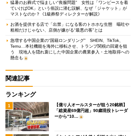
猛暑のお葬式で悩ましい“喪服問題” 女性は「ワンピースを着
ていけばOK」という俗説に潜む誤解、なぜ「ジャケット」が
マストなのか？《1級葬祭ディレクターが解説》
お酒を提供する店で「出禁」になる客のトホホな生態 嘔吐や
粗相だけじゃない、店側が嫌がる“最悪の客”とは
急増する中国企業の“国籍ロンダリング” SHEIN、TikTok、
Temu…本社機能を海外に移転させ、トランプ関税の回避を狙
う 現地人を隠れ蓑にした中国企業の農業参入・土地取得への
懸念も
関連記事
ランキング
【億り人オールスターが狙う20銘柄】
1
「総資産69億円超」90歳現役トレーダ
ーから“10…