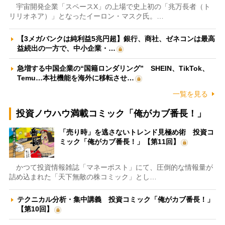
宇宙開発企業「スペースX」の上場で史上初の「兆万長者（ト
リリオネア）」となったイーロン・マスク氏。…
【3メガバンクは純利益5兆円超】銀行、商社、ゼネコンは最高
益続出の一方で、中小企業・…
急増する中国企業の“国籍ロンダリング” SHEIN、TikTok、
Temu…本社機能を海外に移転させ…
一覧を見る
投資ノウハウ満載コミック「俺がカブ番長！」
「売り時」を逃さないトレンド見極め術 投資コ
ミック「俺がカブ番長！」【第11回】
かつて投資情報雑誌「マネーポスト」にて、圧倒的な情報量が
詰め込まれた「天下無敵の株コミック」とし…
テクニカル分析・集中講義 投資コミック「俺がカブ番長！」
【第10回】