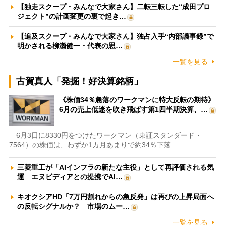
【独走スクープ・みんなで大家さん】二転三転した“成田プロ
ジェクト”の計画変更の裏で起き…
【追及スクープ・みんなで大家さん】独占入手“内部議事録”で
明かされる柳瀬健一・代表の思…
一覧を見る
古賀真人「発掘！好決算銘柄」
《株価34％急落のワークマンに特大反転の期待》
6月の売上低迷を吹き飛ばす第1四半期決算、…
6月3日に8330円をつけたワークマン（東証スタンダード・
7564）の株価は、わずか1カ月あまりで約34％下落…
三菱重工が「AIインフラの新たな主役」として再評価される気
運 エヌビディアとの提携でAI…
キオクシアHD「7万円割れからの急反発」は再びの上昇局面へ
の反転シグナルか？ 市場のムー…
一覧を見る