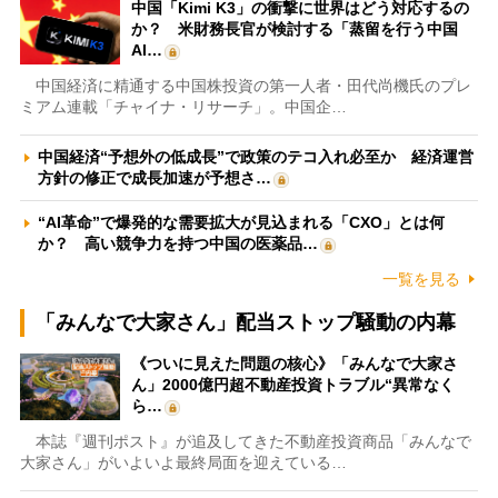
中国「Kimi K3」の衝撃に世界はどう対応するの
か？ 米財務長官が検討する「蒸留を行う中国
AI…
中国経済に精通する中国株投資の第一人者・田代尚機氏のプレ
ミアム連載「チャイナ・リサーチ」。中国企…
中国経済“予想外の低成長”で政策のテコ入れ必至か 経済運営
方針の修正で成長加速が予想さ…
“AI革命”で爆発的な需要拡大が見込まれる「CXO」とは何
か？ 高い競争力を持つ中国の医薬品…
一覧を見る
「みんなで大家さん」配当ストップ騒動の内幕
《ついに見えた問題の核心》「みんなで大家さ
ん」2000億円超不動産投資トラブル“異常なく
ら…
本誌『週刊ポスト』が追及してきた不動産投資商品「みんなで
大家さん」がいよいよ最終局面を迎えている…