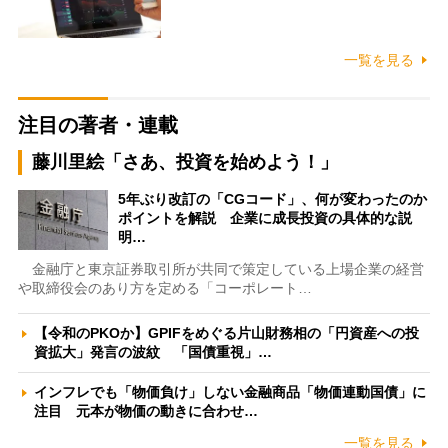
一覧を見る
注目の著者・連載
藤川里絵「さあ、投資を始めよう！」
5年ぶり改訂の「CGコード」、何が変わったのか
ポイントを解説 企業に成長投資の具体的な説
明…
金融庁と東京証券取引所が共同で策定している上場企業の経営
や取締役会のあり方を定める「コーポレート…
【令和のPKOか】GPIFをめぐる片山財務相の「円資産への投
資拡大」発言の波紋 「国債重視」…
インフレでも「物価負け」しない金融商品「物価連動国債」に
注目 元本が物価の動きに合わせ…
一覧を見る