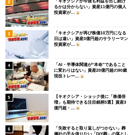
「キオクシアが今後も利益を出し続け
2
るかは分からない」資産11億円の個人
投資家が…
「キオクシアが再び株価10万円になる
3
日は遠い」資産3億円超のサラリーマン
投資家が…
「AI・半導体関連が“本命”であること
4
に変わりはない」資産20億円超の90歳
現役トレー…
【キオクシア・ショック後に「株価倍
5
増」も期待できる注目銘柄5選】資産3
億円超・…
「失敗すると取り返しがつかない」葬
6
儀社の手を借りない「DIY葬」の落とし