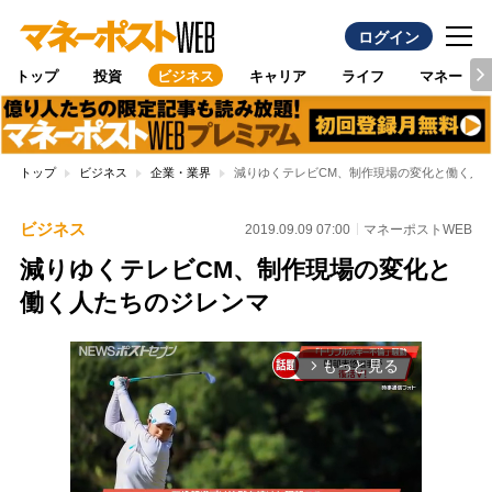
ログイン
トップ
投資
ビジネス
キャリア
ライフ
マネー
トップ
ビジネス
企業・業界
減りゆくテレビCM、制作現場の変化と働く人
ビジネス
2019.09.09 07:00
マネーポストWEB
減りゆくテレビCM、制作現場の変化と
働く人たちのジレンマ
もっと見る
arrow_forward_ios