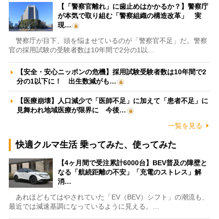
【「警察官離れ」に歯止めはかかるか？】警察庁
が本気で取り組む「警察組織の構造改革」 実
現…
警察庁が目下、頭を悩ませているのが「警察官不足」だ。警察
官の採用試験の受験者数は10年間で2分の1以…
【安全・安心ニッポンの危機】採用試験受験者数は10年間で2
分の1以下に！ 出生数減がも…
【医療崩壊】人口減少で「医師不足」に加えて「患者不足」に
見舞われ地域医療が限界に 今後…
一覧を見る
快適クルマ生活 乗ってみた、使ってみた
【4ヶ月間で受注累計6000台】BEV普及の障壁と
なる「航続距離の不安」「充電のストレス」解
消…
あれほどもてはやされていた「EV（BEV）シフト」の潮流も、
最近では減速基調になっているように見える。…