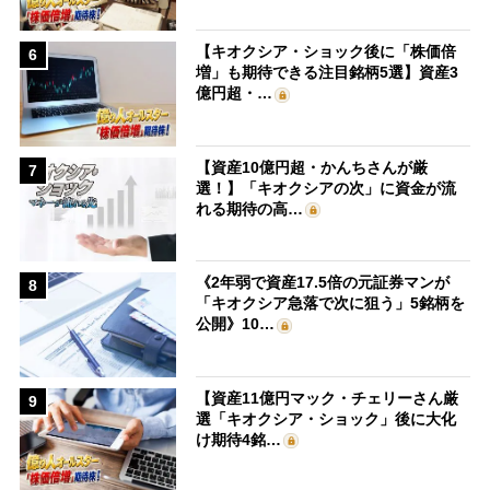
【キオクシア・ショック後に「株価倍
6
増」も期待できる注目銘柄5選】資産3
億円超・…
【資産10億円超・かんちさんが厳
7
選！】「キオクシアの次」に資金が流
れる期待の高…
《2年弱で資産17.5倍の元証券マンが
8
「キオクシア急落で次に狙う」5銘柄を
公開》10…
【資産11億円マック・チェリーさん厳
9
選「キオクシア・ショック」後に大化
け期待4銘…