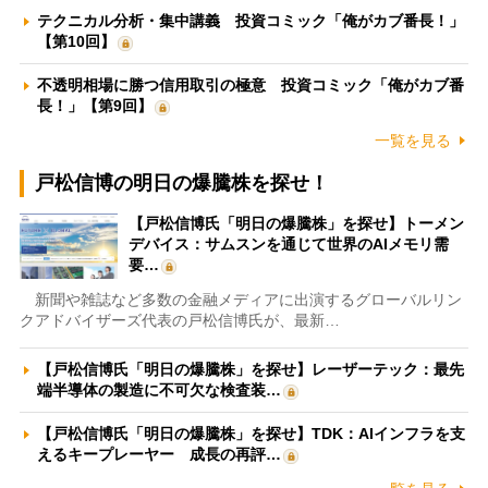
テクニカル分析・集中講義 投資コミック「俺がカブ番長！」
【第10回】
不透明相場に勝つ信用取引の極意 投資コミック「俺がカブ番
長！」【第9回】
一覧を見る
戸松信博の明日の爆騰株を探せ！
【戸松信博氏「明日の爆騰株」を探せ】トーメン
デバイス：サムスンを通じて世界のAIメモリ需
要…
新聞や雑誌など多数の金融メディアに出演するグローバルリン
クアドバイザーズ代表の戸松信博氏が、最新…
【戸松信博氏「明日の爆騰株」を探せ】レーザーテック：最先
端半導体の製造に不可欠な検査装…
【戸松信博氏「明日の爆騰株」を探せ】TDK：AIインフラを支
えるキープレーヤー 成長の再評…