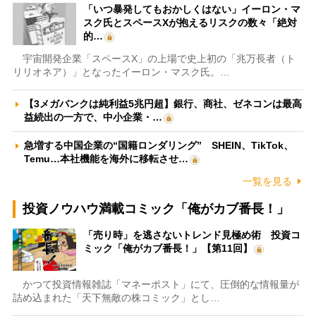
「いつ暴発してもおかしくはない」イーロン・マ
スク氏とスペースXが抱えるリスクの数々「絶対
的…
宇宙開発企業「スペースX」の上場で史上初の「兆万長者（ト
リリオネア）」となったイーロン・マスク氏。…
【3メガバンクは純利益5兆円超】銀行、商社、ゼネコンは最高
益続出の一方で、中小企業・…
急増する中国企業の“国籍ロンダリング” SHEIN、TikTok、
Temu…本社機能を海外に移転させ…
一覧を見る
投資ノウハウ満載コミック「俺がカブ番長！」
「売り時」を逃さないトレンド見極め術 投資コ
ミック「俺がカブ番長！」【第11回】
かつて投資情報雑誌「マネーポスト」にて、圧倒的な情報量が
詰め込まれた「天下無敵の株コミック」とし…