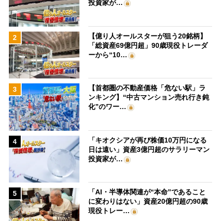
投資家が…
【億り人オールスターが狙う20銘柄】
2
「総資産69億円超」90歳現役トレーダ
ーから“10…
【首都圏の不動産価格「危ない駅」ラ
3
ンキング】“中古マンション売れ行き鈍
化”のワー…
「キオクシアが再び株価10万円になる
4
日は遠い」資産3億円超のサラリーマン
投資家が…
「AI・半導体関連が“本命”であること
5
に変わりはない」資産20億円超の90歳
現役トレー…