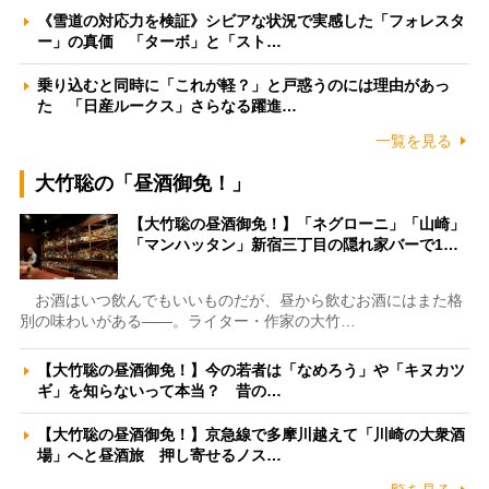
《雪道の対応力を検証》シビアな状況で実感した「フォレスタ
ー」の真価 「ターボ」と「スト…
乗り込むと同時に「これが軽？」と戸惑うのには理由があっ
た 「日産ルークス」さらなる躍進…
一覧を見る
大竹聡の「昼酒御免！」
【大竹聡の昼酒御免！】「ネグローニ」「山崎」
「マンハッタン」新宿三丁目の隠れ家バーで1…
お酒はいつ飲んでもいいものだが、昼から飲むお酒にはまた格
別の味わいがある――。ライター・作家の大竹…
【大竹聡の昼酒御免！】今の若者は「なめろう」や「キヌカツ
ギ」を知らないって本当？ 昔の…
【大竹聡の昼酒御免！】京急線で多摩川越えて「川崎の大衆酒
場」へと昼酒旅 押し寄せるノス…