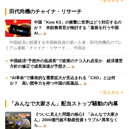
一覧を見る
田代尚機のチャイナ・リサーチ
中国「Kimi K3」の衝撃に世界はどう対応するの
か？ 米財務長官が検討する「蒸留を行う中国
AI…
中国経済に精通する中国株投資の第一人者・田代尚機氏のプレ
ミアム連載「チャイナ・リサーチ」。中国企…
中国経済“予想外の低成長”で政策のテコ入れ必至か 経済運営
方針の修正で成長加速が予想さ…
“AI革命”で爆発的な需要拡大が見込まれる「CXO」とは何
か？ 高い競争力を持つ中国の医薬品…
一覧を見る
「みんなで大家さん」配当ストップ騒動の内幕
《ついに見えた問題の核心》「みんなで大家さ
ん」2000億円超不動産投資トラブル“異常なく
ら…