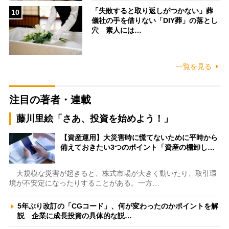
「失敗すると取り返しがつかない」葬
10
儀社の手を借りない「DIY葬」の落とし
穴 素人には…
一覧を見る
注目の著者・連載
藤川里絵「さあ、投資を始めよう！」
【資産運用】大災害時に慌てないために平時から
備えておきたい3つのポイント「資産の棚卸し…
大規模な災害が起きると、株式市場が大きく動いたり、取引環
境が不安定になったりすることがある。一方…
5年ぶり改訂の「CGコード」、何が変わったのかポイントを解
説 企業に成長投資の具体的な説…