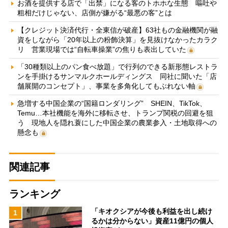
お酒を提供する店で「出禁」になる客のトホホな生態 嘔吐や
粗相だけじゃない、店側が嫌がる“最悪の客”とは
【クレジット決済代行・全東信が破産】63社もの金融機関が融
資をしながら「20年以上の粉飾決算」を見抜けなかったカラク
リ 営業現場では“自転車操業”の焦りも表出していた
「30種類以上のパン食べ放題」で行列のできる新形態レストラ
ンを手掛けるサンマルクホールディングス 同社に聞いた「店
舗展開のコンセプト」、事業を多角化してもぶれない軸
急増する中国企業の“国籍ロンダリング” SHEIN、TikTok、
Temu…本社機能を海外に移転させ、トランプ関税の回避を狙
う 現地人を隠れ蓑にした中国企業の農業参入・土地取得への
懸念も
関連記事
ランキング
「キオクシアが今後も利益を出し続け
1
るかは分からない」資産11億円の個人