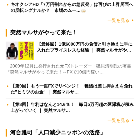
キオクシアHD「7万円割れからの急反発」は再びの上昇局面へ
の反転シグナルか？ 市場のムー…
一覧を見る
突然マルサがやって来た！
【最終回】1億6000万円の負債と引き換えに手に
入れたプライスレスな経験 ｜ 突然マルサがや…
2009年12月に発行された元FXトレーダー・磯貝清明氏の著書
『突然マルサがやって来た！～FXで10億円稼い…
【第9回】もう一度FXでリベンジ！ 種銭は差し押さえを免れ
た”ヒミツのお金” ｜ 突然マルサ…
【第8回】年利はなんと14.6％！ 毎日5万円超の延滞税が積み
上がっていく ｜ 突然マルサ…
一覧を見る
河合雅司「人口減少ニッポンの活路」