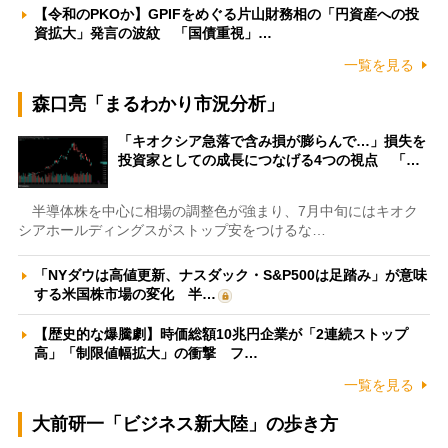
【令和のPKOか】GPIFをめぐる片山財務相の「円資産への投
資拡大」発言の波紋 「国債重視」…
一覧を見る
森口亮「まるわかり市況分析」
「キオクシア急落で含み損が膨らんで…」損失を
投資家としての成長につなげる4つの視点 「…
半導体株を中心に相場の調整色が強まり、7月中旬にはキオク
シアホールディングスがストップ安をつけるな…
「NYダウは高値更新、ナスダック・S&P500は足踏み」が意味
する米国株市場の変化 半…
【歴史的な爆騰劇】時価総額10兆円企業が「2連続ストップ
高」「制限値幅拡大」の衝撃 フ…
一覧を見る
大前研一「ビジネス新大陸」の歩き方