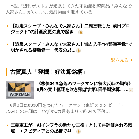
本誌『週刊ポスト』が追及してきた不動産投資商品「みんなで
大家さん」がいよいよ最終局面を迎えている…
【独走スクープ・みんなで大家さん】二転三転した“成田プロ
ジェクト”の計画変更の裏で起き…
【追及スクープ・みんなで大家さん】独占入手“内部議事録”で
明かされる柳瀬健一・代表の思…
一覧を見る
古賀真人「発掘！好決算銘柄」
《株価34％急落のワークマンに特大反転の期待》
6月の売上低迷を吹き飛ばす第1四半期決算、…
6月3日に8330円をつけたワークマン（東証スタンダード・
7564）の株価は、わずか1カ月あまりで約34％下落…
三菱重工が「AIインフラの新たな主役」として再評価される気
運 エヌビディアとの提携でAI…