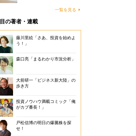
に…
一覧を見る
目の著者・連載
藤川里絵「さあ、投資を始めよ
う！」
森口亮「まるわかり市況分析」
大前研一「ビジネス新大陸」の
歩き方
投資ノウハウ満載コミック「俺
がカブ番長！」
戸松信博の明日の爆騰株を探
せ！