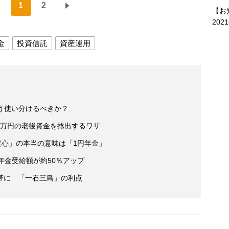
1
2
【お
202
金
投資信託
資産運用
、どう使い分けるべきか？
600万円の老後資金を捻出するワザ
安心」の本当の意味は「1円年金」
年金受給額が約50％アップ
帯に 「一石三鳥」の利点