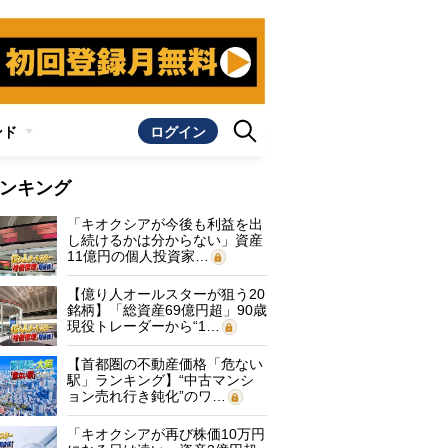
ンド
ログイン
ンキング
「キオクシアが今後も利益を出
し続けるかは分からない」資産
11億円の個人投資家…
【億り人オールスターが狙う20
銘柄】「総資産69億円超」90歳
現役トレーダーから“1…
【首都圏の不動産価格「危ない
駅」ランキング】“中古マンシ
ョン売れ行き鈍化”のワ…
「キオクシアが再び株価10万円