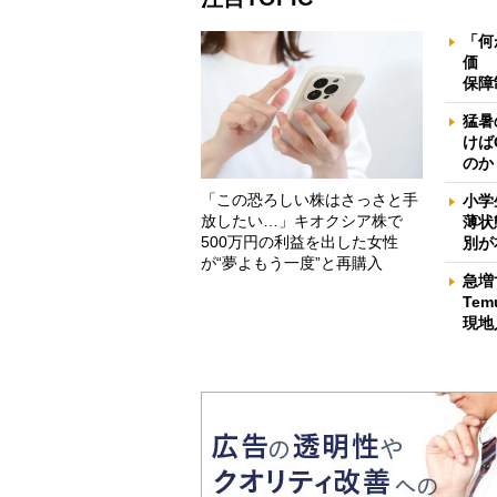
「何
価 
保障
猛暑
けば
のか
「この恐ろしい株はさっさと手
小学
放したい…」キオクシア株で
薄状
500万円の利益を出した女性
別が
が“夢よもう一度”と再購入
急増
Te
現地