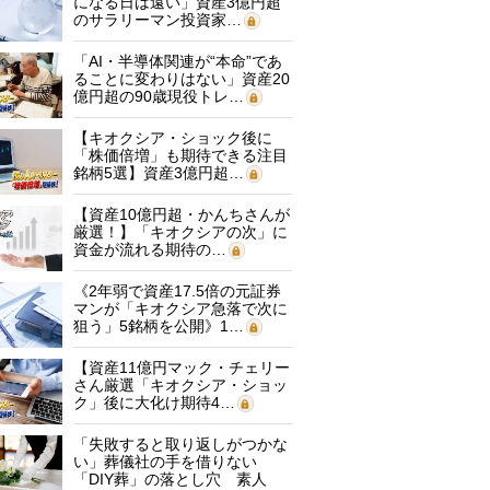
になる日は遠い」資産3億円超
のサラリーマン投資家…
「AI・半導体関連が“本命”であ
ることに変わりはない」資産20
億円超の90歳現役トレ…
【キオクシア・ショック後に
「株価倍増」も期待できる注目
銘柄5選】資産3億円超…
【資産10億円超・かんちさんが
厳選！】「キオクシアの次」に
資金が流れる期待の…
《2年弱で資産17.5倍の元証券
マンが「キオクシア急落で次に
狙う」5銘柄を公開》1…
【資産11億円マック・チェリー
さん厳選「キオクシア・ショッ
ク」後に大化け期待4…
「失敗すると取り返しがつかな
い」葬儀社の手を借りない
「DIY葬」の落とし穴 素人