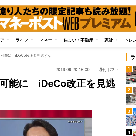
ア
ライフ
マネー
住まい・不動産
家計
トレ
可能に iDeCo改正を見逃すな
ラ
1
2019.09.20 16:00
週刊ポスト
可能に iDeCo改正を見逃
2
3
4