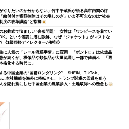
がやりたいのか分からない」竹中平蔵氏が語る高市内閣の評
「給付付き税額控除はその場しのぎ」いま不可欠なのは“社会
制度の改革議論”と指摘
のお葬式で悩ましい“喪服問題” 女性は「ワンピースを着てい
OK」という俗説に潜む誤解、なぜ「ジャケット」がマストな
？《1級葬祭ディレクターが解説》
生に人気の「シール流通事情」に変調 「ボンドロ」は依然品
態が続くが、模倣品や類似品が大量流通し一部で値崩れ 「選
本格化する時代に」
する中国企業の“国籍ロンダリング” SHEIN、TikTok、
mu…本社機能を海外に移転させ、トランプ関税の回避を狙う
人を隠れ蓑にした中国企業の農業参入・土地取得への懸念も