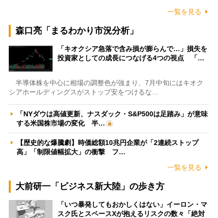
一覧を見る
森口亮「まるわかり市況分析」
「キオクシア急落で含み損が膨らんで…」損失を
投資家としての成長につなげる4つの視点 「…
半導体株を中心に相場の調整色が強まり、7月中旬にはキオク
シアホールディングスがストップ安をつけるな…
「NYダウは高値更新、ナスダック・S&P500は足踏み」が意味
する米国株市場の変化 半…
【歴史的な爆騰劇】時価総額10兆円企業が「2連続ストップ
高」「制限値幅拡大」の衝撃 フ…
一覧を見る
大前研一「ビジネス新大陸」の歩き方
「いつ暴発してもおかしくはない」イーロン・マ
スク氏とスペースXが抱えるリスクの数々「絶対