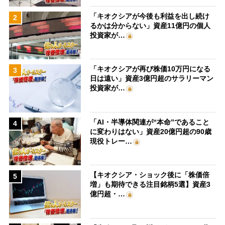
「キオクシアが今後も利益を出し続け
2
るかは分からない」資産11億円の個人
投資家が…
「キオクシアが再び株価10万円になる
3
日は遠い」資産3億円超のサラリーマン
投資家が…
「AI・半導体関連が“本命”であること
4
に変わりはない」資産20億円超の90歳
現役トレー…
【キオクシア・ショック後に「株価倍
5
増」も期待できる注目銘柄5選】資産3
億円超・…