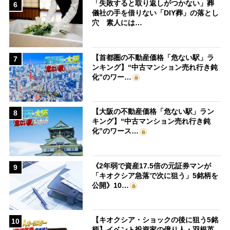
「失敗すると取り返しがつかない」葬
6
儀社の手を借りない「DIY葬」の落とし
穴 素人には…
【首都圏の不動産価格「危ない駅」ラ
7
ンキング】“中古マンション売れ行き鈍
化”のワー…
【大阪の不動産価格「危ない駅」ラン
8
キング】“中古マンション売れ行き鈍
化”のワース…
《2年弱で資産17.5倍の元証券マンが
9
「キオクシア急落で次に狙う」5銘柄を
公開》10…
【キオクシア・ショックの後に狙う5銘
10
柄】イベント投資家の億り人・羽根英