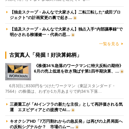
【独走スクープ・みんなで大家さん】二転三転した“成田プロ
ジェクト”の計画変更の裏で起き…
【追及スクープ・みんなで大家さん】独占入手“内部議事録”で
明かされる柳瀬健一・代表の思…
一覧を見る
古賀真人「発掘！好決算銘柄」
《株価34％急落のワークマンに特大反転の期待》
6月の売上低迷を吹き飛ばす第1四半期決算、…
6月3日に8330円をつけたワークマン（東証スタンダード・
7564）の株価は、わずか1カ月あまりで約34％下落…
三菱重工が「AIインフラの新たな主役」として再評価される気
運 エヌビディアとの提携でAI…
キオクシアHD「7万円割れからの急反発」は再びの上昇局面へ
の反転シグナルか？ 市場のムー…