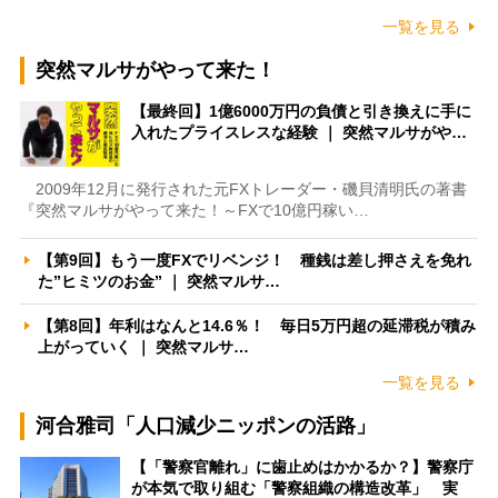
一覧を見る
突然マルサがやって来た！
【最終回】1億6000万円の負債と引き換えに手に
入れたプライスレスな経験 ｜ 突然マルサがや…
2009年12月に発行された元FXトレーダー・磯貝清明氏の著書
『突然マルサがやって来た！～FXで10億円稼い…
【第9回】もう一度FXでリベンジ！ 種銭は差し押さえを免れ
た”ヒミツのお金” ｜ 突然マルサ…
【第8回】年利はなんと14.6％！ 毎日5万円超の延滞税が積み
上がっていく ｜ 突然マルサ…
一覧を見る
河合雅司「人口減少ニッポンの活路」
【「警察官離れ」に歯止めはかかるか？】警察庁
が本気で取り組む「警察組織の構造改革」 実