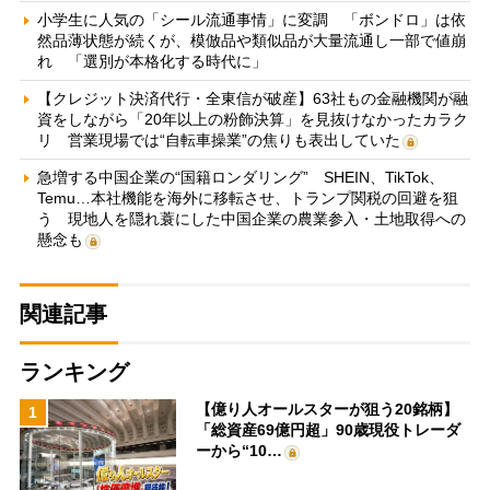
小学生に人気の「シール流通事情」に変調 「ボンドロ」は依
然品薄状態が続くが、模倣品や類似品が大量流通し一部で値崩
れ 「選別が本格化する時代に」
【クレジット決済代行・全東信が破産】63社もの金融機関が融
資をしながら「20年以上の粉飾決算」を見抜けなかったカラク
リ 営業現場では“自転車操業”の焦りも表出していた
急増する中国企業の“国籍ロンダリング” SHEIN、TikTok、
Temu…本社機能を海外に移転させ、トランプ関税の回避を狙
う 現地人を隠れ蓑にした中国企業の農業参入・土地取得への
懸念も
関連記事
ランキング
【億り人オールスターが狙う20銘柄】
1
「総資産69億円超」90歳現役トレーダ
ーから“10…