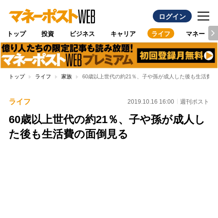
ログイン
トップ
投資
ビジネス
キャリア
ライフ
マネー
トップ
ライフ
家族
60歳以上世代の約21％、子や孫が成人した後も生活費
ライフ
2019.10.16 16:00
週刊ポスト
60歳以上世代の約21％、子や孫が成人し
た後も生活費の面倒見る
Loaded
:
100.00%
/
Unmute