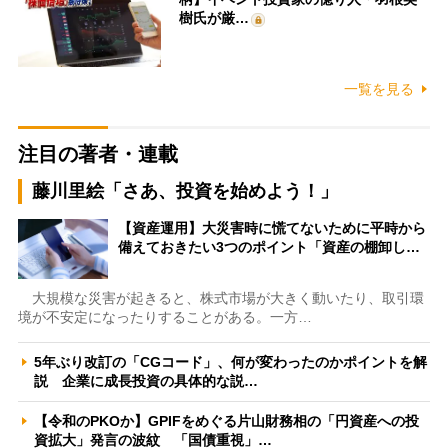
樹氏が厳…
一覧を見る
注目の著者・連載
藤川里絵「さあ、投資を始めよう！」
【資産運用】大災害時に慌てないために平時から
備えておきたい3つのポイント「資産の棚卸し…
大規模な災害が起きると、株式市場が大きく動いたり、取引環
境が不安定になったりすることがある。一方…
5年ぶり改訂の「CGコード」、何が変わったのかポイントを解
説 企業に成長投資の具体的な説…
【令和のPKOか】GPIFをめぐる片山財務相の「円資産への投
資拡大」発言の波紋 「国債重視」…