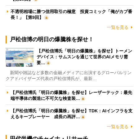
不透明相場に勝つ信用取引の極意 投資コミック「俺がカブ番
長！」【第9回】
一覧を見る
戸松信博の明日の爆騰株を探せ！
【戸松信博氏「明日の爆騰株」を探せ】トーメン
デバイス：サムスンを通じて世界のAIメモリ需
要…
新聞や雑誌など多数の金融メディアに出演するグローバルリン
クアドバイザーズ代表の戸松信博氏が、最新…
【戸松信博氏「明日の爆騰株」を探せ】レーザーテック：最先
端半導体の製造に不可欠な検査装…
【戸松信博氏「明日の爆騰株」を探せ】TDK：AIインフラを支
えるキープレーヤー 成長の再評…
一覧を見る
田代尚機のチャイナ・リサーチ