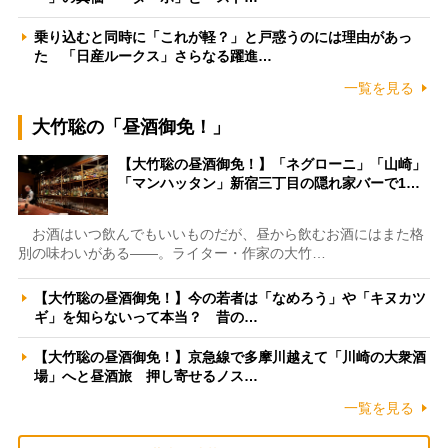
乗り込むと同時に「これが軽？」と戸惑うのには理由があっ
た 「日産ルークス」さらなる躍進…
一覧を見る
大竹聡の「昼酒御免！」
【大竹聡の昼酒御免！】「ネグローニ」「山崎」
「マンハッタン」新宿三丁目の隠れ家バーで1…
お酒はいつ飲んでもいいものだが、昼から飲むお酒にはまた格
別の味わいがある――。ライター・作家の大竹…
【大竹聡の昼酒御免！】今の若者は「なめろう」や「キヌカツ
ギ」を知らないって本当？ 昔の…
【大竹聡の昼酒御免！】京急線で多摩川越えて「川崎の大衆酒
場」へと昼酒旅 押し寄せるノス…
一覧を見る