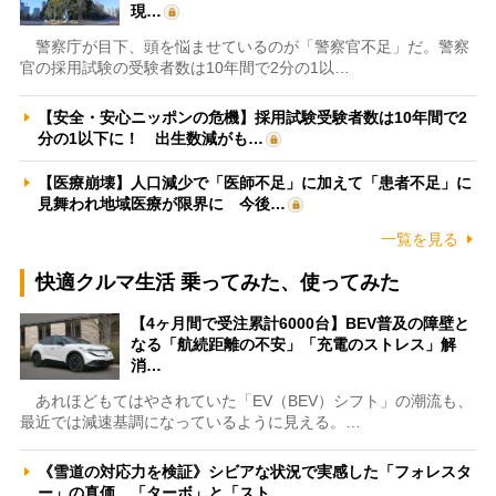
現…
警察庁が目下、頭を悩ませているのが「警察官不足」だ。警察
官の採用試験の受験者数は10年間で2分の1以…
【安全・安心ニッポンの危機】採用試験受験者数は10年間で2
分の1以下に！ 出生数減がも…
【医療崩壊】人口減少で「医師不足」に加えて「患者不足」に
見舞われ地域医療が限界に 今後…
一覧を見る
快適クルマ生活 乗ってみた、使ってみた
【4ヶ月間で受注累計6000台】BEV普及の障壁と
なる「航続距離の不安」「充電のストレス」解
消…
あれほどもてはやされていた「EV（BEV）シフト」の潮流も、
最近では減速基調になっているように見える。…
《雪道の対応力を検証》シビアな状況で実感した「フォレスタ
ー」の真価 「ターボ」と「スト…