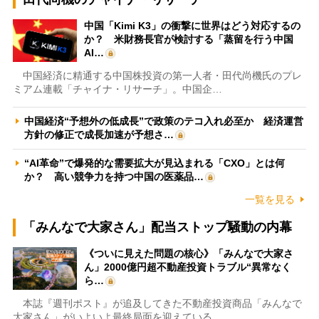
中国「Kimi K3」の衝撃に世界はどう対応するの
か？ 米財務長官が検討する「蒸留を行う中国
AI…
中国経済に精通する中国株投資の第一人者・田代尚機氏のプレ
ミアム連載「チャイナ・リサーチ」。中国企…
中国経済“予想外の低成長”で政策のテコ入れ必至か 経済運営
方針の修正で成長加速が予想さ…
“AI革命”で爆発的な需要拡大が見込まれる「CXO」とは何
か？ 高い競争力を持つ中国の医薬品…
一覧を見る
「みんなで大家さん」配当ストップ騒動の内幕
《ついに見えた問題の核心》「みんなで大家さ
ん」2000億円超不動産投資トラブル“異常なく
ら…
本誌『週刊ポスト』が追及してきた不動産投資商品「みんなで
大家さん」がいよいよ最終局面を迎えている…