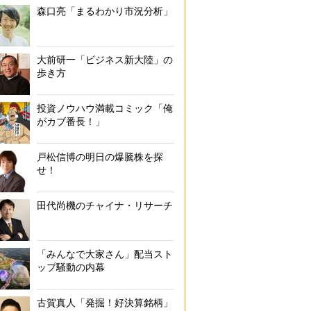
森口亮「まるわかり市況分析」
大前研一「ビジネス新大陸」の
歩き方
投資ノウハウ満載コミック「俺
がカブ番長！」
戸松信博の明日の爆騰株を探
せ！
田代尚機のチャイナ・リサーチ
「みんなで大家さん」配当スト
ップ騒動の内幕
古賀真人「発掘！好決算銘柄」