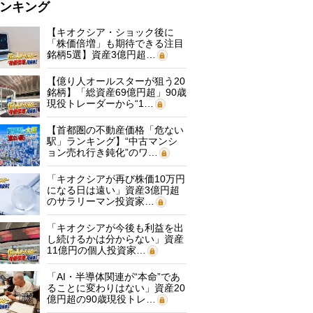
ンキング
【キオクシア・ショック後に
「株価倍増」も期待できる注目
銘柄5選】資産3億円超…
【億り人オールスターが狙う20
銘柄】「総資産69億円超」90歳
現役トレーダーから“1…
【首都圏の不動産価格「危ない
駅」ランキング】“中古マンシ
ョン売れ行き鈍化”のワ…
「キオクシアが再び株価10万円
になる日は遠い」資産3億円超
のサラリーマン投資家…
「キオクシアが今後も利益を出
し続けるかは分からない」資産
11億円の個人投資家…
「AI・半導体関連が“本命”であ
ることに変わりはない」資産20
億円超の90歳現役トレ…