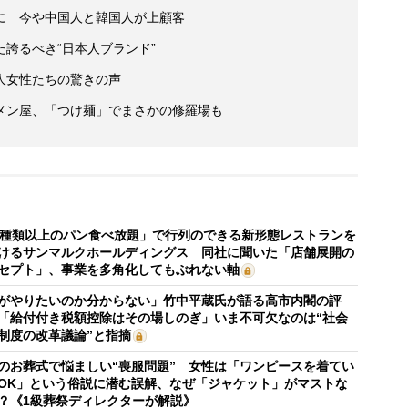
に 今や中国人と韓国人が上顧客
誇るべき“日本人ブランド”
人女性たちの驚きの声
メン屋、「つけ麺」でまさかの修羅場も
0種類以上のパン食べ放題」で行列のできる新形態レストランを
けるサンマルクホールディングス 同社に聞いた「店舗展開の
セプト」、事業を多角化してもぶれない軸
がやりたいのか分からない」竹中平蔵氏が語る高市内閣の評
「給付付き税額控除はその場しのぎ」いま不可欠なのは“社会
制度の改革議論”と指摘
のお葬式で悩ましい“喪服問題” 女性は「ワンピースを着てい
OK」という俗説に潜む誤解、なぜ「ジャケット」がマストな
？《1級葬祭ディレクターが解説》