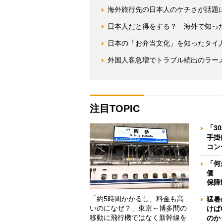
海外旅行先の日本人のケチさが話題
日本人だと得をする？ 海外で知った
日本の「お弁当文化」を知ったタイ
外国人客急増でトラブル続出のラー
注目TOPIC
「3
手掛
コン
「何
価 
保障
「約5時間かかるし、料金も高
猛暑
いのになぜ？」東京～博多間の
けば
移動に飛行機ではなく新幹線を
のか