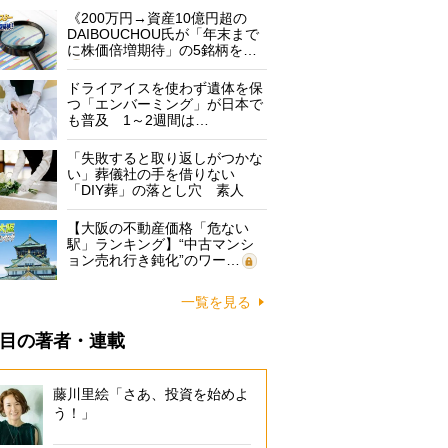
《200万円→資産10億円超の
DAIBOUCHOU氏が「年末まで
に株価倍増期待」の5銘柄を…
ドライアイスを使わず遺体を保
つ「エンバーミング」が日本で
も普及 1～2週間は…
「失敗すると取り返しがつかな
い」葬儀社の手を借りない
「DIY葬」の落とし穴 素人
に…
【大阪の不動産価格「危ない
駅」ランキング】“中古マンシ
ョン売れ行き鈍化”のワー…
一覧を見る
目の著者・連載
藤川里絵「さあ、投資を始めよ
う！」