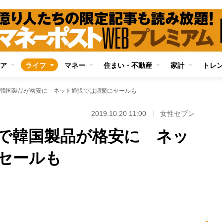
ア
ライフ
マネー
住まい・不動産
家計
トレ
韓国製品が格安に ネット通販では頻繁にセールも
2019.10.20 11:00
女性セブン
で韓国製品が格安に ネッ
セールも
Loaded
:
96.70%
/