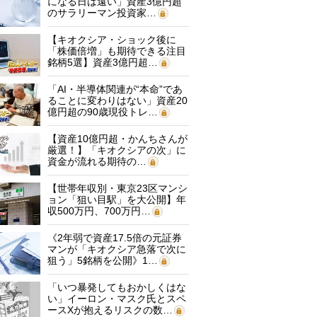
になる日は遠い」資産3億円超
のサラリーマン投資家…
【キオクシア・ショック後に
「株価倍増」も期待できる注目
銘柄5選】資産3億円超…
「AI・半導体関連が“本命”であ
ることに変わりはない」資産20
億円超の90歳現役トレ…
【資産10億円超・かんちさんが
厳選！】「キオクシアの次」に
資金が流れる期待の…
【世帯年収別・東京23区マンシ
ョン「狙い目駅」を大公開】年
収500万円、700万円…
《2年弱で資産17.5倍の元証券
マンが「キオクシア急落で次に
狙う」5銘柄を公開》1…
「いつ暴発してもおかしくはな
い」イーロン・マスク氏とスペ
ースXが抱えるリスクの数…