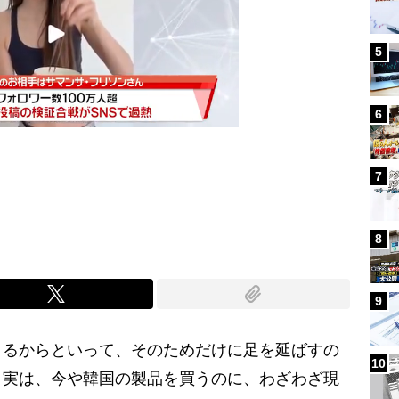
5
6
7
Mute
8
9
きるからといって、そのためだけに足を延ばすの
10
。実は、今や韓国の製品を買うのに、わざわざ現