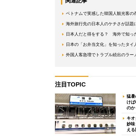
関連記事
ベトナムで実感した韓国人観光客の
海外旅行先の日本人のケチさが話題
日本人だと得をする？ 海外で知った
日本の「お弁当文化」を知ったタイ
外国人客急増でトラブル続出のラー
注目TOPIC
猛暑
けば
のか
キオ
妙味
える