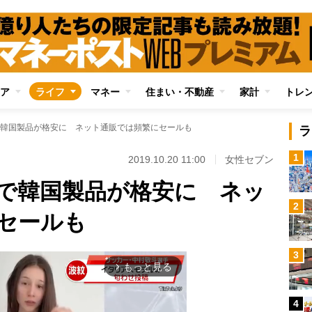
ア
ライフ
マネー
住まい・不動産
家計
トレ
韓国製品が格安に ネット通販では頻繁にセールも
ラ
1
2019.10.20 11:00
女性セブン
で韓国製品が格安に ネッ
2
セールも
3
もっと見る
arrow_forward_ios
4