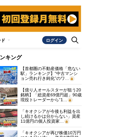
ンド
ログイン
ンキング
【首都圏の不動産価格「危ない
駅」ランキング】“中古マンシ
ョン売れ行き鈍化”のワ…
【億り人オールスターが狙う20
銘柄】「総資産69億円超」90歳
現役トレーダーから“1…
「キオクシアが今後も利益を出
し続けるかは分からない」資産
11億円の個人投資家…
「キオクシアが再び株価10万円