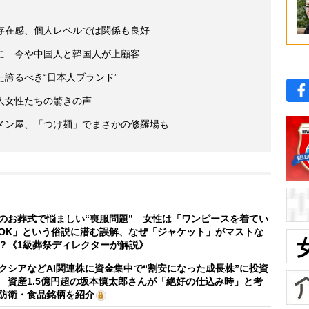
存在感、個人レベルでは関係も良好
に 今や中国人と韓国人が上顧客
誇るべき“日本人ブランド”
人女性たちの驚きの声
メン屋、「つけ麺」でまさかの修羅場も
のお葬式で悩ましい“喪服問題” 女性は「ワンピースを着てい
OK」という俗説に潜む誤解、なぜ「ジャケット」がマストな
？《1級葬祭ディレクターが解説》
クシアなどAI関連株に資金集中で“割安になった成長株”に投資
 資産1.5億円超の坂本慎太郎さんが「絶好の仕込み時」と考
防衛・食品銘柄を紹介