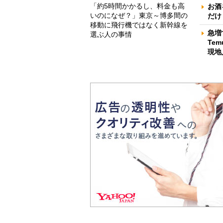
「約5時間かかるし、料金も高
お酒
いのになぜ？」東京～博多間の
だけ
移動に飛行機ではなく新幹線を
急増
選ぶ人の事情
Te
現地