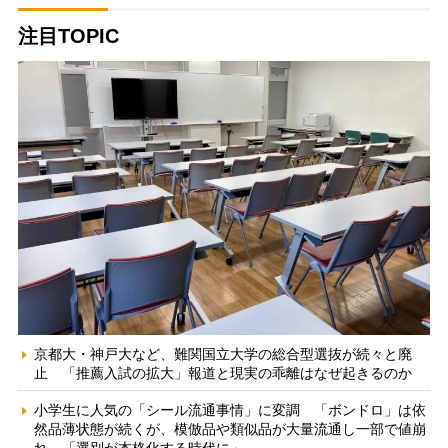
注目TOPIC
京都大・神戸大など、難関国立大学の総合型選抜が続々と廃
止 「推薦入試の拡大」報道と現実の乖離はなぜ起きるのか
小学生に人気の「シール流通事情」に変調 「ボンドロ」は依
然品薄状態が続くが、模倣品や類似品が大量流通し一部で値崩