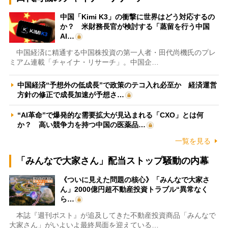
中国「Kimi K3」の衝撃に世界はどう対応するの
か？ 米財務長官が検討する「蒸留を行う中国
AI…
中国経済に精通する中国株投資の第一人者・田代尚機氏のプレ
ミアム連載「チャイナ・リサーチ」。中国企…
中国経済“予想外の低成長”で政策のテコ入れ必至か 経済運営
方針の修正で成長加速が予想さ…
“AI革命”で爆発的な需要拡大が見込まれる「CXO」とは何
か？ 高い競争力を持つ中国の医薬品…
一覧を見る
「みんなで大家さん」配当ストップ騒動の内幕
《ついに見えた問題の核心》「みんなで大家さ
ん」2000億円超不動産投資トラブル“異常なく
ら…
本誌『週刊ポスト』が追及してきた不動産投資商品「みんなで
大家さん」がいよいよ最終局面を迎えている…