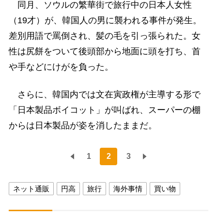
同月、ソウルの繁華街で旅行中の日本人女性
（19才）が、韓国人の男に襲われる事件が発生。
差別用語で罵倒され、髪の毛を引っ張られた。女
性は尻餅をついて後頭部から地面に頭を打ち、首
や手などにけがを負った。
さらに、韓国内では文在寅政権が主導する形で
「日本製品ボイコット」が叫ばれ、スーパーの棚
からは日本製品が姿を消したままだ。
1
2
3
ネット通販
円高
旅行
海外事情
買い物