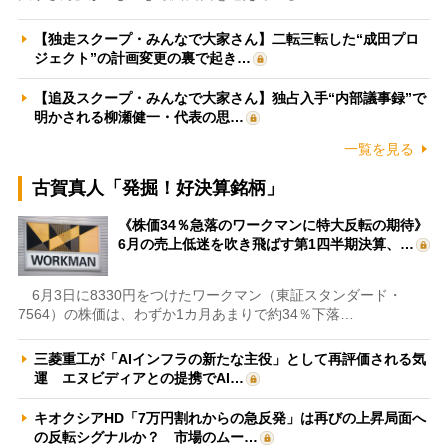
【独走スクープ・みんなで大家さん】二転三転した“成田プロ
ジェクト”の計画変更の裏で起き…
【追及スクープ・みんなで大家さん】独占入手“内部議事録”で
明かされる柳瀬健一・代表の思…
一覧を見る
古賀真人「発掘！好決算銘柄」
《株価34％急落のワークマンに特大反転の期待》
6月の売上低迷を吹き飛ばす第1四半期決算、…
6月3日に8330円をつけたワークマン（東証スタンダード・
7564）の株価は、わずか1カ月あまりで約34％下落…
三菱重工が「AIインフラの新たな主役」として再評価される気
運 エヌビディアとの提携でAI…
キオクシアHD「7万円割れからの急反発」は再びの上昇局面へ
の反転シグナルか？ 市場のムー…