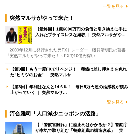
一覧を見る
突然マルサがやって来た！
【最終回】1億6000万円の負債と引き換えに手に
入れたプライスレスな経験 ｜ 突然マルサがや…
2009年12月に発行された元FXトレーダー・磯貝清明氏の著書
『突然マルサがやって来た！～FXで10億円稼い…
【第9回】もう一度FXでリベンジ！ 種銭は差し押さえを免れ
た”ヒミツのお金” ｜ 突然マルサ…
【第8回】年利はなんと14.6％！ 毎日5万円超の延滞税が積み
上がっていく ｜ 突然マルサ…
一覧を見る
河合雅司「人口減少ニッポンの活路」
【「警察官離れ」に歯止めはかかるか？】警察庁
が本気で取り組む「警察組織の構造改革」 実