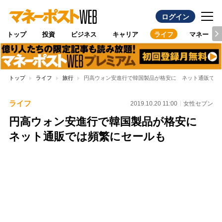
ログイン
トップ
投資
ビジネス
キャリア
ライフ
マネー
トップ
ライフ
旅行
円高ウォン安進行で韓国製品が格安に ネット通販では
ライフ
2019.10.20 11:00
女性セブン
円高ウォン安進行で韓国製品が格安に
ネット通販では頻繁にセールも
Loaded
:
97.10%
/
Unmute