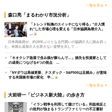
一覧を見る
森口亮「まるわかり市況分析」
「トレンド転換のスイッチになり得る」“介入慣
れ”した市場心理を変える「日米協調為替介入」
…
日米両政府が、約28年ぶりとなる円買いの協調介入に踏み切っ
た。米国も追加介入を辞さない姿勢を示して…
「キオクシア急落で含み損が膨らんで…」損失を投資家として
の成長につなげる4つの視点 …
「NYダウは高値更新、ナスダック・S&P500は足踏み」が意味
する米国株市場の変化 半…
一覧を見る
大前研一「ビジネス新大陸」の歩き方
「イラン戦争を利用して儲けている」利益相反と
の批判が強まるトランプファミリーの不正蓄財