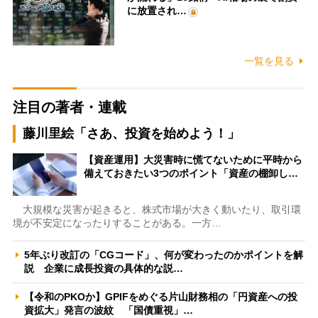
に放置され…
一覧を見る
注目の著者・連載
藤川里絵「さあ、投資を始めよう！」
【資産運用】大災害時に慌てないために平時から
備えておきたい3つのポイント「資産の棚卸し…
大規模な災害が起きると、株式市場が大きく動いたり、取引環
境が不安定になったりすることがある。一方…
5年ぶり改訂の「CGコード」、何が変わったのかポイントを解
説 企業に成長投資の具体的な説…
【令和のPKOか】GPIFをめぐる片山財務相の「円資産への投
資拡大」発言の波紋 「国債重視」…