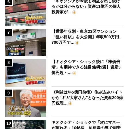
「キオクシアが今後も利益を出し続け
6
るかは分からない」資産11億円の個人
投資家が…
【世帯年収別・東京23区マンション
7
「狙い目駅」を大公開】年収500万円、
700万円で…
【キオクシア・ショック後に「株価倍
8
増」も期待できる注目銘柄5選】資産3
億円超・…
《利益は年5億円前後》住み込みバイト
9
から“ギガ大家さん”となった資産200億
円税理…
キオクシア・ショックで「次にマネー
10
が流れる」16銘柄 AI相場の裏で割安