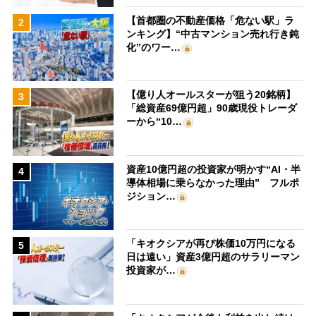
【首都圏の不動産価格「危ない駅」ラ
2
ンキング】“中古マンション売れ行き鈍
化”のワー…
【億り人オールスターが狙う20銘柄】
3
「総資産69億円超」90歳現役トレーダ
ーから“10…
資産10億円超の投資家が明かす“AI・半
4
導体相場に乗らなかった理由” フルポ
ジション…
「キオクシアが再び株価10万円になる
5
日は遠い」資産3億円超のサラリーマン
投資家が…