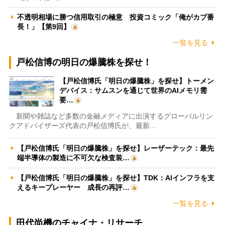
不透明相場に勝つ信用取引の極意 投資コミック「俺がカブ番
長！」【第9回】
一覧を見る
戸松信博の明日の爆騰株を探せ！
【戸松信博氏「明日の爆騰株」を探せ】トーメン
デバイス：サムスンを通じて世界のAIメモリ需
要…
新聞や雑誌など多数の金融メディアに出演するグローバルリン
クアドバイザーズ代表の戸松信博氏が、最新…
【戸松信博氏「明日の爆騰株」を探せ】レーザーテック：最先
端半導体の製造に不可欠な検査装…
【戸松信博氏「明日の爆騰株」を探せ】TDK：AIインフラを支
えるキープレーヤー 成長の再評…
一覧を見る
田代尚機のチャイナ・リサーチ