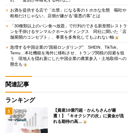
れ 「選別が本格化する時代に」
お酒を提供する店で「出禁」になる客のトホホな生態 嘔吐や
粗相だけじゃない、店側が嫌がる“最悪の客”とは
「30種類以上のパン食べ放題」で行列のできる新形態レストラ
ンを手掛けるサンマルクホールディングス 同社に聞いた「店
舗展開のコンセプト」、事業を多角化してもぶれない軸
急増する中国企業の“国籍ロンダリング” SHEIN、TikTok、
Temu…本社機能を海外に移転させ、トランプ関税の回避を狙
う 現地人を隠れ蓑にした中国企業の農業参入・土地取得への
懸念も
関連記事
ランキング
【資産10億円超・かんちさんが厳
1
選！】「キオクシアの次」に資金が流
れる期待の高…