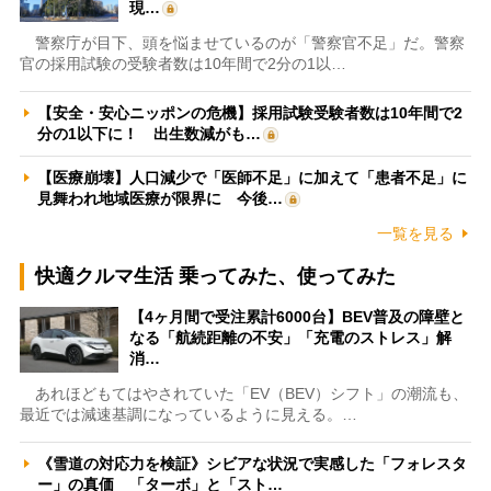
現…
警察庁が目下、頭を悩ませているのが「警察官不足」だ。警察
官の採用試験の受験者数は10年間で2分の1以…
【安全・安心ニッポンの危機】採用試験受験者数は10年間で2
分の1以下に！ 出生数減がも…
【医療崩壊】人口減少で「医師不足」に加えて「患者不足」に
見舞われ地域医療が限界に 今後…
一覧を見る
快適クルマ生活 乗ってみた、使ってみた
【4ヶ月間で受注累計6000台】BEV普及の障壁と
なる「航続距離の不安」「充電のストレス」解
消…
あれほどもてはやされていた「EV（BEV）シフト」の潮流も、
最近では減速基調になっているように見える。…
《雪道の対応力を検証》シビアな状況で実感した「フォレスタ
ー」の真価 「ターボ」と「スト…