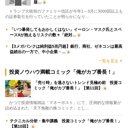
疑…
トランプ大統領のファミリー信託が今年1～3月に3000回以上も
の証券取引を行っていたことが明らかになり…
「いつ暴発してもおかしくはない」イーロン・マスク氏とスペ
ースXが抱えるリスクの数々「絶対…
【3メガバンクは純利益5兆円超】銀行、商社、ゼネコンは最高
益続出の一方で、中小企業・…
一覧を見る
投資ノウハウ満載コミック「俺がカブ番長！」
「売り時」を逃さないトレンド見極め術 投資コ
ミック「俺がカブ番長！」【第11回】
かつて投資情報雑誌「マネーポスト」にて、圧倒的な情報量が
詰め込まれた「天下無敵の株コミック」とし…
テクニカル分析・集中講義 投資コミック「俺がカブ番長！」
【第10回】