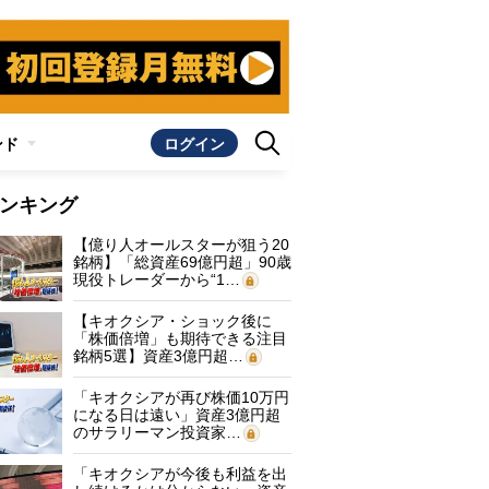
ンド
ログイン
ンキング
【億り人オールスターが狙う20
銘柄】「総資産69億円超」90歳
現役トレーダーから“1…
【キオクシア・ショック後に
「株価倍増」も期待できる注目
銘柄5選】資産3億円超…
「キオクシアが再び株価10万円
になる日は遠い」資産3億円超
のサラリーマン投資家…
「キオクシアが今後も利益を出