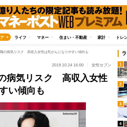
ア
ライフ
マネー
住まい・不動産
家計
トレ
職の病気リスク 高収入女性は乳がんになりやすい傾向も
ラ
1
2019.10.24 16:00
女性セブン
の病気リスク 高収入女性
2
すい傾向も
3
4