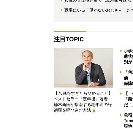
職場にいる「働かないおじさん」た
注目TOPIC
小学
薄状
別が
「何
価 
保障
【75歳をすぎたらやめること】
【土
ベストセラー『定年後』著者・
「懸
楠木新氏が指南する老年期の好
だ！
循環を呼び込む方法
急増
Te
現地