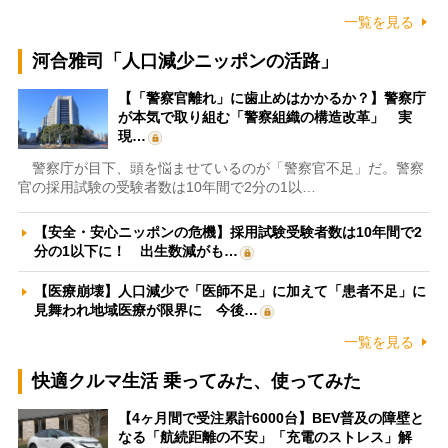
一覧を見る
河合雅司「人口減少ニッポンの活路」
【「警察官離れ」に歯止めはかかるか？】警察庁
が本気で取り組む「警察組織の構造改革」 実
現…
警察庁が目下、頭を悩ませているのが「警察官不足」だ。警察
官の採用試験の受験者数は10年間で2分の1以…
【安全・安心ニッポンの危機】採用試験受験者数は10年間で2
分の1以下に！ 出生数減がも…
【医療崩壊】人口減少で「医師不足」に加えて「患者不足」に
見舞われ地域医療が限界に 今後…
一覧を見る
快適クルマ生活 乗ってみた、使ってみた
【4ヶ月間で受注累計6000台】BEV普及の障壁と
なる「航続距離の不安」「充電のストレス」解