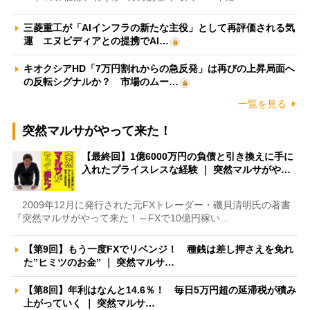
三菱重工が「AIインフラの新たな主役」として再評価される気
運 エヌビディアとの提携でAI…
キオクシアHD「7万円割れからの急反発」は再びの上昇局面へ
の反転シグナルか？ 市場のムー…
一覧を見る
突然マルサがやって来た！
【最終回】1億6000万円の負債と引き換えに手に
入れたプライスレスな経験 ｜ 突然マルサがや…
2009年12月に発行された元FXトレーダー・磯貝清明氏の著書
『突然マルサがやって来た！～FXで10億円稼い…
【第9回】もう一度FXでリベンジ！ 種銭は差し押さえを免れ
た”ヒミツのお金” ｜ 突然マルサ…
【第8回】年利はなんと14.6％！ 毎日5万円超の延滞税が積み
上がっていく ｜ 突然マルサ…