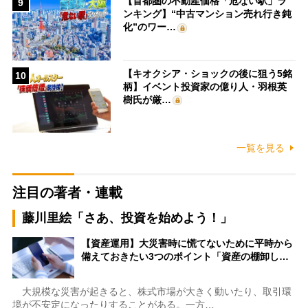
【首都圏の不動産価格「危ない駅」ラ
9
ンキング】“中古マンション売れ行き鈍
化”のワー…
【キオクシア・ショックの後に狙う5銘
10
柄】イベント投資家の億り人・羽根英
樹氏が厳…
一覧を見る
注目の著者・連載
藤川里絵「さあ、投資を始めよう！」
【資産運用】大災害時に慌てないために平時から
備えておきたい3つのポイント「資産の棚卸し…
大規模な災害が起きると、株式市場が大きく動いたり、取引環
境が不安定になったりすることがある。一方…