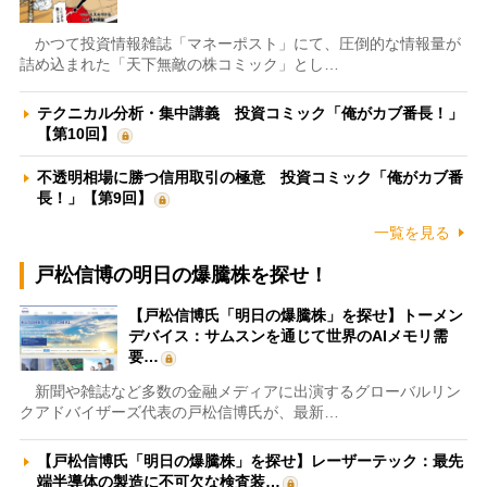
かつて投資情報雑誌「マネーポスト」にて、圧倒的な情報量が
詰め込まれた「天下無敵の株コミック」とし…
テクニカル分析・集中講義 投資コミック「俺がカブ番長！」
【第10回】
不透明相場に勝つ信用取引の極意 投資コミック「俺がカブ番
長！」【第9回】
一覧を見る
戸松信博の明日の爆騰株を探せ！
【戸松信博氏「明日の爆騰株」を探せ】トーメン
デバイス：サムスンを通じて世界のAIメモリ需
要…
新聞や雑誌など多数の金融メディアに出演するグローバルリン
クアドバイザーズ代表の戸松信博氏が、最新…
【戸松信博氏「明日の爆騰株」を探せ】レーザーテック：最先
端半導体の製造に不可欠な検査装…