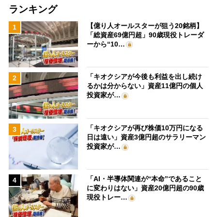
ランキング
【億り人オールスターが狙う20銘柄】
1
「総資産69億円超」90歳現役トレーダ
ーから“10…
「キオクシアが今後も利益を出し続け
2
るかは分からない」資産11億円の個人
投資家が…
「キオクシアが再び株価10万円になる
3
日は遠い」資産3億円超のサラリーマン
投資家が…
「AI・半導体関連が“本命”であること
4
に変わりはない」資産20億円超の90歳
現役トレー…