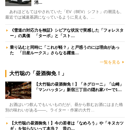
消…
あれほどもてはやされていた「EV（BEV）シフト」の潮流も、
最近では減速基調になっているように見える。…
《雪道の対応力を検証》シビアな状況で実感した「フォレスタ
ー」の真価 「ターボ」と「スト…
乗り込むと同時に「これが軽？」と戸惑うのには理由があっ
た 「日産ルークス」さらなる躍進…
一覧を見る
大竹聡の「昼酒御免！」
【大竹聡の昼酒御免！】「ネグローニ」「山崎」
「マンハッタン」新宿三丁目の隠れ家バーで1…
お酒はいつ飲んでもいいものだが、昼から飲むお酒にはまた格
別の味わいがある――。ライター・作家の大竹…
【大竹聡の昼酒御免！】今の若者は「なめろう」や「キヌカツ
ギ」を知らないって本当？ 昔の…