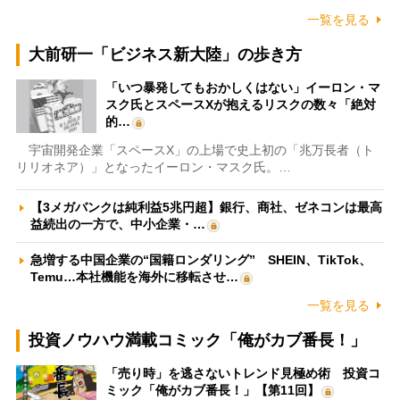
一覧を見る
大前研一「ビジネス新大陸」の歩き方
「いつ暴発してもおかしくはない」イーロン・マ
スク氏とスペースXが抱えるリスクの数々「絶対
的…
宇宙開発企業「スペースX」の上場で史上初の「兆万長者（ト
リリオネア）」となったイーロン・マスク氏。…
【3メガバンクは純利益5兆円超】銀行、商社、ゼネコンは最高
益続出の一方で、中小企業・…
急増する中国企業の“国籍ロンダリング” SHEIN、TikTok、
Temu…本社機能を海外に移転させ…
一覧を見る
投資ノウハウ満載コミック「俺がカブ番長！」
「売り時」を逃さないトレンド見極め術 投資コ
ミック「俺がカブ番長！」【第11回】