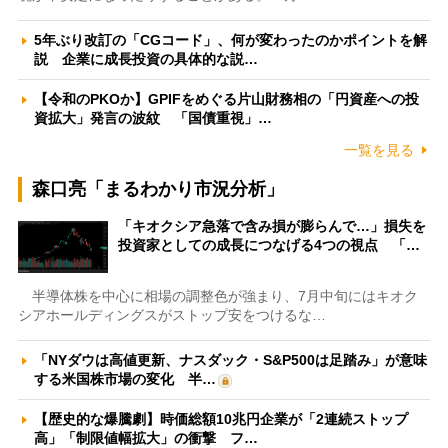
5年ぶり改訂の「CGコード」、何が変わったのかポイントを解
説 企業に成長投資の具体的な説…
【令和のPKOか】GPIFをめぐる片山財務相の「円資産への投
資拡大」発言の波紋 「国債重視」…
一覧を見る
森口亮「まるわかり市況分析」
「キオクシア急落で含み損が膨らんで…」損失を
投資家としての成長につなげる4つの視点 「…
半導体株を中心に相場の調整色が強まり、7月中旬にはキオク
シアホールディングスがストップ安をつけるな…
「NYダウは高値更新、ナスダック・S&P500は足踏み」が意味
する米国株市場の変化 半…
【歴史的な爆騰劇】時価総額10兆円企業が「2連続ストップ
高」「制限値幅拡大」の衝撃 フ…