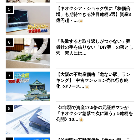
【キオクシア・ショック後に「株価倍
5
増」も期待できる注目銘柄5選】資産3
億円超・…
「失敗すると取り返しがつかない」葬
6
儀社の手を借りない「DIY葬」の落とし
穴 素人には…
【大阪の不動産価格「危ない駅」ラン
7
キング】“中古マンション売れ行き鈍
化”のワース…
《2年弱で資産17.5倍の元証券マンが
8
「キオクシア急落で次に狙う」5銘柄を
公開》10…