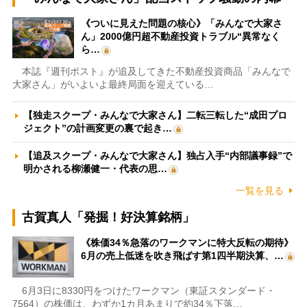
《ついに見えた問題の核心》「みんなで大家さ
ん」2000億円超不動産投資トラブル“異常なく
ら…
本誌『週刊ポスト』が追及してきた不動産投資商品「みんなで
大家さん」がいよいよ最終局面を迎えている…
【独走スクープ・みんなで大家さん】二転三転した“成田プロ
ジェクト”の計画変更の裏で起き…
【追及スクープ・みんなで大家さん】独占入手“内部議事録”で
明かされる柳瀬健一・代表の思…
一覧を見る
古賀真人「発掘！好決算銘柄」
《株価34％急落のワークマンに特大反転の期待》
6月の売上低迷を吹き飛ばす第1四半期決算、…
6月3日に8330円をつけたワークマン（東証スタンダード・
7564）の株価は、わずか1カ月あまりで約34％下落…