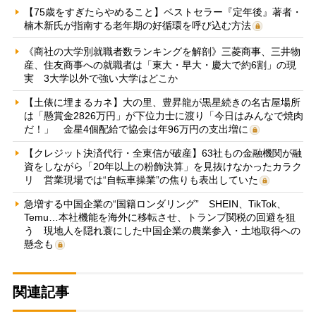
【75歳をすぎたらやめること】ベストセラー『定年後』著者・
楠木新氏が指南する老年期の好循環を呼び込む方法
《商社の大学別就職者数ランキングを解剖》三菱商事、三井物
産、住友商事への就職者は「東大・早大・慶大で約6割」の現
実 3大学以外で強い大学はどこか
【土俵に埋まるカネ】大の里、豊昇龍が黒星続きの名古屋場所
は「懸賞金2826万円」が下位力士に渡り「今日はみんなで焼肉
だ！」 金星4個配給で協会は年96万円の支出増に
【クレジット決済代行・全東信が破産】63社もの金融機関が融
資をしながら「20年以上の粉飾決算」を見抜けなかったカラク
リ 営業現場では“自転車操業”の焦りも表出していた
急増する中国企業の“国籍ロンダリング” SHEIN、TikTok、
Temu…本社機能を海外に移転させ、トランプ関税の回避を狙
う 現地人を隠れ蓑にした中国企業の農業参入・土地取得への
懸念も
関連記事