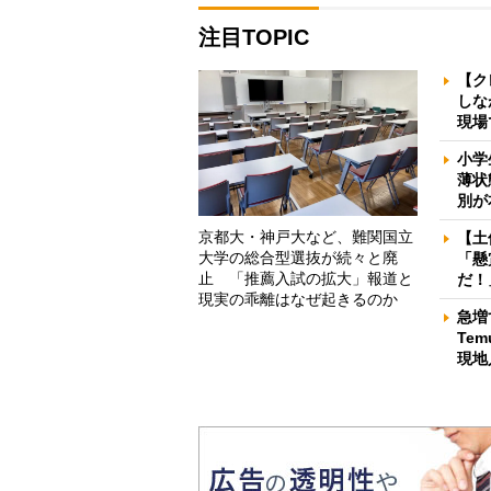
注目TOPIC
【ク
しな
現場
小学
薄状
別が
京都大・神戸大など、難関国立
【土
大学の総合型選抜が続々と廃
「懸
止 「推薦入試の拡大」報道と
だ！
現実の乖離はなぜ起きるのか
急増
Te
現地