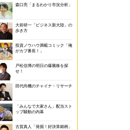
森口亮「まるわかり市況分析」
大前研一「ビジネス新大陸」の
歩き方
投資ノウハウ満載コミック「俺
がカブ番長！」
戸松信博の明日の爆騰株を探
せ！
田代尚機のチャイナ・リサーチ
「みんなで大家さん」配当スト
ップ騒動の内幕
古賀真人「発掘！好決算銘柄」