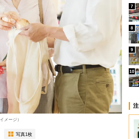
7
8
9
10
注
イメージ）
写真1枚