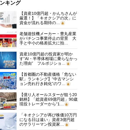
ンキング
【資産10億円超・かんちさんが
厳選！】「キオクシアの次」に
資金が流れる期待の…
老舗遊技機メーカー・豊丸産業
がパチンコ事業停止の背景 大
手と中小の格差拡大に拍…
資産10億円超の投資家が明か
す“AI・半導体相場に乗らなかっ
た理由” フルポジショ…
【首都圏の不動産価格「危ない
駅」ランキング】“中古マンシ
ョン売れ行き鈍化”のワ…
【億り人オールスターが狙う20
銘柄】「総資産69億円超」90歳
現役トレーダーから“1…
「キオクシアが再び株価10万円
になる日は遠い」資産3億円超
のサラリーマン投資家…