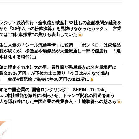
レジット決済代行・全東信が破産】63社もの金融機関が融資を
がら「20年以上の粉飾決算」を見抜けなかったカラクリ 営業
では“自転車操業”の焦りも表出していた
生に人気の「シール流通事情」に変調 「ボンドロ」は依然品
態が続くが、模倣品や類似品が大量流通し一部で値崩れ 「選
本格化する時代に」
俵に埋まるカネ】大の里、豊昇龍が黒星続きの名古屋場所は
賞金2826万円」が下位力士に渡り「今日はみんなで焼肉
」 金星4個配給で協会は年96万円の支出増に
する中国企業の“国籍ロンダリング” SHEIN、TikTok、
mu…本社機能を海外に移転させ、トランプ関税の回避を狙う
人を隠れ蓑にした中国企業の農業参入・土地取得への懸念も