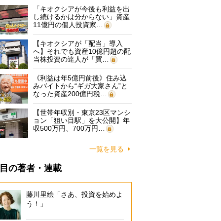
「キオクシアが今後も利益を出
し続けるかは分からない」資産
11億円の個人投資家…
【キオクシアが「配当」導入
へ】それでも資産10億円超の配
当株投資の達人が「買…
《利益は年5億円前後》住み込
みバイトから“ギガ大家さん”と
なった資産200億円税…
【世帯年収別・東京23区マンシ
ョン「狙い目駅」を大公開】年
収500万円、700万円…
一覧を見る
目の著者・連載
藤川里絵「さあ、投資を始めよ
う！」