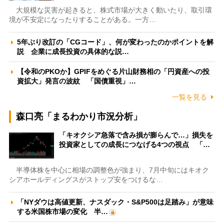
大規模な災害が起きると、株式市場が大きく動いたり、取引環
境が不安定になったりすることがある。一方…
5年ぶり改訂の「CGコード」、何が変わったのかポイントを解
説 企業に成長投資の具体的な説…
【令和のPKOか】GPIFをめぐる片山財務相の「円資産への投
資拡大」発言の波紋 「国債重視」…
一覧を見る
森口亮「まるわかり市況分析」
「キオクシア急落で含み損が膨らんで…」損失を
投資家としての成長につなげる4つの視点 「…
半導体株を中心に相場の調整色が強まり、7月中旬にはキオク
シアホールディングスがストップ安をつけるな…
「NYダウは高値更新、ナスダック・S&P500は足踏み」が意味
する米国株市場の変化 半…