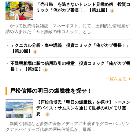
「売り時」を逃さないトレンド見極め術 投資コ
ミック「俺がカブ番長！」【第11回】
かつて投資情報雑誌「マネーポスト」にて、圧倒的な情報量が
詰め込まれた「天下無敵の株コミック」とし…
テクニカル分析・集中講義 投資コミック「俺がカブ番長！」
【第10回】
不透明相場に勝つ信用取引の極意 投資コミック「俺がカブ番
長！」【第9回】
一覧を見る
戸松信博の明日の爆騰株を探せ！
【戸松信博氏「明日の爆騰株」を探せ】トーメン
デバイス：サムスンを通じて世界のAIメモリ需
要…
新聞や雑誌など多数の金融メディアに出演するグローバルリン
クアドバイザーズ代表の戸松信博氏が、最新…