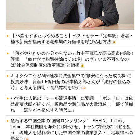
【75歳をすぎたらやめること】ベストセラー『定年後』著者・
楠木新氏が指南する老年期の好循環を呼び込む方法
「何がやりたいのか分からない」竹中平蔵氏が語る高市内閣の
評価 「給付付き税額控除はその場しのぎ」いま不可欠なの
は“社会保障制度の改革議論”と指摘
キオクシアなどAI関連株に資金集中で“割安になった成長株”に
投資妙味 資産1.5億円超の坂本慎太郎さんが「絶好の仕込み
時」と考える防衛・食品銘柄を紹介
小学生に人気の「シール流通事情」に変調 「ボンドロ」は依
然品薄状態が続くが、模倣品や類似品が大量流通し一部で値崩
れ 「選別が本格化する時代に」
急増する中国企業の“国籍ロンダリング” SHEIN、TikTok、
Temu…本社機能を海外に移転させ、トランプ関税の回避を狙
う 現地人を隠れ蓑にした中国企業の農業参入・土地取得への
懸念も