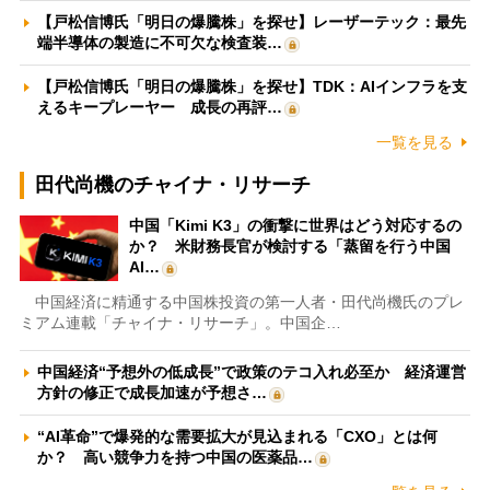
【戸松信博氏「明日の爆騰株」を探せ】レーザーテック：最先
端半導体の製造に不可欠な検査装…
【戸松信博氏「明日の爆騰株」を探せ】TDK：AIインフラを支
えるキープレーヤー 成長の再評…
一覧を見る
田代尚機のチャイナ・リサーチ
中国「Kimi K3」の衝撃に世界はどう対応するの
か？ 米財務長官が検討する「蒸留を行う中国
AI…
中国経済に精通する中国株投資の第一人者・田代尚機氏のプレ
ミアム連載「チャイナ・リサーチ」。中国企…
中国経済“予想外の低成長”で政策のテコ入れ必至か 経済運営
方針の修正で成長加速が予想さ…
“AI革命”で爆発的な需要拡大が見込まれる「CXO」とは何
か？ 高い競争力を持つ中国の医薬品…