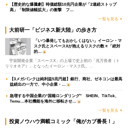
【歴史的な爆騰劇】時価総額10兆円企業が「2連続ストップ
高」「制限値幅拡大」の衝撃 フ…
一覧を見る
大前研一「ビジネス新大陸」の歩き方
「いつ暴発してもおかしくはない」イーロン・マ
スク氏とスペースXが抱えるリスクの数々「絶対
的…
宇宙開発企業「スペースX」の上場で史上初の「兆万長者（ト
リリオネア）」となったイーロン・マスク氏。…
【3メガバンクは純利益5兆円超】銀行、商社、ゼネコンは最高
益続出の一方で、中小企業・…
急増する中国企業の“国籍ロンダリング” SHEIN、TikTok、
Temu…本社機能を海外に移転させ…
一覧を見る
投資ノウハウ満載コミック「俺がカブ番長！」