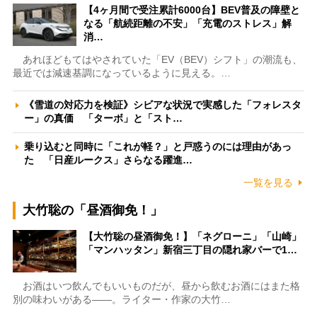
【4ヶ月間で受注累計6000台】BEV普及の障壁と
なる「航続距離の不安」「充電のストレス」解
消…
あれほどもてはやされていた「EV（BEV）シフト」の潮流も、
最近では減速基調になっているように見える。…
《雪道の対応力を検証》シビアな状況で実感した「フォレスタ
ー」の真価 「ターボ」と「スト…
乗り込むと同時に「これが軽？」と戸惑うのには理由があっ
た 「日産ルークス」さらなる躍進…
一覧を見る
大竹聡の「昼酒御免！」
【大竹聡の昼酒御免！】「ネグローニ」「山崎」
「マンハッタン」新宿三丁目の隠れ家バーで1…
お酒はいつ飲んでもいいものだが、昼から飲むお酒にはまた格
別の味わいがある――。ライター・作家の大竹…