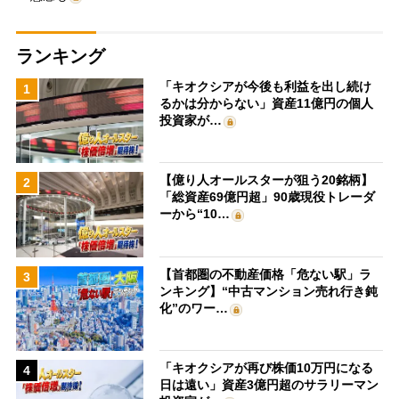
ランキング
「キオクシアが今後も利益を出し続け
1
るかは分からない」資産11億円の個人
投資家が…
【億り人オールスターが狙う20銘柄】
2
「総資産69億円超」90歳現役トレーダ
ーから“10…
【首都圏の不動産価格「危ない駅」ラ
3
ンキング】“中古マンション売れ行き鈍
化”のワー…
「キオクシアが再び株価10万円になる
4
日は遠い」資産3億円超のサラリーマン