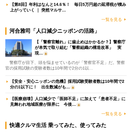
【第8回】年利はなんと14.6％！ 毎日5万円超の延滞税が積み
上がっていく ｜ 突然マルサ…
一覧を見る
河合雅司「人口減少ニッポンの活路」
【「警察官離れ」に歯止めはかかるか？】警察庁
が本気で取り組む「警察組織の構造改革」 実
現…
警察庁が目下、頭を悩ませているのが「警察官不足」だ。警察
官の採用試験の受験者数は10年間で2分の1以…
【安全・安心ニッポンの危機】採用試験受験者数は10年間で2
分の1以下に！ 出生数減がも…
【医療崩壊】人口減少で「医師不足」に加えて「患者不足」に
見舞われ地域医療が限界に 今後…
一覧を見る
快適クルマ生活 乗ってみた、使ってみた