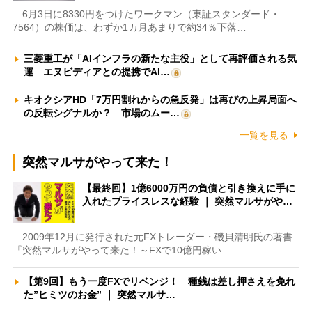
6月3日に8330円をつけたワークマン（東証スタンダード・
7564）の株価は、わずか1カ月あまりで約34％下落…
三菱重工が「AIインフラの新たな主役」として再評価される気
運 エヌビディアとの提携でAI…
キオクシアHD「7万円割れからの急反発」は再びの上昇局面へ
の反転シグナルか？ 市場のムー…
一覧を見る
突然マルサがやって来た！
【最終回】1億6000万円の負債と引き換えに手に
入れたプライスレスな経験 ｜ 突然マルサがや…
2009年12月に発行された元FXトレーダー・磯貝清明氏の著書
『突然マルサがやって来た！～FXで10億円稼い…
【第9回】もう一度FXでリベンジ！ 種銭は差し押さえを免れ
た”ヒミツのお金” ｜ 突然マルサ…