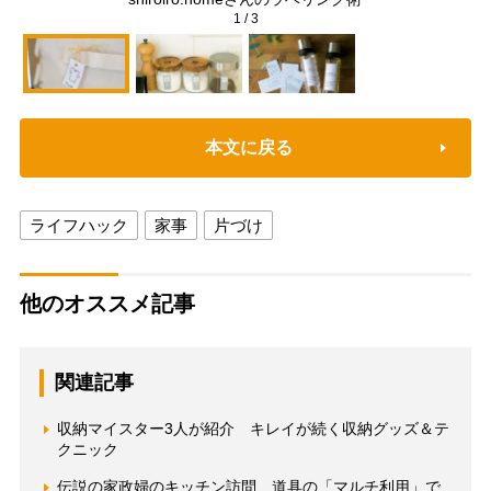
1
/
3
本文に戻る
ライフハック
家事
片づけ
他のオススメ記事
関連記事
収納マイスター3人が紹介 キレイが続く収納グッズ＆テ
クニック
伝説の家政婦のキッチン訪問 道具の「マルチ利用」で