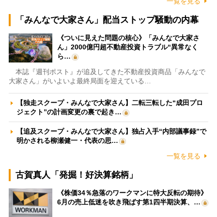
一覧を見る
「みんなで大家さん」配当ストップ騒動の内幕
《ついに見えた問題の核心》「みんなで大家さ
ん」2000億円超不動産投資トラブル“異常なく
ら…
本誌『週刊ポスト』が追及してきた不動産投資商品「みんなで
大家さん」がいよいよ最終局面を迎えている…
【独走スクープ・みんなで大家さん】二転三転した“成田プロ
ジェクト”の計画変更の裏で起き…
【追及スクープ・みんなで大家さん】独占入手“内部議事録”で
明かされる柳瀬健一・代表の思…
一覧を見る
古賀真人「発掘！好決算銘柄」
《株価34％急落のワークマンに特大反転の期待》
6月の売上低迷を吹き飛ばす第1四半期決算、…