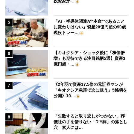
投資家が…
「AI・半導体関連が“本命”であること
5
に変わりはない」資産20億円超の90歳
現役トレー…
【キオクシア・ショック後に「株価倍
6
増」も期待できる注目銘柄5選】資産3
億円超・…
《2年弱で資産17.5倍の元証券マンが
7
「キオクシア急落で次に狙う」5銘柄を
公開》10…
「失敗すると取り返しがつかない」葬
8
儀社の手を借りない「DIY葬」の落とし
穴 素人には…