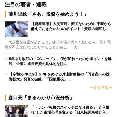
注目の著者・連載
藤川里絵「さあ、投資を始めよう！」
【資産運用】大災害時に慌てないために平時から
備えておきたい3つのポイント「資産の棚卸し…
大規模な災害が起きると、株式市場が大きく動いたり、取引環
境が不安定になったりすることがある。一方…
5年ぶり改訂の「CGコード」、何が変わったのかポイントを解
説 企業に成長投資の具体的な説…
【令和のPKOか】GPIFをめぐる片山財務相の「円資産への投
資拡大」発言の波紋 「国債重視」…
一覧を見る
森口亮「まるわかり市況分析」
「トレンド転換のスイッチになり得る」“介入慣
れ”した市場心理を変える「日米協調為替介入」