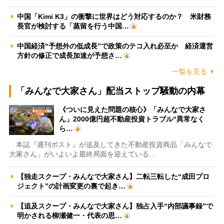
中国「Kimi K3」の衝撃に世界はどう対応するのか？ 米財務
長官が検討する「蒸留を行う中国…
中国経済“予想外の低成長”で政策のテコ入れ必至か 経済運営
方針の修正で成長加速が予想さ…
一覧を見る
「みんなで大家さん」配当ストップ騒動の内幕
《ついに見えた問題の核心》「みんなで大家さ
ん」2000億円超不動産投資トラブル“異常なく
ら…
本誌『週刊ポスト』が追及してきた不動産投資商品「みんなで
大家さん」がいよいよ最終局面を迎えている…
【独走スクープ・みんなで大家さん】二転三転した“成田プロ
ジェクト”の計画変更の裏で起き…
【追及スクープ・みんなで大家さん】独占入手“内部議事録”で
明かされる柳瀬健一・代表の思…