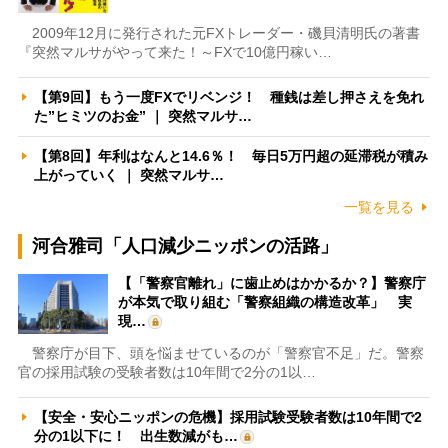
2009年12月に発行された元FXトレーダー・磯貝清明氏の著書
『突然マルサがやって来た！～FXで10億円稼い…
【第9回】もう一度FXでリベンジ！ 種銭は差し押さえを免れ
た”ヒミツのお金” ｜ 突然マルサ…
【第8回】年利はなんと14.6％！ 毎日5万円超の延滞税が積み
上がっていく ｜ 突然マルサ…
一覧を見る
河合雅司「人口減少ニッポンの活路」
【「警察官離れ」に歯止めはかかるか？】警察庁
が本気で取り組む「警察組織の構造改革」 実
現…
警察庁が目下、頭を悩ませているのが「警察官不足」だ。警察
官の採用試験の受験者数は10年間で2分の1以…
【安全・安心ニッポンの危機】採用試験受験者数は10年間で2
分の1以下に！ 出生数減がも…