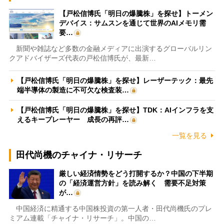
【戸松信博氏「明日の爆騰株」を探せ】トーメン
デバイス：サムスンを通じて世界のAIメモリ需
要…
新聞や雑誌など多数の金融メディアに出演するグローバルリン
クアドバイザーズ代表の戸松信博氏が、最新…
【戸松信博氏「明日の爆騰株」を探せ】レーザーテック：最先
端半導体の製造に不可欠な検査装…
【戸松信博氏「明日の爆騰株」を探せ】TDK：AIインフラを支
えるキープレーヤー 成長の再評…
一覧を見る
田代尚機のチャイナ・リサーチ
厳しい経済情勢をどう打開するか？中国の下半期
の「経済運営方針」を読み解く 需要不足対策
が…
中国経済に精通する中国株投資の第一人者・田代尚機氏のプレ
ミアム連載「チャイナ・リサーチ」。中国の…