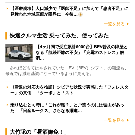
【医療崩壊】人口減少で「医師不足」に加えて「患者不足」に
見舞われ地域医療が限界に 今後…
一覧を見る
快適クルマ生活 乗ってみた、使ってみた
【4ヶ月間で受注累計6000台】BEV普及の障壁と
なる「航続距離の不安」「充電のストレス」解
消…
あれほどもてはやされていた「EV（BEV）シフト」の潮流も、
最近では減速基調になっているように見える。…
《雪道の対応力を検証》シビアな状況で実感した「フォレスタ
ー」の真価 「ターボ」と「スト…
乗り込むと同時に「これが軽？」と戸惑うのには理由があっ
た 「日産ルークス」さらなる躍進…
一覧を見る
大竹聡の「昼酒御免！」