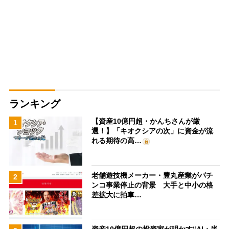
ランキング
【資産10億円超・かんちさんが厳
1
選！】「キオクシアの次」に資金が流
れる期待の高…
老舗遊技機メーカー・豊丸産業がパチ
2
ンコ事業停止の背景 大手と中小の格
差拡大に拍車…