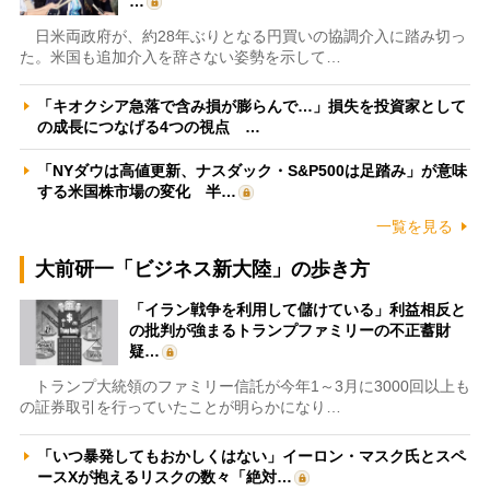
…
日米両政府が、約28年ぶりとなる円買いの協調介入に踏み切っ
た。米国も追加介入を辞さない姿勢を示して…
「キオクシア急落で含み損が膨らんで…」損失を投資家として
の成長につなげる4つの視点 …
「NYダウは高値更新、ナスダック・S&P500は足踏み」が意味
する米国株市場の変化 半…
一覧を見る
大前研一「ビジネス新大陸」の歩き方
「イラン戦争を利用して儲けている」利益相反と
の批判が強まるトランプファミリーの不正蓄財
疑…
トランプ大統領のファミリー信託が今年1～3月に3000回以上も
の証券取引を行っていたことが明らかになり…
「いつ暴発してもおかしくはない」イーロン・マスク氏とスペ
ースXが抱えるリスクの数々「絶対…