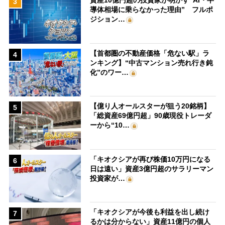
資産10億円超の投資家が明かす“AI・半
3
導体相場に乗らなかった理由” フルポ
ジション…
【首都圏の不動産価格「危ない駅」ラ
4
ンキング】“中古マンション売れ行き鈍
化”のワー…
【億り人オールスターが狙う20銘柄】
5
「総資産69億円超」90歳現役トレーダ
ーから“10…
「キオクシアが再び株価10万円になる
6
日は遠い」資産3億円超のサラリーマン
投資家が…
「キオクシアが今後も利益を出し続け
7
るかは分からない」資産11億円の個人