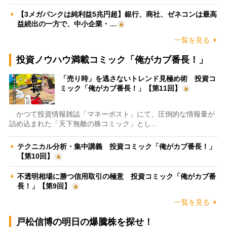
【3メガバンクは純利益5兆円超】銀行、商社、ゼネコンは最高
益続出の一方で、中小企業・…
一覧を見る
投資ノウハウ満載コミック「俺がカブ番長！」
「売り時」を逃さないトレンド見極め術 投資コ
ミック「俺がカブ番長！」【第11回】
かつて投資情報雑誌「マネーポスト」にて、圧倒的な情報量が
詰め込まれた「天下無敵の株コミック」とし…
テクニカル分析・集中講義 投資コミック「俺がカブ番長！」
【第10回】
不透明相場に勝つ信用取引の極意 投資コミック「俺がカブ番
長！」【第9回】
一覧を見る
戸松信博の明日の爆騰株を探せ！