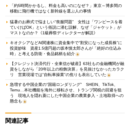
「約5時間かかるし、料金も高いのになぜ？」東京～博多間の
移動に飛行機ではなく新幹線を選ぶ人の事情
猛暑のお葬式で悩ましい“喪服問題” 女性は「ワンピースを着
ていけばOK」という俗説に潜む誤解、なぜ「ジャケット」が
マストなのか？《1級葬祭ディレクターが解説》
キオクシアなどAI関連株に資金集中で“割安になった成長株”に
投資妙味 資産1.5億円超の坂本慎太郎さんが「絶好の仕込み
時」と考える防衛・食品銘柄を紹介
【クレジット決済代行・全東信が破産】63社もの金融機関が融
資をしながら「20年以上の粉飾決算」を見抜けなかったカラク
リ 営業現場では“自転車操業”の焦りも表出していた
急増する中国企業の“国籍ロンダリング” SHEIN、TikTok、
Temu…本社機能を海外に移転させ、トランプ関税の回避を狙
う 現地人を隠れ蓑にした中国企業の農業参入・土地取得への
懸念も
関連記事