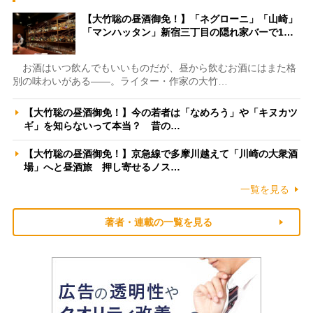
【大竹聡の昼酒御免！】「ネグローニ」「山崎」
「マンハッタン」新宿三丁目の隠れ家バーで1…
お酒はいつ飲んでもいいものだが、昼から飲むお酒にはまた格
別の味わいがある――。ライター・作家の大竹…
【大竹聡の昼酒御免！】今の若者は「なめろう」や「キヌカツ
ギ」を知らないって本当？ 昔の…
【大竹聡の昼酒御免！】京急線で多摩川越えて「川崎の大衆酒
場」へと昼酒旅 押し寄せるノス…
一覧を見る
著者・連載の一覧を見る