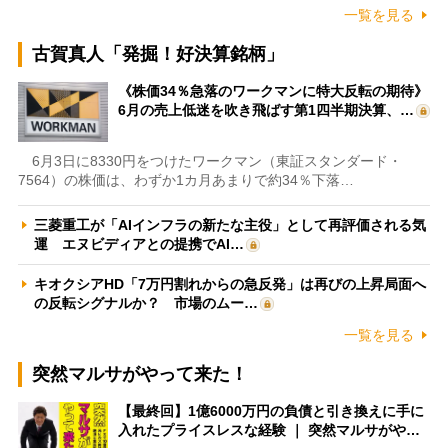
一覧を見る
古賀真人「発掘！好決算銘柄」
《株価34％急落のワークマンに特大反転の期待》
6月の売上低迷を吹き飛ばす第1四半期決算、…
6月3日に8330円をつけたワークマン（東証スタンダード・
7564）の株価は、わずか1カ月あまりで約34％下落…
三菱重工が「AIインフラの新たな主役」として再評価される気
運 エヌビディアとの提携でAI…
キオクシアHD「7万円割れからの急反発」は再びの上昇局面へ
の反転シグナルか？ 市場のムー…
一覧を見る
突然マルサがやって来た！
【最終回】1億6000万円の負債と引き換えに手に
入れたプライスレスな経験 ｜ 突然マルサがや…