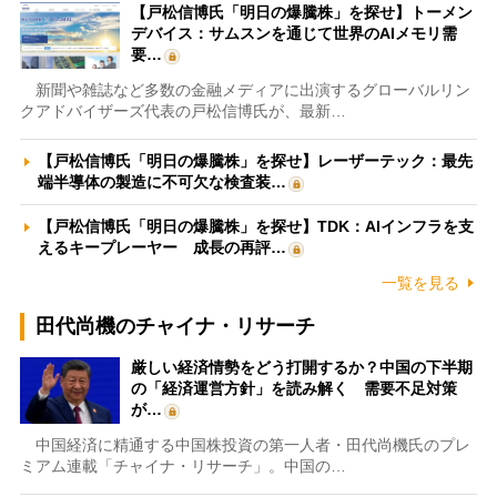
【戸松信博氏「明日の爆騰株」を探せ】トーメン
デバイス：サムスンを通じて世界のAIメモリ需
要…
新聞や雑誌など多数の金融メディアに出演するグローバルリン
クアドバイザーズ代表の戸松信博氏が、最新…
【戸松信博氏「明日の爆騰株」を探せ】レーザーテック：最先
端半導体の製造に不可欠な検査装…
【戸松信博氏「明日の爆騰株」を探せ】TDK：AIインフラを支
えるキープレーヤー 成長の再評…
一覧を見る
田代尚機のチャイナ・リサーチ
厳しい経済情勢をどう打開するか？中国の下半期
の「経済運営方針」を読み解く 需要不足対策
が…
中国経済に精通する中国株投資の第一人者・田代尚機氏のプレ
ミアム連載「チャイナ・リサーチ」。中国の…