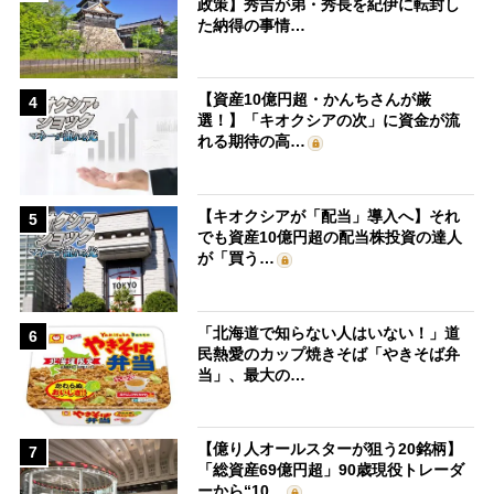
政策】秀吉が弟・秀長を紀伊に転封し
た納得の事情…
【資産10億円超・かんちさんが厳
4
選！】「キオクシアの次」に資金が流
れる期待の高…
【キオクシアが「配当」導入へ】それ
5
でも資産10億円超の配当株投資の達人
が「買う…
「北海道で知らない人はいない！」道
6
民熱愛のカップ焼きそば「やきそば弁
当」、最大の…
【億り人オールスターが狙う20銘柄】
7
「総資産69億円超」90歳現役トレーダ
ーから“10…