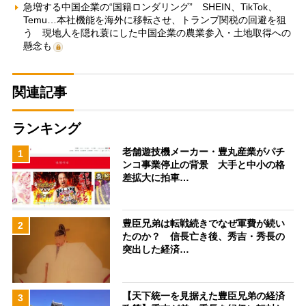
急増する中国企業の“国籍ロンダリング” SHEIN、TikTok、
Temu…本社機能を海外に移転させ、トランプ関税の回避を狙
う 現地人を隠れ蓑にした中国企業の農業参入・土地取得への
懸念も
関連記事
ランキング
老舗遊技機メーカー・豊丸産業がパチ
1
ンコ事業停止の背景 大手と中小の格
差拡大に拍車…
豊臣兄弟は転戦続きでなぜ軍費が続い
2
たのか？ 信長亡き後、秀吉・秀長の
突出した経済…
【天下統一を見据えた豊臣兄弟の経済
3