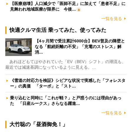
【医療崩壊】人口減少で「医師不足」に加えて「患者不足」に
見舞われ地域医療が限界に 今後…
一覧を見る
快適クルマ生活 乗ってみた、使ってみた
【4ヶ月間で受注累計6000台】BEV普及の障壁と
なる「航続距離の不安」「充電のストレス」解
消…
あれほどもてはやされていた「EV（BEV）シフト」の潮流も、
最近では減速基調になっているように見える。…
《雪道の対応力を検証》シビアな状況で実感した「フォレスタ
ー」の真価 「ターボ」と「スト…
乗り込むと同時に「これが軽？」と戸惑うのには理由があっ
た 「日産ルークス」さらなる躍進…
一覧を見る
大竹聡の「昼酒御免！」