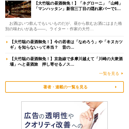
【大竹聡の昼酒御免！】「ネグローニ」「山崎」
「マンハッタン」新宿三丁目の隠れ家バーで1…
お酒はいつ飲んでもいいものだが、昼から飲むお酒にはまた格
別の味わいがある――。ライター・作家の大竹…
【大竹聡の昼酒御免！】今の若者は「なめろう」や「キヌカツ
ギ」を知らないって本当？ 昔の…
【大竹聡の昼酒御免！】京急線で多摩川越えて「川崎の大衆酒
場」へと昼酒旅 押し寄せるノス…
一覧を見る
著者・連載の一覧を見る