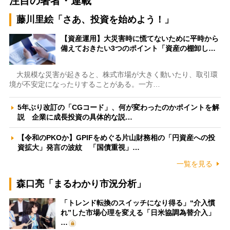
注目の著者・連載
藤川里絵「さあ、投資を始めよう！」
【資産運用】大災害時に慌てないために平時から
備えておきたい3つのポイント「資産の棚卸し…
大規模な災害が起きると、株式市場が大きく動いたり、取引環
境が不安定になったりすることがある。一方…
5年ぶり改訂の「CGコード」、何が変わったのかポイントを解
説 企業に成長投資の具体的な説…
【令和のPKOか】GPIFをめぐる片山財務相の「円資産への投
資拡大」発言の波紋 「国債重視」…
一覧を見る
森口亮「まるわかり市況分析」
「トレンド転換のスイッチになり得る」“介入慣
れ”した市場心理を変える「日米協調為替介入」
…