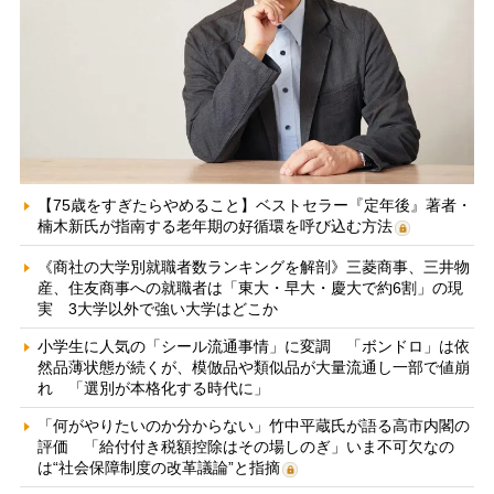
【75歳をすぎたらやめること】ベストセラー『定年後』著者・
楠木新氏が指南する老年期の好循環を呼び込む方法
《商社の大学別就職者数ランキングを解剖》三菱商事、三井物
産、住友商事への就職者は「東大・早大・慶大で約6割」の現
実 3大学以外で強い大学はどこか
小学生に人気の「シール流通事情」に変調 「ボンドロ」は依
然品薄状態が続くが、模倣品や類似品が大量流通し一部で値崩
れ 「選別が本格化する時代に」
「何がやりたいのか分からない」竹中平蔵氏が語る高市内閣の
評価 「給付付き税額控除はその場しのぎ」いま不可欠なの
は“社会保障制度の改革議論”と指摘