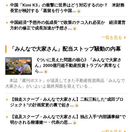
中国「Kimi K3」の衝撃に世界はどう対応するのか？ 米財務
長官が検討する「蒸留を行う中国…
中国経済“予想外の低成長”で政策のテコ入れ必至か 経済運営
方針の修正で成長加速が予想さ…
一覧を見る
「みんなで大家さん」配当ストップ騒動の内幕
《ついに見えた問題の核心》「みんなで大家さ
ん」2000億円超不動産投資トラブル“異常なく
ら…
本誌『週刊ポスト』が追及してきた不動産投資商品「みんなで
大家さん」がいよいよ最終局面を迎えている…
【独走スクープ・みんなで大家さん】二転三転した“成田プロ
ジェクト”の計画変更の裏で起き…
【追及スクープ・みんなで大家さん】独占入手“内部議事録”で
明かされる柳瀬健一・代表の思…
一覧を見る