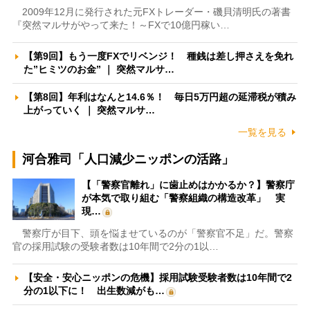
2009年12月に発行された元FXトレーダー・磯貝清明氏の著書
『突然マルサがやって来た！～FXで10億円稼い…
【第9回】もう一度FXでリベンジ！ 種銭は差し押さえを免れ
た”ヒミツのお金” ｜ 突然マルサ…
【第8回】年利はなんと14.6％！ 毎日5万円超の延滞税が積み
上がっていく ｜ 突然マルサ…
一覧を見る
河合雅司「人口減少ニッポンの活路」
【「警察官離れ」に歯止めはかかるか？】警察庁
が本気で取り組む「警察組織の構造改革」 実
現…
警察庁が目下、頭を悩ませているのが「警察官不足」だ。警察
官の採用試験の受験者数は10年間で2分の1以…
【安全・安心ニッポンの危機】採用試験受験者数は10年間で2
分の1以下に！ 出生数減がも…