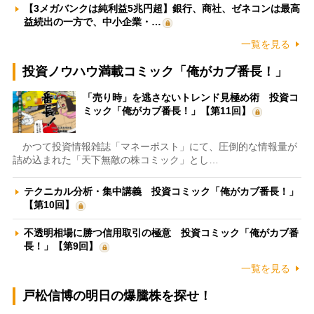
【3メガバンクは純利益5兆円超】銀行、商社、ゼネコンは最高
益続出の一方で、中小企業・…
一覧を見る
投資ノウハウ満載コミック「俺がカブ番長！」
「売り時」を逃さないトレンド見極め術 投資コ
ミック「俺がカブ番長！」【第11回】
かつて投資情報雑誌「マネーポスト」にて、圧倒的な情報量が
詰め込まれた「天下無敵の株コミック」とし…
テクニカル分析・集中講義 投資コミック「俺がカブ番長！」
【第10回】
不透明相場に勝つ信用取引の極意 投資コミック「俺がカブ番
長！」【第9回】
一覧を見る
戸松信博の明日の爆騰株を探せ！