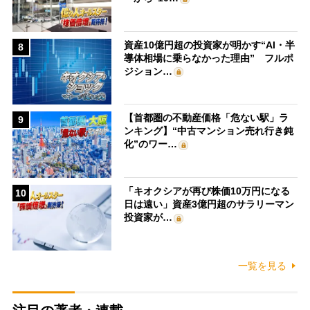
資産10億円超の投資家が明かす“AI・半
8
導体相場に乗らなかった理由” フルポ
ジション…
【首都圏の不動産価格「危ない駅」ラ
9
ンキング】“中古マンション売れ行き鈍
化”のワー…
「キオクシアが再び株価10万円になる
10
日は遠い」資産3億円超のサラリーマン
投資家が…
一覧を見る