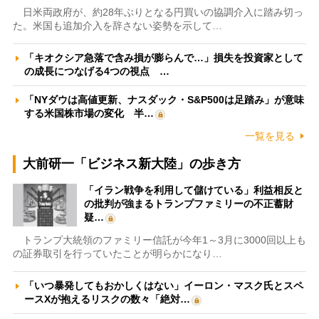
日米両政府が、約28年ぶりとなる円買いの協調介入に踏み切っ
た。米国も追加介入を辞さない姿勢を示して…
「キオクシア急落で含み損が膨らんで…」損失を投資家として
の成長につなげる4つの視点 …
「NYダウは高値更新、ナスダック・S&P500は足踏み」が意味
する米国株市場の変化 半…
一覧を見る
大前研一「ビジネス新大陸」の歩き方
「イラン戦争を利用して儲けている」利益相反と
の批判が強まるトランプファミリーの不正蓄財
疑…
トランプ大統領のファミリー信託が今年1～3月に3000回以上も
の証券取引を行っていたことが明らかになり…
「いつ暴発してもおかしくはない」イーロン・マスク氏とスペ
ースXが抱えるリスクの数々「絶対…