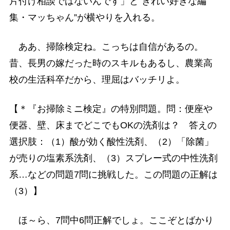
片付け相談ではないんです」と“きれい好きな編
集・マッちゃん”が横やりを入れる。
ああ、掃除検定ね。こっちは自信があるの。
昔、長男の嫁だった時のスキルもあるし、農業高
校の生活科卒だから、理屈はバッチリよ。
【＊『お掃除ミニ検定』の特別問題。問：便座や
便器、壁、床までどこでもOKの洗剤は？ 答えの
選択肢：（1）酸が効く酸性洗剤、（2）「除菌」
が売りの塩素系洗剤、（3）スプレー式の中性洗剤
系…などの問題7問に挑戦した。この問題の正解は
（3）】
ほ～ら、7問中6問正解でしょ。ここぞとばかり