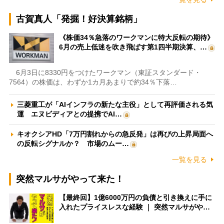
古賀真人「発掘！好決算銘柄」
《株価34％急落のワークマンに特大反転の期待》
6月の売上低迷を吹き飛ばす第1四半期決算、…
6月3日に8330円をつけたワークマン（東証スタンダード・
7564）の株価は、わずか1カ月あまりで約34％下落…
三菱重工が「AIインフラの新たな主役」として再評価される気
運 エヌビディアとの提携でAI…
キオクシアHD「7万円割れからの急反発」は再びの上昇局面へ
の反転シグナルか？ 市場のムー…
一覧を見る
突然マルサがやって来た！
【最終回】1億6000万円の負債と引き換えに手に
入れたプライスレスな経験 ｜ 突然マルサがや…