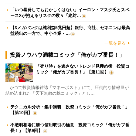
「いつ暴発してもおかしくはない」イーロン・マスク氏とスペ
ースXが抱えるリスクの数々「絶対…
【3メガバンクは純利益5兆円超】銀行、商社、ゼネコンは最高
益続出の一方で、中小企業・…
一覧を見る
投資ノウハウ満載コミック「俺がカブ番長！」
「売り時」を逃さないトレンド見極め術 投資コ
ミック「俺がカブ番長！」【第11回】
かつて投資情報雑誌「マネーポスト」にて、圧倒的な情報量が
詰め込まれた「天下無敵の株コミック」とし…
テクニカル分析・集中講義 投資コミック「俺がカブ番長！」
【第10回】
不透明相場に勝つ信用取引の極意 投資コミック「俺がカブ番
長！」【第9回】