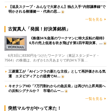
【追及スクープ・みんなで大家さん】独占入手“内部議事録”で
明かされる柳瀬健一・代表の思…
一覧を見る
古賀真人「発掘！好決算銘柄」
《株価34％急落のワークマンに特大反転の期待》
6月の売上低迷を吹き飛ばす第1四半期決算、…
6月3日に8330円をつけたワークマン（東証スタンダード・
7564）の株価は、わずか1カ月あまりで約34％下落…
三菱重工が「AIインフラの新たな主役」として再評価される気
運 エヌビディアとの提携でAI…
キオクシアHD「7万円割れからの急反発」は再びの上昇局面へ
の反転シグナルか？ 市場のムー…
一覧を見る
突然マルサがやって来た！