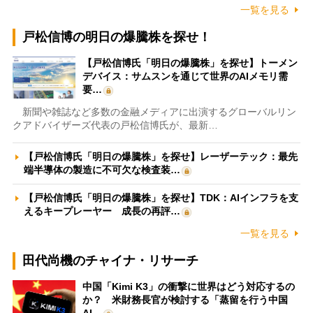
一覧を見る
戸松信博の明日の爆騰株を探せ！
【戸松信博氏「明日の爆騰株」を探せ】トーメン
デバイス：サムスンを通じて世界のAIメモリ需
要…
新聞や雑誌など多数の金融メディアに出演するグローバルリン
クアドバイザーズ代表の戸松信博氏が、最新…
【戸松信博氏「明日の爆騰株」を探せ】レーザーテック：最先
端半導体の製造に不可欠な検査装…
【戸松信博氏「明日の爆騰株」を探せ】TDK：AIインフラを支
えるキープレーヤー 成長の再評…
一覧を見る
田代尚機のチャイナ・リサーチ
中国「Kimi K3」の衝撃に世界はどう対応するの
か？ 米財務長官が検討する「蒸留を行う中国