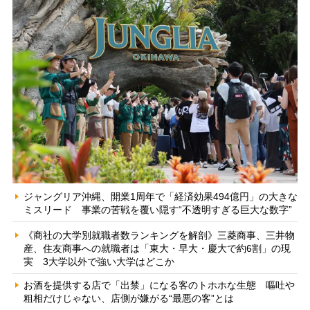
ジャングリア沖縄、開業1周年で「経済効果494億円」の大きな
ミスリード 事業の苦戦を覆い隠す“不透明すぎる巨大な数字”
《商社の大学別就職者数ランキングを解剖》三菱商事、三井物
産、住友商事への就職者は「東大・早大・慶大で約6割」の現
実 3大学以外で強い大学はどこか
お酒を提供する店で「出禁」になる客のトホホな生態 嘔吐や
粗相だけじゃない、店側が嫌がる“最悪の客”とは