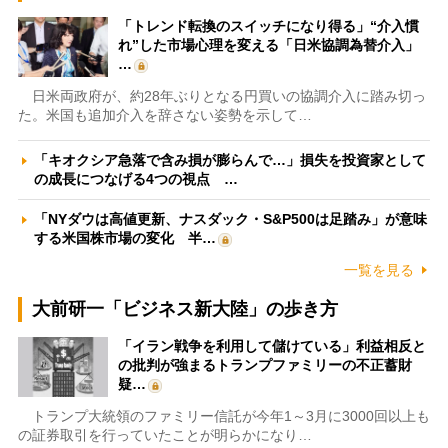
「トレンド転換のスイッチになり得る」“介入慣
れ”した市場心理を変える「日米協調為替介入」
…
日米両政府が、約28年ぶりとなる円買いの協調介入に踏み切っ
た。米国も追加介入を辞さない姿勢を示して…
「キオクシア急落で含み損が膨らんで…」損失を投資家として
の成長につなげる4つの視点 …
「NYダウは高値更新、ナスダック・S&P500は足踏み」が意味
する米国株市場の変化 半…
一覧を見る
大前研一「ビジネス新大陸」の歩き方
「イラン戦争を利用して儲けている」利益相反と
の批判が強まるトランプファミリーの不正蓄財
疑…
トランプ大統領のファミリー信託が今年1～3月に3000回以上も
の証券取引を行っていたことが明らかになり…