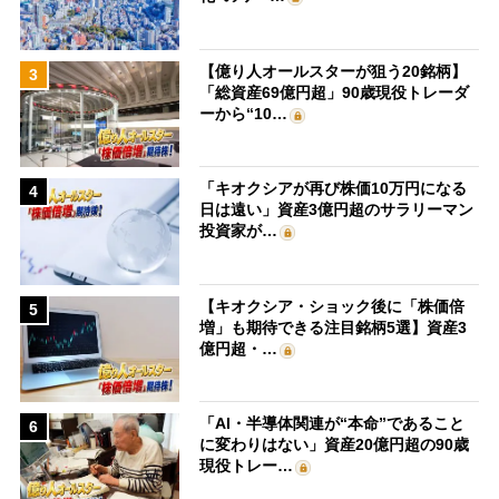
【億り人オールスターが狙う20銘柄】
3
「総資産69億円超」90歳現役トレーダ
ーから“10…
「キオクシアが再び株価10万円になる
4
日は遠い」資産3億円超のサラリーマン
投資家が…
【キオクシア・ショック後に「株価倍
5
増」も期待できる注目銘柄5選】資産3
億円超・…
「AI・半導体関連が“本命”であること
6
に変わりはない」資産20億円超の90歳
現役トレー…