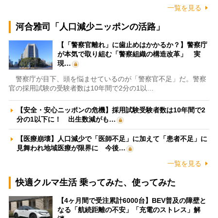
一覧を見る
河合雅司「人口減少ニッポンの活路」
【「警察官離れ」に歯止めはかかるか？】警察庁
が本気で取り組む「警察組織の構造改革」 実
現…
警察庁が目下、頭を悩ませているのが「警察官不足」だ。警察
官の採用試験の受験者数は10年間で2分の1以…
【安全・安心ニッポンの危機】採用試験受験者数は10年間で2
分の1以下に！ 出生数減がも…
【医療崩壊】人口減少で「医師不足」に加えて「患者不足」に
見舞われ地域医療が限界に 今後…
一覧を見る
快適クルマ生活 乗ってみた、使ってみた
【4ヶ月間で受注累計6000台】BEV普及の障壁と
なる「航続距離の不安」「充電のストレス」解