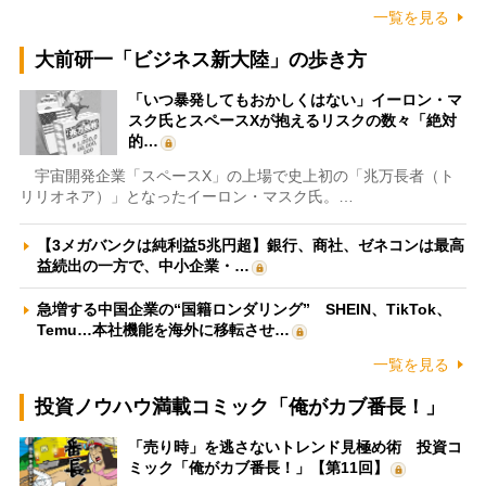
一覧を見る
大前研一「ビジネス新大陸」の歩き方
「いつ暴発してもおかしくはない」イーロン・マ
スク氏とスペースXが抱えるリスクの数々「絶対
的…
宇宙開発企業「スペースX」の上場で史上初の「兆万長者（ト
リリオネア）」となったイーロン・マスク氏。…
【3メガバンクは純利益5兆円超】銀行、商社、ゼネコンは最高
益続出の一方で、中小企業・…
急増する中国企業の“国籍ロンダリング” SHEIN、TikTok、
Temu…本社機能を海外に移転させ…
一覧を見る
投資ノウハウ満載コミック「俺がカブ番長！」
「売り時」を逃さないトレンド見極め術 投資コ
ミック「俺がカブ番長！」【第11回】