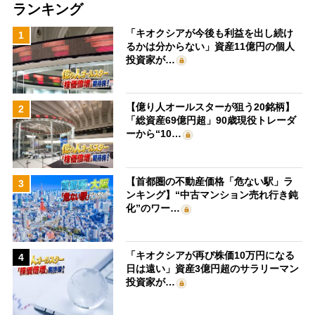
ランキング
「キオクシアが今後も利益を出し続け
1
るかは分からない」資産11億円の個人
投資家が…
【億り人オールスターが狙う20銘柄】
2
「総資産69億円超」90歳現役トレーダ
ーから“10…
【首都圏の不動産価格「危ない駅」ラ
3
ンキング】“中古マンション売れ行き鈍
化”のワー…
「キオクシアが再び株価10万円になる
4
日は遠い」資産3億円超のサラリーマン
投資家が…