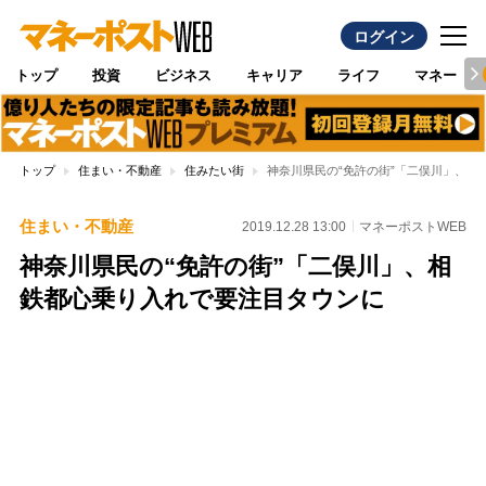
ログイン
トップ
投資
ビジネス
キャリア
ライフ
マネー
トップ
住まい・不動産
住みたい街
神奈川県民の“免許の街”「二俣川」、相
住まい・不動産
2019.12.28 13:00
マネーポストWEB
神奈川県民の“免許の街”「二俣川」、相
鉄都心乗り入れで要注目タウンに
Loaded
:
100.00%
/
Unmute