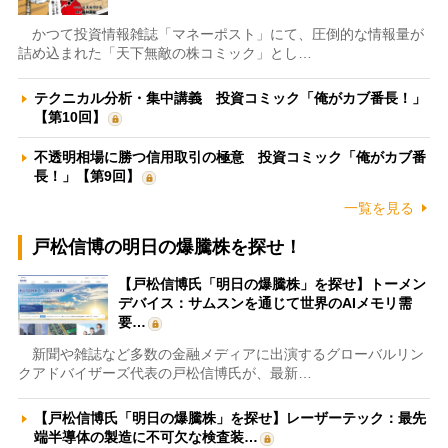
かつて投資情報雑誌「マネーポスト」にて、圧倒的な情報量が
詰め込まれた「天下無敵の株コミック」とし…
テクニカル分析・集中講義 投資コミック「俺がカブ番長！」
【第10回】
不透明相場に勝つ信用取引の極意 投資コミック「俺がカブ番
長！」【第9回】
一覧を見る
戸松信博の明日の爆騰株を探せ！
【戸松信博氏「明日の爆騰株」を探せ】トーメン
デバイス：サムスンを通じて世界のAIメモリ需
要…
新聞や雑誌など多数の金融メディアに出演するグローバルリン
クアドバイザーズ代表の戸松信博氏が、最新…
【戸松信博氏「明日の爆騰株」を探せ】レーザーテック：最先
端半導体の製造に不可欠な検査装…