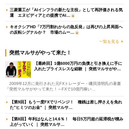
三菱重工が「AIインフラの新たな主役」として再評価される気
運 エヌビディアとの提携でAI…
キオクシアHD「7万円割れからの急反発」は再びの上昇局面へ
の反転シグナルか？ 市場のムー…
一覧を見る
突然マルサがやって来た！
【最終回】1億6000万円の負債と引き換えに手に
入れたプライスレスな経験 ｜ 突然マルサがや…
2009年12月に発行された元FXトレーダー・磯貝清明氏の著書
『突然マルサがやって来た！～FXで10億円稼い…
【第9回】もう一度FXでリベンジ！ 種銭は差し押さえを免れ
た”ヒミツのお金” ｜ 突然マルサ…
【第8回】年利はなんと14.6％！ 毎日5万円超の延滞税が積み
上がっていく ｜ 突然マルサ…