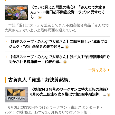
《ついに見えた問題の核心》「みんなで大家さ
ん」2000億円超不動産投資トラブル“異常なく
ら…
本誌『週刊ポスト』が追及してきた不動産投資商品「みんなで
大家さん」がいよいよ最終局面を迎えている…
【独走スクープ・みんなで大家さん】二転三転した“成田プロ
ジェクト”の計画変更の裏で起き…
【追及スクープ・みんなで大家さん】独占入手“内部議事録”で
明かされる柳瀬健一・代表の思…
一覧を見る
古賀真人「発掘！好決算銘柄」
《株価34％急落のワークマンに特大反転の期待》
6月の売上低迷を吹き飛ばす第1四半期決算、…
6月3日に8330円をつけたワークマン（東証スタンダード・
7564）の株価は、わずか1カ月あまりで約34％下落…