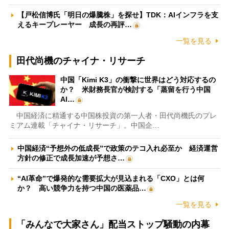
【戸松信博氏「明日の爆騰株」を探せ】TDK：AIインフラを支
えるキープレーヤー 成長の再評…
一覧を見る
田代尚機のチャイナ・リサーチ
中国「Kimi K3」の衝撃に世界はどう対応するの
か？ 米財務長官が検討する「蒸留を行う中国
AI…
中国経済に精通する中国株投資の第一人者・田代尚機氏のプレ
ミアム連載「チャイナ・リサーチ」。中国企…
中国経済“予想外の低成長”で政策のテコ入れ必至か 経済運営
方針の修正で成長加速が予想さ…
“AI革命”で爆発的な需要拡大が見込まれる「CXO」とは何
か？ 高い競争力を持つ中国の医薬品…
一覧を見る
「みんなで大家さん」配当ストップ騒動の内幕