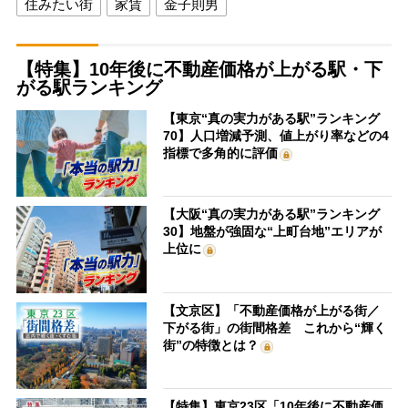
住みたい街
家賃
金子則男
【特集】10年後に不動産価格が上がる駅・下
がる駅ランキング
【東京“真の実力がある駅”ランキング
70】人口増減予測、値上がり率などの4
指標で多角的に評価
【大阪“真の実力がある駅”ランキング
30】地盤が強固な“上町台地”エリアが
上位に
【文京区】「不動産価格が上がる街／
下がる街」の街間格差 これから“輝く
街”の特徴とは？
【特集】東京23区「10年後に不動産価