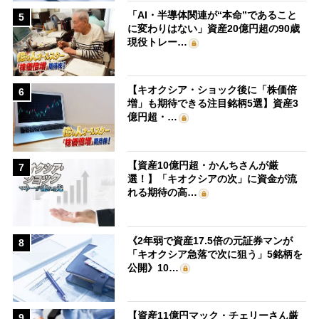
「AI・半導体関連が“本命”であること
5
に変わりはない」資産20億円超の90歳
現役トレー…
【キオクシア・ショック後に「株価倍
6
増」も期待できる注目銘柄5選】資産3
億円超・…
【資産10億円超・かんちさんが厳
7
選！】「キオクシアの次」に資金が流
れる期待の高…
《2年弱で資産17.5倍の元証券マンが
8
「キオクシア急落で次に狙う」5銘柄を
公開》10…
【資産11億円マック・チェリーさん厳
9