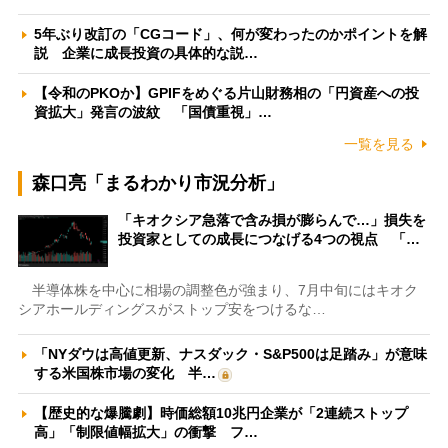
5年ぶり改訂の「CGコード」、何が変わったのかポイントを解
説 企業に成長投資の具体的な説…
【令和のPKOか】GPIFをめぐる片山財務相の「円資産への投
資拡大」発言の波紋 「国債重視」…
一覧を見る
森口亮「まるわかり市況分析」
「キオクシア急落で含み損が膨らんで…」損失を
投資家としての成長につなげる4つの視点 「…
半導体株を中心に相場の調整色が強まり、7月中旬にはキオク
シアホールディングスがストップ安をつけるな…
「NYダウは高値更新、ナスダック・S&P500は足踏み」が意味
する米国株市場の変化 半…
【歴史的な爆騰劇】時価総額10兆円企業が「2連続ストップ
高」「制限値幅拡大」の衝撃 フ…