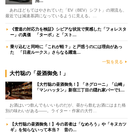
消…
あれほどもてはやされていた「EV（BEV）シフト」の潮流も、
最近では減速基調になっているように見える。…
《雪道の対応力を検証》シビアな状況で実感した「フォレスタ
ー」の真価 「ターボ」と「スト…
乗り込むと同時に「これが軽？」と戸惑うのには理由があっ
た 「日産ルークス」さらなる躍進…
一覧を見る
大竹聡の「昼酒御免！」
【大竹聡の昼酒御免！】「ネグローニ」「山崎」
「マンハッタン」新宿三丁目の隠れ家バーで1…
お酒はいつ飲んでもいいものだが、昼から飲むお酒にはまた格
別の味わいがある――。ライター・作家の大竹…
【大竹聡の昼酒御免！】今の若者は「なめろう」や「キヌカツ
ギ」を知らないって本当？ 昔の…