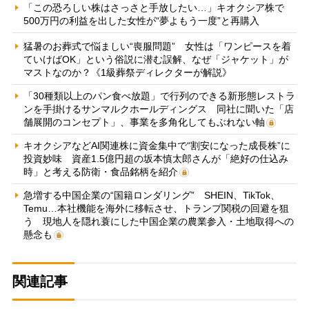
「この恐ろしい株はさっさと手放したい…」キオクシア株で
500万円の利益を出した女性が“夢よもう一度”と再購入
猛暑のお葬式で悩ましい“喪服問題” 女性は「ワンピースを着
ていけばOK」という俗説に潜む誤解、なぜ「ジャケット」が
マストなのか？《1級葬祭ディレクターが解説》
「30種類以上のパン食べ放題」で行列のできる新形態レストラ
ンを手掛けるサンマルクホールディングス 同社に聞いた「店
舗展開のコンセプト」、事業を多角化してもぶれない軸
キオクシアなどAI関連株に資金集中で“割安になった成長株”に
投資妙味 資産1.5億円超の坂本慎太郎さんが「絶好の仕込み
時」と考える防衛・食品銘柄を紹介
急増する中国企業の“国籍ロンダリング” SHEIN、TikTok、
Temu…本社機能を海外に移転させ、トランプ関税の回避を狙
う 現地人を隠れ蓑にした中国企業の農業参入・土地取得への
懸念も
関連記事