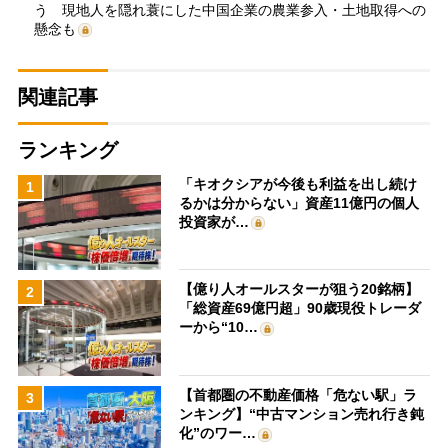
う 現地人を隠れ蓑にした中国企業の農業参入・土地取得への
懸念も
関連記事
ランキング
「キオクシアが今後も利益を出し続け
1
るかは分からない」資産11億円の個人
投資家が…
【億り人オールスターが狙う20銘柄】
2
「総資産69億円超」90歳現役トレーダ
ーから“10…
【首都圏の不動産価格「危ない駅」ラ
3
ンキング】“中古マンション売れ行き鈍
化”のワー…