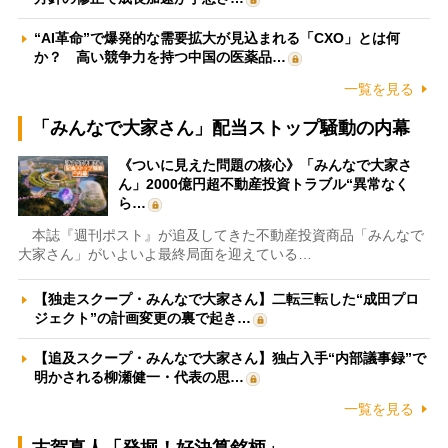
“AI革命”で爆発的な需要拡大が見込まれる「CXO」とは何
か？ 高い競争力を持つ中国の医薬品…
一覧を見る
「みんなで大家さん」配当ストップ騒動の内幕
《ついに見えた問題の核心》「みんなで大家さ
ん」2000億円超不動産投資トラブル“異常なく
ら…
本誌『週刊ポスト』が追及してきた不動産投資商品「みんなで
大家さん」がいよいよ最終局面を迎えている…
【独走スクープ・みんなで大家さん】二転三転した“成田プロ
ジェクト”の計画変更の裏で起き…
【追及スクープ・みんなで大家さん】独占入手“内部議事録”で
明かされる柳瀬健一・代表の思…
一覧を見る