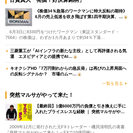
古賀真人「発掘！好決算銘柄」
《株価34％急落のワークマンに特大反転の期待》
6月の売上低迷を吹き飛ばす第1四半期決算、…
6月3日に8330円をつけたワークマン（東証スタンダード・
7564）の株価は、わずか1カ月あまりで約34％下落…
三菱重工が「AIインフラの新たな主役」として再評価される気
運 エヌビディアとの提携でAI…
キオクシアHD「7万円割れからの急反発」は再びの上昇局面へ
の反転シグナルか？ 市場のムー…
一覧を見る
突然マルサがやって来た！
【最終回】1億6000万円の負債と引き換えに手に
入れたプライスレスな経験 ｜ 突然マルサがや…
2009年12月に発行された元FXトレーダー・磯貝清明氏の著書
『突然マルサがやって来た！～FXで10億円稼い…