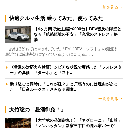
一覧を見る
快適クルマ生活 乗ってみた、使ってみた
【4ヶ月間で受注累計6000台】BEV普及の障壁と
なる「航続距離の不安」「充電のストレス」解
消…
あれほどもてはやされていた「EV（BEV）シフト」の潮流も、
最近では減速基調になっているように見える。…
《雪道の対応力を検証》シビアな状況で実感した「フォレスタ
ー」の真価 「ターボ」と「スト…
乗り込むと同時に「これが軽？」と戸惑うのには理由があっ
た 「日産ルークス」さらなる躍進…
一覧を見る
大竹聡の「昼酒御免！」
【大竹聡の昼酒御免！】「ネグローニ」「山崎」
「マンハッタン」新宿三丁目の隠れ家バーで1…