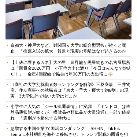
京都大・神戸大など、難関国立大学の総合型選抜が続々と廃
止 「推薦入試の拡大」報道と現実の乖離はなぜ起きるのか
【土俵に埋まるカネ】大の里、豊昇龍が黒星続きの名古屋場所
は「懸賞金2826万円」が下位力士に渡り「今日はみんなで焼肉
だ！」 金星4個配給で協会は年96万円の支出増に
《商社の大学別就職者数ランキングを解剖》三菱商事、三井物
産、住友商事への就職者は「東大・早大・慶大で約6割」の現
実 3大学以外で強い大学はどこか
小学生に人気の「シール流通事情」に変調 「ボンドロ」は依
然品薄状態が続くが、模倣品や類似品が大量流通し一部で値崩
れ 「選別が本格化する時代に」
急増する中国企業の“国籍ロンダリング” SHEIN、TikTok、
Temu…本社機能を海外に移転させ、トランプ関税の回避を狙