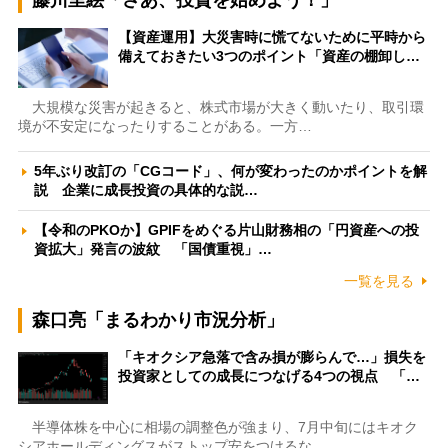
藤川里絵「さあ、投資を始めよう！」
【資産運用】大災害時に慌てないために平時から
備えておきたい3つのポイント「資産の棚卸し…
大規模な災害が起きると、株式市場が大きく動いたり、取引環
境が不安定になったりすることがある。一方…
5年ぶり改訂の「CGコード」、何が変わったのかポイントを解
説 企業に成長投資の具体的な説…
【令和のPKOか】GPIFをめぐる片山財務相の「円資産への投
資拡大」発言の波紋 「国債重視」…
一覧を見る
森口亮「まるわかり市況分析」
「キオクシア急落で含み損が膨らんで…」損失を
投資家としての成長につなげる4つの視点 「…
半導体株を中心に相場の調整色が強まり、7月中旬にはキオク
シアホールディングスがストップ安をつけるな…