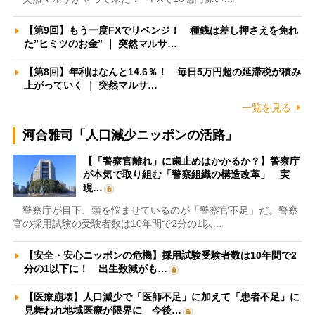
【第9回】もう一度FXでリベンジ！ 種銭は差し押さえを免れ
た”ヒミツのお金” ｜ 突然マルサ…
【第8回】年利はなんと14.6％！ 毎日5万円超の延滞税が積み
上がっていく ｜ 突然マルサ…
一覧を見る
河合雅司「人口減少ニッポンの活路」
【「警察官離れ」に歯止めはかかるか？】警察庁
が本気で取り組む「警察組織の構造改革」 実
現…
警察庁が目下、頭を悩ませているのが「警察官不足」だ。警察
官の採用試験の受験者数は10年間で2分の1以…
【安全・安心ニッポンの危機】採用試験受験者数は10年間で2
分の1以下に！ 出生数減がも…
【医療崩壊】人口減少で「医師不足」に加えて「患者不足」に
見舞われ地域医療が限界に 今後…