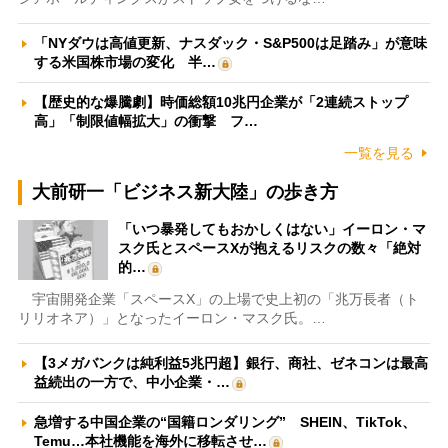
「NYダウは高値更新、ナスダック・S&P500は足踏み」が意味
する米国株市場の変化 半…
【歴史的な爆騰劇】時価総額10兆円企業が「2連続ストップ
高」「制限値幅拡大」の衝撃 フ…
一覧を見る
大前研一「ビジネス新大陸」の歩き方
「いつ暴発してもおかしくはない」イーロン・マ
スク氏とスペースXが抱えるリスクの数々「絶対
的…
宇宙開発企業「スペースX」の上場で史上初の「兆万長者（ト
リリオネア）」となったイーロン・マスク氏。…
【3メガバンクは純利益5兆円超】銀行、商社、ゼネコンは最高
益続出の一方で、中小企業・…
急増する中国企業の“国籍ロンダリング” SHEIN、TikTok、
Temu…本社機能を海外に移転させ…