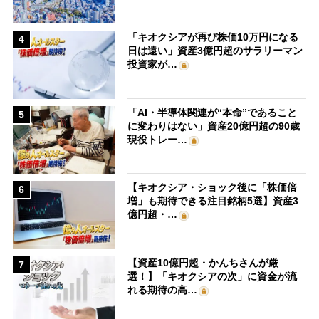
「キオクシアが再び株価10万円になる
4
日は遠い」資産3億円超のサラリーマン
投資家が…
「AI・半導体関連が“本命”であること
5
に変わりはない」資産20億円超の90歳
現役トレー…
【キオクシア・ショック後に「株価倍
6
増」も期待できる注目銘柄5選】資産3
億円超・…
【資産10億円超・かんちさんが厳
7
選！】「キオクシアの次」に資金が流
れる期待の高…