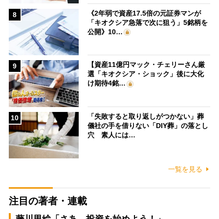
《2年弱で資産17.5倍の元証券マンが
8
「キオクシア急落で次に狙う」5銘柄を
公開》10…
【資産11億円マック・チェリーさん厳
9
選「キオクシア・ショック」後に大化
け期待4銘…
「失敗すると取り返しがつかない」葬
10
儀社の手を借りない「DIY葬」の落とし
穴 素人には…
一覧を見る
注目の著者・連載