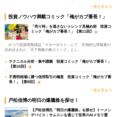
一覧を見る
投資ノウハウ満載コミック「俺がカブ番長！」
「売り時」を逃さないトレンド見極め術 投資コ
ミック「俺がカブ番長！」【第11回】
かつて投資情報雑誌「マネーポスト」にて、圧倒的な情報量が
詰め込まれた「天下無敵の株コミック」とし…
テクニカル分析・集中講義 投資コミック「俺がカブ番長！」
【第10回】
不透明相場に勝つ信用取引の極意 投資コミック「俺がカブ番
長！」【第9回】
一覧を見る
戸松信博の明日の爆騰株を探せ！
【戸松信博氏「明日の爆騰株」を探せ】トーメン
デバイス：サムスンを通じて世界のAIメモリ需