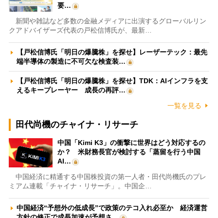
要…
新聞や雑誌など多数の金融メディアに出演するグローバルリン
クアドバイザーズ代表の戸松信博氏が、最新…
【戸松信博氏「明日の爆騰株」を探せ】レーザーテック：最先
端半導体の製造に不可欠な検査装…
【戸松信博氏「明日の爆騰株」を探せ】TDK：AIインフラを支
えるキープレーヤー 成長の再評…
一覧を見る
田代尚機のチャイナ・リサーチ
中国「Kimi K3」の衝撃に世界はどう対応するの
か？ 米財務長官が検討する「蒸留を行う中国
AI…
中国経済に精通する中国株投資の第一人者・田代尚機氏のプレ
ミアム連載「チャイナ・リサーチ」。中国企…
中国経済“予想外の低成長”で政策のテコ入れ必至か 経済運営
方針の修正で成長加速が予想さ…