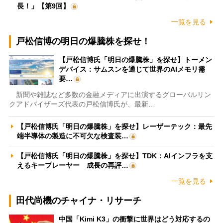
長！」【第9回】
一覧を見る
戸松信博の明日の爆騰株を探せ！
【戸松信博氏「明日の爆騰株」を探せ】トーメン
デバイス：サムスンを通じて世界のAIメモリ需
要…
新聞や雑誌など多数の金融メディアに出演するグローバルリン
クアドバイザーズ代表の戸松信博氏が、最新…
【戸松信博氏「明日の爆騰株」を探せ】レーザーテック：最先
端半導体の製造に不可欠な検査装…
【戸松信博氏「明日の爆騰株」を探せ】TDK：AIインフラを支
えるキープレーヤー 成長の再評…
一覧を見る
田代尚機のチャイナ・リサーチ
中国「Kimi K3」の衝撃に世界はどう対応するの