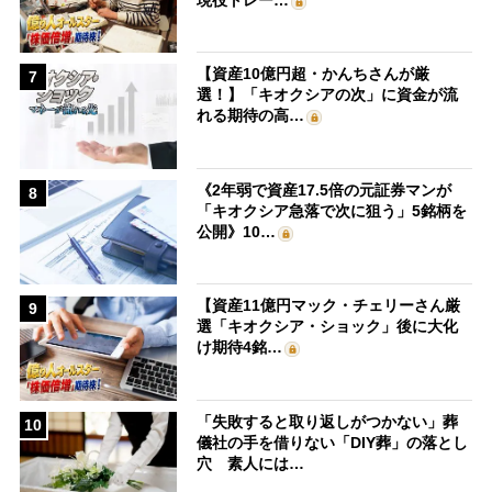
【資産10億円超・かんちさんが厳
7
選！】「キオクシアの次」に資金が流
れる期待の高…
《2年弱で資産17.5倍の元証券マンが
8
「キオクシア急落で次に狙う」5銘柄を
公開》10…
【資産11億円マック・チェリーさん厳
9
選「キオクシア・ショック」後に大化
け期待4銘…
「失敗すると取り返しがつかない」葬
10
儀社の手を借りない「DIY葬」の落とし
穴 素人には…