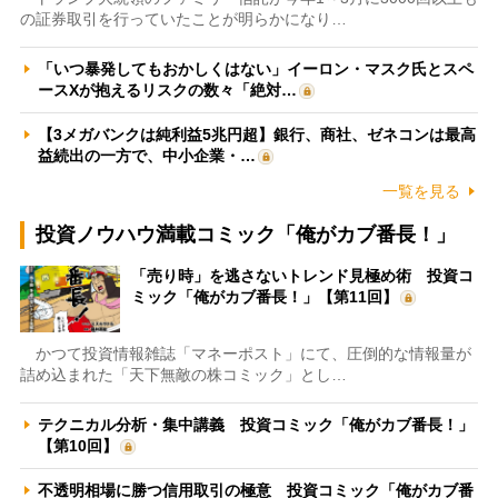
の証券取引を行っていたことが明らかになり…
「いつ暴発してもおかしくはない」イーロン・マスク氏とスペ
ースXが抱えるリスクの数々「絶対…
【3メガバンクは純利益5兆円超】銀行、商社、ゼネコンは最高
益続出の一方で、中小企業・…
一覧を見る
投資ノウハウ満載コミック「俺がカブ番長！」
「売り時」を逃さないトレンド見極め術 投資コ
ミック「俺がカブ番長！」【第11回】
かつて投資情報雑誌「マネーポスト」にて、圧倒的な情報量が
詰め込まれた「天下無敵の株コミック」とし…
テクニカル分析・集中講義 投資コミック「俺がカブ番長！」
【第10回】
不透明相場に勝つ信用取引の極意 投資コミック「俺がカブ番