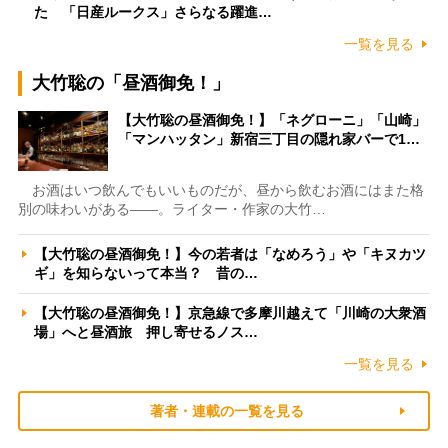
た 「日産ルークス」さらなる躍進…
一覧を見る
大竹聡の「昼酒御免！」
【大竹聡の昼酒御免！】「ネグローニ」「山崎」
「マンハッタン」新宿三丁目の隠れ家バーで1…
お酒はいつ飲んでもいいものだが、昼から飲むお酒にはまた格
別の味わいがある――。ライター・作家の大竹…
【大竹聡の昼酒御免！】今の若者は「なめろう」や「キヌカツ
ギ」を知らないって本当？ 昔の…
【大竹聡の昼酒御免！】京急線で多摩川越えて「川崎の大衆酒
場」へと昼酒旅 押し寄せるノス…
一覧を見る
著者・連載の一覧を見る