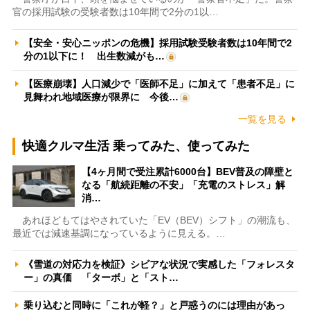
官の採用試験の受験者数は10年間で2分の1以…
【安全・安心ニッポンの危機】採用試験受験者数は10年間で2
分の1以下に！ 出生数減がも…
【医療崩壊】人口減少で「医師不足」に加えて「患者不足」に
見舞われ地域医療が限界に 今後…
一覧を見る
快適クルマ生活 乗ってみた、使ってみた
【4ヶ月間で受注累計6000台】BEV普及の障壁と
なる「航続距離の不安」「充電のストレス」解
消…
あれほどもてはやされていた「EV（BEV）シフト」の潮流も、
最近では減速基調になっているように見える。…
《雪道の対応力を検証》シビアな状況で実感した「フォレスタ
ー」の真価 「ターボ」と「スト…
乗り込むと同時に「これが軽？」と戸惑うのには理由があっ