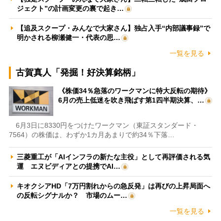
ジェクト”の計画変更の裏で起き…
【追及スクープ・みんなで大家さん】独占入手“内部議事録”で
明かされる柳瀬健一・代表の思…
一覧を見る
古賀真人「発掘！好決算銘柄」
《株価34％急落のワークマンに特大反転の期待》
6月の売上低迷を吹き飛ばす第1四半期決算、…
6月3日に8330円をつけたワークマン（東証スタンダード・
7564）の株価は、わずか1カ月あまりで約34％下落…
三菱重工が「AIインフラの新たな主役」として再評価される気
運 エヌビディアとの提携でAI…
キオクシアHD「7万円割れからの急反発」は再びの上昇局面へ
の反転シグナルか？ 市場のムー…
一覧を見る