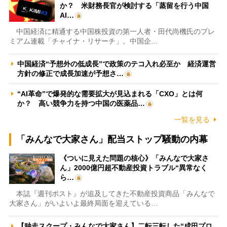
か？ 米財務長官が検討する「蒸留を行う中国
AI…
中国経済に精通する中国株投資の第一人者・田代尚機氏のプレ
ミアム連載「チャイナ・リサーチ」。中国企…
中国経済“予想外の低成長”で政策のテコ入れ必至か 経済運営
方針の修正で成長加速が予想さ…
“AI革命”で爆発的な需要拡大が見込まれる「CXO」とは何
か？ 高い競争力を持つ中国の医薬品…
一覧を見る
「みんなで大家さん」配当ストップ騒動の内幕
《ついに見えた問題の核心》「みんなで大家さ
ん」2000億円超不動産投資トラブル“異常なく
ら…
本誌『週刊ポスト』が追及してきた不動産投資商品「みんなで
大家さん」がいよいよ最終局面を迎えている…
【独走スクープ・みんなで大家さん】二転三転した“成田プロ