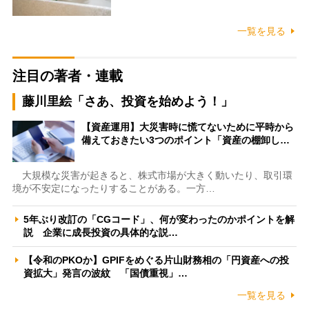
一覧を見る
注目の著者・連載
藤川里絵「さあ、投資を始めよう！」
【資産運用】大災害時に慌てないために平時から
備えておきたい3つのポイント「資産の棚卸し…
大規模な災害が起きると、株式市場が大きく動いたり、取引環
境が不安定になったりすることがある。一方…
5年ぶり改訂の「CGコード」、何が変わったのかポイントを解
説 企業に成長投資の具体的な説…
【令和のPKOか】GPIFをめぐる片山財務相の「円資産への投
資拡大」発言の波紋 「国債重視」…
一覧を見る