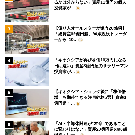
るかは分からない」資産11億円の個人
投資家が…
【億り人オールスターが狙う20銘柄】
3
「総資産69億円超」90歳現役トレーダ
ーから“10…
「キオクシアが再び株価10万円になる
4
日は遠い」資産3億円超のサラリーマン
投資家が…
【キオクシア・ショック後に「株価倍
5
増」も期待できる注目銘柄5選】資産3
億円超・…
「AI・半導体関連が“本命”であること
6
に変わりはない」資産20億円超の90歳
現役トレー…