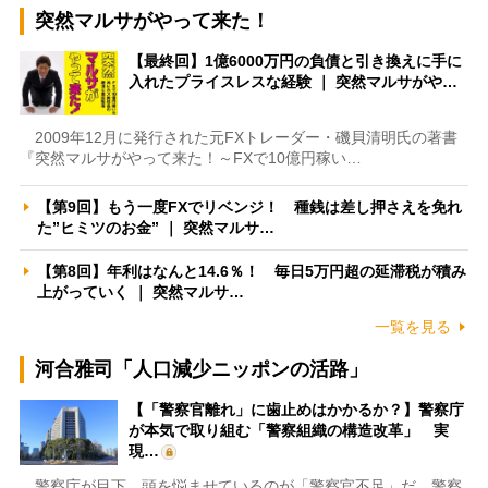
突然マルサがやって来た！
【最終回】1億6000万円の負債と引き換えに手に
入れたプライスレスな経験 ｜ 突然マルサがや…
2009年12月に発行された元FXトレーダー・磯貝清明氏の著書
『突然マルサがやって来た！～FXで10億円稼い…
【第9回】もう一度FXでリベンジ！ 種銭は差し押さえを免れ
た”ヒミツのお金” ｜ 突然マルサ…
【第8回】年利はなんと14.6％！ 毎日5万円超の延滞税が積み
上がっていく ｜ 突然マルサ…
一覧を見る
河合雅司「人口減少ニッポンの活路」
【「警察官離れ」に歯止めはかかるか？】警察庁
が本気で取り組む「警察組織の構造改革」 実
現…
警察庁が目下、頭を悩ませているのが「警察官不足」だ。警察