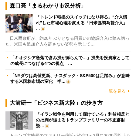
森口亮「まるわかり市況分析」
「トレンド転換のスイッチになり得る」“介入慣
れ”した市場心理を変える「日米協調為替介入」
…
日米両政府が、約28年ぶりとなる円買いの協調介入に踏み切っ
た。米国も追加介入を辞さない姿勢を示して…
「キオクシア急落で含み損が膨らんで…」損失を投資家として
の成長につなげる4つの視点 …
「NYダウは高値更新、ナスダック・S&P500は足踏み」が意味
する米国株市場の変化 半…
一覧を見る
大前研一「ビジネス新大陸」の歩き方
「イラン戦争を利用して儲けている」利益相反と
の批判が強まるトランプファミリーの不正蓄財
疑…
トランプ大統領のファミリー信託が今年1～3月に3000回以上も