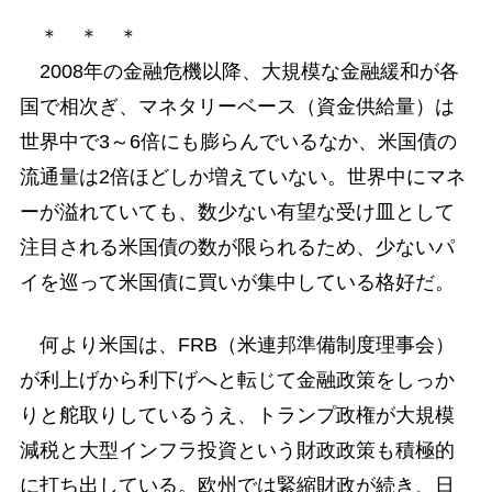
＊ ＊ ＊
2008年の金融危機以降、大規模な金融緩和が各
国で相次ぎ、マネタリーベース（資金供給量）は
世界中で3～6倍にも膨らんでいるなか、米国債の
流通量は2倍ほどしか増えていない。世界中にマネ
ーが溢れていても、数少ない有望な受け皿として
注目される米国債の数が限られるため、少ないパ
イを巡って米国債に買いが集中している格好だ。
何より米国は、FRB（米連邦準備制度理事会）
が利上げから利下げへと転じて金融政策をしっか
りと舵取りしているうえ、トランプ政権が大規模
減税と大型インフラ投資という財政政策も積極的
に打ち出している。欧州では緊縮財政が続き、日