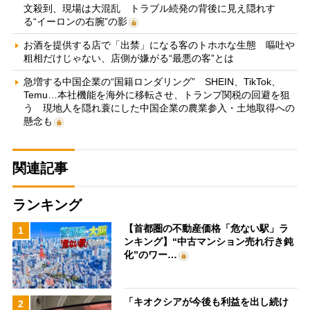
文殺到、現場は大混乱 トラブル続発の背後に見え隠れす
る“イーロンの右腕”の影
お酒を提供する店で「出禁」になる客のトホホな生態 嘔吐や
粗相だけじゃない、店側が嫌がる“最悪の客”とは
急増する中国企業の“国籍ロンダリング” SHEIN、TikTok、
Temu…本社機能を海外に移転させ、トランプ関税の回避を狙
う 現地人を隠れ蓑にした中国企業の農業参入・土地取得への
懸念も
関連記事
ランキング
【首都圏の不動産価格「危ない駅」ラ
1
ンキング】“中古マンション売れ行き鈍
化”のワー…
「キオクシアが今後も利益を出し続け
2