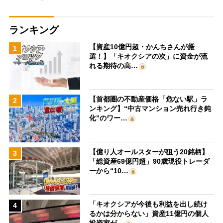
ランキング
【資産10億円超・かんちさんが厳
1
選！】「キオクシアの次」に資金が流
れる期待の高…
【首都圏の不動産価格「危ない駅」ラ
2
ンキング】“中古マンション売れ行き鈍
化”のワー…
【億り人オールスターが狙う20銘柄】
3
「総資産69億円超」90歳現役トレーダ
ーから“10…
「キオクシアが今後も利益を出し続け
4
るかは分からない」資産11億円の個人