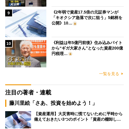
《2年弱で資産17.5倍の元証券マンが
9
「キオクシア急落で次に狙う」5銘柄を
公開》10…
《利益は年5億円前後》住み込みバイト
10
から“ギガ大家さん”となった資産200億
円税理…
一覧を見る
注目の著者・連載
藤川里絵「さあ、投資を始めよう！」
【資産運用】大災害時に慌てないために平時から
備えておきたい3つのポイント「資産の棚卸し…