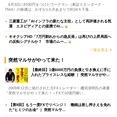
6月3日に8330円をつけたワークマン（東証スタンダード・
7564）の株価は、わずか1カ月あまりで約34％下落…
三菱重工が「AIインフラの新たな主役」として再評価される気
運 エヌビディアとの提携でAI…
キオクシアHD「7万円割れからの急反発」は再びの上昇局面へ
の反転シグナルか？ 市場のムー…
一覧を見る
突然マルサがやって来た！
【最終回】1億6000万円の負債と引き換えに手に
入れたプライスレスな経験 ｜ 突然マルサがや…
2009年12月に発行された元FXトレーダー・磯貝清明氏の著書
『突然マルサがやって来た！～FXで10億円稼い…
【第9回】もう一度FXでリベンジ！ 種銭は差し押さえを免れ
た”ヒミツのお金” ｜ 突然マルサ…