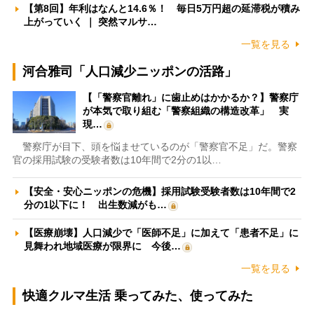
【第8回】年利はなんと14.6％！ 毎日5万円超の延滞税が積み
上がっていく ｜ 突然マルサ…
一覧を見る
河合雅司「人口減少ニッポンの活路」
【「警察官離れ」に歯止めはかかるか？】警察庁
が本気で取り組む「警察組織の構造改革」 実
現…
警察庁が目下、頭を悩ませているのが「警察官不足」だ。警察
官の採用試験の受験者数は10年間で2分の1以…
【安全・安心ニッポンの危機】採用試験受験者数は10年間で2
分の1以下に！ 出生数減がも…
【医療崩壊】人口減少で「医師不足」に加えて「患者不足」に
見舞われ地域医療が限界に 今後…
一覧を見る
快適クルマ生活 乗ってみた、使ってみた