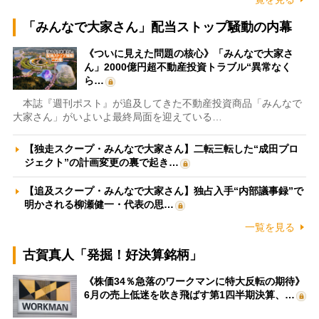
「みんなで大家さん」配当ストップ騒動の内幕
《ついに見えた問題の核心》「みんなで大家さ
ん」2000億円超不動産投資トラブル“異常なく
ら…
本誌『週刊ポスト』が追及してきた不動産投資商品「みんなで
大家さん」がいよいよ最終局面を迎えている…
【独走スクープ・みんなで大家さん】二転三転した“成田プロ
ジェクト”の計画変更の裏で起き…
【追及スクープ・みんなで大家さん】独占入手“内部議事録”で
明かされる柳瀬健一・代表の思…
一覧を見る
古賀真人「発掘！好決算銘柄」
《株価34％急落のワークマンに特大反転の期待》
6月の売上低迷を吹き飛ばす第1四半期決算、…