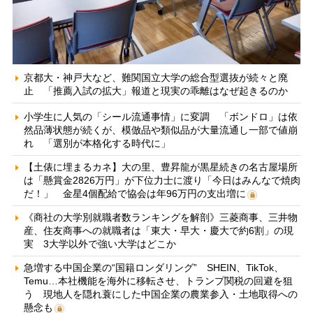
京都大・神戸大など、難関国立大学の総合型選抜が続々と廃
止 「推薦入試の拡大」報道と現実の乖離はなぜ起きるのか
小学生に人気の「シール流通事情」に変調 「ボンドロ」は依
然品薄状態が続くが、模倣品や類似品が大量流通し一部で値崩
れ 「選別が本格化する時代に」
【土俵に埋まるカネ】大の里、豊昇龍が黒星続きの名古屋場所
は「懸賞金2826万円」が下位力士に渡り「今日はみんなで焼肉
だ！」 金星4個配給で協会は年96万円の支出増に
《商社の大学別就職者数ランキングを解剖》三菱商事、三井物
産、住友商事への就職者は「東大・早大・慶大で約6割」の現
実 3大学以外で強い大学はどこか
急増する中国企業の“国籍ロンダリング” SHEIN、TikTok、
Temu…本社機能を海外に移転させ、トランプ関税の回避を狙
う 現地人を隠れ蓑にした中国企業の農業参入・土地取得への
懸念も