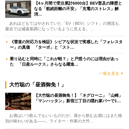
【4ヶ月間で受注累計6000台】BEV普及の障壁と
なる「航続距離の不安」「充電のストレス」解
消…
あれほどもてはやされていた「EV（BEV）シフト」の潮流も、
最近では減速基調になっているように見える。…
《雪道の対応力を検証》シビアな状況で実感した「フォレスタ
ー」の真価 「ターボ」と「スト…
乗り込むと同時に「これが軽？」と戸惑うのには理由があっ
た 「日産ルークス」さらなる躍進…
一覧を見る
大竹聡の「昼酒御免！」
【大竹聡の昼酒御免！】「ネグローニ」「山崎」
「マンハッタン」新宿三丁目の隠れ家バーで1…
お酒はいつ飲んでもいいものだが、昼から飲むお酒にはまた格
別の味わいがある――。ライター・作家の大竹…