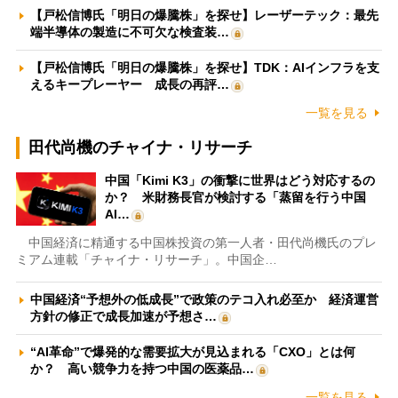
【戸松信博氏「明日の爆騰株」を探せ】レーザーテック：最先
端半導体の製造に不可欠な検査装…
【戸松信博氏「明日の爆騰株」を探せ】TDK：AIインフラを支
えるキープレーヤー 成長の再評…
一覧を見る
田代尚機のチャイナ・リサーチ
中国「Kimi K3」の衝撃に世界はどう対応するの
か？ 米財務長官が検討する「蒸留を行う中国
AI…
中国経済に精通する中国株投資の第一人者・田代尚機氏のプレ
ミアム連載「チャイナ・リサーチ」。中国企…
中国経済“予想外の低成長”で政策のテコ入れ必至か 経済運営
方針の修正で成長加速が予想さ…
“AI革命”で爆発的な需要拡大が見込まれる「CXO」とは何
か？ 高い競争力を持つ中国の医薬品…
一覧を見る