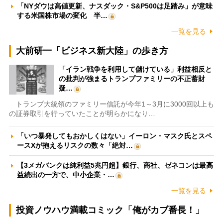
「NYダウは高値更新、ナスダック・S&P500は足踏み」が意味
する米国株市場の変化 半…
一覧を見る
大前研一「ビジネス新大陸」の歩き方
「イラン戦争を利用して儲けている」利益相反と
の批判が強まるトランプファミリーの不正蓄財
疑…
トランプ大統領のファミリー信託が今年1～3月に3000回以上も
の証券取引を行っていたことが明らかになり…
「いつ暴発してもおかしくはない」イーロン・マスク氏とスペ
ースXが抱えるリスクの数々「絶対…
【3メガバンクは純利益5兆円超】銀行、商社、ゼネコンは最高
益続出の一方で、中小企業・…
一覧を見る
投資ノウハウ満載コミック「俺がカブ番長！」