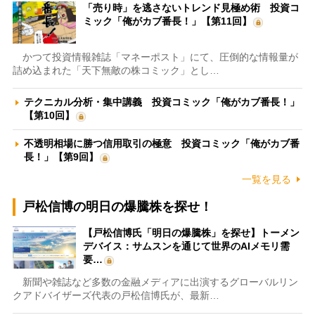
「売り時」を逃さないトレンド見極め術 投資コ
ミック「俺がカブ番長！」【第11回】
かつて投資情報雑誌「マネーポスト」にて、圧倒的な情報量が
詰め込まれた「天下無敵の株コミック」とし…
テクニカル分析・集中講義 投資コミック「俺がカブ番長！」
【第10回】
不透明相場に勝つ信用取引の極意 投資コミック「俺がカブ番
長！」【第9回】
一覧を見る
戸松信博の明日の爆騰株を探せ！
【戸松信博氏「明日の爆騰株」を探せ】トーメン
デバイス：サムスンを通じて世界のAIメモリ需
要…
新聞や雑誌など多数の金融メディアに出演するグローバルリン
クアドバイザーズ代表の戸松信博氏が、最新…