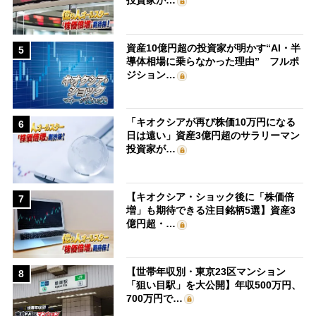
投資家が…
資産10億円超の投資家が明かす“AI・半
5
導体相場に乗らなかった理由” フルポ
ジション…
「キオクシアが再び株価10万円になる
6
日は遠い」資産3億円超のサラリーマン
投資家が…
【キオクシア・ショック後に「株価倍
7
増」も期待できる注目銘柄5選】資産3
億円超・…
【世帯年収別・東京23区マンション
8
「狙い目駅」を大公開】年収500万円、
700万円で…