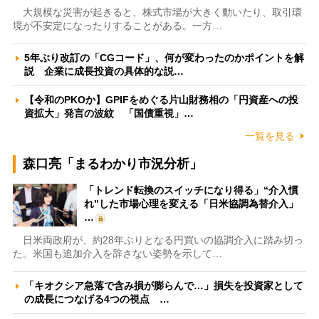
大規模な災害が起きると、株式市場が大きく動いたり、取引環
境が不安定になったりすることがある。一方…
5年ぶり改訂の「CGコード」、何が変わったのかポイントを解
説 企業に成長投資の具体的な説…
【令和のPKOか】GPIFをめぐる片山財務相の「円資産への投
資拡大」発言の波紋 「国債重視」…
一覧を見る
森口亮「まるわかり市況分析」
「トレンド転換のスイッチになり得る」“介入慣
れ”した市場心理を変える「日米協調為替介入」
…
日米両政府が、約28年ぶりとなる円買いの協調介入に踏み切っ
た。米国も追加介入を辞さない姿勢を示して…
「キオクシア急落で含み損が膨らんで…」損失を投資家として
の成長につなげる4つの視点 …