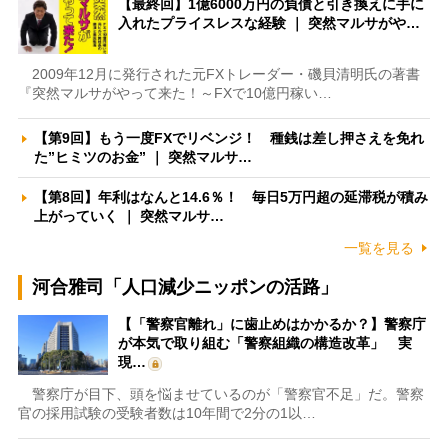
【最終回】1億6000万円の負債と引き換えに手に
入れたプライスレスな経験 ｜ 突然マルサがや…
2009年12月に発行された元FXトレーダー・磯貝清明氏の著書
『突然マルサがやって来た！～FXで10億円稼い…
【第9回】もう一度FXでリベンジ！ 種銭は差し押さえを免れ
た”ヒミツのお金” ｜ 突然マルサ…
【第8回】年利はなんと14.6％！ 毎日5万円超の延滞税が積み
上がっていく ｜ 突然マルサ…
一覧を見る
河合雅司「人口減少ニッポンの活路」
【「警察官離れ」に歯止めはかかるか？】警察庁
が本気で取り組む「警察組織の構造改革」 実
現…
警察庁が目下、頭を悩ませているのが「警察官不足」だ。警察
官の採用試験の受験者数は10年間で2分の1以…