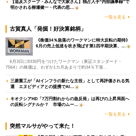
【追及スクープ・みんなで大家さん】独占入手“内部議事録”で
明かされる柳瀬健一・代表の思…
一覧を見る
古賀真人「発掘！好決算銘柄」
《株価34％急落のワークマンに特大反転の期待》
6月の売上低迷を吹き飛ばす第1四半期決算、…
6月3日に8330円をつけたワークマン（東証スタンダード・
7564）の株価は、わずか1カ月あまりで約34％下落…
三菱重工が「AIインフラの新たな主役」として再評価される気
運 エヌビディアとの提携でAI…
キオクシアHD「7万円割れからの急反発」は再びの上昇局面へ
の反転シグナルか？ 市場のムー…
一覧を見る
突然マルサがやって来た！