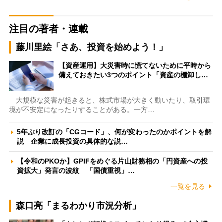
注目の著者・連載
藤川里絵「さあ、投資を始めよう！」
【資産運用】大災害時に慌てないために平時から
備えておきたい3つのポイント「資産の棚卸し…
大規模な災害が起きると、株式市場が大きく動いたり、取引環
境が不安定になったりすることがある。一方…
5年ぶり改訂の「CGコード」、何が変わったのかポイントを解
説 企業に成長投資の具体的な説…
【令和のPKOか】GPIFをめぐる片山財務相の「円資産への投
資拡大」発言の波紋 「国債重視」…
一覧を見る
森口亮「まるわかり市況分析」