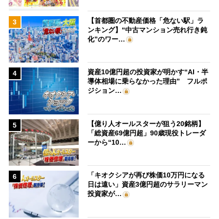
【首都圏の不動産価格「危ない駅」ラ
3
ンキング】“中古マンション売れ行き鈍
化”のワー…
資産10億円超の投資家が明かす“AI・半
4
導体相場に乗らなかった理由” フルポ
ジション…
【億り人オールスターが狙う20銘柄】
5
「総資産69億円超」90歳現役トレーダ
ーから“10…
「キオクシアが再び株価10万円になる
6
日は遠い」資産3億円超のサラリーマン
投資家が…