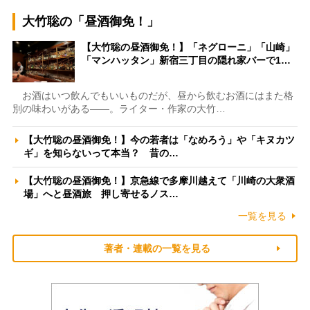
大竹聡の「昼酒御免！」
【大竹聡の昼酒御免！】「ネグローニ」「山崎」
「マンハッタン」新宿三丁目の隠れ家バーで1…
お酒はいつ飲んでもいいものだが、昼から飲むお酒にはまた格
別の味わいがある――。ライター・作家の大竹…
【大竹聡の昼酒御免！】今の若者は「なめろう」や「キヌカツ
ギ」を知らないって本当？ 昔の…
【大竹聡の昼酒御免！】京急線で多摩川越えて「川崎の大衆酒
場」へと昼酒旅 押し寄せるノス…
一覧を見る
著者・連載の一覧を見る