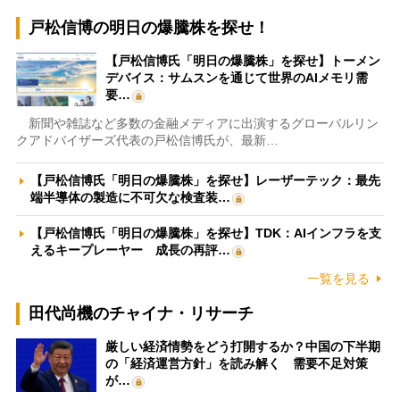
戸松信博の明日の爆騰株を探せ！
【戸松信博氏「明日の爆騰株」を探せ】トーメン
デバイス：サムスンを通じて世界のAIメモリ需
要…
新聞や雑誌など多数の金融メディアに出演するグローバルリン
クアドバイザーズ代表の戸松信博氏が、最新…
【戸松信博氏「明日の爆騰株」を探せ】レーザーテック：最先
端半導体の製造に不可欠な検査装…
【戸松信博氏「明日の爆騰株」を探せ】TDK：AIインフラを支
えるキープレーヤー 成長の再評…
一覧を見る
田代尚機のチャイナ・リサーチ
厳しい経済情勢をどう打開するか？中国の下半期
の「経済運営方針」を読み解く 需要不足対策
が…