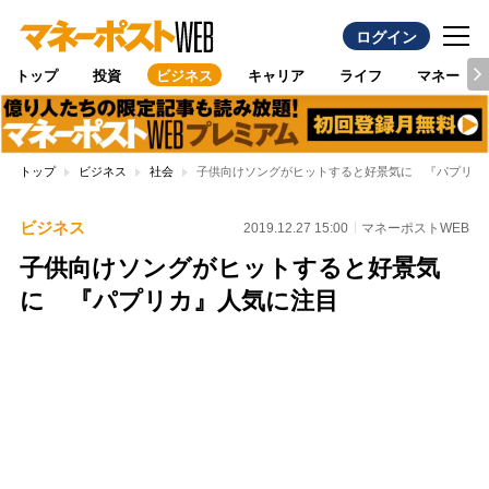
ログイン
トップ
投資
ビジネス
キャリア
ライフ
マネー
トップ
ビジネス
社会
子供向けソングがヒットすると好景気に 『パプリカ
ビジネス
2019.12.27 15:00
マネーポストWEB
子供向けソングがヒットすると好景気
に 『パプリカ』人気に注目
Loaded
:
95.43%
/
Unmute