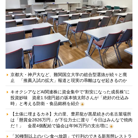
京都大・神戸大など、難関国立大学の総合型選抜が続々と廃
止 「推薦入試の拡大」報道と現実の乖離はなぜ起きるのか
キオクシアなどAI関連株に資金集中で“割安になった成長株”に
投資妙味 資産1.5億円超の坂本慎太郎さんが「絶好の仕込み
時」と考える防衛・食品銘柄を紹介
【土俵に埋まるカネ】大の里、豊昇龍が黒星続きの名古屋場所
は「懸賞金2826万円」が下位力士に渡り「今日はみんなで焼肉
だ！」 金星4個配給で協会は年96万円の支出増に
「30種類以上のパン食べ放題」で行列のできる新形態レストラ