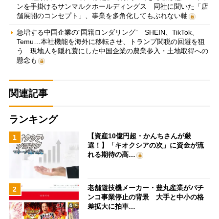
ンを手掛けるサンマルクホールディングス 同社に聞いた「店
舗展開のコンセプト」、事業を多角化してもぶれない軸
急増する中国企業の“国籍ロンダリング” SHEIN、TikTok、
Temu…本社機能を海外に移転させ、トランプ関税の回避を狙
う 現地人を隠れ蓑にした中国企業の農業参入・土地取得への
懸念も
関連記事
ランキング
【資産10億円超・かんちさんが厳
1
選！】「キオクシアの次」に資金が流
れる期待の高…
老舗遊技機メーカー・豊丸産業がパチ
2
ンコ事業停止の背景 大手と中小の格
差拡大に拍車…