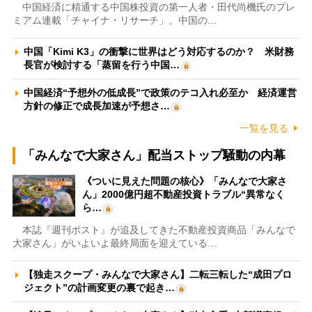
中国経済に精通する中国株投資の第一人者・田代尚機氏のプレ
ミアム連載「チャイナ・リサーチ」。中国の…
中国「Kimi K3」の衝撃に世界はどう対応するのか？ 米財務
長官が検討する「蒸留を行う中国…
中国経済“予想外の低成長”で政策のテコ入れ必至か 経済運営
方針の修正で成長加速が予想さ…
一覧を見る
「みんなで大家さん」配当ストップ騒動の内幕
《ついに見えた問題の核心》「みんなで大家さ
ん」2000億円超不動産投資トラブル“異常なく
ら…
本誌『週刊ポスト』が追及してきた不動産投資商品「みんなで
大家さん」がいよいよ最終局面を迎えている…
【独走スクープ・みんなで大家さん】二転三転した“成田プロ
ジェクト”の計画変更の裏で起き…