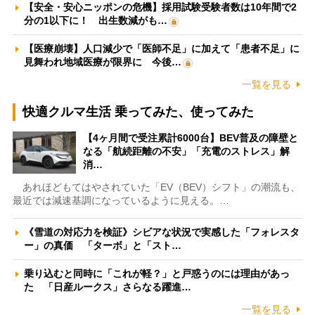
【安全・安心ニッポンの危機】採用試験受験者数は10年間で2
分の1以下に！ 出生数減がも…
【医療崩壊】人口減少で「医師不足」に加えて「患者不足」に
見舞われ地域医療が限界に 今後…
一覧を見る
快適クルマ生活 乗ってみた、使ってみた
【4ヶ月間で受注累計6000台】BEV普及の障壁と
なる「航続距離の不安」「充電のストレス」解
消…
あれほどもてはやされていた「EV（BEV）シフト」の潮流も、
最近では減速基調になっているように見える。…
《雪道の対応力を検証》シビアな状況で実感した「フォレスタ
ー」の真価 「ターボ」と「スト…
乗り込むと同時に「これが軽？」と戸惑うのには理由があっ
た 「日産ルークス」さらなる躍進…
一覧を見る