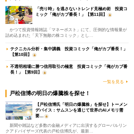
「売り時」を逃さないトレンド見極め術 投資コ
ミック「俺がカブ番長！」【第11回】
かつて投資情報雑誌「マネーポスト」にて、圧倒的な情報量が
詰め込まれた「天下無敵の株コミック」とし…
テクニカル分析・集中講義 投資コミック「俺がカブ番長！」
【第10回】
不透明相場に勝つ信用取引の極意 投資コミック「俺がカブ番
長！」【第9回】
一覧を見る
戸松信博の明日の爆騰株を探せ！
【戸松信博氏「明日の爆騰株」を探せ】トーメン
デバイス：サムスンを通じて世界のAIメモリ需
要…
新聞や雑誌など多数の金融メディアに出演するグローバルリン
クアドバイザーズ代表の戸松信博氏が、最新…