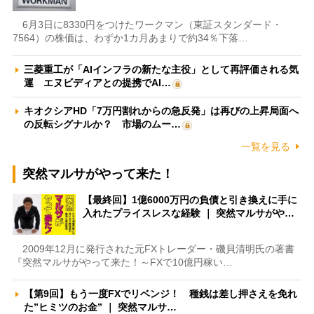
6月3日に8330円をつけたワークマン（東証スタンダード・
7564）の株価は、わずか1カ月あまりで約34％下落…
三菱重工が「AIインフラの新たな主役」として再評価される気
運 エヌビディアとの提携でAI…
キオクシアHD「7万円割れからの急反発」は再びの上昇局面へ
の反転シグナルか？ 市場のムー…
一覧を見る
突然マルサがやって来た！
【最終回】1億6000万円の負債と引き換えに手に
入れたプライスレスな経験 ｜ 突然マルサがや…
2009年12月に発行された元FXトレーダー・磯貝清明氏の著書
『突然マルサがやって来た！～FXで10億円稼い…
【第9回】もう一度FXでリベンジ！ 種銭は差し押さえを免れ
た”ヒミツのお金” ｜ 突然マルサ…