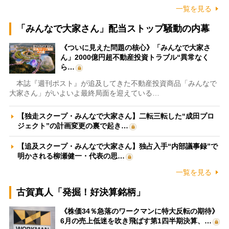
一覧を見る
「みんなで大家さん」配当ストップ騒動の内幕
《ついに見えた問題の核心》「みんなで大家さ
ん」2000億円超不動産投資トラブル“異常なく
ら…
本誌『週刊ポスト』が追及してきた不動産投資商品「みんなで
大家さん」がいよいよ最終局面を迎えている…
【独走スクープ・みんなで大家さん】二転三転した“成田プロ
ジェクト”の計画変更の裏で起き…
【追及スクープ・みんなで大家さん】独占入手“内部議事録”で
明かされる柳瀬健一・代表の思…
一覧を見る
古賀真人「発掘！好決算銘柄」
《株価34％急落のワークマンに特大反転の期待》
6月の売上低迷を吹き飛ばす第1四半期決算、…