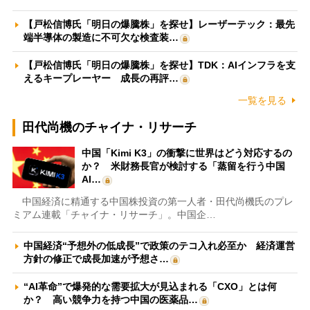
【戸松信博氏「明日の爆騰株」を探せ】レーザーテック：最先
端半導体の製造に不可欠な検査装…
【戸松信博氏「明日の爆騰株」を探せ】TDK：AIインフラを支
えるキープレーヤー 成長の再評…
一覧を見る
田代尚機のチャイナ・リサーチ
中国「Kimi K3」の衝撃に世界はどう対応するの
か？ 米財務長官が検討する「蒸留を行う中国
AI…
中国経済に精通する中国株投資の第一人者・田代尚機氏のプレ
ミアム連載「チャイナ・リサーチ」。中国企…
中国経済“予想外の低成長”で政策のテコ入れ必至か 経済運営
方針の修正で成長加速が予想さ…
“AI革命”で爆発的な需要拡大が見込まれる「CXO」とは何
か？ 高い競争力を持つ中国の医薬品…