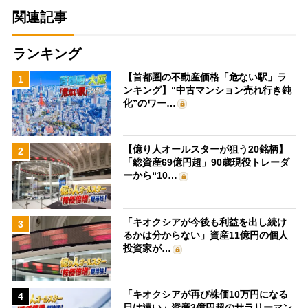
関連記事
ランキング
【首都圏の不動産価格「危ない駅」ラ
1
ンキング】“中古マンション売れ行き鈍
化”のワー…
【億り人オールスターが狙う20銘柄】
2
「総資産69億円超」90歳現役トレーダ
ーから“10…
「キオクシアが今後も利益を出し続け
3
るかは分からない」資産11億円の個人
投資家が…
「キオクシアが再び株価10万円になる
4
日は遠い」資産3億円超のサラリーマン