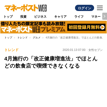
ログイン
トップ
投資
ビジネス
キャリア
ライフ
マネー
トップ
トレンド
グルメ
4月施行の「改正健康増進法」でほとんどの飲食店
トレンド
2020.01.13 07:00
女性セブン
4月施行の「改正健康増進法」でほとん
どの飲食店で喫煙できなくなる
Loaded
:
100.00%
/
Unmute