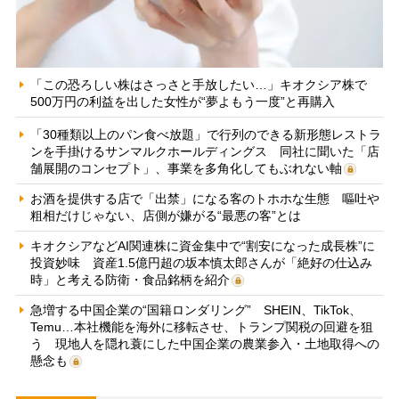
「この恐ろしい株はさっさと手放したい…」キオクシア株で
500万円の利益を出した女性が“夢よもう一度”と再購入
「30種類以上のパン食べ放題」で行列のできる新形態レストラ
ンを手掛けるサンマルクホールディングス 同社に聞いた「店
舗展開のコンセプト」、事業を多角化してもぶれない軸
お酒を提供する店で「出禁」になる客のトホホな生態 嘔吐や
粗相だけじゃない、店側が嫌がる“最悪の客”とは
キオクシアなどAI関連株に資金集中で“割安になった成長株”に
投資妙味 資産1.5億円超の坂本慎太郎さんが「絶好の仕込み
時」と考える防衛・食品銘柄を紹介
急増する中国企業の“国籍ロンダリング” SHEIN、TikTok、
Temu…本社機能を海外に移転させ、トランプ関税の回避を狙
う 現地人を隠れ蓑にした中国企業の農業参入・土地取得への
懸念も