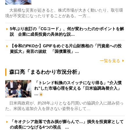
大規模な災害が起きると、株式市場が大きく動いたり、取引環
境が不安定になったりすることがある。一方…
5年ぶり改訂の「CGコード」、何が変わったのかポイントを解
説 企業に成長投資の具体的な説…
【令和のPKOか】GPIFをめぐる片山財務相の「円資産への投
資拡大」発言の波紋 「国債重視」…
一覧を見る
森口亮「まるわかり市況分析」
「トレンド転換のスイッチになり得る」“介入慣
れ”した市場心理を変える「日米協調為替介入」
…
日米両政府が、約28年ぶりとなる円買いの協調介入に踏み切っ
た。米国も追加介入を辞さない姿勢を示して…
「キオクシア急落で含み損が膨らんで…」損失を投資家として
の成長につなげる4つの視点 …