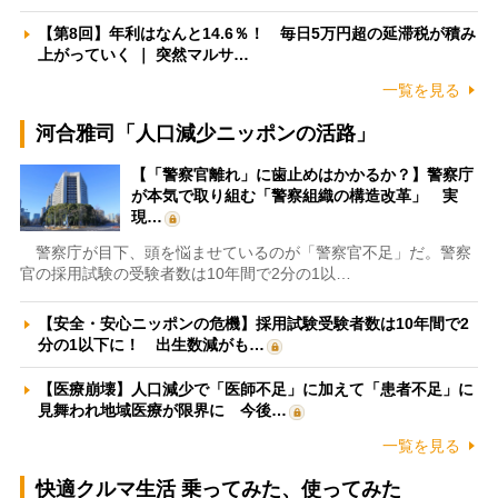
【第8回】年利はなんと14.6％！ 毎日5万円超の延滞税が積み
上がっていく ｜ 突然マルサ…
一覧を見る
河合雅司「人口減少ニッポンの活路」
【「警察官離れ」に歯止めはかかるか？】警察庁
が本気で取り組む「警察組織の構造改革」 実
現…
警察庁が目下、頭を悩ませているのが「警察官不足」だ。警察
官の採用試験の受験者数は10年間で2分の1以…
【安全・安心ニッポンの危機】採用試験受験者数は10年間で2
分の1以下に！ 出生数減がも…
【医療崩壊】人口減少で「医師不足」に加えて「患者不足」に
見舞われ地域医療が限界に 今後…
一覧を見る
快適クルマ生活 乗ってみた、使ってみた