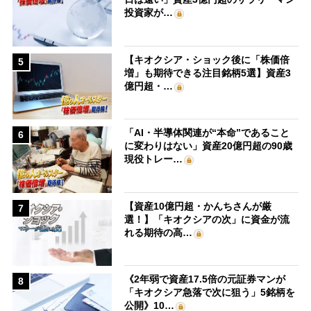
投資家が…
【キオクシア・ショック後に「株価倍
5
増」も期待できる注目銘柄5選】資産3
億円超・…
「AI・半導体関連が“本命”であること
6
に変わりはない」資産20億円超の90歳
現役トレー…
【資産10億円超・かんちさんが厳
7
選！】「キオクシアの次」に資金が流
れる期待の高…
《2年弱で資産17.5倍の元証券マンが
8
「キオクシア急落で次に狙う」5銘柄を
公開》10…