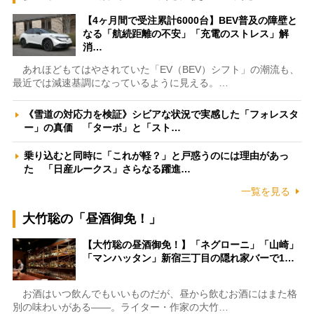
【4ヶ月間で受注累計6000台】BEV普及の障壁と
なる「航続距離の不安」「充電のストレス」解
消…
あれほどもてはやされていた「EV（BEV）シフト」の潮流も、
最近では減速基調になっているように見える。…
《雪道の対応力を検証》シビアな状況で実感した「フォレスタ
ー」の真価 「ターボ」と「スト…
乗り込むと同時に「これが軽？」と戸惑うのには理由があっ
た 「日産ルークス」さらなる躍進…
一覧を見る
大竹聡の「昼酒御免！」
【大竹聡の昼酒御免！】「ネグローニ」「山崎」
「マンハッタン」新宿三丁目の隠れ家バーで1…
お酒はいつ飲んでもいいものだが、昼から飲むお酒にはまた格
別の味わいがある――。ライター・作家の大竹…