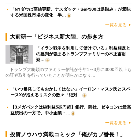
「NYダウは高値更新、ナスダック・S&P500は足踏み」が意味
する米国株市場の変化 半…
一覧を見る
大前研一「ビジネス新大陸」の歩き方
「イラン戦争を利用して儲けている」利益相反と
の批判が強まるトランプファミリーの不正蓄財
疑…
トランプ大統領のファミリー信託が今年1～3月に3000回以上も
の証券取引を行っていたことが明らかになり…
「いつ暴発してもおかしくはない」イーロン・マスク氏とスペ
ースXが抱えるリスクの数々「絶対…
【3メガバンクは純利益5兆円超】銀行、商社、ゼネコンは最高
益続出の一方で、中小企業・…
一覧を見る
投資ノウハウ満載コミック「俺がカブ番長！」