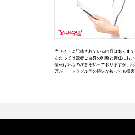
当サイトに記載されている内容はあくまで
あたっては読者ご自身の判断と責任におい
情報は細心の注意を払っておりますが、記
万が一、トラブル等の損失が被っても損害