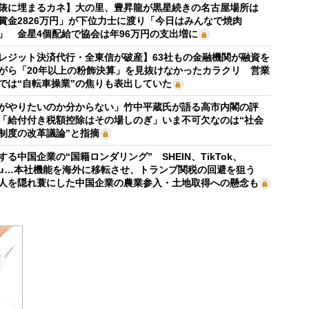
俵に埋まるカネ】大の里、豊昇龍が黒星続きの名古屋場所は
賞金2826万円」が下位力士に渡り「今日はみんなで焼肉
」 金星4個配給で協会は年96万円の支出増に
レジット決済代行・全東信が破産】63社もの金融機関が融資を
がら「20年以上の粉飾決算」を見抜けなかったカラクリ 営業
では“自転車操業”の焦りも表出していた
がやりたいのか分からない」竹中平蔵氏が語る高市内閣の評
「給付付き税額控除はその場しのぎ」いま不可欠なのは“社会
制度の改革議論”と指摘
する中国企業の“国籍ロンダリング” SHEIN、TikTok、
mu…本社機能を海外に移転させ、トランプ関税の回避を狙う
人を隠れ蓑にした中国企業の農業参入・土地取得への懸念も