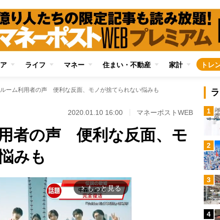
ア
ライフ
マネー
住まい・不動産
家計
トレ
ルーム利用者の声 便利な反面、モノが捨てられない悩みも
ラ
1
2020.01.10 16:00
マネーポストWEB
用者の声 便利な反面、モ
2
悩みも
3
もっと見る
arrow_forward_ios
4