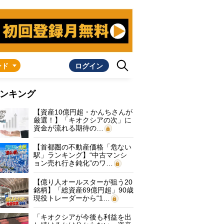
ンド
ログイン
ンキング
【資産10億円超・かんちさんが
厳選！】「キオクシアの次」に
資金が流れる期待の…
【首都圏の不動産価格「危ない
駅」ランキング】“中古マンシ
ョン売れ行き鈍化”のワ…
【億り人オールスターが狙う20
銘柄】「総資産69億円超」90歳
現役トレーダーから“1…
「キオクシアが今後も利益を出