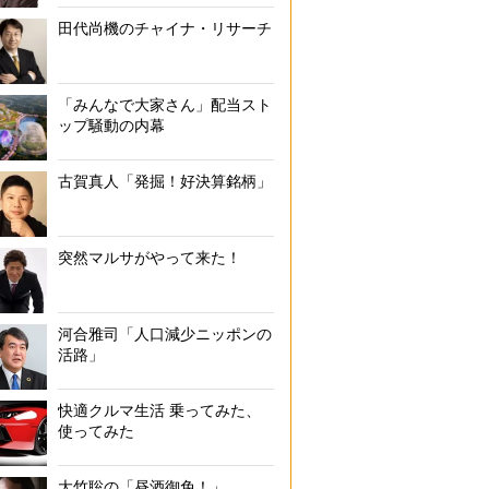
田代尚機のチャイナ・リサーチ
「みんなで大家さん」配当スト
ップ騒動の内幕
古賀真人「発掘！好決算銘柄」
突然マルサがやって来た！
河合雅司「人口減少ニッポンの
活路」
快適クルマ生活 乗ってみた、
使ってみた
大竹聡の「昼酒御免！」