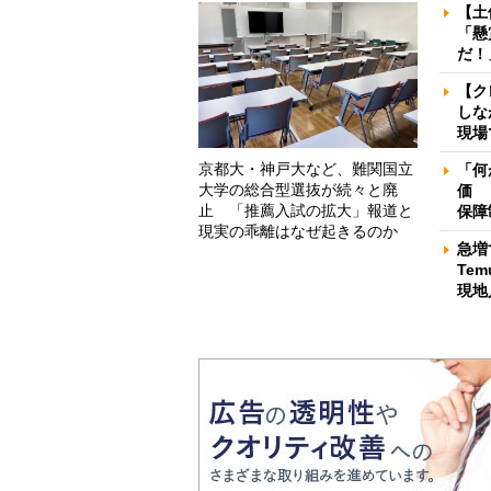
【土
「懸
だ！
【ク
しな
現場
京都大・神戸大など、難関国立
「何
大学の総合型選抜が続々と廃
価 
止 「推薦入試の拡大」報道と
保障
現実の乖離はなぜ起きるのか
急増
Te
現地