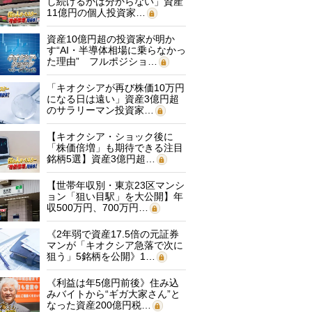
し続けるかは分からない」資産
11億円の個人投資家…
資産10億円超の投資家が明か
す“AI・半導体相場に乗らなかっ
た理由” フルポジショ…
「キオクシアが再び株価10万円
になる日は遠い」資産3億円超
のサラリーマン投資家…
【キオクシア・ショック後に
「株価倍増」も期待できる注目
銘柄5選】資産3億円超…
【世帯年収別・東京23区マンシ
ョン「狙い目駅」を大公開】年
収500万円、700万円…
《2年弱で資産17.5倍の元証券
マンが「キオクシア急落で次に
狙う」5銘柄を公開》1…
《利益は年5億円前後》住み込
みバイトから“ギガ大家さん”と
なった資産200億円税…