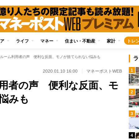
ア
ライフ
マネー
住まい・不動産
家計
トレ
ルーム利用者の声 便利な反面、モノが捨てられない悩みも
ラ
1
2020.01.10 16:00
マネーポストWEB
用者の声 便利な反面、モ
2
悩みも
Loaded
:
3
100.00%
/
4