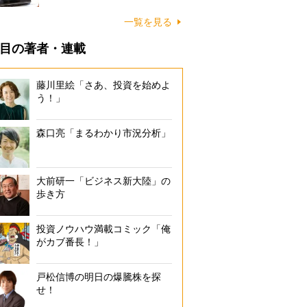
一覧を見る
目の著者・連載
藤川里絵「さあ、投資を始めよ
う！」
森口亮「まるわかり市況分析」
大前研一「ビジネス新大陸」の
歩き方
投資ノウハウ満載コミック「俺
がカブ番長！」
戸松信博の明日の爆騰株を探
せ！