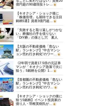
ることに変わりはない」資産20
億円超の90歳現役トレ…
【キオクシア・ショック後に
「株価倍増」も期待できる注目
銘柄5選】資産3億円超…
「失敗すると取り返しがつかな
い」葬儀社の手を借りない
「DIY葬」の落とし穴 素人
に…
【大阪の不動産価格「危ない
駅」ランキング】“中古マンシ
ョン売れ行き鈍化”のワー…
《2年弱で資産17.5倍の元証券
マンが「キオクシア急落で次に
狙う」5銘柄を公開》1…
【首都圏の不動産価格「危ない
駅」ランキング】“中古マンシ
ョン売れ行き鈍化”のワ…
【キオクシア・ショックの後に
狙う5銘柄】イベント投資家の
億り人・羽根英樹氏が…