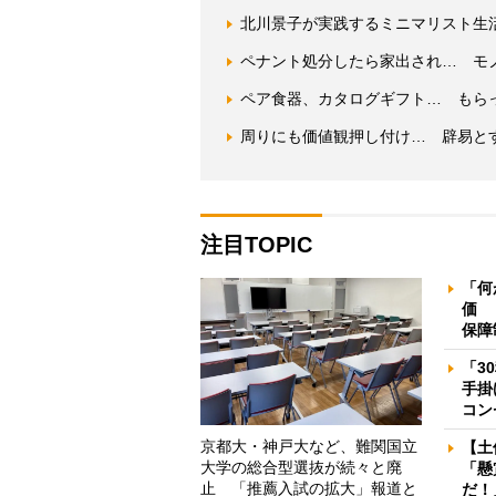
北川景子が実践するミニマリスト生
ペナント処分したら家出され… モ
ペア食器、カタログギフト… もら
周りにも価値観押し付け… 辟易と
注目TOPIC
「何
価 
保障
「3
手掛
コン
京都大・神戸大など、難関国立
【土
大学の総合型選抜が続々と廃
「懸
止 「推薦入試の拡大」報道と
だ！