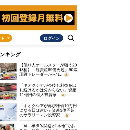
ンド
ログイン
ンキング
【億り人オールスターが狙う20
銘柄】「総資産69億円超」90歳
現役トレーダーから“1…
「キオクシアが今後も利益を出
し続けるかは分からない」資産
11億円の個人投資家…
「キオクシアが再び株価10万円
になる日は遠い」資産3億円超
のサラリーマン投資家…
「AI・半導体関連が“本命”であ