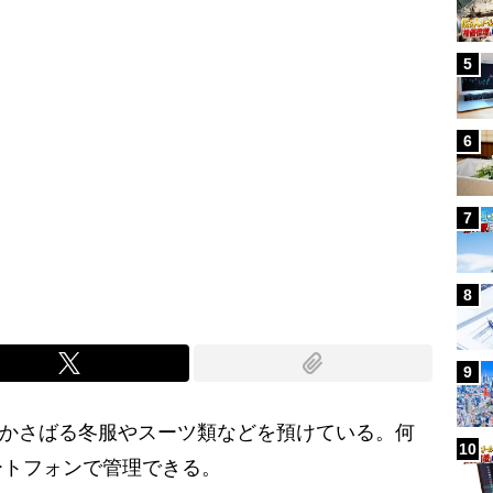
5
6
7
8
9
、かさばる冬服やスーツ類などを預けている。何
10
ートフォンで管理できる。