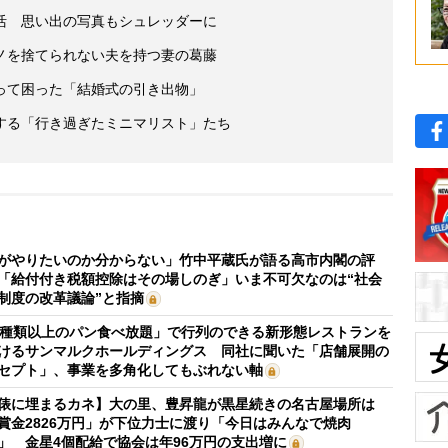
活 思い出の写真もシュレッダーに
ノを捨てられない夫を持つ妻の葛藤
って困った「結婚式の引き出物」
する「行き過ぎたミニマリスト」たち
がやりたいのか分からない」竹中平蔵氏が語る高市内閣の評
「給付付き税額控除はその場しのぎ」いま不可欠なのは“社会
制度の改革議論”と指摘
0種類以上のパン食べ放題」で行列のできる新形態レストランを
けるサンマルクホールディングス 同社に聞いた「店舗展開の
セプト」、事業を多角化してもぶれない軸
俵に埋まるカネ】大の里、豊昇龍が黒星続きの名古屋場所は
賞金2826万円」が下位力士に渡り「今日はみんなで焼肉
」 金星4個配給で協会は年96万円の支出増に