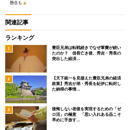
懸念も
関連記事
ランキング
豊臣兄弟は転戦続きでなぜ軍費が続い
1
たのか？ 信長亡き後、秀吉・秀長の
突出した経済…
【天下統一を見据えた豊臣兄弟の経済
2
政策】秀吉が弟・秀長を紀伊に転封し
た納得の事情…
後悔しない老後を実現するための「ゼ
3
ロ活」の極意 「思い入れある品こそ
早めに手放す…