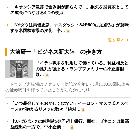
「キオクシア急落で含み損が膨らんで…」損失を投資家として
の成長につなげる4つの視点 …
「NYダウは高値更新、ナスダック・S&P500は足踏み」が意味
する米国株市場の変化 半…
一覧を見る
大前研一「ビジネス新大陸」の歩き方
「イラン戦争を利用して儲けている」利益相反と
の批判が強まるトランプファミリーの不正蓄財
疑…
トランプ大統領のファミリー信託が今年1～3月に3000回以上も
の証券取引を行っていたことが明らかになり…
「いつ暴発してもおかしくはない」イーロン・マスク氏とスペ
ースXが抱えるリスクの数々「絶対…
【3メガバンクは純利益5兆円超】銀行、商社、ゼネコンは最高
益続出の一方で、中小企業・…