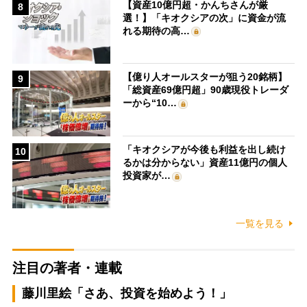
【資産10億円超・かんちさんが厳
8
選！】「キオクシアの次」に資金が流
れる期待の高…
【億り人オールスターが狙う20銘柄】
9
「総資産69億円超」90歳現役トレーダ
ーから“10…
「キオクシアが今後も利益を出し続け
10
るかは分からない」資産11億円の個人
投資家が…
一覧を見る
注目の著者・連載
藤川里絵「さあ、投資を始めよう！」