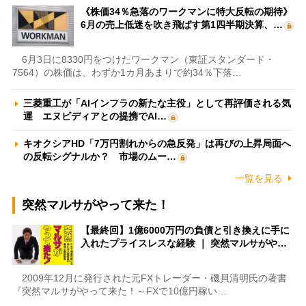
《株価34％急落のワークマンに特大反転の期待》
6月の売上低迷を吹き飛ばす第1四半期決算、…
6月3日に8330円をつけたワークマン（東証スタンダード・
7564）の株価は、わずか1カ月あまりで約34％下落…
三菱重工が「AIインフラの新たな主役」として再評価される気
運 エヌビディアとの提携でAI…
キオクシアHD「7万円割れからの急反発」は再びの上昇局面へ
の反転シグナルか？ 市場のムー…
一覧を見る
突然マルサがやって来た！
【最終回】1億6000万円の負債と引き換えに手に
入れたプライスレスな経験 ｜ 突然マルサがや…
2009年12月に発行された元FXトレーダー・磯貝清明氏の著書
『突然マルサがやって来た！～FXで10億円稼い…