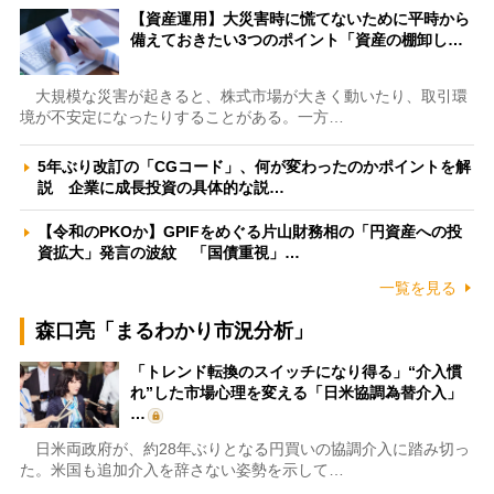
【資産運用】大災害時に慌てないために平時から
備えておきたい3つのポイント「資産の棚卸し…
大規模な災害が起きると、株式市場が大きく動いたり、取引環
境が不安定になったりすることがある。一方…
5年ぶり改訂の「CGコード」、何が変わったのかポイントを解
説 企業に成長投資の具体的な説…
【令和のPKOか】GPIFをめぐる片山財務相の「円資産への投
資拡大」発言の波紋 「国債重視」…
一覧を見る
森口亮「まるわかり市況分析」
「トレンド転換のスイッチになり得る」“介入慣
れ”した市場心理を変える「日米協調為替介入」
…
日米両政府が、約28年ぶりとなる円買いの協調介入に踏み切っ
た。米国も追加介入を辞さない姿勢を示して…