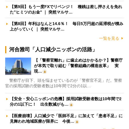
【第9回】もう一度FXでリベンジ！ 種銭は差し押さえを免れ
た”ヒミツのお金” ｜ 突然マルサ…
【第8回】年利はなんと14.6％！ 毎日5万円超の延滞税が積み
上がっていく ｜ 突然マルサ…
一覧を見る
河合雅司「人口減少ニッポンの活路」
【「警察官離れ」に歯止めはかかるか？】警察庁
が本気で取り組む「警察組織の構造改革」 実
現…
警察庁が目下、頭を悩ませているのが「警察官不足」だ。警察
官の採用試験の受験者数は10年間で2分の1以…
【安全・安心ニッポンの危機】採用試験受験者数は10年間で2
分の1以下に！ 出生数減がも…
【医療崩壊】人口減少で「医師不足」に加えて「患者不足」に
見舞われ地域医療が限界に 今後…