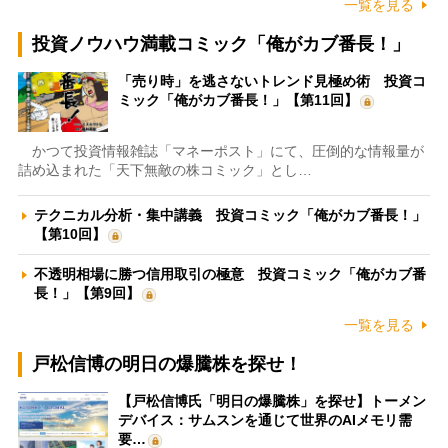
一覧を見る
投資ノウハウ満載コミック「俺がカブ番長！」
「売り時」を逃さないトレンド見極め術 投資コ
ミック「俺がカブ番長！」【第11回】
かつて投資情報雑誌「マネーポスト」にて、圧倒的な情報量が
詰め込まれた「天下無敵の株コミック」とし…
テクニカル分析・集中講義 投資コミック「俺がカブ番長！」
【第10回】
不透明相場に勝つ信用取引の極意 投資コミック「俺がカブ番
長！」【第9回】
一覧を見る
戸松信博の明日の爆騰株を探せ！
【戸松信博氏「明日の爆騰株」を探せ】トーメン
デバイス：サムスンを通じて世界のAIメモリ需
要…