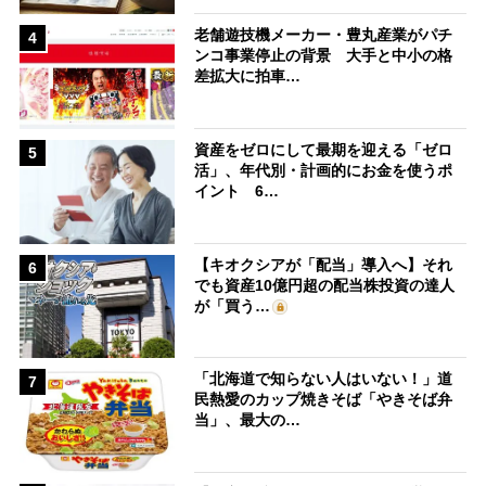
老舗遊技機メーカー・豊丸産業がパチ
4
ンコ事業停止の背景 大手と中小の格
差拡大に拍車…
資産をゼロにして最期を迎える「ゼロ
5
活」、年代別・計画的にお金を使うポ
イント 6…
【キオクシアが「配当」導入へ】それ
6
でも資産10億円超の配当株投資の達人
が「買う…
「北海道で知らない人はいない！」道
7
民熱愛のカップ焼きそば「やきそば弁
当」、最大の…