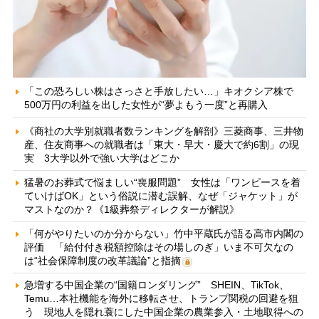
「この恐ろしい株はさっさと手放したい…」キオクシア株で
500万円の利益を出した女性が“夢よもう一度”と再購入
《商社の大学別就職者数ランキングを解剖》三菱商事、三井物
産、住友商事への就職者は「東大・早大・慶大で約6割」の現
実 3大学以外で強い大学はどこか
猛暑のお葬式で悩ましい“喪服問題” 女性は「ワンピースを着
ていけばOK」という俗説に潜む誤解、なぜ「ジャケット」が
マストなのか？《1級葬祭ディレクターが解説》
「何がやりたいのか分からない」竹中平蔵氏が語る高市内閣の
評価 「給付付き税額控除はその場しのぎ」いま不可欠なの
は“社会保障制度の改革議論”と指摘
急増する中国企業の“国籍ロンダリング” SHEIN、TikTok、
Temu…本社機能を海外に移転させ、トランプ関税の回避を狙
う 現地人を隠れ蓑にした中国企業の農業参入・土地取得への