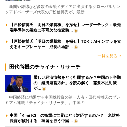
新聞や雑誌など多数の金融メディアに出演するグローバルリン
クアドバイザーズ代表の戸松信博氏が、最新…
【戸松信博氏「明日の爆騰株」を探せ】レーザーテック：最先
端半導体の製造に不可欠な検査装…
【戸松信博氏「明日の爆騰株」を探せ】TDK：AIインフラを支
えるキープレーヤー 成長の再評…
一覧を見る
田代尚機のチャイナ・リサーチ
厳しい経済情勢をどう打開するか？中国の下半期
の「経済運営方針」を読み解く 需要不足対策
が…
中国経済に精通する中国株投資の第一人者・田代尚機氏のプレ
ミアム連載「チャイナ・リサーチ」。中国の…
中国「Kimi K3」の衝撃に世界はどう対応するのか？ 米財務
長官が検討する「蒸留を行う中国…