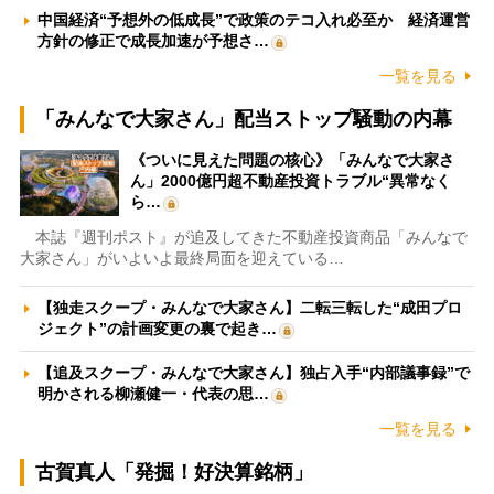
中国経済“予想外の低成長”で政策のテコ入れ必至か 経済運営
方針の修正で成長加速が予想さ…
一覧を見る
「みんなで大家さん」配当ストップ騒動の内幕
《ついに見えた問題の核心》「みんなで大家さ
ん」2000億円超不動産投資トラブル“異常なく
ら…
本誌『週刊ポスト』が追及してきた不動産投資商品「みんなで
大家さん」がいよいよ最終局面を迎えている…
【独走スクープ・みんなで大家さん】二転三転した“成田プロ
ジェクト”の計画変更の裏で起き…
【追及スクープ・みんなで大家さん】独占入手“内部議事録”で
明かされる柳瀬健一・代表の思…
一覧を見る
古賀真人「発掘！好決算銘柄」