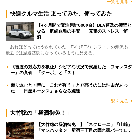
一覧を見る
快適クルマ生活 乗ってみた、使ってみた
【4ヶ月間で受注累計6000台】BEV普及の障壁と
なる「航続距離の不安」「充電のストレス」解
消…
あれほどもてはやされていた「EV（BEV）シフト」の潮流も、
最近では減速基調になっているように見える。…
《雪道の対応力を検証》シビアな状況で実感した「フォレスタ
ー」の真価 「ターボ」と「スト…
乗り込むと同時に「これが軽？」と戸惑うのには理由があっ
た 「日産ルークス」さらなる躍進…
一覧を見る
大竹聡の「昼酒御免！」
【大竹聡の昼酒御免！】「ネグローニ」「山崎」
「マンハッタン」新宿三丁目の隠れ家バーで1…