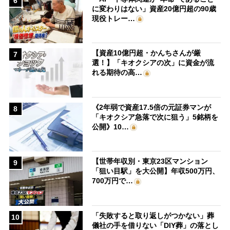
6
に変わりはない」資産20億円超の90歳
現役トレー…
【資産10億円超・かんちさんが厳
7
選！】「キオクシアの次」に資金が流
れる期待の高…
《2年弱で資産17.5倍の元証券マンが
8
「キオクシア急落で次に狙う」5銘柄を
公開》10…
【世帯年収別・東京23区マンション
9
「狙い目駅」を大公開】年収500万円、
700万円で…
「失敗すると取り返しがつかない」葬
10
儀社の手を借りない「DIY葬」の落とし