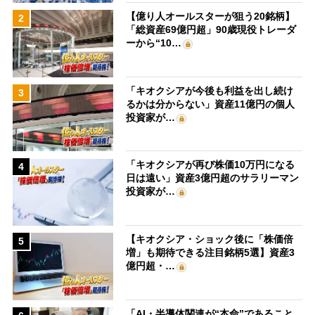
【億り人オールスターが狙う20銘柄】
2
「総資産69億円超」90歳現役トレーダ
ーから“10…
「キオクシアが今後も利益を出し続け
3
るかは分からない」資産11億円の個人
投資家が…
「キオクシアが再び株価10万円になる
4
日は遠い」資産3億円超のサラリーマン
投資家が…
【キオクシア・ショック後に「株価倍
5
増」も期待できる注目銘柄5選】資産3
億円超・…
「AI・半導体関連が“本命”であること