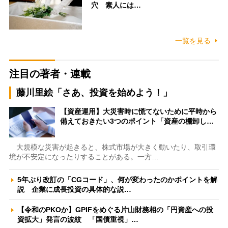
穴 素人には…
一覧を見る
注目の著者・連載
藤川里絵「さあ、投資を始めよう！」
【資産運用】大災害時に慌てないために平時から
備えておきたい3つのポイント「資産の棚卸し…
大規模な災害が起きると、株式市場が大きく動いたり、取引環
境が不安定になったりすることがある。一方…
5年ぶり改訂の「CGコード」、何が変わったのかポイントを解
説 企業に成長投資の具体的な説…
【令和のPKOか】GPIFをめぐる片山財務相の「円資産への投
資拡大」発言の波紋 「国債重視」…