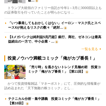
疑…
トランプ大統領のファミリー信託が今年1～3月に3000回以上も
の証券取引を行っていたことが明らかになり…
「いつ暴発してもおかしくはない」イーロン・マスク氏とスペ
ースXが抱えるリスクの数々「絶対…
【3メガバンクは純利益5兆円超】銀行、商社、ゼネコンは最高
益続出の一方で、中小企業・…
一覧を見る
投資ノウハウ満載コミック「俺がカブ番長！」
「売り時」を逃さないトレンド見極め術 投資コ
ミック「俺がカブ番長！」【第11回】
かつて投資情報雑誌「マネーポスト」にて、圧倒的な情報量が
詰め込まれた「天下無敵の株コミック」とし…
テクニカル分析・集中講義 投資コミック「俺がカブ番長！」
【第10回】