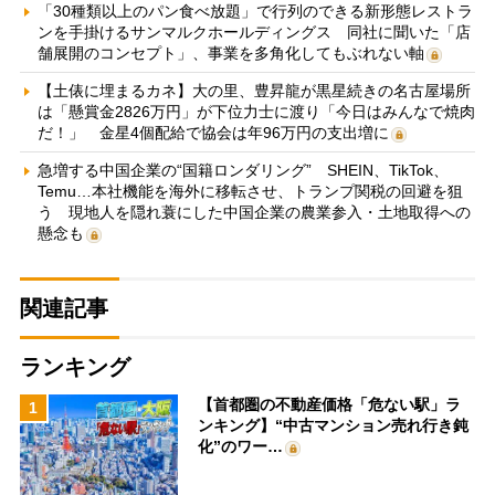
「30種類以上のパン食べ放題」で行列のできる新形態レストラ
ンを手掛けるサンマルクホールディングス 同社に聞いた「店
舗展開のコンセプト」、事業を多角化してもぶれない軸
【土俵に埋まるカネ】大の里、豊昇龍が黒星続きの名古屋場所
は「懸賞金2826万円」が下位力士に渡り「今日はみんなで焼肉
だ！」 金星4個配給で協会は年96万円の支出増に
急増する中国企業の“国籍ロンダリング” SHEIN、TikTok、
Temu…本社機能を海外に移転させ、トランプ関税の回避を狙
う 現地人を隠れ蓑にした中国企業の農業参入・土地取得への
懸念も
関連記事
ランキング
【首都圏の不動産価格「危ない駅」ラ
1
ンキング】“中古マンション売れ行き鈍
化”のワー…