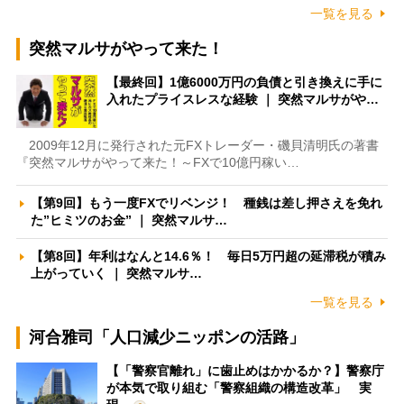
一覧を見る
突然マルサがやって来た！
【最終回】1億6000万円の負債と引き換えに手に
入れたプライスレスな経験 ｜ 突然マルサがや…
2009年12月に発行された元FXトレーダー・磯貝清明氏の著書
『突然マルサがやって来た！～FXで10億円稼い…
【第9回】もう一度FXでリベンジ！ 種銭は差し押さえを免れ
た”ヒミツのお金” ｜ 突然マルサ…
【第8回】年利はなんと14.6％！ 毎日5万円超の延滞税が積み
上がっていく ｜ 突然マルサ…
一覧を見る
河合雅司「人口減少ニッポンの活路」
【「警察官離れ」に歯止めはかかるか？】警察庁
が本気で取り組む「警察組織の構造改革」 実