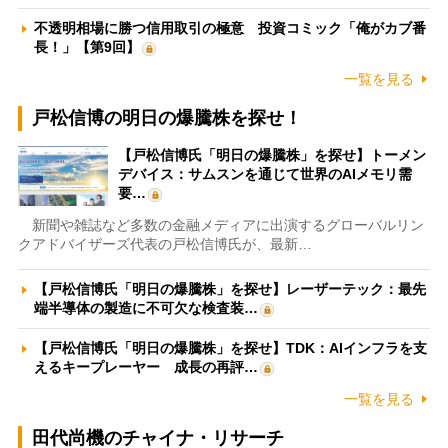
不透明相場に勝つ信用取引の極意 投資コミック「俺がカブ番
長！」【第9回】
一覧を見る
戸松信博の明日の爆騰株を探せ！
【戸松信博氏「明日の爆騰株」を探せ】トーメン
デバイス：サムスンを通じて世界のAIメモリ需
要…
新聞や雑誌など多数の金融メディアに出演するグローバルリン
クアドバイザーズ代表の戸松信博氏が、最新…
【戸松信博氏「明日の爆騰株」を探せ】レーザーテック：最先
端半導体の製造に不可欠な検査装…
【戸松信博氏「明日の爆騰株」を探せ】TDK：AIインフラを支
えるキープレーヤー 成長の再評…
一覧を見る
田代尚機のチャイナ・リサーチ