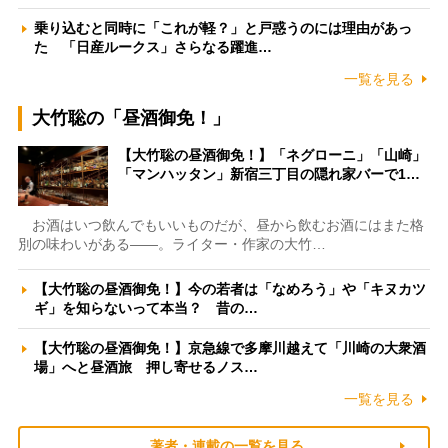
乗り込むと同時に「これが軽？」と戸惑うのには理由があっ
た 「日産ルークス」さらなる躍進…
一覧を見る
大竹聡の「昼酒御免！」
【大竹聡の昼酒御免！】「ネグローニ」「山崎」
「マンハッタン」新宿三丁目の隠れ家バーで1…
お酒はいつ飲んでもいいものだが、昼から飲むお酒にはまた格
別の味わいがある――。ライター・作家の大竹…
【大竹聡の昼酒御免！】今の若者は「なめろう」や「キヌカツ
ギ」を知らないって本当？ 昔の…
【大竹聡の昼酒御免！】京急線で多摩川越えて「川崎の大衆酒
場」へと昼酒旅 押し寄せるノス…
一覧を見る
著者・連載の一覧を見る