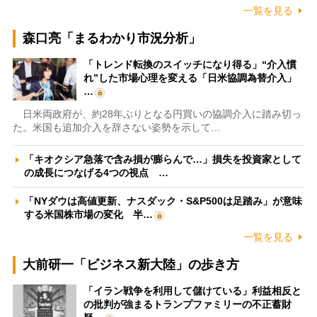
一覧を見る
森口亮「まるわかり市況分析」
「トレンド転換のスイッチになり得る」“介入慣
れ”した市場心理を変える「日米協調為替介入」
…
日米両政府が、約28年ぶりとなる円買いの協調介入に踏み切っ
た。米国も追加介入を辞さない姿勢を示して…
「キオクシア急落で含み損が膨らんで…」損失を投資家として
の成長につなげる4つの視点 …
「NYダウは高値更新、ナスダック・S&P500は足踏み」が意味
する米国株市場の変化 半…
一覧を見る
大前研一「ビジネス新大陸」の歩き方
「イラン戦争を利用して儲けている」利益相反と
の批判が強まるトランプファミリーの不正蓄財