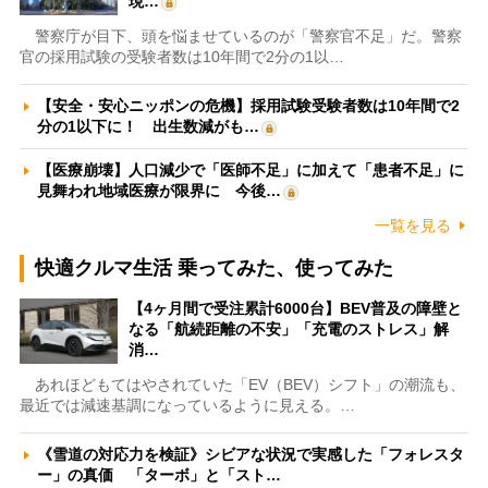
現…
警察庁が目下、頭を悩ませているのが「警察官不足」だ。警察
官の採用試験の受験者数は10年間で2分の1以…
【安全・安心ニッポンの危機】採用試験受験者数は10年間で2
分の1以下に！ 出生数減がも…
【医療崩壊】人口減少で「医師不足」に加えて「患者不足」に
見舞われ地域医療が限界に 今後…
一覧を見る
快適クルマ生活 乗ってみた、使ってみた
【4ヶ月間で受注累計6000台】BEV普及の障壁と
なる「航続距離の不安」「充電のストレス」解
消…
あれほどもてはやされていた「EV（BEV）シフト」の潮流も、
最近では減速基調になっているように見える。…
《雪道の対応力を検証》シビアな状況で実感した「フォレスタ
ー」の真価 「ターボ」と「スト…