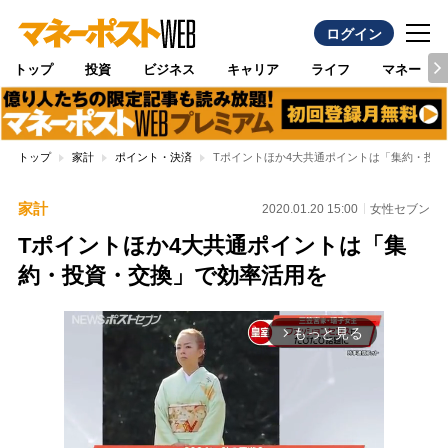
ログイン
トップ
投資
ビジネス
キャリア
ライフ
マネー
トップ
家計
ポイント・決済
Tポイントほか4大共通ポイントは「集約・投
家計
2020.01.20 15:00
女性セブン
Tポイントほか4大共通ポイントは「集
約・投資・交換」で効率活用を
もっと見る
arrow_forward_ios