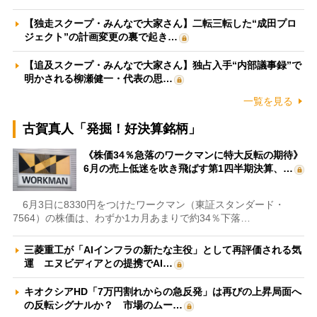
【独走スクープ・みんなで大家さん】二転三転した“成田プロ
ジェクト”の計画変更の裏で起き…
【追及スクープ・みんなで大家さん】独占入手“内部議事録”で
明かされる柳瀬健一・代表の思…
一覧を見る
古賀真人「発掘！好決算銘柄」
《株価34％急落のワークマンに特大反転の期待》
6月の売上低迷を吹き飛ばす第1四半期決算、…
6月3日に8330円をつけたワークマン（東証スタンダード・
7564）の株価は、わずか1カ月あまりで約34％下落…
三菱重工が「AIインフラの新たな主役」として再評価される気
運 エヌビディアとの提携でAI…
キオクシアHD「7万円割れからの急反発」は再びの上昇局面へ
の反転シグナルか？ 市場のムー…