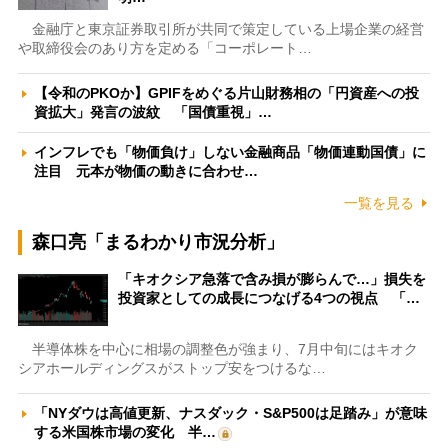
金融庁と東京証券取引所が共同で策定している上場企業の経営
や取締役会のあり方を定める「コーポレート…
【令和のPKOか】GPIFをめぐる片山財務相の「円資産への投
資拡大」発言の波紋 「国債重視」…
インフレでも「物価負け」しない金融商品「物価連動国債」に
注目 元本が物価の動きに合わせ…
一覧を見る
森口亮「まるわかり市況分析」
「キオクシア急落で含み損が膨らんで…」損失を
投資家としての成長につなげる4つの視点 「…
半導体株を中心に相場の調整色が強まり、7月中旬にはキオク
シアホールディングスがストップ安をつけるな…
「NYダウは高値更新、ナスダック・S&P500は足踏み」が意味
する米国株市場の変化 半…