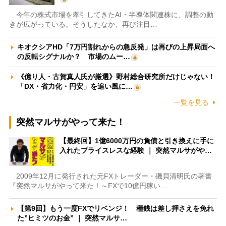
今年の株式市場を牽引してきたAI・半導体関連株に、調整の動
きが広がっている。そうしたなか、再び注目…
キオクシアHD「7万円割れからの急反発」は再びの上昇局面へ
の反転シグナルか？ 市場のムー…
《億り人・古賀真人氏が厳選》野村総合研究所だけじゃない！
「DX・省力化・円安」を追い風に…
一覧を見る
突然マルサがやって来た！
【最終回】1億6000万円の負債と引き換えに手に
入れたプライスレスな経験 ｜ 突然マルサがや…
2009年12月に発行された元FXトレーダー・磯貝清明氏の著書
『突然マルサがやって来た！～FXで10億円稼い…
【第9回】もう一度FXでリベンジ！ 種銭は差し押さえを免れ
た”ヒミツのお金” ｜ 突然マルサ…