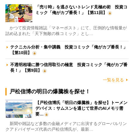
「売り時」を逃さないトレンド見極め術 投資コ
ミック「俺がカブ番長！」【第11回】
かつて投資情報雑誌「マネーポスト」にて、圧倒的な情報量が
詰め込まれた「天下無敵の株コミック」とし…
テクニカル分析・集中講義 投資コミック「俺がカブ番長！」
【第10回】
不透明相場に勝つ信用取引の極意 投資コミック「俺がカブ番
長！」【第9回】
一覧を見る
戸松信博の明日の爆騰株を探せ！
【戸松信博氏「明日の爆騰株」を探せ】トーメン
デバイス：サムスンを通じて世界のAIメモリ需
要…
新聞や雑誌など多数の金融メディアに出演するグローバルリン
クアドバイザーズ代表の戸松信博氏が、最新…