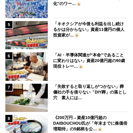
化”のワー…
「キオクシアが今後も利益を出し続け
5
るかは分からない」資産11億円の個人
投資家が…
「AI・半導体関連が“本命”であること
6
に変わりはない」資産20億円超の90歳
現役トレー…
「失敗すると取り返しがつかない」葬
7
儀社の手を借りない「DIY葬」の落とし
穴 素人には…
《200万円→資産10億円超の
8
DAIBOUCHOU氏が「年末までに株価倍
増期待」の5銘柄を公…