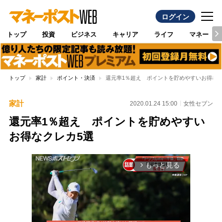
ログイン
トップ
投資
ビジネス
キャリア
ライフ
マネー
トップ
家計
ポイント・決済
還元率1％超え ポイントを貯めやすいお得なク
家計
2020.01.24 15:00
女性セブン
還元率1％超え ポイントを貯めやすい
お得なクレカ5選
もっと見る
arrow_forward_ios