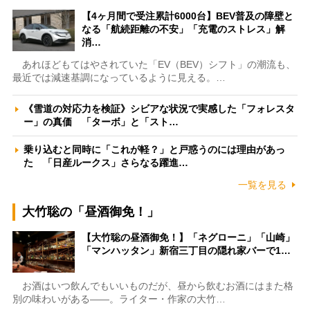
【4ヶ月間で受注累計6000台】BEV普及の障壁と
なる「航続距離の不安」「充電のストレス」解
消…
あれほどもてはやされていた「EV（BEV）シフト」の潮流も、
最近では減速基調になっているように見える。…
《雪道の対応力を検証》シビアな状況で実感した「フォレスタ
ー」の真価 「ターボ」と「スト…
乗り込むと同時に「これが軽？」と戸惑うのには理由があっ
た 「日産ルークス」さらなる躍進…
一覧を見る
大竹聡の「昼酒御免！」
【大竹聡の昼酒御免！】「ネグローニ」「山崎」
「マンハッタン」新宿三丁目の隠れ家バーで1…
お酒はいつ飲んでもいいものだが、昼から飲むお酒にはまた格
別の味わいがある――。ライター・作家の大竹…