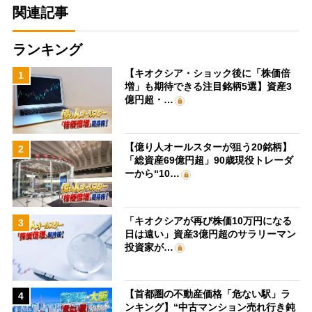
関連記事
ランキング
【キオクシア・ショック後に「株価倍
1
増」も期待できる注目銘柄5選】資産3
億円超・…
【億り人オールスターが狙う20銘柄】
2
「総資産69億円超」90歳現役トレーダ
ーから“10…
「キオクシアが再び株価10万円になる
3
日は遠い」資産3億円超のサラリーマン
投資家が…
【首都圏の不動産価格「危ない駅」ラ
4
ンキング】“中古マンション売れ行き鈍