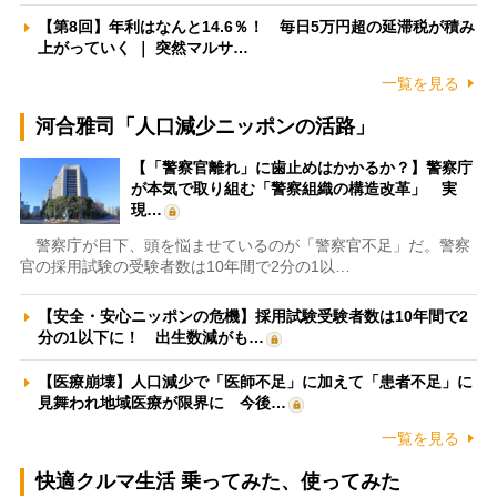
【第8回】年利はなんと14.6％！ 毎日5万円超の延滞税が積み
上がっていく ｜ 突然マルサ…
一覧を見る
河合雅司「人口減少ニッポンの活路」
【「警察官離れ」に歯止めはかかるか？】警察庁
が本気で取り組む「警察組織の構造改革」 実
現…
警察庁が目下、頭を悩ませているのが「警察官不足」だ。警察
官の採用試験の受験者数は10年間で2分の1以…
【安全・安心ニッポンの危機】採用試験受験者数は10年間で2
分の1以下に！ 出生数減がも…
【医療崩壊】人口減少で「医師不足」に加えて「患者不足」に
見舞われ地域医療が限界に 今後…
一覧を見る
快適クルマ生活 乗ってみた、使ってみた