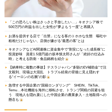
「この恐ろしい株はさっさと手放したい…」キオクシア株で
500万円の利益を出した女性が“夢よもう一度”と再購入
お酒を提供する店で「出禁」になる客のトホホな生態 嘔吐や
粗相だけじゃない、店側が嫌がる“最悪の客”とは
キオクシアなどAI関連株に資金集中で“割安になった成長株”に
投資妙味 資産1.5億円超の坂本慎太郎さんが「絶好の仕込み
時」と考える防衛・食品銘柄を紹介
【納車時に複数の事故】テスラジャパン“多額のEV補助金”で注
文殺到、現場は大混乱 トラブル続発の背後に見え隠れす
る“イーロンの右腕”の影
急増する中国企業の“国籍ロンダリング” SHEIN、TikTok、
Temu…本社機能を海外に移転させ、トランプ関税の回避を狙
う 現地人を隠れ蓑にした中国企業の農業参入・土地取得への
懸念も