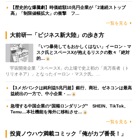
【歴史的な爆騰劇】時価総額10兆円企業が「2連続ストップ
高」「制限値幅拡大」の衝撃 フ…
一覧を見る
大前研一「ビジネス新大陸」の歩き方
「いつ暴発してもおかしくはない」イーロン・マ
スク氏とスペースXが抱えるリスクの数々「絶対
的…
宇宙開発企業「スペースX」の上場で史上初の「兆万長者（ト
リリオネア）」となったイーロン・マスク氏。…
【3メガバンクは純利益5兆円超】銀行、商社、ゼネコンは最高
益続出の一方で、中小企業・…
急増する中国企業の“国籍ロンダリング” SHEIN、TikTok、
Temu…本社機能を海外に移転させ…
一覧を見る
投資ノウハウ満載コミック「俺がカブ番長！」