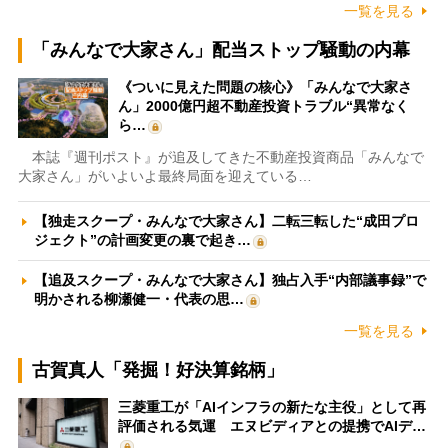
一覧を見る
「みんなで大家さん」配当ストップ騒動の内幕
《ついに見えた問題の核心》「みんなで大家さ
ん」2000億円超不動産投資トラブル“異常なく
ら…
本誌『週刊ポスト』が追及してきた不動産投資商品「みんなで
大家さん」がいよいよ最終局面を迎えている…
【独走スクープ・みんなで大家さん】二転三転した“成田プロ
ジェクト”の計画変更の裏で起き…
【追及スクープ・みんなで大家さん】独占入手“内部議事録”で
明かされる柳瀬健一・代表の思…
一覧を見る
古賀真人「発掘！好決算銘柄」
三菱重工が「AIインフラの新たな主役」として再
評価される気運 エヌビディアとの提携でAIデ…