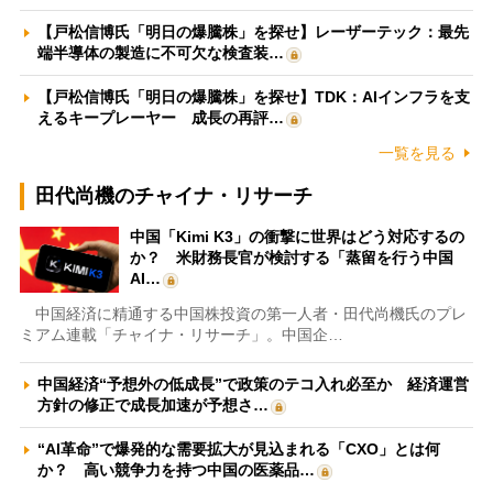
【戸松信博氏「明日の爆騰株」を探せ】レーザーテック：最先
端半導体の製造に不可欠な検査装…
【戸松信博氏「明日の爆騰株」を探せ】TDK：AIインフラを支
えるキープレーヤー 成長の再評…
一覧を見る
田代尚機のチャイナ・リサーチ
中国「Kimi K3」の衝撃に世界はどう対応するの
か？ 米財務長官が検討する「蒸留を行う中国
AI…
中国経済に精通する中国株投資の第一人者・田代尚機氏のプレ
ミアム連載「チャイナ・リサーチ」。中国企…
中国経済“予想外の低成長”で政策のテコ入れ必至か 経済運営
方針の修正で成長加速が予想さ…
“AI革命”で爆発的な需要拡大が見込まれる「CXO」とは何
か？ 高い競争力を持つ中国の医薬品…