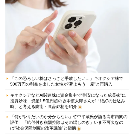
「この恐ろしい株はさっさと手放したい…」キオクシア株で
500万円の利益を出した女性が“夢よもう一度”と再購入
キオクシアなどAI関連株に資金集中で“割安になった成長株”に
投資妙味 資産1.5億円超の坂本慎太郎さんが「絶好の仕込み
時」と考える防衛・食品銘柄を紹介
「何がやりたいのか分からない」竹中平蔵氏が語る高市内閣の
評価 「給付付き税額控除はその場しのぎ」いま不可欠なの
は“社会保障制度の改革議論”と指摘