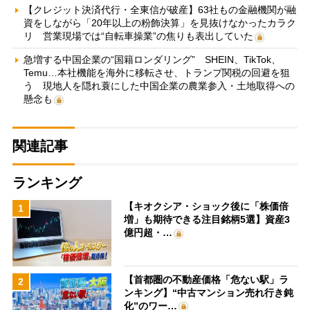
【クレジット決済代行・全東信が破産】63社もの金融機関が融
資をしながら「20年以上の粉飾決算」を見抜けなかったカラク
リ 営業現場では“自転車操業”の焦りも表出していた
急増する中国企業の“国籍ロンダリング” SHEIN、TikTok、
Temu…本社機能を海外に移転させ、トランプ関税の回避を狙
う 現地人を隠れ蓑にした中国企業の農業参入・土地取得への
懸念も
関連記事
ランキング
【キオクシア・ショック後に「株価倍
1
増」も期待できる注目銘柄5選】資産3
億円超・…
【首都圏の不動産価格「危ない駅」ラ
2
ンキング】“中古マンション売れ行き鈍
化”のワー…