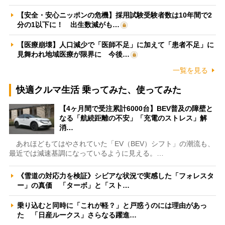
【安全・安心ニッポンの危機】採用試験受験者数は10年間で2
分の1以下に！ 出生数減がも…
【医療崩壊】人口減少で「医師不足」に加えて「患者不足」に
見舞われ地域医療が限界に 今後…
一覧を見る
快適クルマ生活 乗ってみた、使ってみた
【4ヶ月間で受注累計6000台】BEV普及の障壁と
なる「航続距離の不安」「充電のストレス」解
消…
あれほどもてはやされていた「EV（BEV）シフト」の潮流も、
最近では減速基調になっているように見える。…
《雪道の対応力を検証》シビアな状況で実感した「フォレスタ
ー」の真価 「ターボ」と「スト…
乗り込むと同時に「これが軽？」と戸惑うのには理由があっ
た 「日産ルークス」さらなる躍進…