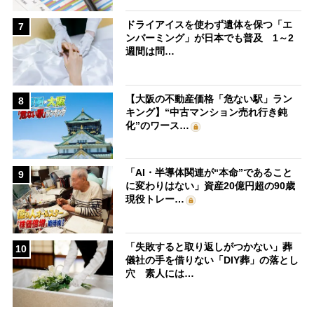
ドライアイスを使わず遺体を保つ「エ
7
ンバーミング」が日本でも普及 1～2
週間は問…
【大阪の不動産価格「危ない駅」ラン
8
キング】“中古マンション売れ行き鈍
化”のワース…
「AI・半導体関連が“本命”であること
9
に変わりはない」資産20億円超の90歳
現役トレー…
「失敗すると取り返しがつかない」葬
10
儀社の手を借りない「DIY葬」の落とし
穴 素人には…