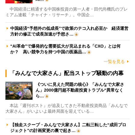
中国経済に精通する中国株投資の第一人者・田代尚機氏のプレ
ミアム連載「チャイナ・リサーチ」。中国企…
中国経済“予想外の低成長”で政策のテコ入れ必至か 経済運営
方針の修正で成長加速が予想さ…
“AI革命”で爆発的な需要拡大が見込まれる「CXO」とは何
か？ 高い競争力を持つ中国の医薬品…
一覧を見る
「みんなで大家さん」配当ストップ騒動の内幕
《ついに見えた問題の核心》「みんなで大家さ
ん」2000億円超不動産投資トラブル“異常なく
ら…
本誌『週刊ポスト』が追及してきた不動産投資商品「みんなで
大家さん」がいよいよ最終局面を迎えている…
【独走スクープ・みんなで大家さん】二転三転した“成田プロ
ジェクト”の計画変更の裏で起き…