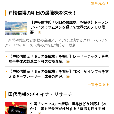
一覧を見る
戸松信博の明日の爆騰株を探せ！
【戸松信博氏「明日の爆騰株」を探せ】トーメン
デバイス：サムスンを通じて世界のAIメモリ需
要…
新聞や雑誌など多数の金融メディアに出演するグローバルリン
クアドバイザーズ代表の戸松信博氏が、最新…
【戸松信博氏「明日の爆騰株」を探せ】レーザーテック：最先
端半導体の製造に不可欠な検査装…
【戸松信博氏「明日の爆騰株」を探せ】TDK：AIインフラを支
えるキープレーヤー 成長の再評…
一覧を見る
田代尚機のチャイナ・リサーチ
中国「Kimi K3」の衝撃に世界はどう対応するの
か？ 米財務長官が検討する「蒸留を行う中国
AI…