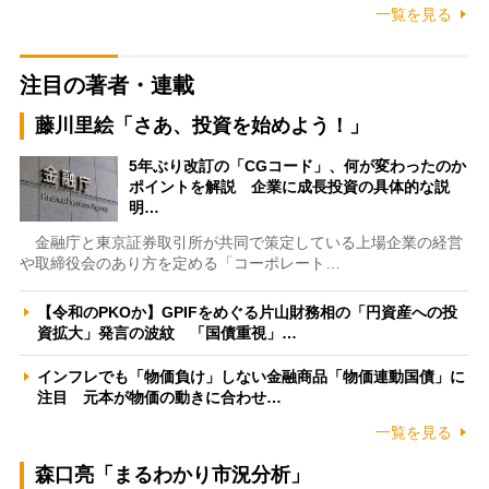
一覧を見る
注目の著者・連載
藤川里絵「さあ、投資を始めよう！」
5年ぶり改訂の「CGコード」、何が変わったのか
ポイントを解説 企業に成長投資の具体的な説
明…
金融庁と東京証券取引所が共同で策定している上場企業の経営
や取締役会のあり方を定める「コーポレート…
【令和のPKOか】GPIFをめぐる片山財務相の「円資産への投
資拡大」発言の波紋 「国債重視」…
インフレでも「物価負け」しない金融商品「物価連動国債」に
注目 元本が物価の動きに合わせ…
一覧を見る
森口亮「まるわかり市況分析」