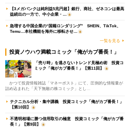
【3メガバンクは純利益5兆円超】銀行、商社、ゼネコンは最高
益続出の一方で、中小企業・…
急増する中国企業の“国籍ロンダリング” SHEIN、TikTok、
Temu…本社機能を海外に移転させ…
一覧を見る
投資ノウハウ満載コミック「俺がカブ番長！」
「売り時」を逃さないトレンド見極め術 投資コ
ミック「俺がカブ番長！」【第11回】
かつて投資情報雑誌「マネーポスト」にて、圧倒的な情報量が
詰め込まれた「天下無敵の株コミック」とし…
テクニカル分析・集中講義 投資コミック「俺がカブ番長！」
【第10回】
不透明相場に勝つ信用取引の極意 投資コミック「俺がカブ番
長！」【第9回】