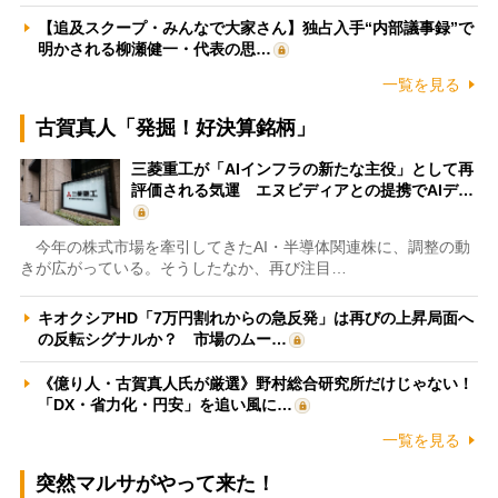
【追及スクープ・みんなで大家さん】独占入手“内部議事録”で
明かされる柳瀬健一・代表の思…
一覧を見る
古賀真人「発掘！好決算銘柄」
三菱重工が「AIインフラの新たな主役」として再
評価される気運 エヌビディアとの提携でAIデ…
今年の株式市場を牽引してきたAI・半導体関連株に、調整の動
きが広がっている。そうしたなか、再び注目…
キオクシアHD「7万円割れからの急反発」は再びの上昇局面へ
の反転シグナルか？ 市場のムー…
《億り人・古賀真人氏が厳選》野村総合研究所だけじゃない！
「DX・省力化・円安」を追い風に…
一覧を見る
突然マルサがやって来た！