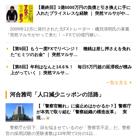
【最終回】1億6000万円の負債と引き換えに手に
入れたプライスレスな経験 ｜ 突然マルサがや…
2009年12月に発行された元FXトレーダー・磯貝清明氏の著書
『突然マルサがやって来た！～FXで10億円稼い…
【第9回】もう一度FXでリベンジ！ 種銭は差し押さえを免れ
た”ヒミツのお金” ｜ 突然マルサ…
【第8回】年利はなんと14.6％！ 毎日5万円超の延滞税が積み
上がっていく ｜ 突然マルサ…
一覧を見る
河合雅司「人口減少ニッポンの活路」
【「警察官離れ」に歯止めはかかるか？】警察庁
が本気で取り組む「警察組織の構造改革」 実
現…
警察庁が目下、頭を悩ませているのが「警察官不足」だ。警察
官の採用試験の受験者数は10年間で2分の1以…