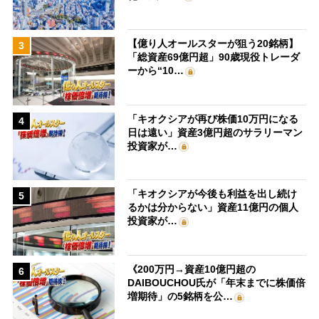
【億り人オールスターが狙う20銘柄】
3
「総資産69億円超」90歳現役トレーダ
ーから“10…
「キオクシアが再び株価10万円になる
4
日は遠い」資産3億円超のサラリーマン
投資家が…
「キオクシアが今後も利益を出し続け
5
るかは分からない」資産11億円の個人
投資家が…
《200万円→資産10億円超の
6
DAIBOUCHOU氏が「年末までに株価倍
増期待」の5銘柄を公…