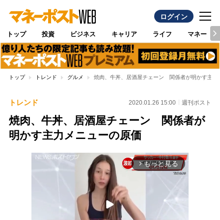
ログイン
トップ
投資
ビジネス
キャリア
ライフ
マネー
トップ
トレンド
グルメ
焼肉、牛丼、居酒屋チェーン 関係者が明かす主力
トレンド
2020.01.26 15:00
週刊ポスト
焼肉、牛丼、居酒屋チェーン 関係者が
明かす主力メニューの原価
もっと見る
arrow_forward_ios