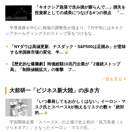
「キオクシア急落で含み損が膨らんで…」損失を
投資家としての成長につなげる4つの視点 「…
半導体株を中心に相場の調整色が強まり、7月中旬にはキオク
シアホールディングスがストップ安をつけるな…
「NYダウは高値更新、ナスダック・S&P500は足踏み」が意味
する米国株市場の変化 半…
【歴史的な爆騰劇】時価総額10兆円企業が「2連続ストップ
高」「制限値幅拡大」の衝撃 フ…
一覧を見る
大前研一「ビジネス新大陸」の歩き方
「いつ暴発してもおかしくはない」イーロン・マ
スク氏とスペースXが抱えるリスクの数々「絶対
的…
宇宙開発企業「スペースX」の上場で史上初の「兆万長者（ト
リリオネア）」となったイーロン・マスク氏。…